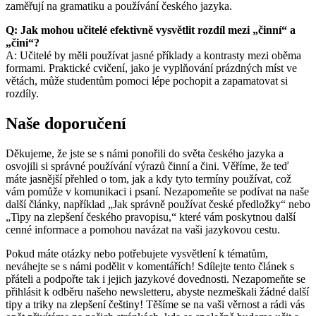
zaměřují na gramatiku a používání českého jazyka.
Q: Jak mohou učitelé efektivně vysvětlit rozdíl mezi „činní“ a
„čini“?
A: Učitelé by měli používat jasné příklady a kontrasty mezi oběma
formami. Praktické cvičení, jako je vyplňování prázdných míst ve
větách, může studentům pomoci lépe pochopit a zapamatovat si
rozdíly.
Naše doporučení
Děkujeme, že jste se s námi ponořili do světa českého jazyka a
osvojili si správné používání výrazů činní a čini. Věříme, že teď
máte jasnější přehled o tom, jak a kdy tyto termíny používat, což
vám pomůže v komunikaci i psaní. Nezapomeňte se podívat na naše
další články, například „Jak správně používat české předložky“ nebo
„Tipy na zlepšení českého pravopisu,“ které vám poskytnou další
cenné informace a pomohou navázat na vaši jazykovou cestu.
Pokud máte otázky nebo potřebujete vysvětlení k tématům,
neváhejte se s námi podělit v komentářích! Sdílejte tento článek s
přáteli a podpořte tak i jejich jazykové dovednosti. Nezapomeňte se
přihlásit k odběru našeho newsletteru, abyste nezmeškali žádné další
tipy a triky na zlepšení češtiny! Těšíme se na vaši věrnost a rádi vás