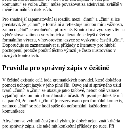
komunitu“ se volba „čini“ může považovat za adekvátní, zvláště v
méně formálních diskusích.
Pro snadnější zapamatování si rozdílu mezi „činní“ a „čini“ si lze
představit, že „činní“ je formální a reflektuje určitou míru vážnosti,
zatímco „čini“ je uvolněné a přirozené. Kontext má výrazný vliv na
výběr slova: zatímco ve zdrojích a literatuře je lepší držet se
formálního výrazu, v hovorovém jazyce se vyskytuje častěji „čini“.
Doporučuje se zaznamenávat si příklady z literatury pro hlubší
pochopení, protože použití těchto výrazů je často ilustrováno v
různých kontextech.
Pravidla pro správný zápis v češtině
V češtině existuje celá řada gramatických pravidel, které dokážou
pomoci uchopit jazyk v jeho plné šíři. Osvojení si správného užití
tvarů „činní“ a „čini“ se ukazuje jako klíčové, neboť obě variace
vyjadřují různou míru formálnosti a účasti. Při psaní je důležité mít
na paměti, že použití „činní“ je rezervováno pro formální kontexty,
zatímco „čini“ se zde hodí spíše do neformální, každodenní
komunikace.
Abychom se vyhnuli častým chybám, je dobré nejen znát kritéria
pro správný zápis, ale také mít konkrétní příklady po ruce. Při