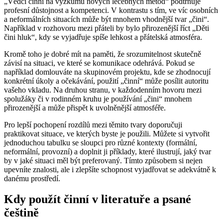
„Vědci činní na výzkumu nových léčebných metod“ podtrhuje
profesní důstojnost a kompetenci. V kontrastu s tím, ve víc osobních
a neformálních situacích může být mnohem vhodnější tvar „čini“.
Například v rozhovoru mezi přáteli by bylo přirozenější říct „Děti
čini hluk“, kdy se vyjadřuje spíše lehkost a přátelská atmosféra.
Kromě toho je dobré mít na paměti, že srozumitelnost skutečně
závisí na situaci, ve které se komunikace odehrává. Pokud se
například domlouváte na skupinovém projektu, kde se zhodnocují
konkrétní úkoly a očekávání, použití „činní“ může posílit autoritu
vašeho vkladu. Na druhou stranu, v každodenním hovoru mezi
spolužáky či v rodinném kruhu je používání „čini“ mnohem
přirozenější a může přispět k uvolněnější atmosféře.
Pro lepší pochopení rozdílů mezi těmito tvary doporučuji
praktikovat situace, ve kterých byste je použili. Můžete si vytvořit
jednoduchou tabulku se sloupci pro různé kontexty (formální,
neformální, provozní) a doplnit ji příklady, které ilustrují, jaký tvar
by v jaké situaci měl být preferovaný. Tímto způsobem si nejen
upevníte znalosti, ale i zlepšíte schopnost vyjadřovat se adekvátně k
danému prostředí.
Kdy použít činní v literatuře a psané
češtině