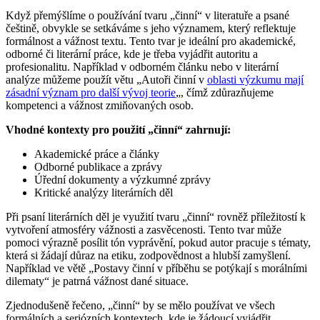
Když přemýšlíme o používání tvaru „činní“ v literatuře a psané
češtině, obvykle se setkáváme s jeho významem, který reflektuje
formálnost a vážnost textu. Tento tvar je ideální pro akademické,
odborné či literární práce, kde je třeba vyjádřit autoritu a
profesionalitu. Například v odborném článku nebo v literární
analýze můžeme použít větu „Autoři činní v
oblasti výzkumu mají
zásadní význam pro další vývoj teorie
„, čímž zdůrazňujeme
kompetenci a vážnost zmiňovaných osob.
Vhodné kontexty pro použití „činní“ zahrnují:
Akademické práce a články
Odborné publikace a zprávy
Úřední dokumenty a výzkumné zprávy
Kritické analýzy literárních děl
Při psaní literárních děl je využití tvaru „činní“ rovněž příležitostí k
vytvoření atmosféry vážnosti a zasvěcenosti. Tento tvar může
pomoci výrazně posílit tón vyprávění, pokud autor pracuje s tématy,
která si žádají důraz na etiku, zodpovědnost a hlubší zamyšlení.
Například ve větě „Postavy činní v příběhu se potýkají s morálními
dilematy“ je patrná vážnost dané situace.
Zjednodušeně řečeno, „činní“ by se mělo používat ve všech
formálních a seriózních kontextech, kde je žádoucí vyjádřit