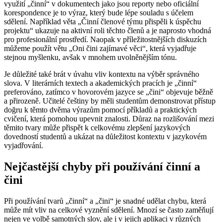
využití „činní“ v dokumentech jako jsou reporty nebo oficiální
korespondence je to výraz, který bude lépe souladu s účelem
sdělení. Například věta „Činní členové týmu přispěli k úspěchu
projektu“ ukazuje na aktivní roli těchto členů a je naprosto vhodná
pro profesionální prostředí. Naopak v příležitostnějších diskuzích
můžeme použít větu „Oni čini zajímavé věci“, která vyjadřuje
stejnou myšlenku, avšak v mnohem uvolněnějším tónu.
Je důležité také brát v úvahu vliv kontextu na výběr správného
slova. V literárních textech a akademických pracích je „činní“
preferováno, zatímco v hovorovém jazyce se „čini“ objevuje běžně
a přirozeně. Učitelé češtiny by měli studentům demonstrovat přístup
doğru k těmto dvěma výrazům pomocí příkladů a praktických
cvičení, která pomohou upevnit znalosti. Důraz na rozlišování mezi
těmito tvary může přispět k celkovému zlepšení jazykových
dovedností studentů a ukázat na důležitost kontextu v jazykovém
vyjadřování.
Nejčastější chyby při používání činní a
čini
Při používání tvarů „činní“ a „čini“ je snadné udělat chybu, která
může mít vliv na celkové vyznění sdělení. Mnozí se často zaměňují
nejen ve volbě samotných slov, ale i v jejich aplikaci v různých