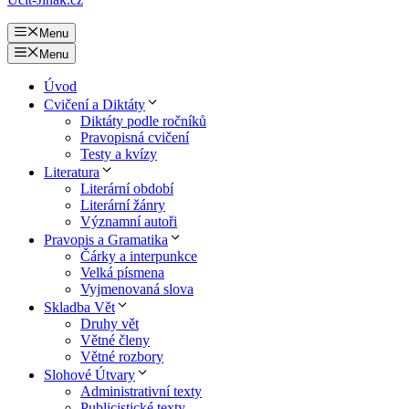
Menu
Menu
Úvod
Cvičení a Diktáty
Diktáty podle ročníků
Pravopisná cvičení
Testy a kvízy
Literatura
Literární období
Literární žánry
Významní autoři
Pravopis a Gramatika
Čárky a interpunkce
Velká písmena
Vyjmenovaná slova
Skladba Vět
Druhy vět
Větné členy
Větné rozbory
Slohové Útvary
Administrativní texty
Publicistické texty