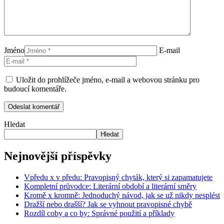
Jméno
E-mail
Uložit do prohlížeče jméno, e-mail a webovou stránku pro
budoucí komentáře.
Hledat
Hledat
Nejnovější příspěvky
Vpředu x v předu: Pravopisný chyták, který si zapamatujete
Kompletní průvodce: Literární období a literární směry
Kromě x kromně: Jednoduchý návod, jak se už nikdy nesplést
Dražší nebo drašší? Jak se vyhnout pravopisné chybě
Rozdíl coby a co by: Správné použití a příklady