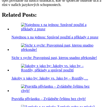
opět přivítáme na našich stránkách, kde se společně budeme učit a
růst v našich jazykových schopnostech.
Related Posts:
Najednou x na jednou: Správné použití a příklady z praxe
Sichr x sychr: Pravopisná past, kterou snadno překonáte!
Jakoby x jako by: Jakoby vs. Jako by – Rozdíly,…
Pravidla přívlastku – Zvládněte češtinu bez chyb!