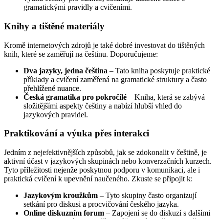
gramatickými pravidly a cvičeními.
Knihy a tištěné materiály
Kromě internetových zdrojů je také dobré investovat do tištěných
knih, které se zaměřují na češtinu. Doporučujeme:
Dva jazyky, jedna čeština
– Tato kniha poskytuje praktické
příklady a cvičení zaměřená na gramatické struktury a často
přehlížené nuance.
Česká gramatika pro pokročilé
– Kniha, která se zabývá
složitějšími aspekty češtiny a nabízí hlubší vhled do
jazykových pravidel.
Praktikování a výuka přes interakci
Jedním z nejefektivnějších způsobů, jak se zdokonalit v češtině, je
aktivní účast v jazykových skupinách nebo konverzačních kurzech.
Tyto příležitosti nejenže poskytnou podporu v komunikaci, ale i
praktická cvičení k upevnění naučeného. Zkuste se připojit k:
Jazykovým kroužkům
– Tyto skupiny často organizují
setkání pro diskusi a procvičování českého jazyka.
Online diskuzním forum
– Zapojení se do diskuzí s dalšími