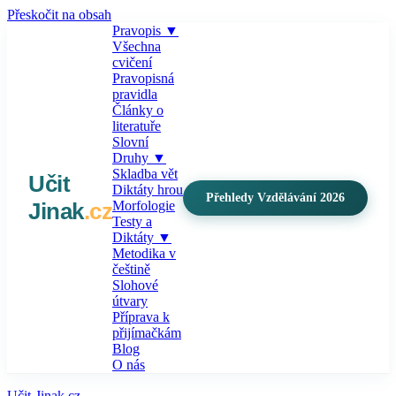
Přeskočit na obsah
Pravopis
▼
Všechna
cvičení
Pravopisná
pravidla
Články o
literatuře
Slovní
Druhy
▼
Skladba vět
Učit
Diktáty hrou
Přehledy Vzdělávání 2026
Jinak
.cz
Morfologie
Testy a
Diktáty
▼
Metodika v
češtině
Slohové
útvary
Příprava k
přijímačkám
Blog
O nás
Učit-Jinak.cz