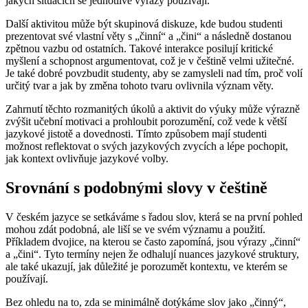
jakých situacích se jednotlivé výrazy používají.
Další aktivitou může být skupinová diskuze, kde budou studenti
prezentovat své vlastní věty s „činní“ a „čini“ a následně dostanou
zpětnou vazbu od ostatních. Takové interakce posilují kritické
myšlení a schopnost argumentovat, což je v češtině velmi užitečné.
Je také dobré povzbudit studenty, aby se zamysleli nad tím, proč volí
určitý tvar a jak by změna tohoto tvaru ovlivnila význam věty.
Zahrnutí těchto rozmanitých úkolů a aktivit do výuky může výrazně
zvýšit učební motivaci a prohloubit porozumění, což vede k větší
jazykové jistotě a dovednosti. Tímto způsobem mají studenti
možnost reflektovat o svých jazykových zvycích a lépe pochopit,
jak kontext ovlivňuje jazykové volby.
Srovnání s podobnými slovy v češtině
V českém jazyce se setkáváme s řadou slov, která se na první pohled
mohou zdát podobná, ale liší se ve svém významu a použití.
Příkladem dvojice, na kterou se často zapomíná, jsou výrazy „činní“
a „čini“. Tyto termíny nejen že odhalují nuances jazykové struktury,
ale také ukazují, jak důležité je porozumět kontextu, ve kterém se
používají.
Bez ohledu na to, zda se minimálně dotýkáme slov jako „činný“,