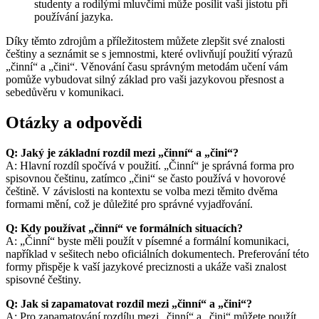
studenty a rodilými mluvčími může posílit vaši jistotu při
používání jazyka.
Díky těmto zdrojům a příležitostem můžete zlepšit své znalosti
češtiny a seznámit se s jemnostmi, které ovlivňují použití výrazů
„činní“ a „čini“. Věnování času správným metodám učení vám
pomůže vybudovat silný základ pro vaši jazykovou přesnost a
sebedůvěru v komunikaci.
Otázky a odpovědi
Q: Jaký je základní rozdíl mezi „činní“ a „čini“?
A: Hlavní rozdíl spočívá v použití. „Činní“ je správná forma pro
spisovnou češtinu, zatímco „čini“ se často používá v hovorové
češtině. V závislosti na kontextu se volba mezi těmito dvěma
formami mění, což je důležité pro správné vyjadřování.
Q: Kdy používat „činní“ ve formálních situacích?
A: „Činní“ byste měli použít v písemné a formální komunikaci,
například v sešitech nebo oficiálních dokumentech. Preferování této
formy přispěje k vaší jazykové preciznosti a ukáže vaši znalost
spisovné češtiny.
Q: Jak si zapamatovat rozdíl mezi „činní“ a „čini“?
A: Pro zapamatování rozdílu mezi „činní“ a „čini“ můžete použít