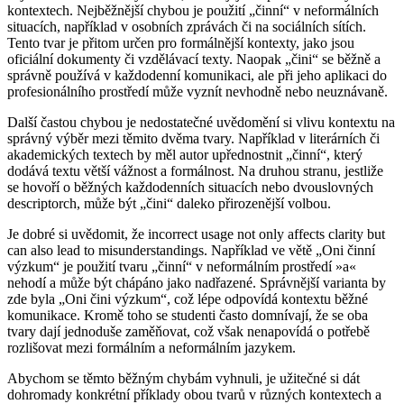
kontextech. Nejběžnější chybou je použití „činní“ v neformálních
situacích, například v osobních zprávách či na sociálních sítích.
Tento tvar je přitom určen pro formálnější kontexty, jako jsou
oficiální dokumenty či vzdělávací texty. Naopak „čini“ se běžně a
správně používá v každodenní komunikaci, ale při jeho aplikaci do
profesionálního prostředí může vyznít nevhodně nebo neuznávaně.
Další častou chybou je nedostatečné uvědomění si vlivu kontextu na
správný výběr mezi těmito dvěma tvary. Například v literárních či
akademických textech by měl autor upřednostnit „činní“, který
dodává textu větší vážnost a formálnost. Na druhou stranu, jestliže
se hovoří o běžných každodenních situacích nebo dvouslovných
descriptorch, může být „čini“ daleko přirozenější volbou.
Je dobré si uvědomit, že incorrect usage not only affects clarity but
can also lead to misunderstandings. Například ve větě „Oni činní
výzkum“ je použití tvaru „činní“ v neformálním prostředí »a«
nehodí a může být chápáno jako nadřazené. Správnější varianta by
zde byla „Oni čini výzkum“, což lépe odpovídá kontextu běžné
komunikace. Kromě toho se studenti často domnívají, že se oba
tvary dají jednoduše zaměňovat, což však nenapovídá o potřebě
rozlišovat mezi formálním a neformálním jazykem.
Abychom se těmto běžným chybám vyhnuli, je užitečné si dát
dohromady konkrétní příklady obou tvarů v různých kontextech a