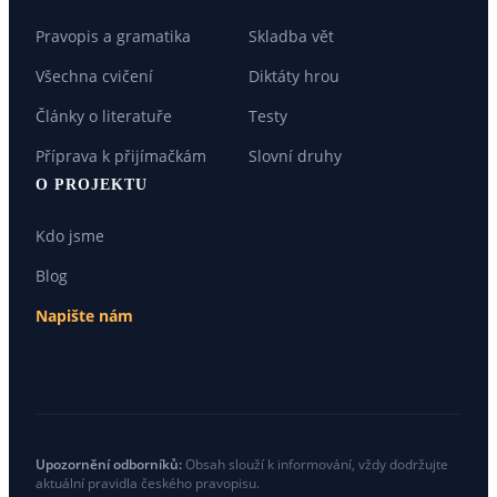
Pravopis a gramatika
Skladba vět
Všechna cvičení
Diktáty hrou
Články o literatuře
Testy
Příprava k přijímačkám
Slovní druhy
O PROJEKTU
Kdo jsme
Blog
Napište nám
Upozornění odborníků:
Obsah slouží k informování, vždy dodržujte
aktuální pravidla českého pravopisu.