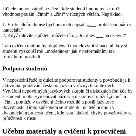
Učitelé mohou zařadit cvičení, kde studenti budou muset určit
vhodnost použití „činní“ a „čini“ v různých větách. Například:
1. V oficiálním dopise bychom měli napsat: „___ prohlášení mám v
kanceláři.“
2. Když mluvíte s přáteli, můžete říci: „Oni dnes ___ na oslavu.“
Tato cvičení mohou být doplněna i modelovými situacemi, kdy si
studenti vyzkouší roli „moderátora“ jak v neformálním, tak
formálním prostředí.
Podpora studentů
V neposlední řadě je důležité podporovat studenty a povzbudit je k
aktivnímu používání českého jazyka v různých kontextech.
Vytváření nepovinných jazykových skupin či diskuzních fór, kde by
si studenti mohli vyměňovat názory a diskutovat o užití „činní“ a
„čini“, pomůže v osvětlení těchto rozdílů a posílí jazykové
dovednosti. Tímto způsobem se studenti i učitelé ocitnou v
dynamickém procesu učení, kde jsou jakékoli chyby považovány za
příležitosti k růstu.
Učební materiály a cvičení k procvičení