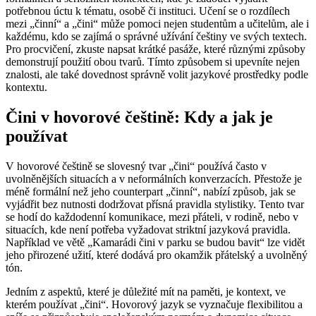
potřebnou úctu k tématu, osobě či instituci. Učení se o rozdílech
mezi „činní“ a „čini“ může pomoci nejen studentům a učitelům, ale i
každému, kdo se zajímá o správné užívání češtiny ve svých textech.
Pro procvičení, zkuste napsat krátké pasáže, které různými způsoby
demonstrují použití obou tvarů. Tímto způsobem si upevníte nejen
znalosti, ale také dovednost správně volit jazykové prostředky podle
kontextu.
Čini v hovorové češtině: Kdy a jak je
používat
V hovorové češtině se slovesný tvar „čini“ používá často v
uvolněnějších situacích a v neformálních konverzacích. Přestože je
méně formální než jeho counterpart „činní“, nabízí způsob, jak se
vyjádřit bez nutnosti dodržovat přísná pravidla stylistiky. Tento tvar
se hodí do každodenní komunikace, mezi přáteli, v rodině, nebo v
situacích, kde není potřeba vyžadovat striktní jazyková pravidla.
Například ve větě „Kamarádi čini v parku se budou bavit“ lze vidět
jeho přirozené užití, které dodává pro okamžik přátelský a uvolněný
tón.
Jedním z aspektů, které je důležité mít na paměti, je kontext, ve
kterém používat „čini“. Hovorový jazyk se vyznačuje flexibilitou a