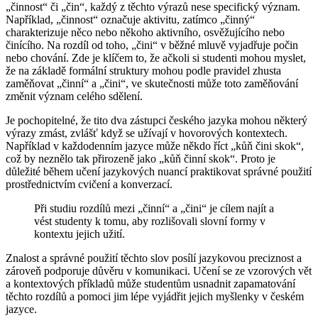
„činnost“ či „čin“, každý z těchto výrazů nese specifický význam.
Například, „činnost“ označuje aktivitu, zatímco „činný“
charakterizuje něco nebo někoho aktivního, osvěžujícího nebo
činícího. Na rozdíl od toho, „čini“ v běžné mluvě vyjadřuje počin
nebo chování. Zde je klíčem to, že ačkoli si studenti mohou myslet,
že na základě formální struktury mohou podle pravidel zhusta
zaměňovat „činní“ a „čini“, ve skutečnosti může toto zaměňování
změnit význam celého sdělení.
Je pochopitelné, že tito dva zástupci českého jazyka mohou některý
výrazy zmást, zvlášť když se užívají v hovorových kontextech.
Například v každodenním jazyce může někdo říct „kůň čini skok“,
což by neznělo tak přirozeně jako „kůň činní skok“. Proto je
důležité během učení jazykových nuancí praktikovat správné použití
prostřednictvím cvičení a konverzací.
Při studiu rozdílů mezi „činní“ a „čini“ je cílem najít a
vést studenty k tomu, aby rozlišovali slovní formy v
kontextu jejich užití.
Znalost a správné použití těchto slov posílí jazykovou preciznost a
zároveň podporuje důvěru v komunikaci. Učení se ze vzorových vět
a kontextových příkladů může studentům usnadnit zapamatování
těchto rozdílů a pomoci jim lépe vyjádřit jejich myšlenky v českém
jazyce.