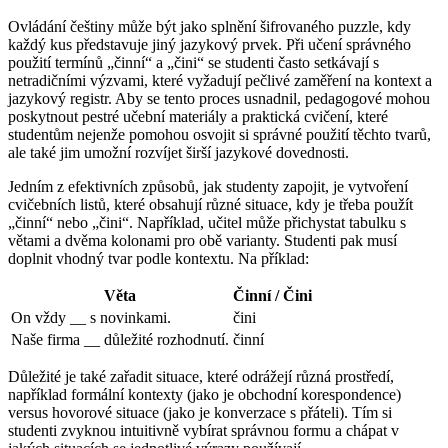
Ovládání češtiny může být jako splnění šifrovaného puzzle, kdy
každý kus představuje jiný jazykový prvek. Při učení správného
použití termínů „činní“ a „čini“ se studenti často setkávají s
netradičními výzvami, které vyžadují pečlivé zaměření na kontext a
jazykový registr. Aby se tento proces usnadnil, pedagogové mohou
poskytnout pestré učební materiály a praktická cvičení, které
studentům nejenže pomohou osvojit si správné použití těchto tvarů,
ale také jim umožní rozvíjet širší jazykové dovednosti.
Jedním z efektivních způsobů, jak studenty zapojit, je vytvoření
cvičebních listů, které obsahují různé situace, kdy je třeba použít
„činní“ nebo „čini“. Například, učitel může přichystat tabulku s
větami a dvěma kolonami pro obě varianty. Studenti pak musí
doplnit vhodný tvar podle kontextu. Na příklad:
Věta
Činní / Čini
On vždy __ s novinkami.
čini
Naše firma __ důležité rozhodnutí.
činní
Důležité je také zařadit situace, které odrážejí různá prostředí,
například formální kontexty (jako je obchodní korespondence)
versus hovorové situace (jako je konverzace s přáteli). Tím si
studenti zvyknou intuitivně vybírat správnou formu a chápat v