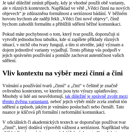
Je také důležité zmínit případy, kdy je vhodné použít obě varianty,
ale v různých kontextech. Například ve větě „Vědci činní na nových
objevech“ je zdůrazněna formálnost a serióznost bádání. V běžném
hovoru bychom ale raději řekli „Vědci čini nové objevy“, čímž
bychom zahodili formalitu a přiblížili sdělení běžné komunikaci.
Pokud máte pochybnosti o tom, který tvar použít, doporučuji si
vytvořit jednoduchou tabulku, kde si zapíšete příklady různých
situací, v nichž oba tvary fungují, a tím si utvrdíte, jaký význam a
dojem jednotlivé varianty vyjadřují. Tento přístup vás podpoří v
jejich správném používání a pomůže zachovat autentičnost vašich
sdělení.
Vliv kontextu na výběr mezi činní a čini
Vnímání a používání tvarů „činní“ a „čini“ v češtině je značně
ovlivněno kontextem, ve kterém jsou tyto výrazy uplatňovány.
Mnohdy si lidé ani neuvědomují,
jak důležité je správně zvolit mezi
těmito dvěma variantami
, neboť jejich výběr může zcela změnit tón
sdělení a způsob, jakým je vnímáno posluchači nebo čtenáři. Tato
nuance je klíčová při formální i neformální komunikaci.
V oficiálních či akademických textech se doporučuje používat tvar
„činní“, který dodává výpovědi vážnost a serióznost. Například věta