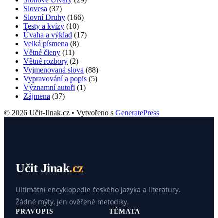
Slovesa
(37)
Slovní Druhy
(166)
Testy a kvízy
(10)
Úvaha a výklad
(17)
Velká písmena
(8)
Větné členy
(11)
Větné rozbory
(2)
Vyjmenovaná slova
(88)
Vypravování a popis
(5)
Významní autoři
(1)
Zájmena
(37)
© 2026 Učit-Jinak.cz
• Vytvořeno s
GeneratePress
Učit Jinak
.cz
Ultimátní encyklopedie českého jazyka a literatury.
Žádné mýty, jen ověřené metodiky.
PRAVOPIS
TÉMATA