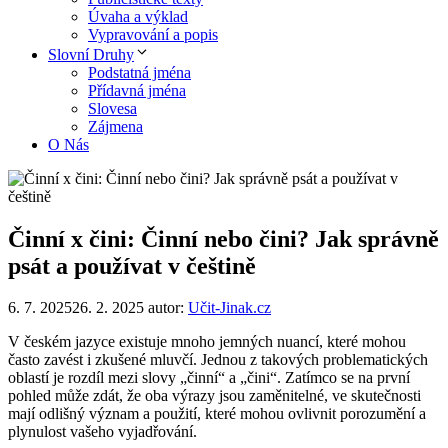
Úvaha a výklad
Vypravování a popis
Slovní Druhy
Podstatná jména
Přídavná jména
Slovesa
Zájmena
O Nás
Činní x čini: Činní nebo čini? Jak správně
psát a používat v češtině
6. 7. 2025
26. 2. 2025
autor:
Učit-Jinak.cz
V českém jazyce existuje mnoho jemných nuancí, které mohou
často zavést i zkušené mluvčí. Jednou z takových problematických
oblastí je rozdíl mezi slovy „činní“ a „čini“. Zatímco se na první
pohled může zdát, že oba výrazy jsou zaměnitelné, ve skutečnosti
mají odlišný význam a použití, které mohou ovlivnit porozumění a
plynulost vašeho vyjadřování.