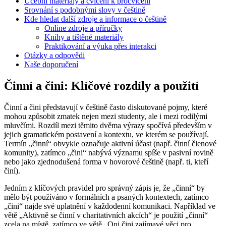
Učební materiály a cvičení k procvičení
Srovnání s podobnými slovy v češtině
Kde hledat další zdroje a informace o češtině
Online zdroje a příručky
Knihy a tištěné materiály
Praktikování a výuka přes interakci
Otázky a odpovědi
Naše doporučení
Činní a čini: Klíčové rozdíly a použití
Činní a čini představují v češtině často diskutované pojmy, které
mohou způsobit zmatek nejen mezi studenty, ale i mezi rodilými
mluvčími. Rozdíl mezi těmito dvěma výrazy spočívá především v
jejich gramatickém postavení a kontextu, ve kterém se používají.
Termín „činní“ obvykle označuje aktivní účast (např. činní členové
komunity), zatímco „čini“ nabývá významu spíše v pasivní rovině
nebo jako zjednodušená forma v hovorové češtině (např. ti, kteří
činí).
Jedním z klíčových pravidel pro správný zápis je, že „činní“ by
mělo být používáno v formálních a psaných kontextech, zatímco
„čini“ najde své uplatnění v každodenní komunikaci. Například ve
větě „Aktivně se činní v charitativních akcích“ je použití „činní“
zcela na místě, zatímco ve větě „Oni čini zajímavé věci pro