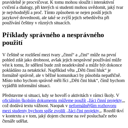
pravidelně je procvičovat. K tomu mohou sloužit i interaktivní
cvičení a dialogy, při kterých si studenti mohou uvědomit, jaký tvar
je nejvhodnější a proč. Tímto způsobem se nejen posílí jejich
jazykové dovednosti, ale také se zvýší jejich sebedůvěra při
používání češtiny v různých situacích.
Příklady správného a nesprávného
použití
V češtině se rozlišení mezi tvary „činní“ a „čini“ může na první
pohled zdát jako drobnost, avšak jejich nesprávné používání může
vést k tomu, že sdělení bude znít neadekvátně a může být dokonce
pokládáno za netaktické. Například věta „Děti činní hluk“ je
formálně správně, ale v běžné komunikaci by působila nepatřičně.
Místo toho bychom správně měli říci „Děti čini hluk“, čímž bychom
vyjádřili informální situaci.
Představme si situaci, kdy se hovoří o aktivitách v rámci školy. V
oficiálním školním dokumentu můžeme použít „žáci činní projekty
„,
což dodává textu vážnost. Naopak v
neformálnějším rozhovoru
mezi studenty bychom spíše zvolili „žáci čini projekty
„. Rozdíl tkví
v kontextu a v tom, jaký dojem chceme na své posluchače nebo
čtenáře udělat.