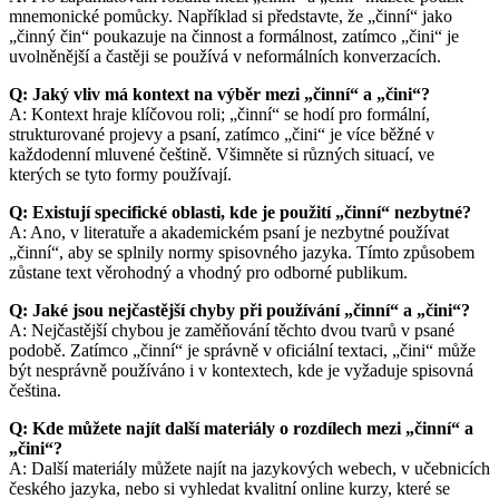
mnemonické pomůcky. Například si představte, že „činní“ jako
„činný čin“ poukazuje na činnost a formálnost, zatímco „čini“ je
uvolněnější a častěji se používá v neformálních konverzacích.
Q: Jaký vliv má kontext na výběr mezi „činní“ a „čini“?
A: Kontext hraje klíčovou roli; „činní“ se hodí pro formální,
strukturované projevy a psaní, zatímco „čini“ je více běžné v
každodenní mluvené češtině. Všimněte si různých situací, ve
kterých se tyto formy používají.
Q: Existují specifické oblasti, kde je použití „činní“ nezbytné?
A: Ano, v literatuře a akademickém psaní je nezbytné používat
„činní“, aby se splnily normy spisovného jazyka. Tímto způsobem
zůstane text věrohodný a vhodný pro odborné publikum.
Q: Jaké jsou nejčastější chyby při používání „činní“ a „čini“?
A: Nejčastější chybou je zaměňování těchto dvou tvarů v psané
podobě. Zatímco „činní“ je správně v oficiální textaci, „čini“ může
být nesprávně používáno i v kontextech, kde je vyžaduje spisovná
čeština.
Q: Kde můžete najít další materiály o rozdílech mezi „činní“ a
„čini“?
A: Další materiály můžete najít na jazykových webech, v učebnicích
českého jazyka, nebo si vyhledat kvalitní online kurzy, které se