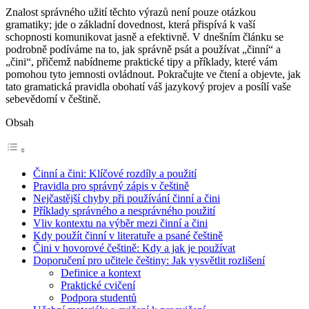
Znalost správného užití těchto výrazů není pouze otázkou
gramatiky; jde o základní dovednost, která přispívá k vaší
schopnosti komunikovat jasně a efektivně. V dnešním článku se
podrobně podíváme na to, jak správně psát a používat „činní“ a
„čini“, přičemž nabídneme praktické tipy a příklady, které vám
pomohou tyto jemnosti ovládnout. Pokračujte ve čtení a objevte, jak
tato gramatická pravidla obohatí váš jazykový projev a posílí vaše
sebevědomí v češtině.
Obsah
Činní a čini: Klíčové rozdíly a použití
Pravidla pro správný zápis v češtině
Nejčastější chyby při používání činní a čini
Příklady správného a nesprávného použití
Vliv kontextu na výběr mezi činní a čini
Kdy použít činní v literatuře a psané češtině
Čini v hovorové češtině: Kdy a jak je používat
Doporučení pro učitele češtiny: Jak vysvětlit rozlišení
Definice a kontext
Praktické cvičení
Podpora studentů