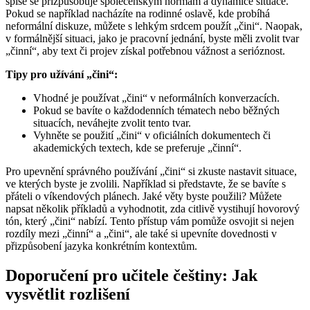
spíše se přizpůsobuje společenským normám a dynamice situace.
Pokud se například nacházíte na rodinné oslavě, kde probíhá
neformální diskuze, můžete s lehkým srdcem použít „čini“. Naopak,
v formálnější situaci, jako je pracovní jednání, byste měli zvolit tvar
„činní“, aby text či projev získal potřebnou vážnost a serióznost.
Tipy pro užívání „čini“:
Vhodné je používat „čini“ v neformálních konverzacích.
Pokud se bavíte o každodenních tématech nebo běžných
situacích, neváhejte zvolit tento tvar.
Vyhněte se použití „čini“ v oficiálních dokumentech či
akademických textech, kde se preferuje „činní“.
Pro upevnění správného používání „čini“ si zkuste nastavit situace,
ve kterých byste je zvolili. Například si představte, že se bavíte s
přáteli o víkendových plánech. Jaké věty byste použili? Můžete
napsat několik příkladů a vyhodnotit, zda citlivě vystihují hovorový
tón, který „čini“ nabízí. Tento přístup vám pomůže osvojit si nejen
rozdíly mezi „činní“ a „čini“, ale také si upevníte dovednosti v
přizpůsobení jazyka konkrétním kontextům.
Doporučení pro učitele češtiny: Jak
vysvětlit rozlišení