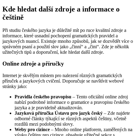
Kde hledat další zdroje a informace o
češtině
Při studiu českého jazyka je důležité mít po ruce kvalitní zdroje a
informace, které usnadní pochopení gramatických pravidel a
jazykových nuancí. Existuje mnoho způsobů, jak se dozvědět více o
správném psaní a použití slov jako „činní“ a „čini“. Zde je několik
užitečných tipů a doporučení, kde hledat další zdroje.
Online zdroje a příručky
Internet je skvělým místem pro nalezení různých gramatických
příruček a jazykových cvičení. Doporučuje se navštívit webové
stránky jako:
Pravidla českého pravopisu
– Tento oficiální online zdroj
nabízí podrobné informace o gramatice a pravopisu českého
jazyka a je pravidelně aktualizován.
Jazyková příručka Ústavu pro jazyk český
– Zde najdete
odborné články týkající se různých aspektů češtiny, včetně
rozdílů mezi podobnými slovy.
Weby pro cizince
– Mnoho online platforem, zaměřených na
výuku češtiny pro cizince, obsahuje užitečné sekce s