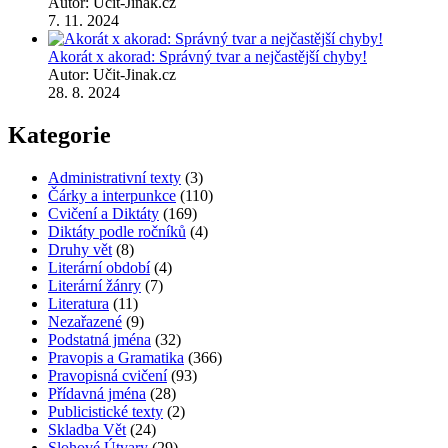
Autor: Učit-Jinak.cz
7. 11. 2024
Akorát x akorad: Správný tvar a nejčastější chyby!
Autor: Učit-Jinak.cz
28. 8. 2024
Kategorie
Administrativní texty
(3)
Čárky a interpunkce
(110)
Cvičení a Diktáty
(169)
Diktáty podle ročníků
(4)
Druhy vět
(8)
Literární období
(4)
Literární žánry
(7)
Literatura
(11)
Nezařazené
(9)
Podstatná jména
(32)
Pravopis a Gramatika
(366)
Pravopisná cvičení
(93)
Přídavná jména
(28)
Publicistické texty
(2)
Skladba Vět
(24)
Slohové Útvary
(29)