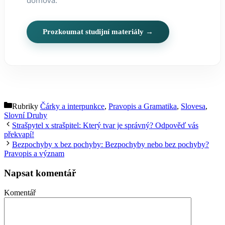
domova.
Prozkoumat studijní materiály →
Rubriky
Čárky a interpunkce
,
Pravopis a Gramatika
,
Slovesa
,
Slovní Druhy
Strašpytel x strašpitel: Který tvar je správný? Odpověď vás
překvapí!
Bezpochyby x bez pochyby: Bezpochyby nebo bez pochyby?
Pravopis a význam
Napsat komentář
Komentář