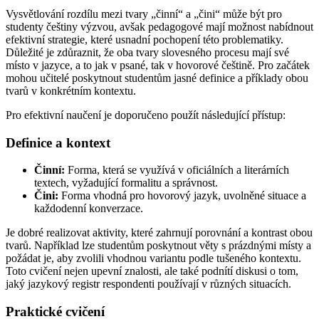
Vysvětlování rozdílu mezi tvary „činní“ a „čini“ může být pro
studenty češtiny výzvou, avšak pedagogové mají možnost nabídnout
efektivní strategie, které usnadní pochopení této problematiky.
Důležité je zdůraznit, že oba tvary slovesného procesu mají své
místo v jazyce, a to jak v psané, tak v hovorové češtině. Pro začátek
mohou učitelé poskytnout studentům jasné definice a příklady obou
tvarů v konkrétním kontextu.
Pro efektivní naučení je doporučeno použít následující přístup:
Definice a kontext
Činní:
Forma, která se využívá v oficiálních a literárních
textech, vyžadující formalitu a správnost.
Čini:
Forma vhodná pro hovorový jazyk, uvolněné situace a
každodenní konverzace.
Je dobré realizovat aktivity, které zahrnují porovnání a kontrast obou
tvarů. Například lze studentům poskytnout věty s prázdnými místy a
požádat je, aby zvolili vhodnou variantu podle tušeného kontextu.
Toto cvičení nejen upevní znalosti, ale také podnítí diskusi o tom,
jaký jazykový registr respondenti používají v různých situacích.
Praktické cvičení