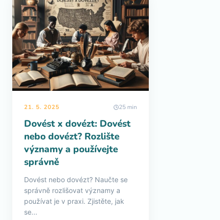
21. 5. 2025
25 min
Dovést x dovézt: Dovést
nebo dovézt? Rozlište
významy a používejte
správně
Dovést nebo dovézt? Naučte se
správně rozlišovat významy a
používat je v praxi. Zjistěte, jak
se...