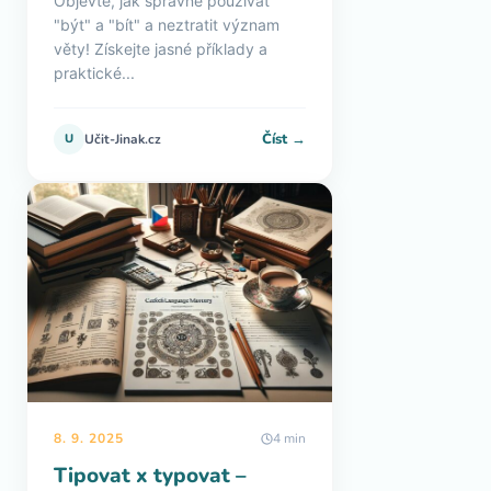
Objevte, jak správně používat
"být" a "bít" a neztratit význam
věty! Získejte jasné příklady a
praktické...
Číst →
U
Učit-Jinak.cz
8. 9. 2025
4 min
Tipovat x typovat –