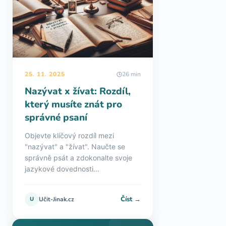
25. 11. 2025
26 min
Nazývat x žívat: Rozdíl,
který musíte znát pro
správné psaní
Objevte klíčový rozdíl mezi
"nazývat" a "žívat". Naučte se
správně psát a zdokonalte svoje
jazykové dovednosti...
Číst →
U
Učit-Jinak.cz