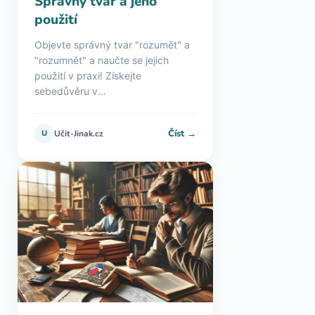
Správný tvar a jeho
použití
Objevte správný tvar "rozumět" a
"rozumnět" a naučte se jejich
použití v praxi! Získejte
sebedůvěru v...
Číst →
U
Učit-Jinak.cz