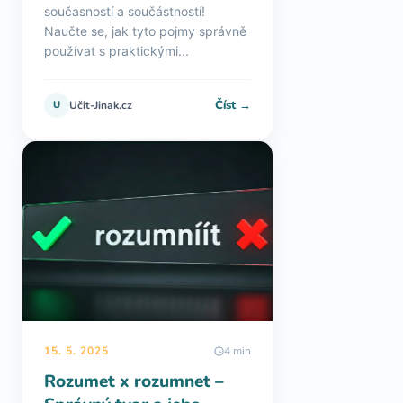
současností a součástností!
Naučte se, jak tyto pojmy správně
používat s praktickými...
Číst →
U
Učit-Jinak.cz
15. 5. 2025
4 min
Rozumet x rozumnet –