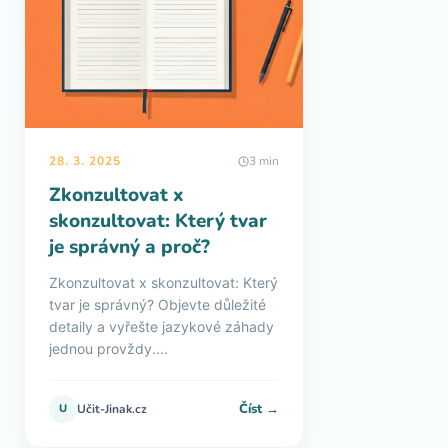
28. 3. 2025
3 min
Zkonzultovat x
skonzultovat: Který tvar
je správný a proč?
Zkonzultovat x skonzultovat: Který
tvar je správný? Objevte důležité
detaily a vyřešte jazykové záhady
jednou provždy....
Číst →
U
Učit-Jinak.cz