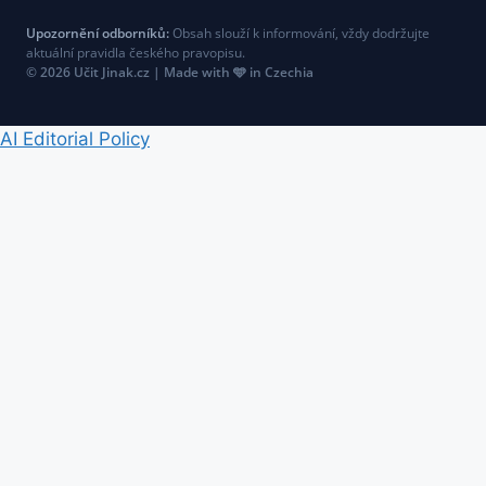
Upozornění odborníků:
Obsah slouží k informování, vždy dodržujte
aktuální pravidla českého pravopisu.
© 2026 Učit Jinak.cz | Made with 🩵 in Czechia
AI Editorial Policy