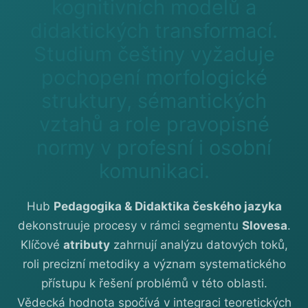
kognitivních modelů a
didaktických transformací.
Studium češtiny vyžaduje
pochopení morfologické
struktury, sémantických
vztahů a role pravopisné
normy v profesní i osobní
komunikaci.
Hub
Pedagogika & Didaktika českého jazyka
dekonstruuje procesy v rámci segmentu
Slovesa
.
Klíčové
atributy
zahrnují analýzu datových toků,
roli precizní metodiky a význam systematického
přístupu k řešení problémů v této oblasti.
Vědecká hodnota spočívá v integraci teoretických