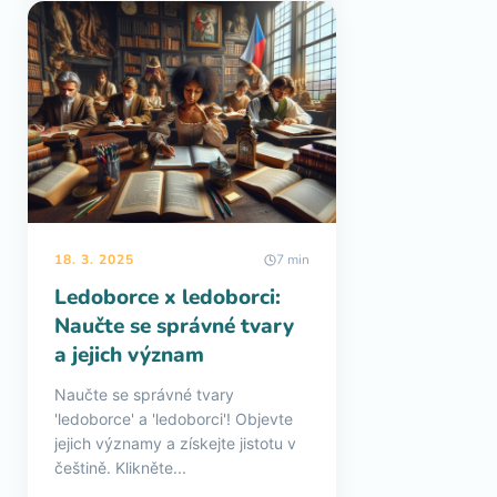
18. 3. 2025
7 min
Ledoborce x ledoborci:
Naučte se správné tvary
a jejich význam
Naučte se správné tvary
'ledoborce' a 'ledoborci'! Objevte
jejich významy a získejte jistotu v
češtině. Klikněte...