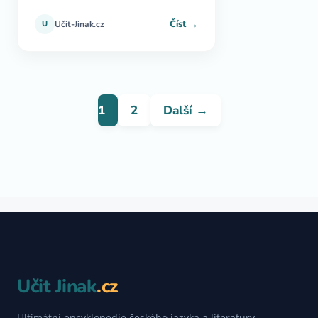
Číst →
U
Učit-Jinak.cz
1
2
Další →
Učit Jinak
.cz
Ultimátní encyklopedie českého jazyka a literatury.