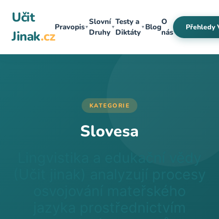
Přeskočit
Učit
na
Slovní
Testy a
O
Pravopis
Blog
Přehledy 
▼
▼
▼
obsah
Druhy
Diktáty
nás
Jinak
.cz
KATEGORIE
Slovesa
Lingvistika a edukační vědy
(Učit jinak) analyzují procesy
osvojování mateřského
jazyka prostřednictvím