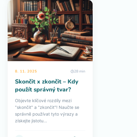
8. 11. 2025
28 min
Skončit x zkončit – Kdy
použít správný tvar?
Objevte klíčové rozdíly mezi
"skončit" a "zkončit"! Naučte se
správně používat tyto výrazy a
získejte jistotu...