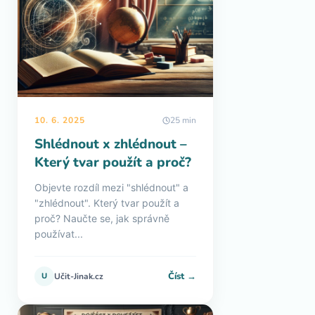
10. 6. 2025
25 min
Shlédnout x zhlédnout –
Který tvar použít a proč?
Objevte rozdíl mezi "shlédnout" a
"zhlédnout". Který tvar použít a
proč? Naučte se, jak správně
používat...
Číst →
U
Učit-Jinak.cz