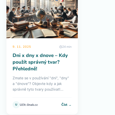
9. 11. 2025
24 min
Dni x dny x dnove – Kdy
použít správný tvar?
Přehledně!
Zmate se v používání "dni", "dny"
a "dnove"? Objevte kdy a jak
správně tyto tvary používat!...
Číst →
U
Učit-Jinak.cz