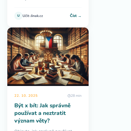
Číst →
U
Učit-Jinak.cz
22. 10. 2025
28 min
Být x bít: Jak správně
používat a neztratit
význam věty?