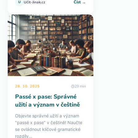
Číst →
U
Učit-Jinak.cz
28. 10. 2025
29 min
Passé x pase: Správné
užití a význam v češtině
Objevte správné užití a význam
"passé x pase" v češtině! Naučte
se ovládnout klíčové gramatické
rozdíly...