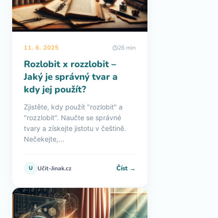
11. 6. 2025
26 min
Rozlobit x rozzlobit –
Jaký je správný tvar a
kdy jej použít?
Zjistěte, kdy použít "rozlobit" a
"rozzlobit". Naučte se správné
tvary a získejte jistotu v češtině.
Nečekejte,...
Číst →
U
Učit-Jinak.cz