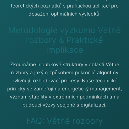
teoretických poznatků s praktickou aplikací pro
dosažení optimálních výsledků.
Metodologie výzkumu Větné
rozbory & Praktické
implikace
Zkoumáme hloubkové struktury v oblasti Větné
rozbory a jakým způsobem pokročilé algoritmy
ovlivňují rozhodovací procesy. Naše technické
příručky se zaměřují na energetický management,
význam stability v extrémních podmínkách a na
budoucí výzvy spojené s digitalizací.
FAQ: Větné rozbory