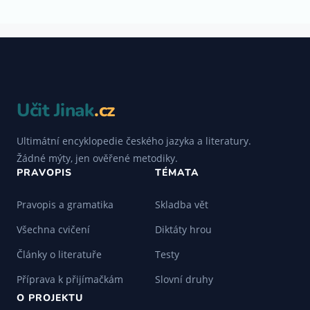
Učit Jinak
.cz
Ultimátní encyklopedie českého jazyka a literatury.
Žádné mýty, jen ověřené metodiky.
PRAVOPIS
TÉMATA
Pravopis a gramatika
Skladba vět
Všechna cvičení
Diktáty hrou
Články o literatuře
Testy
Příprava k přijímačkám
Slovní druhy
O PROJEKTU