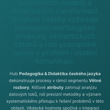
kognitivních modelů a
didaktických transformací.
Studium češtiny vyžaduje
pochopení morfologické
struktury, sémantických
vztahů a role pravopisné
normy v profesní i osobní
komunikaci.
Hub
Pedagogika & Didaktika českého jazyka
dekonstruuje procesy v rámci segmentu
Větné
rozbory
. Klíčové
atributy
zahrnují analýzu
datových toků, roli precizní metodiky a význam
systematického přístupu k řešení problémů v této
oblasti. Vědecká hodnota spočívá v integraci