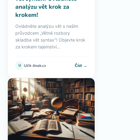
analýzu vět krok za
krokem!
Ovládněte analýzu vět s naším
průvodcem „Větné rozbory
skladba vět syntax"! Objevte krok
za krokem tajemství...
Číst →
U
Učit-Jinak.cz