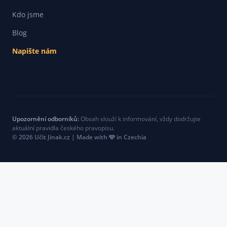
Kdo jsme
Blog
Napište nám
Upozornění odborníků:
Obsah slouží k informování, vždy dodržujte
aktuální pravidla českého pravopisu.
© 2026 Učit Jinak.cz | Made with 🩵 in Czechia