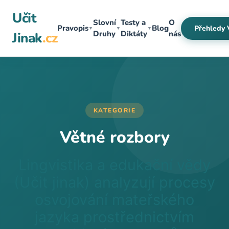
Přeskočit
Učit
na
Slovní
Testy a
O
Pravopis
Blog
Přehledy 
▼
▼
▼
obsah
Druhy
Diktáty
nás
Jinak
.cz
KATEGORIE
Větné rozbory
Lingvistika a edukační vědy
(Učit jinak) analyzují procesy
osvojování mateřského
jazyka prostřednictvím