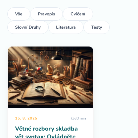
Vše
Pravopis
Cvičení
Slovní Druhy
Literatura
Testy
15. 8. 2025
30 min
Větné rozbory skladba
vět syntax: Ovládněte