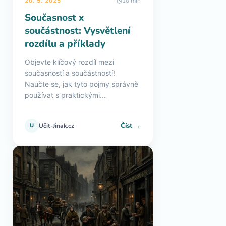
20. 5. 2025
10 min
Současnost x
součástnost: Vysvětlení
rozdílu a příklady
Objevte klíčový rozdíl mezi
současností a součástností!
Naučte se, jak tyto pojmy správně
používat s praktickými...
Číst →
U
Učit-Jinak.cz