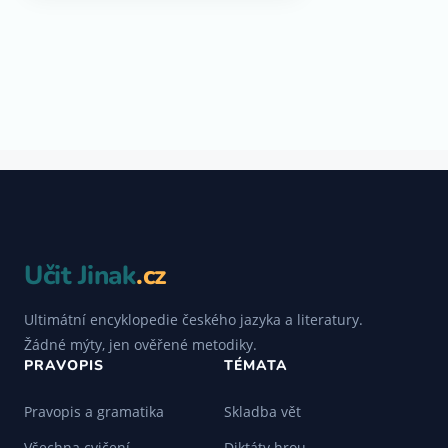
Učit Jinak
.cz
Ultimátní encyklopedie českého jazyka a literatury.
Žádné mýty, jen ověřené metodiky.
PRAVOPIS
TÉMATA
Pravopis a gramatika
Skladba vět
Všechna cvičení
Diktáty hrou