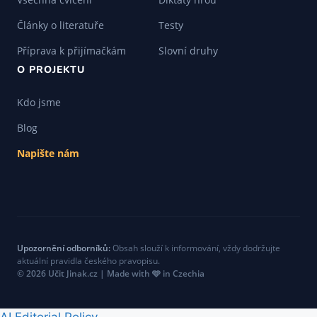
Články o literatuře
Testy
Příprava k přijímačkám
Slovní druhy
O PROJEKTU
Kdo jsme
Blog
Napište nám
Upozornění odborníků:
Obsah slouží k informování, vždy dodržujte
aktuální pravidla českého pravopisu.
© 2026 Učit Jinak.cz | Made with 🩵 in Czechia