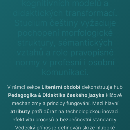
kognitivních modelů a
didaktických transformací.
Studium češtiny vyžaduje
pochopení morfologické
struktury, sémantických
vztahů a role pravopisné
normy v profesní i osobní
komunikaci.
V rámci sekce
Literární období
dekonstruuje hub
Pedagogika & Didaktika českého jazyka
klíčové
mechanizmy a principy fungování. Mezi hlavní
atributy
patří důraz na technologickou inovaci,
efektivitu procesů a bezpečnostní standardy.
Vědecký přínos je definován skrze hluboké