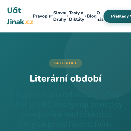
Přeskočit
Učit
na
Slovní
Testy a
O
Pravopis
Blog
Přehledy 
▼
▼
▼
obsah
Druhy
Diktáty
nás
Jinak
.cz
KATEGORIE
Literární období
Lingvistika a edukační vědy
(Učit jinak) analyzují procesy
osvojování mateřského
jazyka prostřednictvím