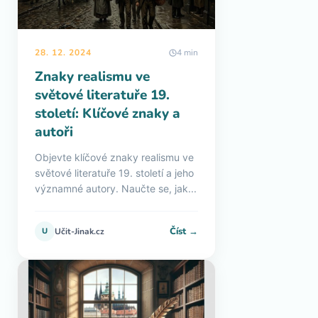
28. 12. 2024
4 min
Znaky realismu ve
světové literatuře 19.
století: Klíčové znaky a
autoři
Objevte klíčové znaky realismu ve
světové literatuře 19. století a jeho
významné autory. Naučte se, jak...
Číst →
U
Učit-Jinak.cz