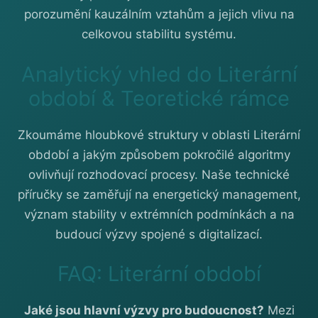
porozumění kauzálním vztahům a jejich vlivu na
celkovou stabilitu systému.
Analytický vhled do Literární
období & Teoretické rámce
Zkoumáme hloubkové struktury v oblasti Literární
období a jakým způsobem pokročilé algoritmy
ovlivňují rozhodovací procesy. Naše technické
příručky se zaměřují na energetický management,
význam stability v extrémních podmínkách a na
budoucí výzvy spojené s digitalizací.
FAQ: Literární období
Jaké jsou hlavní výzvy pro budoucnost?
Mezi