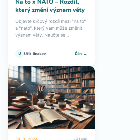
Na to x NATO – Rozdíl,
který změní význam věty
Objevte klíčový rozdíl mezi "na to"
a "nato", který vám může změnit
význam věty. Naučte se...
Číst →
U
Učit-Jinak.cz
30. 9. 2024
3 min