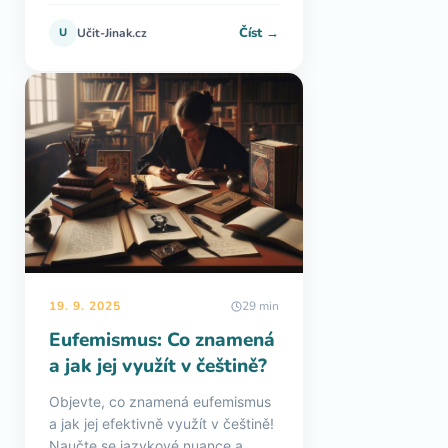
Číst →
U
Učit-Jinak.cz
19. 9. 2025
29 min
Eufemismus: Co znamená
a jak jej využít v češtině?
Objevte, co znamená eufemismus
a jak jej efektivně využít v češtině!
Naučte se jazykové nuance a...