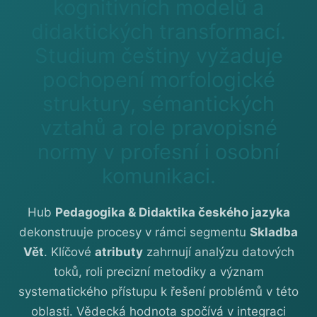
kognitivních modelů a
didaktických transformací.
Studium češtiny vyžaduje
pochopení morfologické
struktury, sémantických
vztahů a role pravopisné
normy v profesní i osobní
komunikaci.
Hub
Pedagogika & Didaktika českého jazyka
dekonstruuje procesy v rámci segmentu
Skladba
Vět
. Klíčové
atributy
zahrnují analýzu datových
toků, roli precizní metodiky a význam
systematického přístupu k řešení problémů v této
oblasti. Vědecká hodnota spočívá v integraci