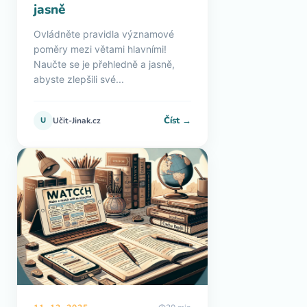
jasně
Ovládněte pravidla významové
poměry mezi větami hlavními!
Naučte se je přehledně a jasně,
abyste zlepšili své...
Číst →
U
Učit-Jinak.cz