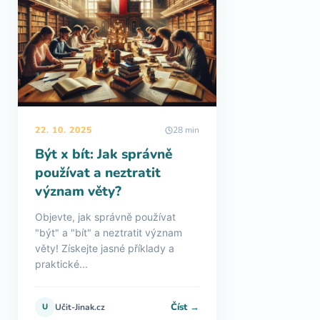
22. 10. 2025
28 min
Být x bít: Jak správně
používat a neztratit
význam věty?
Objevte, jak správně používat
"být" a "bít" a neztratit význam
věty! Získejte jasné příklady a
praktické...
Číst →
U
Učit-Jinak.cz