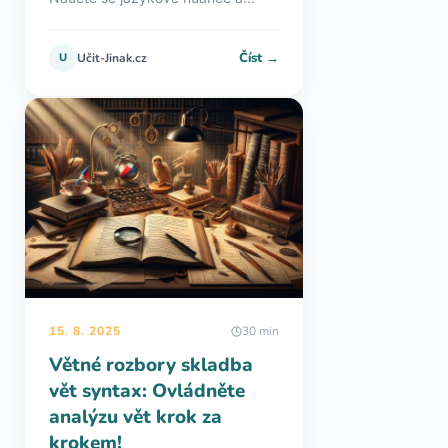
Číst →
U
Učit-Jinak.cz
15. 8. 2025
30 min
Větné rozbory skladba
vět syntax: Ovládněte
analýzu vět krok za
krokem!