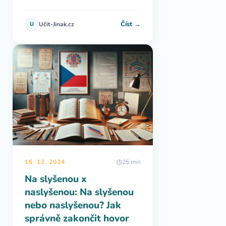
Číst →
U
Učit-Jinak.cz
16. 12. 2024
25 min
Na slyšenou x
naslyšenou: Na slyšenou
nebo naslyšenou? Jak
správně zakončit hovor