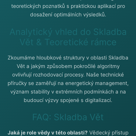
teoretických poznatků s praktickou aplikací pro
dosažení optimálních výsledků.
Analytický vhled do Skladba
Vět & Teoretické rámce
Zkoumáme hloubkové struktury v oblasti Skladba
Vět a jakým způsobem pokročilé algoritmy
ovlivňují rozhodovací procesy. Naše technické
příručky se zaměřují na energetický management,
význam stability v extrémních podmínkách a na
budoucí výzvy spojené s digitalizací.
FAQ: Skladba Vět
Jaká je role vědy v této oblasti?
Vědecký přístup