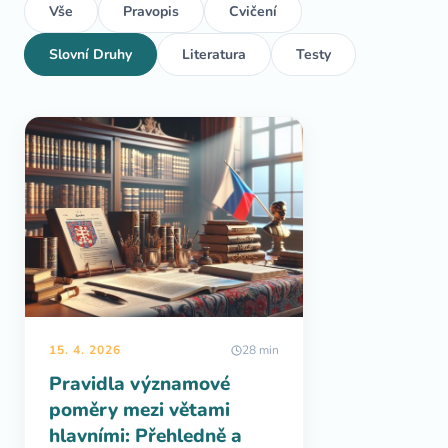
Vše
Pravopis
Cvičení
Slovní Druhy
Literatura
Testy
15. 4. 2026
28 min
Pravidla významové
poměry mezi větami
hlavními: Přehledně a