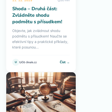
11. 12. 2025
30 min
Shoda – Druhá část:
Zvládněte shodu
podmětu s přísudkem!
Objevte, jak zvládnout shodu
podmětu s přísudkem! Naučte se
efektivní tipy a praktické příklady,
které posunou...
Číst →
U
Učit-Jinak.cz