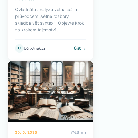
Ovládněte analýzu vět s naším
průvodcem „Větné rozbory
skladba vět syntax"! Objevte krok
za krokem tajemství...
Číst →
U
Učit-Jinak.cz
30. 5. 2025
28 min