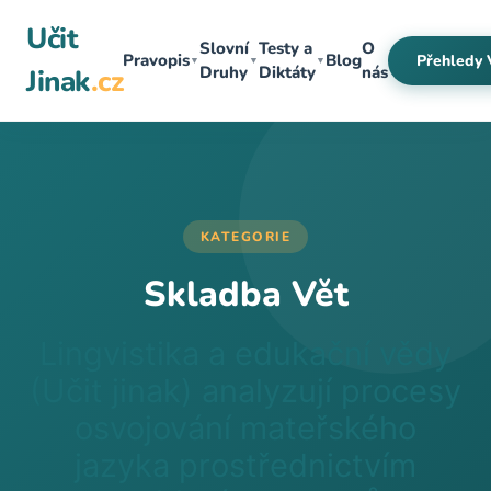
Přeskočit
Učit
na
Slovní
Testy a
O
Pravopis
Blog
Přehledy 
▼
▼
▼
obsah
Druhy
Diktáty
nás
Jinak
.cz
KATEGORIE
Skladba Vět
Lingvistika a edukační vědy
(Učit jinak) analyzují procesy
osvojování mateřského
jazyka prostřednictvím