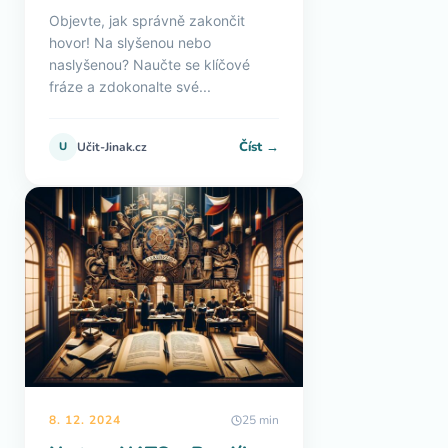
Objevte, jak správně zakončit
hovor! Na slyšenou nebo
naslyšenou? Naučte se klíčové
fráze a zdokonalte své...
Číst →
U
Učit-Jinak.cz
8. 12. 2024
25 min