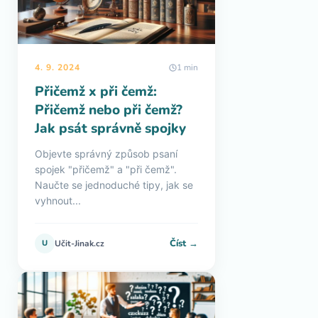
4. 9. 2024
1 min
Přičemž x při čemž:
Přičemž nebo při čemž?
Jak psát správně spojky
Objevte správný způsob psaní
spojek "přičemž" a "při čemž".
Naučte se jednoduché tipy, jak se
vyhnout...
Číst →
U
Učit-Jinak.cz