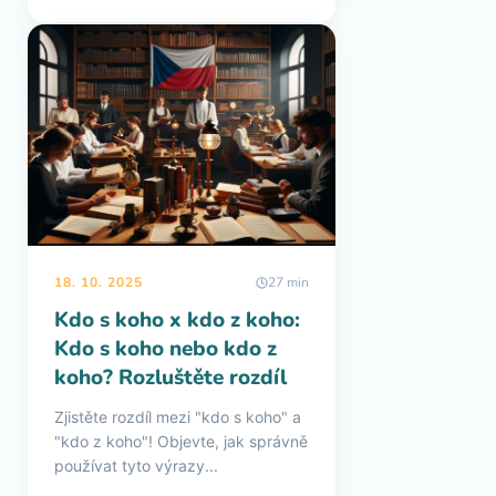
18. 10. 2025
27 min
Kdo s koho x kdo z koho:
Kdo s koho nebo kdo z
koho? Rozluštěte rozdíl
Zjistěte rozdíl mezi "kdo s koho" a
"kdo z koho"! Objevte, jak správně
používat tyto výrazy...