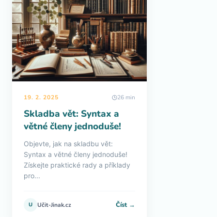
19. 2. 2025
26 min
Skladba vět: Syntax a
větné členy jednoduše!
Objevte, jak na skladbu vět:
Syntax a větné členy jednoduše!
Získejte praktické rady a příklady
pro...
Číst →
U
Učit-Jinak.cz