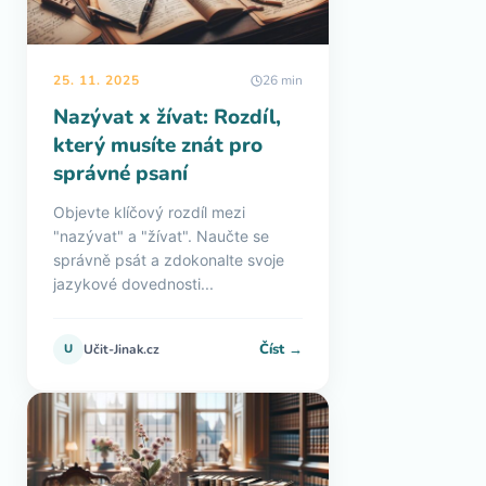
25. 11. 2025
26 min
Nazývat x žívat: Rozdíl,
který musíte znát pro
správné psaní
Objevte klíčový rozdíl mezi
"nazývat" a "žívat". Naučte se
správně psát a zdokonalte svoje
jazykové dovednosti...
Číst →
U
Učit-Jinak.cz