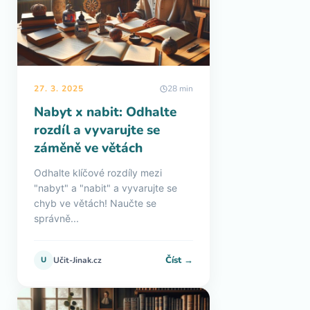
27. 3. 2025
28 min
Nabyt x nabit: Odhalte
rozdíl a vyvarujte se
záměně ve větách
Odhalte klíčové rozdíly mezi
"nabyt" a "nabit" a vyvarujte se
chyb ve větách! Naučte se
správně...
Číst →
U
Učit-Jinak.cz