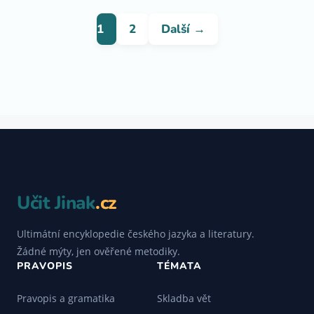
1
2
Další →
Učit Jinak
.cz
Ultimátní encyklopedie českého jazyka a literatury.
Žádné mýty, jen ověřené metodiky.
PRAVOPIS
TÉMATA
Pravopis a gramatika
Skladba vět