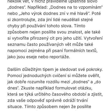
několik vět, v nichž pravidelně uplatníte slovo
„dodnes“. Například: „Dodnes na to vzpomínám“
nebo „Jeho výrok dodnes zní v mé hlavě“. Poté
si zkontrolujte, zda jiní lidé neudělali stejné
chyby při používání tohoto slova. Tímto
způsobem nejen posílíte svou znalost, ale také
si vytvoříte přirozený cit pro jeho užití. Vytvoření
seznamu často používaných vět může také
napomoci zejména při psaní formálních textů,
jako jsou eseje nebo reportáže.
Dalším důležitým tipem je sledovat své pokroky.
Pomocí jednoduchých cvičení si můžete ověřit,
jak dobře rozumíte rozdílu mezi „dodnes“ a „do
dnes“. Zkuste například formulovat otázku,
která se týká určitého časového období a zjistit,
zda vaše odpověď správně odráží trvání
situace. Tímto způsobem nejen že posílíte