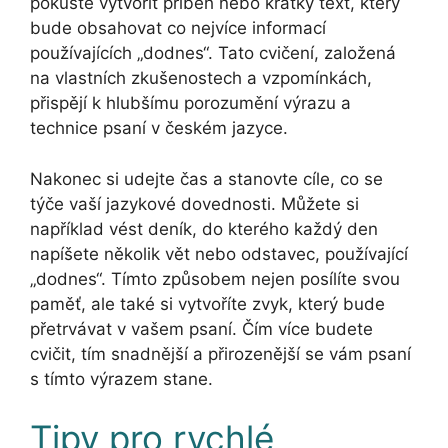
pokuste vytvořit příběh nebo krátký text, který
bude obsahovat co nejvíce informací
používajících „dodnes“. Tato cvičení, založená
na vlastních zkušenostech a vzpomínkách,
přispějí k hlubšímu porozumění výrazu a
technice psaní v českém jazyce.
Nakonec si udejte čas a stanovte cíle, co se
týče vaší jazykové dovednosti. Můžete si
například vést deník, do kterého každý den
napíšete několik vět nebo odstavec, používající
„dodnes“. Tímto způsobem nejen posílíte svou
paměť, ale také si vytvoříte zvyk, který bude
přetrvávat v vašem psaní. Čím více budete
cvičit, tím snadnější a přirozenější se vám psaní
s tímto výrazem stane.
Tipy pro rychlé