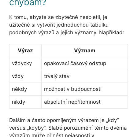
chybám?
K tomu, abyste se zbytečně nespletli, je
užitečné si vytvořit jednoduchou tabulku
podobných výrazů a jejich významy. Například:
Výraz
Význam
vždycky
opakovací časový odstup
vždy
trvalý stav
někdy
možnost v budoucnosti
nikdy
absolutní nepřítomnost
Dalším a často opomíjeným výrazem je „kdy“
versus „kdyby“. Slabé porozumění těmto dvěma
výrazům může přinést nejasnosti v