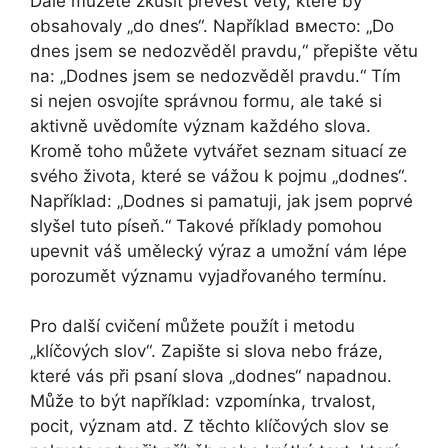
Dále můžete zkusit převést věty, které by
obsahovaly „do dnes“. Například вместо: „Do
dnes jsem se nedozvěděl pravdu,“ přepište větu
na: „Dodnes jsem se nedozvěděl pravdu.“ Tím
si nejen osvojíte správnou formu, ale také si
aktivně uvědomíte význam každého slova.
Kromě toho můžete vytvářet seznam situací ze
svého života, které se vážou k pojmu „dodnes“.
Například: „Dodnes si pamatuji, jak jsem poprvé
slyšel tuto píseň.“ Takové příklady pomohou
upevnit váš umělecký výraz a umožní vám lépe
porozumět významu vyjadřovaného termínu.
Pro další cvičení můžete použít i metodu
„klíčových slov“. Zapište si slova nebo fráze,
které vás při psaní slova „dodnes“ napadnou.
Může to být například: vzpomínka, trvalost,
pocit, význam atd. Z těchto klíčových slov se