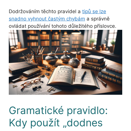
Dodržováním těchto pravidel a
tipů se lze
snadno vyhnout častým chybám
a správně
ovládat používání tohoto důležitého příslovce.
Gramatické pravidlo:
Kdy použít „dodnes