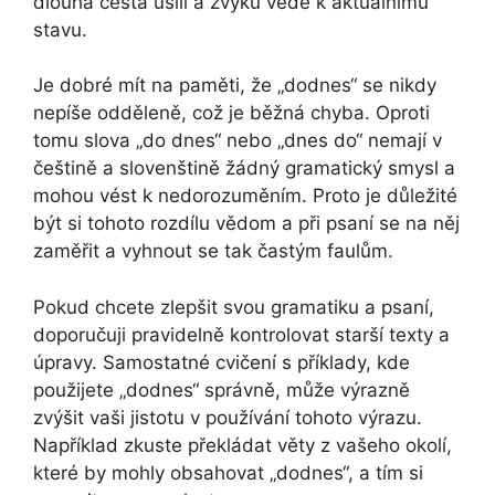
dlouhá cesta úsilí a zvyku vede k aktuálnímu
stavu.
Je dobré mít na paměti, že „dodnes“ se nikdy
nepíše odděleně, což je běžná chyba. Oproti
tomu slova „do dnes“ nebo „dnes do“ nemají v
češtině a slovenštině žádný gramatický smysl a
mohou vést k nedorozuměním. Proto je důležité
být si tohoto rozdílu vědom a při psaní se na něj
zaměřit a vyhnout se tak častým faulům.
Pokud chcete zlepšit svou gramatiku a psaní,
doporučuji pravidelně kontrolovat starší texty a
úpravy. Samostatné cvičení s příklady, kde
použijete „dodnes“ správně, může výrazně
zvýšit vaši jistotu v používání tohoto výrazu.
Například zkuste překládat věty z vašeho okolí,
které by mohly obsahovat „dodnes“, a tím si