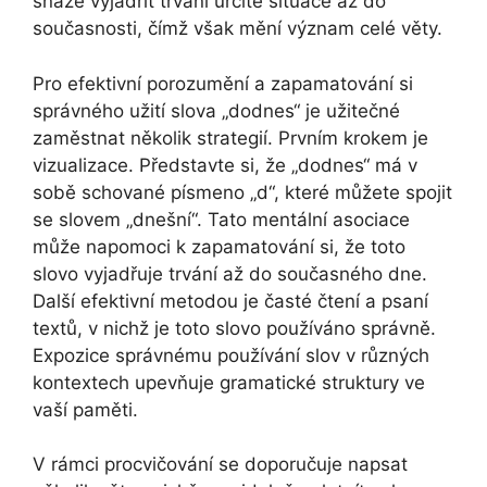
snaze vyjádřit trvání určité situace až do
současnosti, čímž však mění význam celé věty.
Pro efektivní porozumění a zapamatování si
správného užití slova „dodnes“ je užitečné
zaměstnat několik strategií. Prvním krokem je
vizualizace. Představte si, že „dodnes“ má v
sobě schované písmeno „d“, které můžete spojit
se slovem „dnešní“. Tato mentální asociace
může napomoci k zapamatování si, že toto
slovo vyjadřuje trvání až do současného dne.
Další efektivní metodou je časté čtení a psaní
textů, v nichž je toto slovo používáno správně.
Expozice správnému používání slov v různých
kontextech upevňuje gramatické struktury ve
vaší paměti.
V rámci procvičování se doporučuje napsat