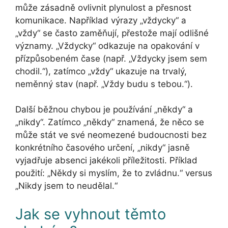
může zásadně ovlivnit plynulost a přesnost
komunikace. Například výrazy „vždycky“ a
„vždy“ se často zaměňují, přestože mají odlišné
významy. „Vždycky“ odkazuje na opakování v
přízpůsobeném čase (např. „Vždycky jsem sem
chodil.“), zatímco „vždy“ ukazuje na trvalý,
neměnný stav (např. „Vždy budu s tebou.“).
Další běžnou chybou je používání „někdy“ a
„nikdy“. Zatímco „někdy“ znamená, že něco se
může stát ve své neomezené budoucnosti bez
konkrétního časového určení, „nikdy“ jasně
vyjadřuje absenci jakékoli příležitosti. Příklad
použití: „Někdy si myslím, že to zvládnu.“ versus
„Nikdy jsem to neudělal.“
Jak se vyhnout těmto