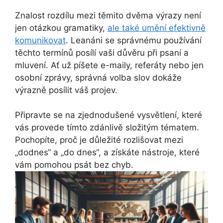
Znalost rozdílu mezi těmito dvěma výrazy není
jen otázkou gramatiky,
ale také umění efektivně
komunikovat
. Leanáni se správnému používání
těchto termínů posílí vaši důvěru při psaní a
mluvení. Ať už píšete e-maily, referáty nebo jen
osobní zprávy, správná volba slov dokáže
výrazně posílit váš projev.
Připravte se na zjednodušené vysvětlení, které
vás provede tímto zdánlivě složitým tématem.
Pochopíte, proč je důležité rozlišovat mezi
„dodnes“ a „do dnes“, a získáte nástroje, které
vám pomohou psát bez chyb.