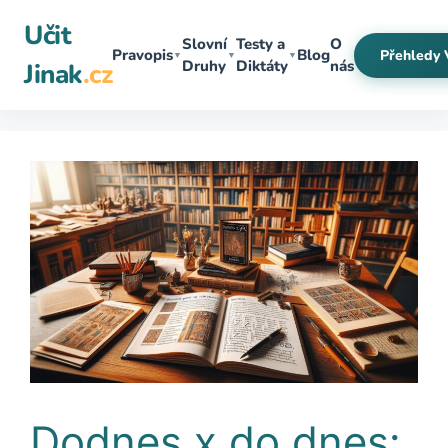
Přeskočit
Učit
na
Slovní
Testy a
O
Pravopis
Blog
Přehledy 
▼
▼
▼
obsah
Druhy
Diktáty
nás
Jinak
.cz
Dodnes x do dnes: