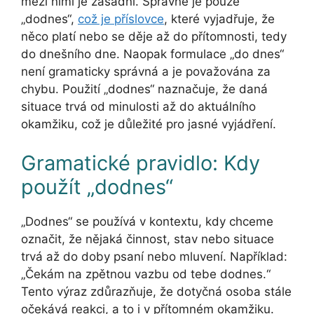
mezi nimi je zásadní. Správně je pouze
„dodnes“,
což je příslovce
, které vyjadřuje, že
něco platí nebo se děje až do přítomnosti, tedy
do dnešního dne. Naopak formulace „do dnes“
není gramaticky správná a je považována za
chybu. Použití „dodnes“ naznačuje, že daná
situace trvá od minulosti až do aktuálního
okamžiku, což je důležité pro jasné vyjádření.
Gramatické pravidlo: Kdy
použít „dodnes“
„Dodnes“ se používá v kontextu, kdy chceme
označit, že nějaká činnost, stav nebo situace
trvá až do doby psaní nebo mluvení. Například:
„Čekám na zpětnou vazbu od tebe dodnes.“
Tento výraz zdůrazňuje, že dotyčná osoba stále
očekává reakci, a to i v přítomném okamžiku.