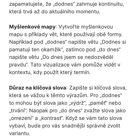
zapamatujete, že „dodnes“ zahrnuje kontinuitu,
která trvá až do aktuálního momentu.
Myšlenkové mapy
: Vytvořte myšlenkovou
mapu s příklady vět, které používají obě formy.
Například pod „dodnes“ napište větu „Dodnes si
pamatuji ten okamžik“, zatímco pod „do dnes“
napište větu „Do dnes jsem se nedozvěděl
pravdu“. Tato vizualizace vám pomůže vidět v
kontextu, kdy použít který termín.
Důraz na klíčová slova
: Zapište si klíčová slova,
která se vážou k těmto výrazům. Pro „dodnes“
to mohou být slova jako „výdrž“, „paměť“ nebo
„trvání“. Naopak pro „do dnes“ zvažte slova jako
„omezení“ a „kontrast“. Když se vám tato slova
vybaví, bude pro vás snadnější správně zvolit
variantu.