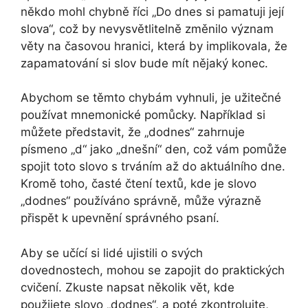
někdo mohl chybně říci „Do dnes si pamatuji její
slova“, což by nevysvětlitelně změnilo význam
věty na časovou hranici, která by implikovala, že
zapamatování si slov bude mít nějaký konec.
Abychom se těmto chybám vyhnuli, je užitečné
používat mnemonické pomůcky. Například si
můžete představit, že „dodnes“ zahrnuje
písmeno „d“ jako „dnešní“ den, což vám pomůže
spojit toto slovo s trváním až do aktuálního dne.
Kromě toho, časté čtení textů, kde je slovo
„dodnes“ používáno správně, může výrazně
přispět k upevnění správného psaní.
Aby se učící si lidé ujistili o svých
dovednostech, mohou se zapojit do praktických
cvičení. Zkuste napsat několik vět, kde
použijete slovo „dodnes“, a poté zkontrolujte,