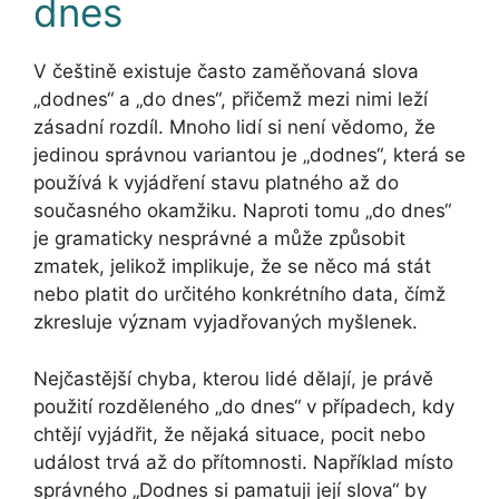
dnes
V češtině existuje často zaměňovaná slova
„dodnes“ a „do dnes“, přičemž mezi nimi leží
zásadní rozdíl. Mnoho lidí si není vědomo, že
jedinou správnou variantou je „dodnes“, která se
používá k vyjádření stavu platného až do
současného okamžiku. Naproti tomu „do dnes“
je gramaticky nesprávné a může způsobit
zmatek, jelikož implikuje, že se něco má stát
nebo platit do určitého konkrétního data, čímž
zkresluje význam vyjadřovaných myšlenek.
Nejčastější chyba, kterou lidé dělají, je právě
použití rozděleného „do dnes“ v případech, kdy
chtějí vyjádřit, že nějaká situace, pocit nebo
událost trvá až do přítomnosti. Například místo
správného „Dodnes si pamatuji její slova“ by