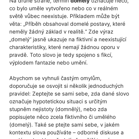
Na druhé straně, termín
domelý
označuje něco,
co bylo uměle vytvořeno nebo co v reálném
světě vůbec neexistuje. Příkladem může být
věta: „Příběh obsahoval domelé postavy, které
neměly žádný základ v realitě.“ Zde výraz
„domelý“ jasně ukazuje na fiktivní a neexistující
charakteristiky, které nemají žádnou oporu v
pravdě. Toto slovo je tedy spojeno s fikcí,
výplodem fantazie nebo umění.
Abychom se vyhnuli častým omylům,
doporučuje se osvojit si několik jednoduchých
pravidel: Zeptejte se sami sebe, zda dané slovo
označuje hypotetickou situaci s určitým
stupněm nejistoty (domnělý), nebo zda
popisujete něco zcela fiktivního či umělého
(domelý). Také se ptejte sami sebe, v jakém
kontextu slova používáte – odborné diskuse a