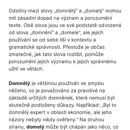
Odstíny mezi slovy „domnělý“ a „domelý“ mohou
mít zásadní dopad na význam a porozumění
texte. Obě slova jsou ve své podstatě odvozená
od slova „domnění“ a „domele“, ale jejich
používání se od sebe liší v kontextu a
gramatické správnosti. Přestože je občas
zmatečné, jak tato slova rozlišit, pomůže
porozumění jejich významu k jejich správnému
užití ve větách.
Domnělý
je většinou používán ve smyslu
něčeho, co je považováno za pravdivé na
základě určitých domněnek, které nemusí být
skutečně podloženy důkazy. Například: „Byl to
domnělý expert v oblasti ekonomie, ale jeho
názory nebyly nikdy ověřeny.“ Na druhou
stranu,
domelý
může být chápán jako něco, co