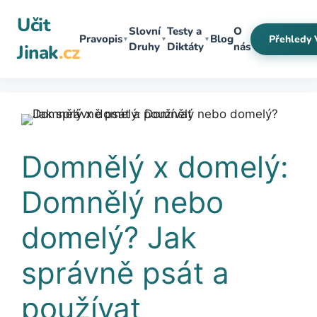
Přeskočit
Učit
na
Slovní
Testy a
O
Pravopis
Blog
Přehledy 
▼
▼
▼
obsah
Druhy
Diktáty
nás
Jinak
.cz
Domnělý x domelý:
Domnělý nebo
domelý? Jak
správně psát a
používat