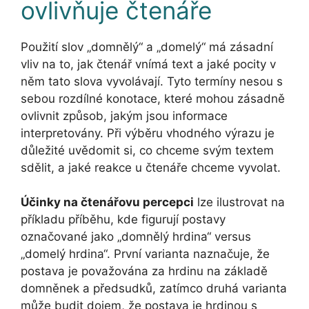
ovlivňuje čtenáře
Použití slov „domnělý“ a „domelý“ má zásadní
vliv na to, jak čtenář vnímá text a jaké pocity v
něm tato slova vyvolávají. Tyto termíny nesou s
sebou rozdílné konotace, které mohou zásadně
ovlivnit způsob, jakým jsou informace
interpretovány. Při výběru vhodného výrazu je
důležité uvědomit si, co chceme svým textem
sdělit, a jaké reakce u čtenáře chceme vyvolat.
Účinky na čtenářovu percepci
lze ilustrovat na
příkladu příběhu, kde figurují postavy
označované jako „domnělý hrdina“ versus
„domelý hrdina“. První varianta naznačuje, že
postava je považována za hrdinu na základě
domněnek a předsudků, zatímco druhá varianta
může budit dojem, že postava je hrdinou s