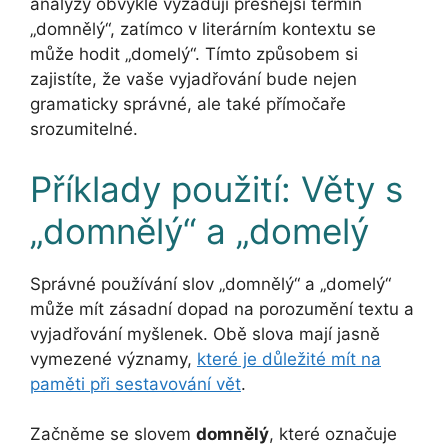
analýzy obvykle vyžadují přesnější termín
„domnělý“, zatímco v literárním kontextu se
může hodit „domelý“. Tímto způsobem si
zajistíte, že vaše vyjadřování bude nejen
gramaticky správné, ale také přímočaře
srozumitelné.
Příklady použití: Věty s
„domnělý“ a „domelý
Správné používání slov „domnělý“ a „domelý“
může mít zásadní dopad na porozumění textu a
vyjadřování myšlenek. Obě slova mají jasně
vymezené významy,
které je důležité mít na
paměti při sestavování vět
.
Začněme se slovem
domnělý
, které označuje