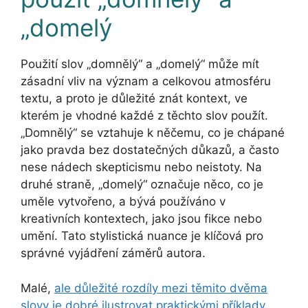
„domelý
Použití slov „domnělý“ a „domelý“ může mít
zásadní vliv na význam a celkovou atmosféru
textu, a proto je důležité znát kontext, ve
kterém je vhodné každé z těchto slov použít.
„Domnělý“ se vztahuje k něčemu, co je chápané
jako pravda bez dostatečných důkazů, a často
nese nádech skepticismu nebo neistoty. Na
druhé straně, „domelý“ označuje něco, co je
uměle vytvořeno, a bývá používáno v
kreativních kontextech, jako jsou fikce nebo
umění. Tato stylistická nuance je klíčová pro
správné vyjádření záměrů autora.
Malé,
ale důležité rozdíly mezi těmito dvěma
slovy je dobré ilustrovat praktickými příklady
.