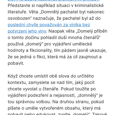
Představte si například situaci v kriminalistické
literatuře. Věta „Domnělý pachatel byl nakonec
osvobozen“ naznačuje, že pachatel byl až do
poslední chvíle považován za viníka bez
potvrzení jeho viny
. Naopak věta „Domelý příběh
o tomto zločinu pohladil duši mnoha čtenářů“
používá „domelý“ pro vyjádření umělecké
hodnoty a fikcionality, tím pádem jasně ukazuje,
že se jedná o fikci, která má za cíl zaujmout a
pobavit.
Když chcete umístit obě slova do určitého
kontextu, zamyslete se nad tím, jaký pocit
chcete vyvolat u čtenáře. Pokud toužíte po
vyjádření podezření a nejasnosti, „domnělý“ je
tou správnou volbou. Na druhou stranu, pokud
píšete o uměle vytvořeném obsahu, který má
pobavit nebo edukovat, zvolte „domelý“. Takové