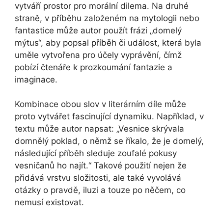
vytváří prostor pro morální dilema. Na druhé
straně, v příběhu založeném na mytologii nebo
fantastice může autor použít frázi „domelý
mýtus“, aby popsal příběh či událost, která byla
uměle vytvořena pro účely vyprávění, čímž
pobízí čtenáře k prozkoumání fantazie a
imaginace.
Kombinace obou slov v literárním díle může
proto vytvářet fascinující dynamiku. Například, v
textu může autor napsat: „Vesnice skrývala
domnělý poklad, o němž se říkalo, že je domelý,
následující příběh sleduje zoufalé pokusy
vesničanů ho najít.“ Takové použití nejen že
přidává vrstvu složitosti, ale také vyvolává
otázky o pravdě, iluzi a touze po něčem, co
nemusí existovat.