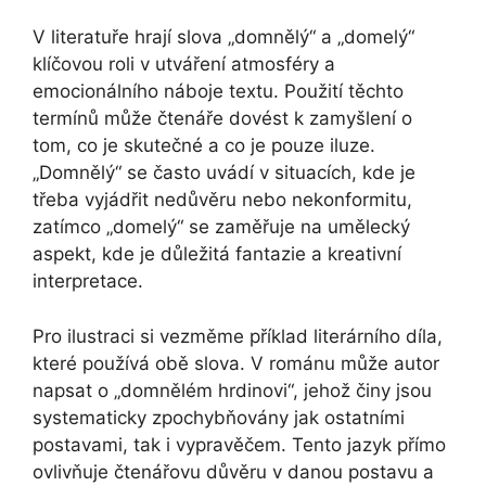
V literatuře hrají slova „domnělý“ a „domelý“
klíčovou roli v utváření atmosféry a
emocionálního náboje textu. Použití těchto
termínů může čtenáře dovést k zamyšlení o
tom, co je skutečné a co je pouze iluze.
„Domnělý“ se často uvádí v situacích, kde je
třeba vyjádřit nedůvěru nebo nekonformitu,
zatímco „domelý“ se zaměřuje na umělecký
aspekt, kde je důležitá fantazie a kreativní
interpretace.
Pro ilustraci si vezměme příklad literárního díla,
které používá obě slova. V románu může autor
napsat o „domnělém hrdinovi“, jehož činy jsou
systematicky zpochybňovány jak ostatními
postavami, tak i vypravěčem. Tento jazyk přímo
ovlivňuje čtenářovu důvěru v danou postavu a