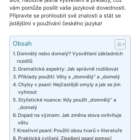
slov, nabídne jasná vysvětlení a příklady, což
vám pomůže posílit vaše jazykové dovednosti.
Připravte se prohloubit své znalosti a stát se
jistějšími v používání českého jazyka!
Obsah
Domnělý nebo domelý? Vysvětlení základních
rozdílů
Gramatické aspekty: Jak správně rozlišovat
Příklady použití: Věty s „domnělý“ a „domelý
Chyby v psaní: Nejčastější omyly a jak se jim
vyhnout
Stylistické nuance: Kdy použít „domnělý“ a
„domelý
Dopad na význam: Jak změna slova ovlivňuje
větu
Kreativní psaní: Použití obou tvarů v literatuře
Praktická cvičení: Zlepšení psaní pomocí