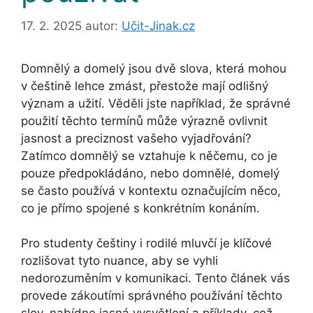
17. 2. 2025
autor:
Učit-Jinak.cz
Domnělý a domelý jsou dvě slova, která mohou
v češtině lehce zmást, přestože mají odlišný
význam a užití. Věděli jste například, že správné
použití těchto termínů může výrazně ovlivnit
jasnost a preciznost vašeho vyjadřování?
Zatímco domnělý se vztahuje k něčemu, co je
pouze předpokládáno, nebo domnělé, domelý
se často používá v kontextu označujícím něco,
co je přímo spojené s konkrétním konáním.
Pro studenty češtiny i rodilé mluvčí je klíčové
rozlišovat tyto nuance, aby se vyhli
nedorozuměním v komunikaci. Tento článek vás
provede zákoutími správného používání těchto