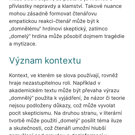
přívlastky nepravdy a klamství. Takové nuance
mohou zásadně formovat čtenářovu
empatickou reakci-čtenář může být k
„domnělému“ hrdinovi skeptický, zatímco
„domelý“ hrdina může pôsobiť dojmem tragédie
a mytizace.
Význam kontextu
Kontext, ve kterém se slova používají, rovněž
hraje nezastupitelnou roli. Například v
akademickém textu může být převaha výrazu
„domnělý“ použita k vyjádření, že názor či teorie
nejsou podloženy důkazy, což může vyvolat
pocit skepticismu. Na druhou stranu, v literární
tvorbě může použití „domelý“ posílit téma iluze
a skutečnosti, což čtenáři umožní hlubší