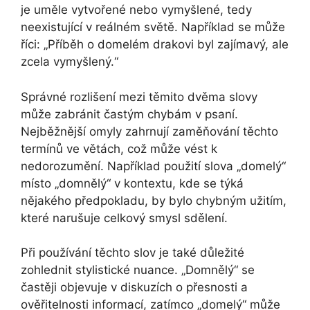
je uměle vytvořené nebo vymyšlené, tedy
neexistující v reálném světě. Například se může
říci: „Příběh o domelém drakovi byl zajímavý, ale
zcela vymyšlený.“
Správné rozlišení mezi těmito dvěma slovy
může zabránit častým chybám v psaní.
Nejběžnější omyly zahrnují zaměňování těchto
termínů ve větách, což může vést k
nedorozumění. Například použití slova „domelý“
místo „domnělý“ v kontextu, kde se týká
nějakého předpokladu, by bylo chybným užitím,
které narušuje celkový smysl sdělení.
Při používání těchto slov je také důležité
zohlednit stylistické nuance. „Domnělý“ se
častěji objevuje v diskuzích o přesnosti a
ověřitelnosti informací, zatímco „domelý“ může