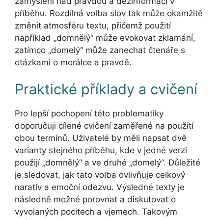
zamyšlení nad pravdou a dezinformací v
příběhu. Rozdílná volba slov tak může okamžitě
změnit atmosféru textu, přičemž použití
například „domnělý“ může evokovat zklamání,
zatímco „domelý“ může zanechat čtenáře s
otázkami o morálce a pravdě.
Praktické příklady a cvičení
Pro lepší pochopení této problematiky
doporučuji cílené cvičení zaměřené na použití
obou termínů. Uživatelé by měli napsat dvě
varianty stejného příběhu, kde v jedné verzi
použijí „domnělý“ a ve druhé „domelý“. Důležité
je sledovat, jak tato volba ovlivňuje celkový
narativ a emoční odezvu. Výsledné texty je
následně možné porovnat a diskutovat o
vyvolaných pocitech a vjemech. Takovým