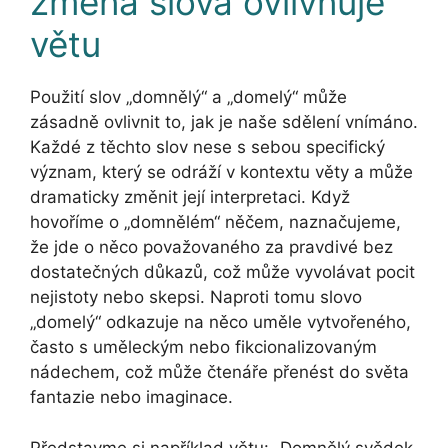
změna slova ovlivňuje
větu
Použití slov „domnělý“ a „domelý“ může
zásadně ovlivnit to, jak je naše sdělení vnímáno.
Každé z těchto slov nese s sebou specifický
význam, který se odráží v kontextu věty a může
dramaticky změnit její interpretaci. Když
hovoříme o „domnělém“ něčem, naznačujeme,
že jde o něco považovaného za pravdivé bez
dostatečných důkazů, což může vyvolávat pocit
nejistoty nebo skepsi. Naproti tomu slovo
„domelý“ odkazuje na něco uměle vytvořeného,
často s uměleckým nebo fikcionalizovaným
nádechem, což může čtenáře přenést do světa
fantazie nebo imaginace.
Představme si například větu: „Domnělý svědek