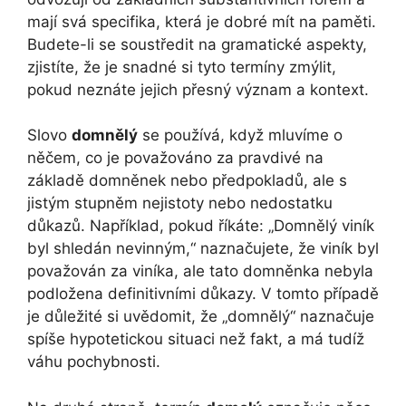
mají svá specifika, která je dobré mít na paměti.
Budete-li se soustředit na gramatické aspekty,
zjistíte, že je snadné si tyto termíny zmýlit,
pokud neznáte jejich přesný význam a kontext.
Slovo
domnělý
se používá, když mluvíme o
něčem, co je považováno za pravdivé na
základě domněnek nebo předpokladů, ale s
jistým stupněm nejistoty nebo nedostatku
důkazů. Například, pokud říkáte: „Domnělý viník
byl shledán nevinným,“ naznačujete, že viník byl
považován za viníka, ale tato domněnka nebyla
podložena definitivními důkazy. V tomto případě
je důležité si uvědomit, že „domnělý“ naznačuje
spíše hypotetickou situaci než fakt, a má tudíž
váhu pochybnosti.