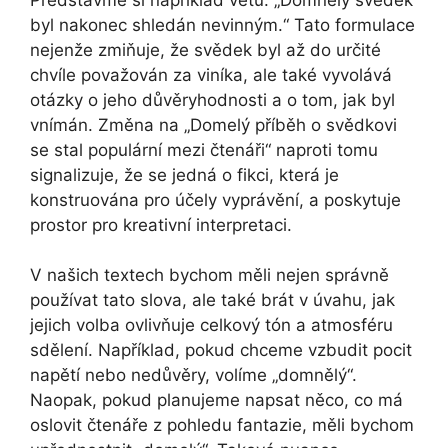
byl nakonec shledán nevinným.“ Tato formulace
nejenže zmiňuje, že svědek byl až do určité
chvíle považován za viníka, ale také vyvolává
otázky o jeho důvěryhodnosti a o tom, jak byl
vnímán. Změna na „Domelý příběh o svědkovi
se stal populární mezi čtenáři“ naproti tomu
signalizuje, že se jedná o fikci, která je
konstruována pro účely vyprávění, a poskytuje
prostor pro kreativní interpretaci.
V našich textech bychom měli nejen správně
používat tato slova, ale také brát v úvahu, jak
jejich volba ovlivňuje celkový tón a atmosféru
sdělení. Například, pokud chceme vzbudit pocit
napětí nebo nedůvěry, volíme „domnělý“.
Naopak, pokud planujeme napsat něco, co má
oslovit čtenáře z pohledu fantazie, měli bychom