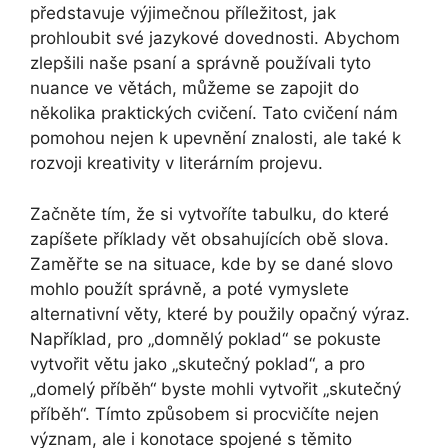
představuje výjimečnou příležitost, jak
prohloubit své jazykové dovednosti. Abychom
zlepšili naše psaní a správně používali tyto
nuance ve větách, můžeme se zapojit do
několika praktických cvičení. Tato cvičení nám
pomohou nejen k upevnění znalosti, ale také k
rozvoji kreativity v literárním projevu.
Začněte tím, že si vytvoříte tabulku, do které
zapíšete příklady vět obsahujících obě slova.
Zaměřte se na situace, kde by se dané slovo
mohlo použít správně, a poté vymyslete
alternativní věty, které by použily opačný výraz.
Například, pro „domnělý poklad“ se pokuste
vytvořit větu jako „skutečný poklad“, a pro
„domelý příběh“ byste mohli vytvořit „skutečný
příběh“. Tímto způsobem si procvičíte nejen
význam, ale i konotace spojené s těmito