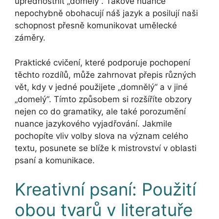
upřednostnit „domelý“. Takové nuance
nepochybně obohacují náš jazyk a posilují naši
schopnost přesně komunikovat umělecké
záměry.
Praktické cvičení, které podporuje pochopení
těchto rozdílů, může zahrnovat přepis různých
vět, kdy v jedné použijete „domnělý“ a v jiné
„domelý“. Tímto způsobem si rozšíříte obzory
nejen co do gramatiky, ale také porozumění
nuance jazykového vyjadřování. Jakmile
pochopíte vliv volby slova na význam celého
textu, posunete se blíže k mistrovství v oblasti
psaní a komunikace.
Kreativní psaní: Použití
obou tvarů v literatuře