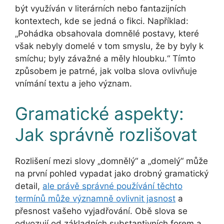
být využíván v literárních nebo fantazijních
kontextech, kde se jedná o fikci. Například:
„Pohádka obsahovala domnělé postavy, které
však nebyly domelé v tom smyslu, že by byly k
smíchu; byly závažné a měly hloubku.“ Tímto
způsobem je patrné, jak volba slova ovlivňuje
vnímání textu a jeho význam.
Gramatické aspekty:
Jak správně rozlišovat
Rozlišení mezi slovy „domnělý“ a „domelý“ může
na první pohled vypadat jako drobný gramatický
detail,
ale právě správné používání těchto
termínů může významně ovlivnit jasnost
a
přesnost vašeho vyjadřování. Obě slova se
odvozují od základních substantivních forem a