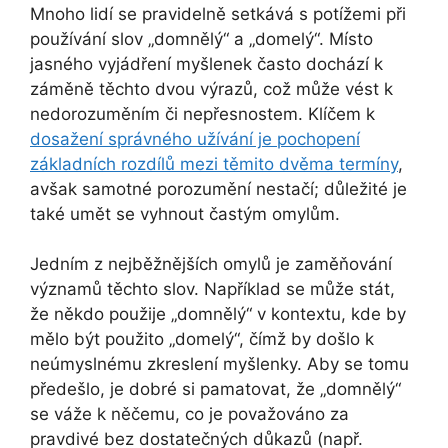
Mnoho lidí se pravidelně setkává s potížemi při
používání slov „domnělý“ a „domelý“. Místo
jasného vyjádření myšlenek často dochází k
záměně těchto dvou výrazů, což může vést k
nedorozuměním či nepřesnostem. Klíčem k
dosažení správného užívání je pochopení
základních rozdílů mezi těmito dvěma termíny
,
avšak samotné porozumění nestačí; důležité je
také umět se vyhnout častým omylům.
Jedním z nejběžnějších omylů je zaměňování
významů těchto slov. Například se může stát,
že někdo použije „domnělý“ v kontextu, kde by
mělo být použito „domelý“, čímž by došlo k
neúmyslnému zkreslení myšlenky. Aby se tomu
předešlo, je dobré si pamatovat, že „domnělý“
se váže k něčemu, co je považováno za
pravdivé bez dostatečných důkazů (např.