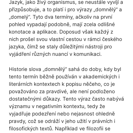
Jazyk, jako živý organismus, se neustále vyvíjí a
přizpůsobuje, a to platí i pro výrazy „domnělý“ a
„domelý“. Tyto dva termíny, ačkoliv na první
pohled vypadají podobně, mají zcela odlišné
konotace a aplikace. Doposud však každý z
nich prošel svou vlastní cestou v rámci českého
jazyka, čímž se staly důležitými nástroji pro
vyjádření různých nuancí v komunikaci.
Historie slova „domnělý“ sahá do doby, kdy byl
tento termín běžně používán v akademických i
literárních kontextech k popisu něčeho, co je
považováno za pravdivé, ale není podloženo
dostatečnými důkazy. Tento výraz často nabývá
významu v negativním kontextu, tedy že
vyjadřuje podezření nebo nejasnost ohledně
pravdy, což se odráží v jeho užití v právních i
filosofických textů. Například ve filozofii se