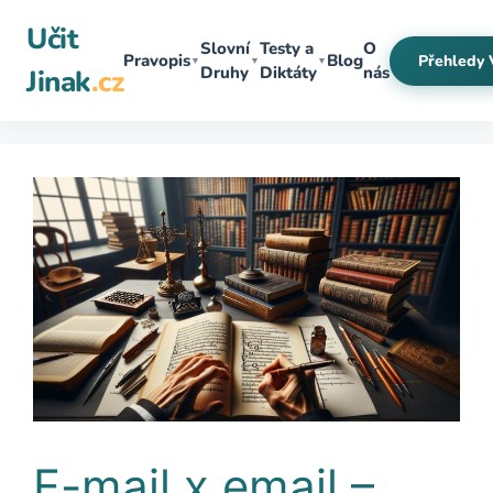
Přeskočit
Učit
na
Slovní
Testy a
O
Pravopis
Blog
Přehledy 
▼
▼
▼
obsah
Druhy
Diktáty
nás
Jinak
.cz
E-mail x email –