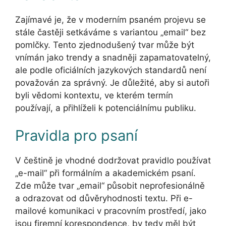
Zajímavé je, že v moderním psaném projevu se
stále častěji setkáváme s variantou „email“ bez
pomlčky. Tento zjednodušený tvar může být
vnímán jako trendy a snadněji zapamatovatelný,
ale podle oficiálních jazykových standardů není
považován za správný. Je důležité, aby si autoři
byli vědomi kontextu, ve kterém termín
používají, a přihlíželi k potenciálnímu publiku.
Pravidla pro psaní
V češtině je vhodné dodržovat pravidlo používat
„e-mail“ při formálním a akademickém psaní.
Zde může tvar „email“ působit neprofesionálně
a odrazovat od důvěryhodnosti textu. Při e-
mailové komunikaci v pracovním prostředí, jako
jsou firemní korespondence, by tedy měl být