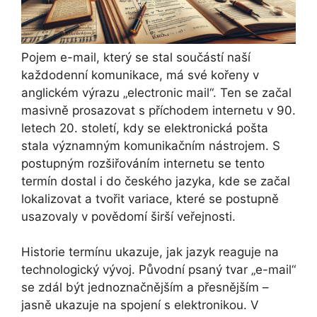
Pojem e-mail, který se stal součástí naší
každodenní komunikace, má své kořeny v
anglickém výrazu „electronic mail“. Ten se začal
masivně prosazovat s příchodem internetu v 90.
letech 20. století, kdy se elektronická pošta
stala významným komunikačním nástrojem. S
postupným rozšiřováním internetu se tento
termín dostal i do českého jazyka, kde se začal
lokalizovat a tvořit variace, které se postupně
usazovaly v povědomí širší veřejnosti.
Historie termínu ukazuje, jak jazyk reaguje na
technologický vývoj. Původní psaný tvar „e-mail“
se zdál být jednoznačnějším a přesnějším –
jasně ukazuje na spojení s elektronikou. V