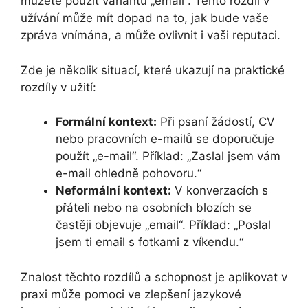
můžete použít variantu „email“. Tento rozdíl v
užívání může mít dopad na to, jak bude vaše
zpráva vnímána, a může ovlivnit i vaši reputaci.
Zde je několik situací, které ukazují na praktické
rozdíly v užití:
Formální kontext:
Při psaní žádostí, CV
nebo pracovních e-mailů se doporučuje
použít „e-mail“. Příklad: „Zaslal jsem vám
e-mail ohledně pohovoru.“
Neformální kontext:
V konverzacích s
přáteli nebo na osobních blozích se
častěji objevuje „email“. Příklad: „Poslal
jsem ti email s fotkami z víkendu.“
Znalost těchto rozdílů a schopnost je aplikovat v
praxi může pomoci ve zlepšení jazykové