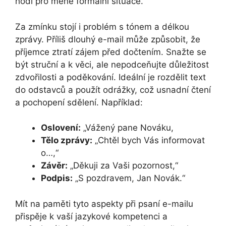
hodí pro méně formální situace.
Za zmínku stojí i problém s tónem a délkou
zprávy. Příliš dlouhý e-mail může způsobit, že
příjemce ztratí zájem před dočtením. Snažte se
být struční a k věci, ale nepodceňujte důležitost
zdvořilosti a poděkování. Ideální je rozdělit text
do odstavců a použít odrážky, což usnadní čtení
a pochopení sdělení. Například:
Oslovení:
„Vážený pane Nováku,
Tělo zprávy:
„Chtěl bych Vás informovat
o…,“
Závěr:
„Děkuji za Vaši pozornost,“
Podpis:
„S pozdravem, Jan Novák.“
Mít na paměti tyto aspekty při psaní e-mailu
přispěje k vaší jazykové kompetenci a