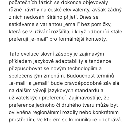
počátečních fázích se dokonce objevovaly
různé návrhy na české ekvivalenty, avšak žádný
z nich nedosáhl širšího přijetí. Dnes se
setkáváme s variantou „email“ bez pomlčky,
která se v užívání rozšířila, i když odborníci stále
preferují „e-mail“ pro formálnější kontexty.
Tato evoluce slovní zásoby je zajímavým
příkladem jazykové adaptability a tendence
přizpůsobovat se novým technologiím a
společenským změnám. Budoucnost termínů
„e-mail“ a „email“ bude pravděpodobně závislá
na dalším vývoji jazykových standardů a
uživatelských preferencí. Zajímavostí je, že
preference jednoho či druhého tvaru může být
ovlivněna regionálními rozdíly nebo konkrétním
prostředím, ve kterém se komunikace odehrává.