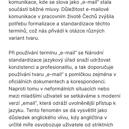
komunikace, kde se slova jako „e-mail“ stala
součástí běžné mluvy. Důležitost e-mailové
komunikace v pracovním životě Čechů zvýšila
potřebu formalizace a standardizace těchto
termínů, což nás přivádí k otázce různých
variant tvaru.
Při používání termínu „e-mail“ se Národní
standardizace jazykový úřad snaží udržovat
konzistenci a profesionalitu, a tak doporučuje
používání tvaru „e-mail“ s pomlčkou zejména v
oficiálních dokumentech a korespondenci.
Naproti tomu v neformálních situacích nebo
mezi mladšími uživateli se setkáváme s moderní
verzí „email“, která odráží uvolněnější přístup k
jazyku. Tento fenomén se dá vysvětlit jako
důsledek anglického vlivu, kdy angličtina v
určité míře osvobozuje uživatele od striktních