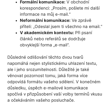
Formální komunikace:
V obchodní
korespondenci: „Prosím, pošlete mi další
informace na můj e-mail.“
Neformální komunikace:
Ve zprávě
příteli: „Odeslal jsem ti všechno na email.“
V akademickém kontextu:
Při psaní
článků nebo referátů se dodržuje
obvyklejší forma „e-mail“.
Důsledné odlišování těchto dvou tvarů
napomáhá nejen stylistickému uhlazení textu,
ale i jeho srozumitelnosti. Důležité je také
věnovat pozornost tomu, jaká forma více
odpovídá formátu vašeho sdělení. V konečném
důsledku, úspěch e-mailové komunikace
spočívá v přizpůsobení vaší volby termínů vkusu
a očekáváním vašeho posluchače.