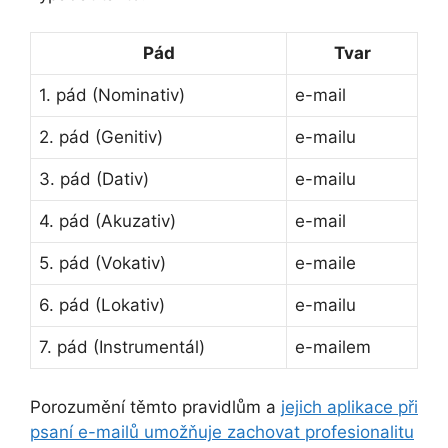
Pád
Tvar
1. pád (Nominativ)
e-mail
2. pád (Genitiv)
e-mailu
3. pád (Dativ)
e-mailu
4. pád (Akuzativ)
e-mail
5. pád (Vokativ)
e-maile
6. pád (Lokativ)
e-mailu
7. pád (Instrumentál)
e-mailem
Porozumění těmto pravidlům a
jejich aplikace při
psaní e-mailů umožňuje zachovat profesionalitu