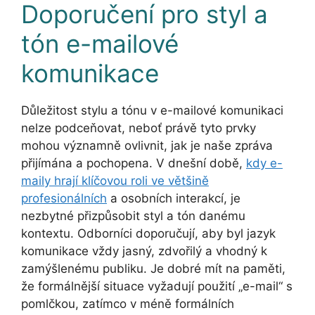
Doporučení pro styl a
tón e-mailové
komunikace
Důležitost stylu a tónu v e-mailové komunikaci
nelze podceňovat, neboť právě tyto prvky
mohou významně ovlivnit, jak je naše zpráva
přijímána a pochopena. V dnešní době,
kdy e-
maily hrají klíčovou roli ve většině
profesionálních
a osobních interakcí, je
nezbytné přizpůsobit styl a tón danému
kontextu. Odborníci doporučují, aby byl jazyk
komunikace vždy jasný, zdvořilý a vhodný k
zamýšlenému publiku. Je dobré mít na paměti,
že formálnější situace vyžadují použití „e-mail“ s
pomlčkou, zatímco v méně formálních