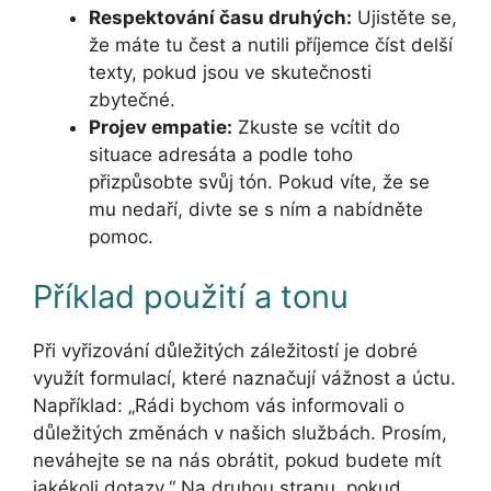
Respektování času druhých:
Ujistěte se,
že máte tu čest a nutili příjemce číst delší
texty, pokud jsou ve skutečnosti
zbytečné.
Projev empatie:
Zkuste se vcítit do
situace adresáta a podle toho
přizpůsobte svůj tón. Pokud víte, že se
mu nedaří, divte se s ním a nabídněte
pomoc.
Příklad použití a tonu
Při vyřizování důležitých záležitostí je dobré
využít formulací, které naznačují vážnost a úctu.
Například: „Rádi bychom vás informovali o
důležitých změnách v našich službách. Prosím,
neváhejte se na nás obrátit, pokud budete mít
jakékoli dotazy.“ Na druhou stranu, pokud