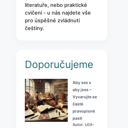
literatuře, nebo praktické
cvičení - u nás najdete vše
pro úspěšné zvládnutí
češtiny.
Doporučujeme
Aby ses x
aby jses –
Vyvarujte se
časté
pravopisné
pasti
Autor: Učit-