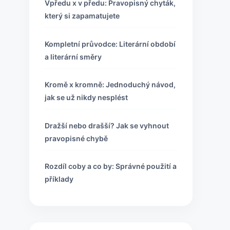
Vpředu x v předu: Pravopisný chyták,
který si zapamatujete
Kompletní průvodce: Literární období
a literární směry
Kromě x kromně: Jednoduchý návod,
jak se už nikdy nesplést
Dražší nebo drašší? Jak se vyhnout
pravopisné chybě
Rozdíl coby a co by: Správné použití a
příklady