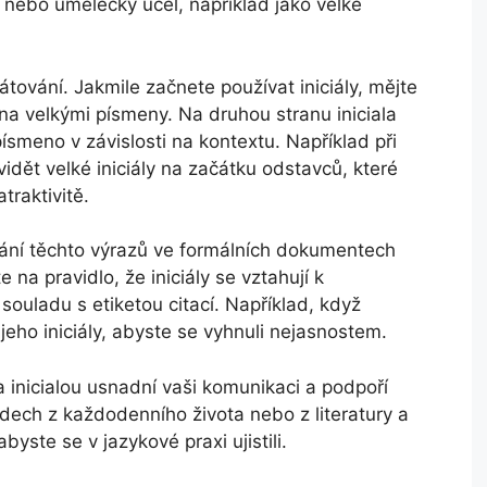
 nebo umělecký účel, například jako velké
átování. Jakmile začnete používat iniciály, mějte
na velkými písmeny. Na druhou stranu iniciala
smeno v závislosti na kontextu. Například při
idět velké iniciály na začátku odstavců, které
traktivitě.
vání těchto výrazů ve formálních dokumentech
a pravidlo, že iniciály se vztahují k
souladu s etiketou citací. Například, když
jeho iniciály, abyste se vyhnuli nejasnostem.
 a inicialou usnadní vaši komunikaci a podpoří
adech z každodenního života nebo z literatury a
byste se v jazykové praxi ujistili.