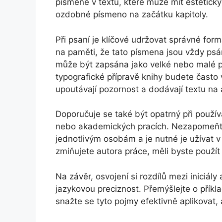
písmene v textu, které může mít estetický
ozdobné písmeno na začátku kapitoly.
Při psaní je klíčové udržovat správné form
na paměti, že tato písmena jsou vždy psá
může být zapsána jako velké nebo malé pí
typografické přípravě knihy budete často v
upoutávají pozornost a dodávají textu na a
Doporučuje se také být opatrný při použí
nebo akademických pracích. Nezapomeňte n
jednotlivým osobám a je nutné je užívat v 
zmiňujete autora práce, měli byste použít 
Na závěr, osvojení si rozdílů mezi iniciály
jazykovou preciznost. Přemýšlejte o příkl
snažte se tyto pojmy efektivně aplikovat, a