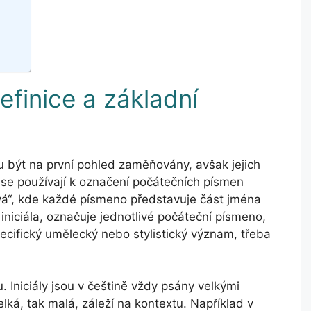
 Definice a základní
hou být na první pohled zaměňovány, avšak jejich
y se používají k označení počátečních písmen
ová“, kde každé písmeno představuje část jména
 iniciála, označuje jednotlivé počáteční písmeno,
ecifický umělecký nebo stylistický význam, třeba
. Iniciály jsou v češtině vždy psány velkými
lká, tak malá, záleží na kontextu. Například v