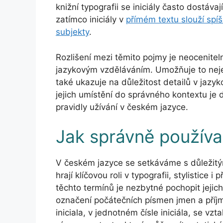
knižní typografii se iniciály často dostáva
zatímco iniciály v
přímém textu slouží spíš
subjekty
.
Rozlišení mezi těmito pojmy je neocenit
jazykovým vzděláváním. Umožňuje to nejen
také ukazuje na důležitost detailů v jazyk
jejich umístění do správného kontextu je 
pravidly užívání v českém jazyce.
Jak správně používat 
V českém jazyce se setkáváme s důležitými 
hrají klíčovou roli v typografii, stylistice i
těchto termínů je nezbytné pochopit jejich 
označení počátečních písmen jmen a příjme
iniciala, v jednotném čísle iniciála, se v