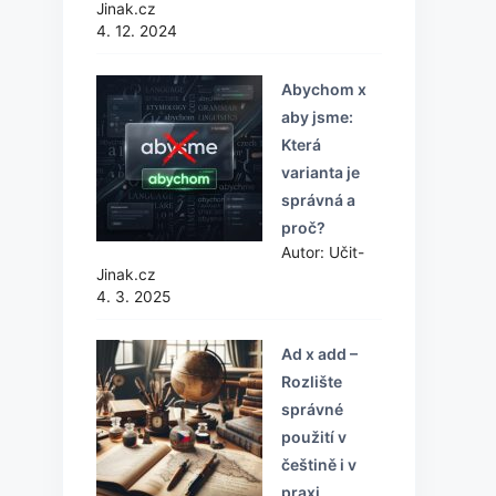
Jinak.cz
4. 12. 2024
Abychom x
aby jsme:
Která
varianta je
správná a
proč?
Autor: Učit-
Jinak.cz
4. 3. 2025
Ad x add –
Rozlište
správné
použití v
češtině i v
praxi