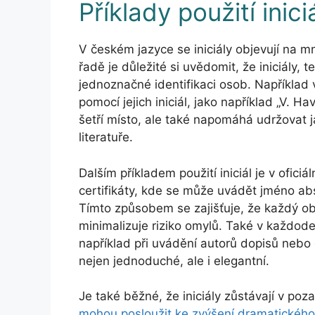
Příklady použití inici
V českém jazyce se iniciály objevují na mn
řadě je důležité si uvědomit, že iniciály, 
jednoznačné identifikaci osob. Například
pomocí jejich iniciál, jako například „V. 
šetří místo, ale také napomáhá udržovat 
literatuře.
Dalším příkladem použití iniciál je v ofic
certifikáty, kde se může uvádět jméno abso
Tímto způsobem se zajišťuje, že každý ob
minimalizuje riziko omylů. Také v každode
například při uvádění autorů dopisů nebo 
nejen jednoduché, ale i elegantní.
Je také běžné, že iniciály zůstávají v poza
mohou posloužit ke zvýšení dramatického