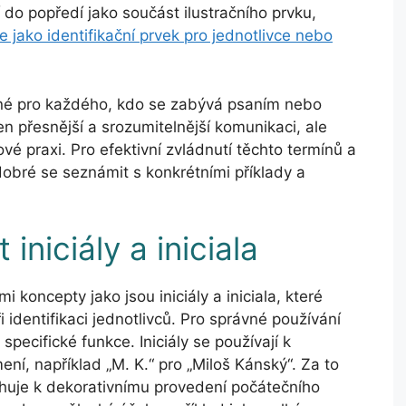
jí do popředí jako součást ilustračního prvku,
e jako identifikační prvek pro jednotlivce nebo
elné pro každého, kdo se zabývá psaním nebo
 přesnější a srozumitelnější komunikaci, ale
ové praxi. Pro efektivní zvládnutí těchto termínů a
dobré se seznámit s konkrétními příklady a
iniciály a iniciala
koncepty jako jsou iniciály a iniciala, které
 při identifikaci jednotlivců. Pro správné používání
specifické funkce. Iniciály se používají k
ní, například „M. K.“ pro „Miloš Kánský“. Za to
ztahuje k dekorativnímu provedení počátečního