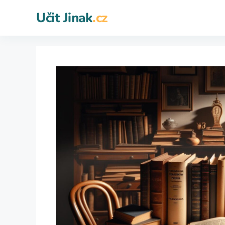
Přeskočit
Učit Jinak
.cz
na
obsah