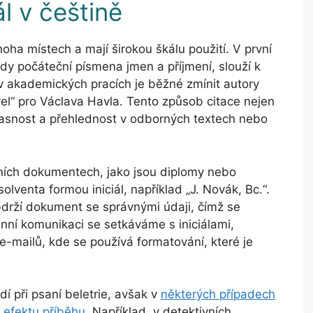
ál v češtině
oha místech a mají širokou škálu použití. V první
tedy počáteční písmena jmen a příjmení, slouží k
 v akademických pracích je běžné zmínit autory
Havel“ pro Václava Havla. Tento způsob citace nejen
jasnost a přehlednost v odborných textech nebo
iálních dokumentech, jako jsou diplomy nebo
lventa formou iniciál, například „J. Novák, Bc.“.
drží dokument se správnými údaji, čímž se
nní komunikaci se setkáváme s iniciálami,
e-mailů, kde se používá formatování, které je
dí při psaní beletrie, avšak v
některých případech
 efektu příběhu
. Například, v detektivních