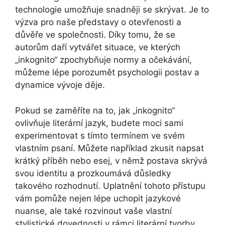
technologie umožňuje snadněji se skrývat. Je to
výzva pro naše představy o otevřenosti a
důvěře ve společnosti. Díky tomu, že se
autorům daří vytvářet situace, ve kterých
„inkognito“ zpochybňuje normy a očekávání,
můžeme lépe porozumět psychologii postav a
dynamice vývoje děje.
Pokud se zaměříte na to, jak „inkognito“
ovlivňuje literární jazyk, budete moci sami
experimentovat s tímto termínem ve svém
vlastním psaní. Můžete například zkusit napsat
krátký příběh nebo esej, v němž postava skrývá
svou identitu a prozkoumává důsledky
takového rozhodnutí. Uplatnění tohoto přístupu
vám pomůže nejen lépe uchopit jazykové
nuanse, ale také rozvinout vaše vlastní
stylistické dovednosti v rámci literární tvorby.