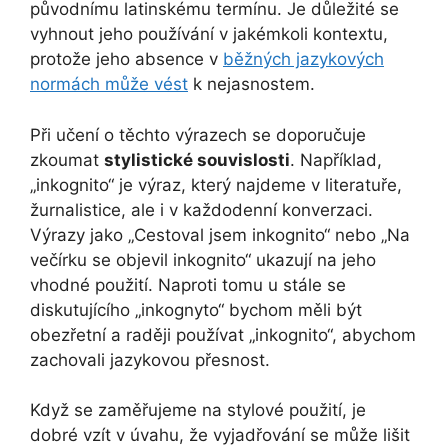
původnímu latinskému termínu. Je důležité se
vyhnout jeho používání v jakémkoli kontextu,
protože jeho absence v
běžných jazykových
normách může vést
k nejasnostem.
Při učení o těchto výrazech se doporučuje
zkoumat
stylistické souvislosti
. Například,
„inkognito“ je výraz, který najdeme v literatuře,
žurnalistice, ale i v každodenní konverzaci.
Výrazy jako „Cestoval jsem inkognito“ nebo „Na
večírku se objevil inkognito“ ukazují na jeho
vhodné použití. Naproti tomu u stále se
diskutujícího „inkognyto“ bychom měli být
obezřetní a raději používat „inkognito“, abychom
zachovali jazykovou přesnost.
Když se zaměřujeme na stylové použití, je
dobré vzít v úvahu, že vyjadřování se může lišit