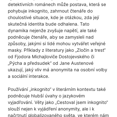
detektivních románech může postava, která se
pohybuje inkognito, zahrnout čtenáře do
choulostivé situace, kde je otázkou, zda její
skutečná identita bude odhalena. Tato
dynamika nejenže zvyšuje napětí, ale také
podněcuje čtenáře, aby se zamysleli nad
způsoby, jakými si lidé mohou vytvářet veřejné
masky. Příklady z literatury jako „Zločin a trest“
od Fjodora Michajloviče Dostojevského či
„Pýcha a předsudek“ od Jane Austenové
ukazují, jaký vliv má anonymita na osobní volby
a sociální interakce.
Používání „inkognito“ v literárním kontextu také
podněcuje hlubší úvahy o jazykovém
vyjadřování. Věty jako „Cestoval jsem inkognito“
slouží nejen k vyjádření anonymity, ale i k
načrtnutí globalizovaného světa, ve kterém nám