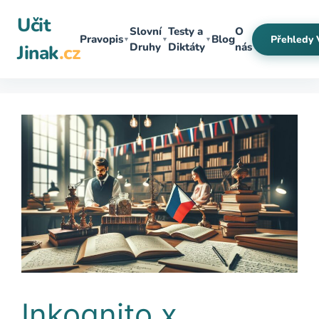
Přeskočit
Učit
na
Slovní
Testy a
O
Pravopis
Blog
Přehledy 
▼
▼
▼
obsah
Druhy
Diktáty
nás
Jinak
.cz
Inkognito x