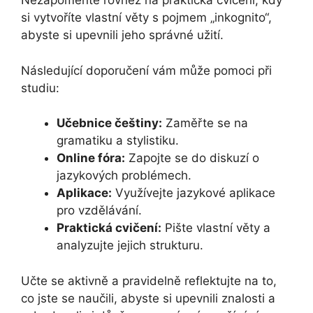
Nezapomeňte rovněž na praktická cvičení, kdy
si vytvoříte vlastní věty s pojmem „inkognito“,
abyste si upevnili jeho správné užití.
Následující doporučení vám může pomoci při
studiu:
Učebnice češtiny:
Zaměřte se na
gramatiku a stylistiku.
Online fóra:
Zapojte se do diskuzí o
jazykových problémech.
Aplikace:
Využívejte jazykové aplikace
pro vzdělávání.
Praktická cvičení:
Pište vlastní věty a
analyzujte jejich strukturu.
Učte se aktivně a pravidelně reflektujte na to,
co jste se naučili, abyste si upevnili znalosti a