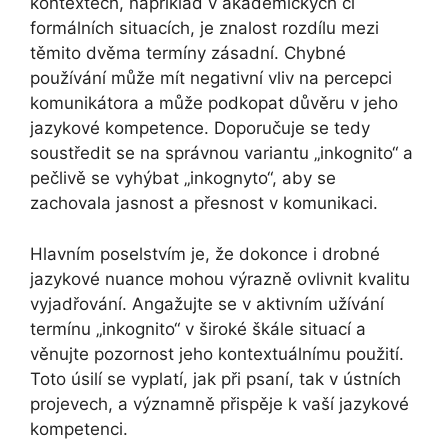
kontextech, například v akademických či
formálních situacích, je znalost rozdílu mezi
těmito dvěma termíny zásadní. Chybné
používání může mít negativní vliv na percepci
komunikátora a může podkopat důvěru v jeho
jazykové kompetence. Doporučuje se tedy
soustředit se na správnou variantu „inkognito“ a
pečlivě se vyhýbat „inkognyto“, aby se
zachovala jasnost a přesnost v komunikaci.
Hlavním poselstvím je, že dokonce i drobné
jazykové nuance mohou výrazně ovlivnit kvalitu
vyjadřování. Angažujte se v aktivním užívání
termínu „inkognito“ v široké škále situací a
věnujte pozornost jeho kontextuálnímu použití.
Toto úsilí se vyplatí, jak při psaní, tak v ústních
projevech, a významně přispěje k vaší jazykové
kompetenci.