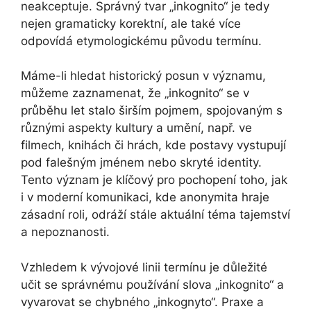
neakceptuje. Správný tvar „inkognito“ je tedy
nejen gramaticky korektní, ale také více
odpovídá etymologickému původu termínu.
Máme-li hledat historický posun v významu,
můžeme zaznamenat, že „inkognito“ se v
průběhu let stalo širším pojmem, spojovaným s
různými aspekty kultury a umění, např. ve
filmech, knihách či hrách, kde postavy vystupují
pod falešným jménem nebo skryté identity.
Tento význam je klíčový pro pochopení toho, jak
i v moderní komunikaci, kde anonymita hraje
zásadní roli, odráží stále aktuální téma tajemství
a nepoznanosti.
Vzhledem k vývojové linii termínu je důležité
učit se správnému používání slova „inkognito“ a
vyvarovat se chybného „inkognyto“. Praxe a