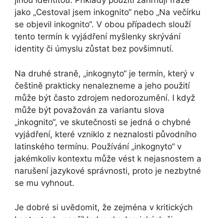
jinou identitou. Příklady použití zahrnují fráze
jako „Cestoval jsem inkognito“ nebo „Na večírku
se objevil inkognito“. V obou případech slouží
tento termín k vyjádření myšlenky skrývání
identity či úmyslu zůstat bez povšimnutí.
Na druhé straně, „inkognyto“ je termín, který v
češtině prakticky nenalezneme a jeho použití
může být často zdrojem nedorozumění. I když
může být považován za variantu slova
„inkognito“, ve skutečnosti se jedná o chybné
vyjádření, které vzniklo z neznalosti původního
latinského termínu. Používání „inkognyto“ v
jakémkoliv kontextu může vést k nejasnostem a
narušení jazykové správnosti, proto je nezbytné
se mu vyhnout.
Je dobré si uvědomit, že zejména v kritických