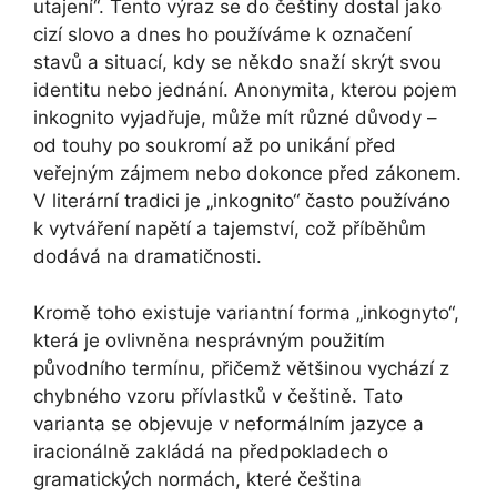
utajení“. Tento výraz se do češtiny dostal jako
cizí slovo a dnes ho používáme k označení
stavů a situací, kdy se někdo snaží skrýt svou
identitu nebo jednání. Anonymita, kterou pojem
inkognito vyjadřuje, může mít různé důvody –
od touhy po soukromí až po unikání před
veřejným zájmem nebo dokonce před zákonem.
V literární tradici je „inkognito“ často používáno
k vytváření napětí a tajemství, což příběhům
dodává na dramatičnosti.
Kromě toho existuje variantní forma „inkognyto“,
která je ovlivněna nesprávným použitím
původního termínu, přičemž většinou vychází z
chybného vzoru přívlastků v češtině. Tato
varianta se objevuje v neformálním jazyce a
iracionálně zakládá na předpokladech o
gramatických normách, které čeština