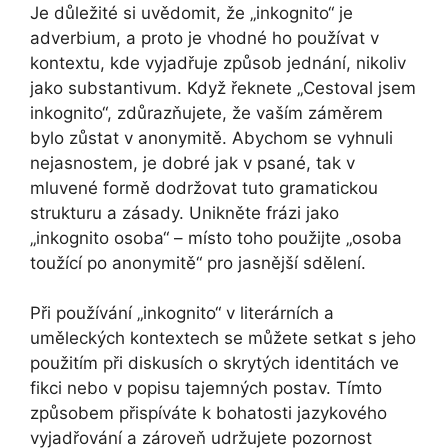
Je důležité si uvědomit, že „inkognito“ je
adverbium, a proto je vhodné ho používat v
kontextu, kde vyjadřuje způsob jednání, nikoliv
jako substantivum. Když řeknete „Cestoval jsem
inkognito“, zdůrazňujete, že vaším záměrem
bylo zůstat v anonymitě. Abychom se vyhnuli
nejasnostem, je dobré jak v psané, tak v
mluvené formě dodržovat tuto gramatickou
strukturu a zásady. Unikněte frázi jako
„inkognito osoba“ – místo toho použijte „osoba
toužící po anonymitě“ pro jasnější sdělení.
Při používání „inkognito“ v literárních a
uměleckých kontextech se můžete setkat s jeho
použitím při diskusích o skrytých identitách ve
fikci nebo v popisu tajemných postav. Tímto
způsobem přispíváte k bohatosti jazykového
vyjadřování a zároveň udržujete pozornost