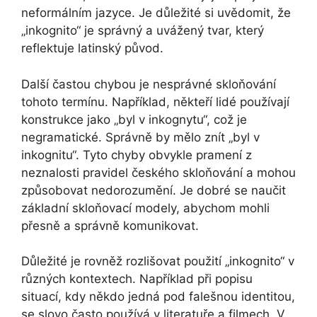
neformálním jazyce. Je důležité si uvědomit, že
„inkognito“ je správný a uvážený tvar, který
reflektuje latinský původ.
Další častou chybou je nesprávné skloňování
tohoto termínu. Například, někteří lidé používají
konstrukce jako „byl v inkognytu“, což je
negramatické. Správně by mělo znít „byl v
inkognitu“. Tyto chyby obvykle pramení z
neznalosti pravidel českého skloňování a mohou
způsobovat nedorozumění. Je dobré se naučit
základní skloňovací modely, abychom mohli
přesně a správně komunikovat.
Důležité je rovněž rozlišovat použití „inkognito“ v
různých kontextech. Například při popisu
situací, kdy někdo jedná pod falešnou identitou,
se slovo často používá v literatuře a filmech. V