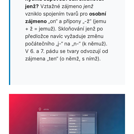
jenž?
Vztažné zájmeno
jenž
vzniklo spojením tvarů pro
osobní
zájmeno
„on“ a přípony „-ž“ (jemu
+ ž = jemuž). Skloňování jenž po
předložce navíc vyžaduje změnu
počátečního „j-“ na „n-“ (k němuž).
V 6. a 7. pádu se tvary odvozují od
zájmena „ten“ (o němž, s nímž).