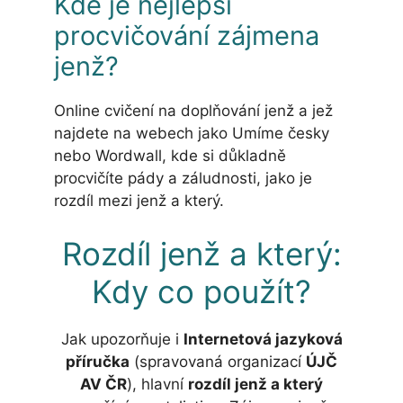
Kde je nejlepší
procvičování zájmena
jenž?
Online cvičení na doplňování jenž a jež
najdete na webech jako Umíme česky
nebo Wordwall, kde si důkladně
procvičíte pády a záludnosti, jako je
rozdíl mezi jenž a který.
Rozdíl jenž a který:
Kdy co použít?
Jak upozorňuje i
Internetová jazyková
příručka
(spravovaná organizací
ÚJČ
AV ČR
), hlavní
rozdíl jenž a který