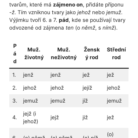
tvarům, které má
zájmeno on
, přidáte příponu
-ž
. Tím vzniknou tvary jako
jehož
nebo
jemuž
.
Výjimku tvoří 6. a 7.
pád
, kde se používají tvary
odvozené od zájmena
ten
(o
němž
, s
nímž
).
P
Muž.
Muž.
Žensk
Střední
á
životný
neživotný
ý rod
rod
d
1.
jenž
jenž
jež
jež
2.
jehož
jehož
jejíž
jehož
3.
jemuž
jemuž
jíž
jemuž
jejž (i
4.
jejž
již
jež
jehož)
(o)