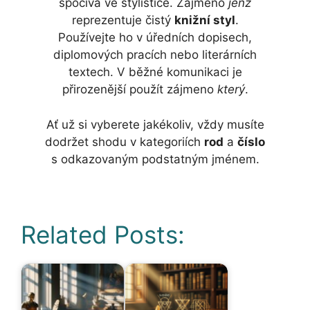
spočívá ve stylistice. Zájmeno
jenž
reprezentuje čistý
knižní styl
.
Používejte ho v úředních dopisech,
diplomových pracích nebo literárních
textech. V běžné komunikaci je
přirozenější použít zájmeno
který
.
Ať už si vyberete jakékoliv, vždy musíte
dodržet shodu v kategoriích
rod
a
číslo
s odkazovaným podstatným jménem.
Related Posts: