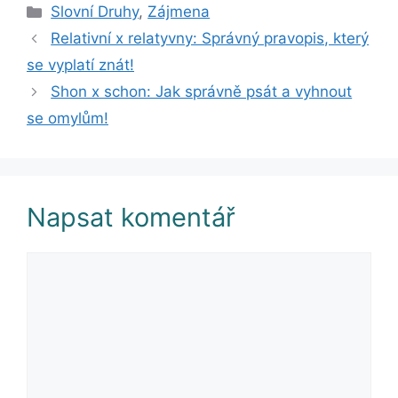
Rubriky
Slovní Druhy
,
Zájmena
Relativní x relatyvny: Správný pravopis, který
se vyplatí znát!
Shon x schon: Jak správně psát a vyhnout
se omylům!
Napsat komentář
Komentář