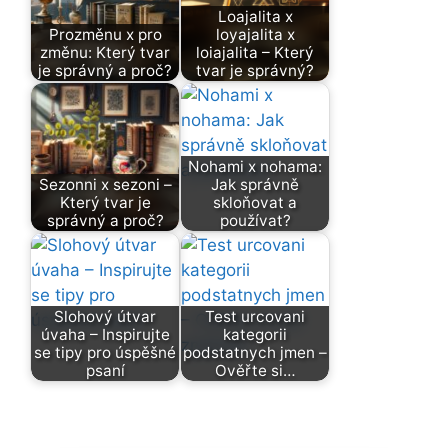
Loajalita x
Prozměnu x pro
loyajalita x
změnu: Který tvar
loiajalita – Který
je správný a proč?
tvar je správný?
Nohami x nohama:
Sezonni x sezoni –
Jak správně
Který tvar je
skloňovat a
správný a proč?
používat?
Slohový útvar
Test urcovani
úvaha – Inspirujte
kategorii
se tipy pro úspěšné
podstatnych jmen –
psaní
Ověřte si…