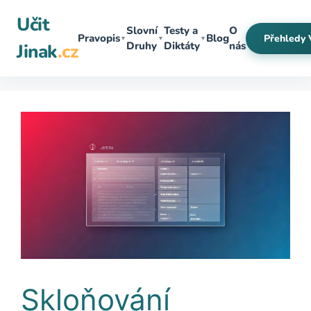
Přeskočit
Učit
na
Slovní
Testy a
O
Pravopis
Blog
Přehledy 
▼
▼
▼
obsah
Druhy
Diktáty
nás
Jinak
.cz
Skloňování