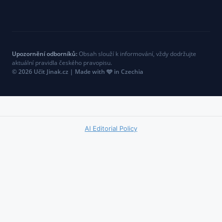
Upozornění odborníků:
Obsah slouží k informování, vždy dodržujte
aktuální pravidla českého pravopisu.
© 2026 Učit Jinak.cz | Made with 🩵 in Czechia
AI Editorial Policy