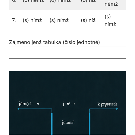
6.
(o) němž
(o) němž
(o) níž
němž
(s)
7.
(s) nímž
(s) nímž
(s) níž
nímž
Zájmeno jenž tabulka (číslo jednotné)