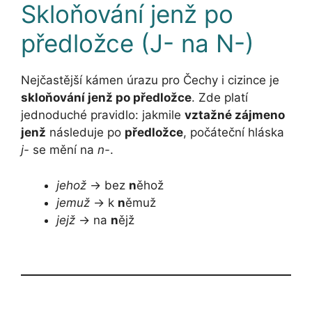
Skloňování jenž po
předložce (J- na N-)
Nejčastější kámen úrazu pro Čechy i cizince je
skloňování jenž po předložce
. Zde platí
jednoduché pravidlo: jakmile
vztažné zájmeno
jenž
následuje po
předložce
, počáteční hláska
j-
se mění na
n-
.
jehož
→ bez
n
ěhož
jemuž
→ k
n
ěmuž
jejž
→ na
n
ějž