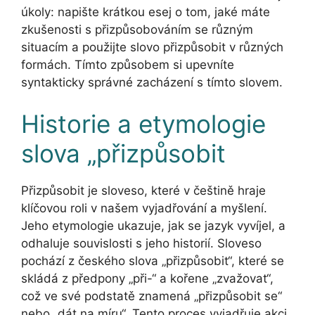
úkoly: napište krátkou esej o tom, jaké máte
zkušenosti s přizpůsobováním se různým
situacím a použijte slovo přizpůsobit v různých
formách. Tímto způsobem si upevníte
syntakticky správné zacházení s tímto slovem.
Historie a etymologie
slova „přizpůsobit
Přizpůsobit je sloveso, které v češtině hraje
klíčovou roli v našem vyjadřování a myšlení.
Jeho etymologie ukazuje, jak se jazyk vyvíjel, a
odhaluje souvislosti s jeho historií. Sloveso
pochází z českého slova „přizpůsobit“, které se
skládá z předpony „při-“ a kořene „zvažovat“,
což ve své podstatě znamená „přizpůsobit se“
nebo „dát na míru“. Tento proces vyjadřuje akci,