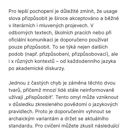
Pro lepší pochopení je důležité zmínit, že usage
slova přizpůsobit je široce akceptováno a běžné
v literárních i mluvených projevech. V
odborných textech, školních pracích nebo při
oficiální komunikaci je doporučeno používat
pouze přizpůsobit. To se týká nejen dalších
podob (např. přizpůsobení, přizpůsobovací), ale
i x různých kontextů – od každodenního jazyka
po akademické diskurzy.
Jednou z častých chyb je záměna těchto dvou
tvarů, přičemž mnozí lidé stále neinformovaně
užívají „přispůsobit“. Tento omyl může vzniknout
v důsledku zkresleného povědomí o jazykových
pravidlech. Proto je doporučením vyhnout se
archaickým variantám a držet se aktuálního
standardu. Pro cvičení můžete zkusit následující