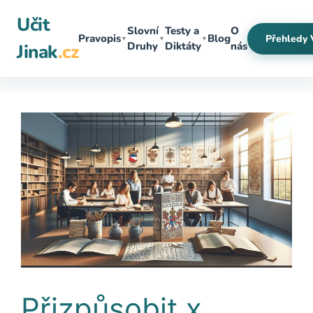
Přeskočit
Učit
na
Slovní
Testy a
O
Pravopis
Blog
Přehledy 
▼
▼
▼
obsah
Druhy
Diktáty
nás
Jinak
.cz
Přizpůsobit x