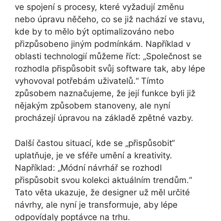
ve spojení s procesy, které vyžadují změnu
nebo úpravu něčeho, co se již nachází ve stavu,
kde by to mělo být optimalizováno nebo
přizpůsobeno jiným podmínkám. Například v
oblasti technologií můžeme říct: „Společnost se
rozhodla přispůsobit svůj software tak, aby lépe
vyhovoval potřebám uživatelů.“ Tímto
způsobem naznačujeme, že její funkce byli již
nějakým způsobem stanoveny, ale nyní
procházejí úpravou na základě zpětné vazby.
Další častou situací, kde se „přispůsobit“
uplatňuje, je ve sféře umění a kreativity.
Například: „Módní návrhář se rozhodl
přispůsobit svou kolekci aktuálním trendům.“
Tato věta ukazuje, že designer už měl určité
návrhy, ale nyní je transformuje, aby lépe
odpovídaly poptávce na trhu.