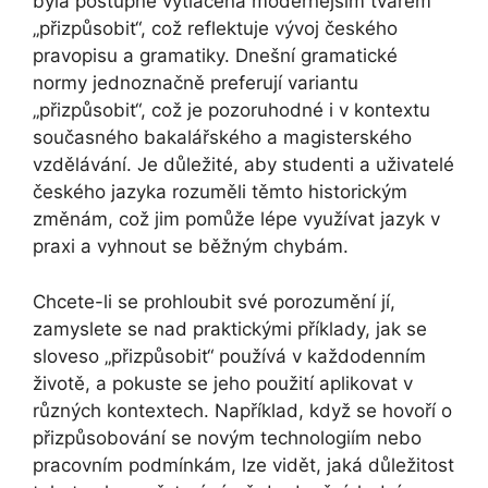
byla postupně vytlačena modernějším tvarem
„přizpůsobit“, což reflektuje vývoj českého
pravopisu a gramatiky. Dnešní gramatické
normy jednoznačně preferují variantu
„přizpůsobit“, což je pozoruhodné i v kontextu
současného bakalářského a magisterského
vzdělávání. Je důležité, aby studenti a uživatelé
českého jazyka rozuměli těmto historickým
změnám, což jim pomůže lépe využívat jazyk v
praxi a vyhnout se běžným chybám.
Chcete-li se prohloubit své porozumění jí,
zamyslete se nad praktickými příklady, jak se
sloveso „přizpůsobit“ používá v každodenním
životě, a pokuste se jeho použití aplikovat v
různých kontextech. Například, když se hovoří o
přizpůsobování se novým technologiím nebo
pracovním podmínkám, lze vidět, jaká důležitost