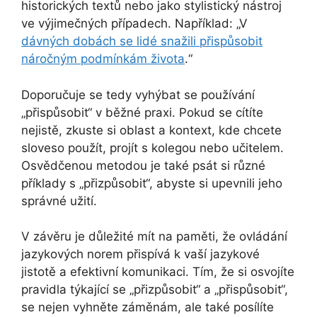
historických textů nebo jako stylistický nástroj
ve výjimečných případech. Například: „V
dávných dobách se lidé snažili přispůsobit
náročným podmínkám života
.“
Doporučuje se tedy vyhýbat se používání
„přispůsobit“ v běžné praxi. Pokud se cítíte
nejistě, zkuste si oblast a kontext, kde chcete
sloveso použít, projít s kolegou nebo učitelem.
Osvědčenou metodou je také psát si různé
příklady s „přizpůsobit“, abyste si upevnili jeho
správné užití.
V závěru je důležité mít na paměti, že ovládání
jazykových norem přispívá k vaší jazykové
jistotě a efektivní komunikaci. Tím, že si osvojíte
pravidla týkající se „přizpůsobit“ a „přispůsobit“,
se nejen vyhněte záměnám, ale také posílíte