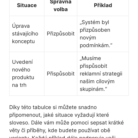
Správná
Situace
Příklad
volba
„Systém byl
Úprava
přizpůsoben
stávajícího
Přizpůsobit
novým
konceptu
podmínkám.“
„Musíme
Uvedení
přispůsobit
nového
Přispůsobit
reklamní strategii
produktu
našim cílovým
na trh
skupinám.“
Díky této tabulce si můžete snadno
připomenout, jaké situace vyžadují které
sloveso. Dále vám může pomoci sepsat krátké
věty či příběhy, kde budete používat obě