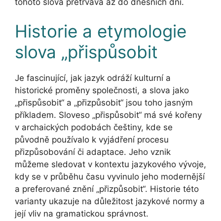
tohoto slova přetrvává až do dnešních dní.
Historie a etymologie
slova „přispůsobit
Je fascinující, jak jazyk odráží kulturní a
historické proměny společnosti, a slova jako
„přispůsobit“ a „přizpůsobit“ jsou toho jasným
příkladem. Sloveso „přispůsobit“ má své kořeny
v archaických podobách češtiny, kde se
původně používalo k vyjádření procesu
přizpůsobování či adaptace. Jeho vznik
můžeme sledovat v kontextu jazykového vývoje,
kdy se v průběhu času vyvinulo jeho modernější
a preferované znění „přizpůsobit“. Historie této
varianty ukazuje na důležitost jazykové normy a
její vliv na gramatickou správnost.