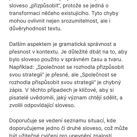
sloveso „přizpůsobit“, protože se jedná o
transformaci něčeho existujícího. Tyto chyby
mohou ovlivnit nejen srozumitelnost, ale i
důvěryhodnost textu.
Dalším aspektem je gramatická správnost a
přesnost v kontextu. Je důležité dbát na to, aby
bylo sloveso použito v správném času a tvaru.
Například: „Společnost se rozhodla přizpůsobit
svou strategii“ je přesné, ale „Společnost se
rozhodla přispůsobit svou strategii“ je chybný
zápis. V těchto případech je klíčové, aby si
pisatelé uvědomili, jaký význam chtějí sdělit, a
zvolili odpovídající sloveso.
Doporučuje se vedení seznamu situací, kde
doporučujeme jedno či druhé sloveso, což může
být užitečné cvičení pro upevnění znalostí.