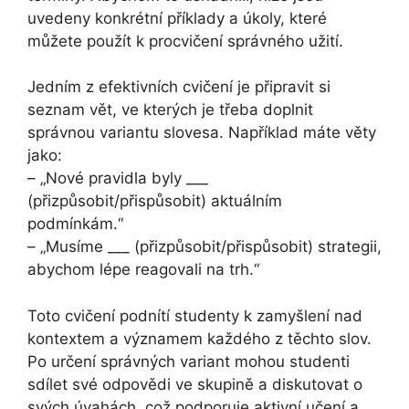
uvedeny konkrétní příklady a úkoly, které
můžete použít k procvičení správného užití.
Jedním z efektivních cvičení je připravit si
seznam vět, ve kterých je třeba doplnit
správnou variantu slovesa. Například máte věty
jako:
– „Nové pravidla byly ___
(přizpůsobit/přispůsobit) aktuálním
podmínkám.“
– „Musíme ___ (přizpůsobit/přispůsobit) strategii,
abychom lépe reagovali na trh.“
Toto cvičení podnítí studenty k zamyšlení nad
kontextem a významem každého z těchto slov.
Po určení správných variant mohou studenti
sdílet své odpovědi ve skupině a diskutovat o
svých úvahách, což podporuje aktivní učení a