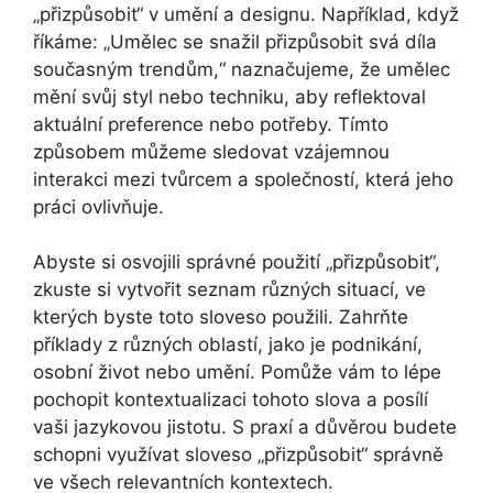
„přizpůsobit“ v umění a designu. Například, když
říkáme: „Umělec se snažil přizpůsobit svá díla
současným trendům,“ naznačujeme, že umělec
mění svůj styl nebo techniku, aby reflektoval
aktuální preference nebo potřeby. Tímto
způsobem můžeme sledovat vzájemnou
interakci mezi tvůrcem a společností, která jeho
práci ovlivňuje.
Abyste si osvojili správné použití „přizpůsobit“,
zkuste si vytvořit seznam různých situací, ve
kterých byste toto sloveso použili. Zahrňte
příklady z různých oblastí, jako je podnikání,
osobní život nebo umění. Pomůže vám to lépe
pochopit kontextualizaci tohoto slova a posílí
vaši jazykovou jistotu. S praxí a důvěrou budete
schopni využívat sloveso „přizpůsobit“ správně
ve všech relevantních kontextech.