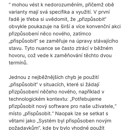
“ mohou vést k nedorozuměním, přičemž obě
varianty mají svá specifika a využití. V první
řadě je třeba si uvědomit, že „přizpůsobit“
obvykle poukazuje na širší a více konvenční akci
přizpůsobení něco nového, zatímco
„přispůsobit“ se zaměřuje na úpravy stávajícího
stavu. Tyto nuance se často ztrácí v běžném
hovoru, což vede k zaměňování těchto dvou
termínů.
Jednou z nejběžnějších chyb je použití
„přispůsobit“ v situacích, které si žádají
přizpůsobení něčeho nového, například v
technologickém kontextu: „Potřebujeme
přizpůsobit nový software pro naše uživatele,“
místo „přispůsobit.“ Naopak lze se setkat s
větami jako „Systém byl přispůsoben novým
požadavkům“, kde by bylo vhodné použít