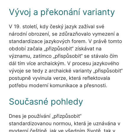
Vývoj a překonání varianty
V 19. století, kdy český jazyk zažíval své
národní obrození, se zdůrazňovalo vymezení a
standardizace jazykových forem. V právě tomto
období začala „přizpůsobit“ získávat na
významu, zatímco „přispůsobit“ se stávalo čím
dál tím více archaickým. V procesu jazykového
vývoje se tedy z archaické varianty „přispůsobit“
postupně vyvinula verze, která reflektovala
potřebu moderní komunikace a přesnosti.
Současné pohledy
Dnes je používání „přizpůsobit“
standardizovanou normou, která je uznávána v
moderní češtině, jak ve všedním životě, tak v