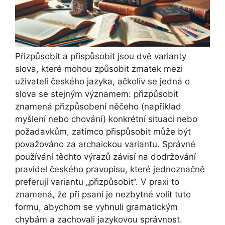
Přizpůsobit a přispůsobit jsou dvě varianty
slova, které mohou způsobit zmatek mezi
uživateli českého jazyka, ačkoliv se jedná o
slova se stejným významem: přizpůsobit
znamená přizpůsobení něčeho (například
myšlení nebo chování) konkrétní situaci nebo
požadavkům, zatímco přispůsobit může být
považováno za archaickou variantu. Správné
používání těchto výrazů závisí na dodržování
pravidel českého pravopisu, které jednoznačně
preferují variantu „přizpůsobit“. V praxi to
znamená, že při psaní je nezbytné volit tuto
formu, abychom se vyhnuli gramatickým
chybám a zachovali jazykovou správnost.