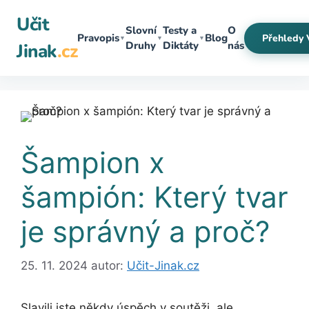
Přeskočit
Učit
na
Slovní
Testy a
O
Pravopis
Blog
Přehledy 
▼
▼
▼
obsah
Druhy
Diktáty
nás
Jinak
.cz
Šampion x
šampión: Který tvar
je správný a proč?
25. 11. 2024
autor:
Učit-Jinak.cz
Slavili jste někdy úspěch v soutěži, ale