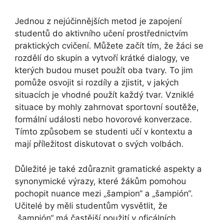
Jednou z nejúčinnějších metod je zapojení
studentů do aktivního učení prostřednictvím
praktických cvičení. Můžete začít tím, že žáci se
rozdělí do skupin a vytvoří krátké dialogy, ve
kterých budou muset použít oba tvary. To jim
pomůže osvojit si rozdíly a zjistit, v jakých
situacích je vhodné použít každý tvar. Vzniklé
situace by mohly zahrnovat sportovní soutěže,
formální události nebo hovorové konverzace.
Tímto způsobem se studenti učí v kontextu a
mají příležitost diskutovat o svých volbách.
Důležité je také zdůraznit gramatické aspekty a
synonymické výrazy, které žákům pomohou
pochopit nuance mezi „šampion“ a „šampión“.
Učitelé by měli studentům vysvětlit, že
„šampión“ má častější použití v oficálních