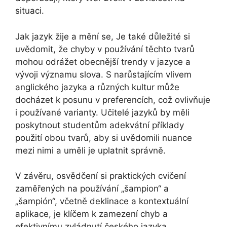
situaci.
Jak jazyk žije a mění se, Je také důležité si
uvědomit, že chyby v používání těchto tvarů
mohou odrážet obecnější trendy v jazyce a
vývoji významu slova. S narůstajícím vlivem
anglického jazyka a různých kultur může
docházet k posunu v preferencích, což ovlivňuje
i používané varianty. Učitelé jazyků by měli
poskytnout studentům adekvátní příklady
použití obou tvarů, aby si uvědomili nuance
mezi nimi a uměli je uplatnit správně.
V závěru, osvědčení si praktických cvičení
zaměřených na používání „šampion“ a
„šampión“, včetně deklinace a kontextuální
aplikace, je klíčem k zamezení chyb a
efektivnímu zvládnutí českého jazyka.