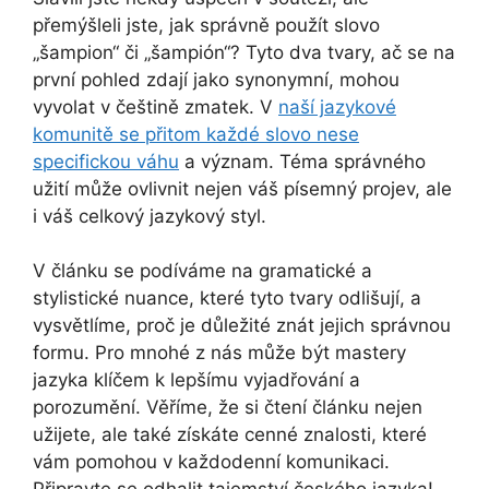
přemýšleli jste, jak správně použít slovo
„šampion“ či „šampión“? Tyto dva tvary, ač se na
první pohled zdají jako synonymní, mohou
vyvolat v češtině zmatek. V
naší jazykové
komunitě se přitom každé slovo nese
specifickou váhu
a význam. Téma správného
užití může ovlivnit nejen váš písemný projev, ale
i váš celkový jazykový styl.
V článku se podíváme na gramatické a
stylistické nuance, které tyto tvary odlišují, a
vysvětlíme, proč je důležité znát jejich správnou
formu. Pro mnohé z nás může být mastery
jazyka klíčem k lepšímu vyjadřování a
porozumění. Věříme, že si čtení článku nejen
užijete, ale také získáte cenné znalosti, které
vám pomohou v každodenní komunikaci.