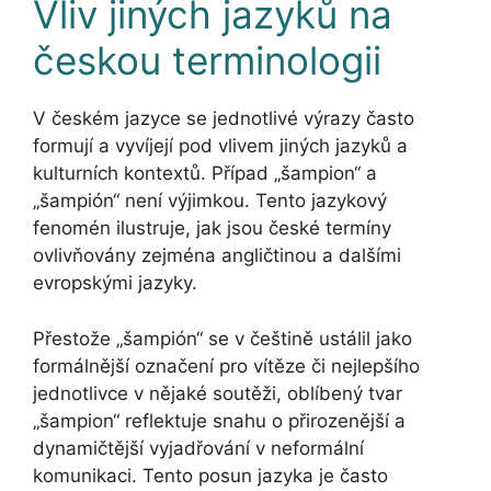
Vliv jiných jazyků na
českou terminologii
V českém jazyce se jednotlivé výrazy často
formují a vyvíjejí pod vlivem jiných jazyků a
kulturních kontextů. Případ „šampion“ a
„šampión“ není výjimkou. Tento jazykový
fenomén ilustruje, jak jsou české termíny
ovlivňovány zejména angličtinou a dalšími
evropskými jazyky.
Přestože „šampión“ se v češtině ustálil jako
formálnější označení pro vítěze či nejlepšího
jednotlivce v nějaké soutěži, oblíbený tvar
„šampion“ reflektuje snahu o přirozenější a
dynamičtější vyjadřování v neformální
komunikaci. Tento posun jazyka je často