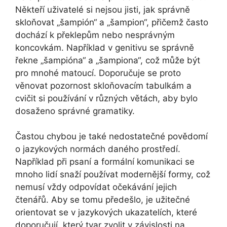
Někteří uživatelé si nejsou jisti, jak správně
skloňovat „šampión“ a „šampion“, přičemž často
dochází k překlepům nebo nesprávným
koncovkám. Například v genitivu se správně
řekne „šampióna“ a „šampiona“, což může být
pro mnohé matoucí. Doporučuje se proto
věnovat pozornost skloňovacím tabulkám a
cvičit si používání v různých větách, aby bylo
dosaženo správné gramatiky.
Častou chybou je také nedostatečné povědomí
o jazykových normách daného prostředí.
Například při psaní a formální komunikaci se
mnoho lidí snaží používat modernější formy, což
nemusí vždy odpovídat očekávání jejich
čtenářů. Aby se tomu předešlo, je užitečné
orientovat se v jazykových ukazatelích, které
doporučují, který tvar zvolit v závislosti na