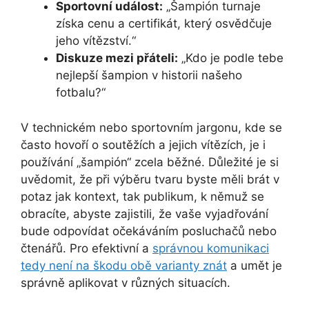
Sportovní událost:
„Šampión turnaje
získa cenu a certifikát, který osvědčuje
jeho vítězství.“
Diskuze mezi přáteli:
„Kdo je podle tebe
nejlepší šampion v historii našeho
fotbalu?“
V technickém nebo sportovním jargonu, kde se
často hovoří o soutěžích a jejich vítězích, je i
používání „šampión“ zcela běžné. Důležité je si
uvědomit, že při výběru tvaru byste měli brát v
potaz jak kontext, tak publikum, k němuž se
obracíte, abyste zajistili, že vaše vyjadřování
bude odpovídat očekáváním posluchačů nebo
čtenářů. Pro efektivní a
správnou komunikaci
tedy není na škodu obě varianty znát
a umět je
správně aplikovat v různých situacích.