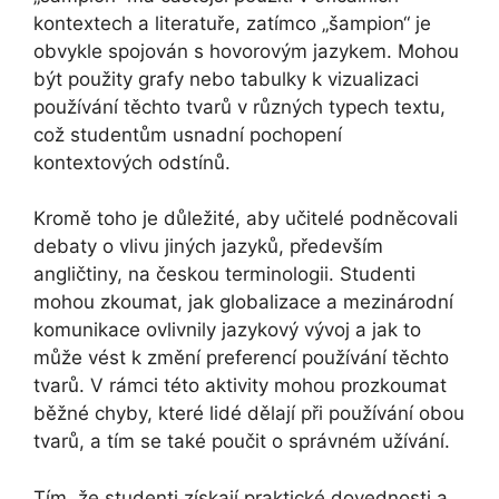
kontextech a literatuře, zatímco „šampion“ je
obvykle spojován s hovorovým jazykem. Mohou
být použity grafy nebo tabulky k vizualizaci
používání těchto tvarů v různých typech textu,
což studentům usnadní pochopení
kontextových odstínů.
Kromě toho je důležité, aby učitelé podněcovali
debaty o vlivu jiných jazyků, především
angličtiny, na českou terminologii. Studenti
mohou zkoumat, jak globalizace a mezinárodní
komunikace ovlivnily jazykový vývoj a jak to
může vést k změní preferencí používání těchto
tvarů. V rámci této aktivity mohou prozkoumat
běžné chyby, které lidé dělají při používání obou
tvarů, a tím se také poučit o správném užívání.
Tím, že studenti získají praktické dovednosti a