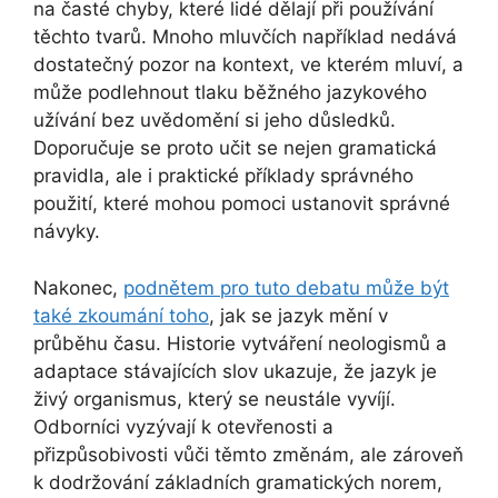
na časté chyby, které lidé dělají při používání
těchto tvarů. Mnoho mluvčích například nedává
dostatečný pozor na kontext, ve kterém mluví, a
může podlehnout tlaku běžného jazykového
užívání bez uvědomění si jeho důsledků.
Doporučuje se proto učit se nejen gramatická
pravidla, ale i praktické příklady správného
použití, které mohou pomoci ustanovit správné
návyky.
Nakonec,
podnětem pro tuto debatu může být
také zkoumání toho
, jak se jazyk mění v
průběhu času. Historie vytváření neologismů a
adaptace stávajících slov ukazuje, že jazyk je
živý organismus, který se neustále vyvíjí.
Odborníci vyzývají k otevřenosti a
přizpůsobivosti vůči těmto změnám, ale zároveň
k dodržování základních gramatických norem,