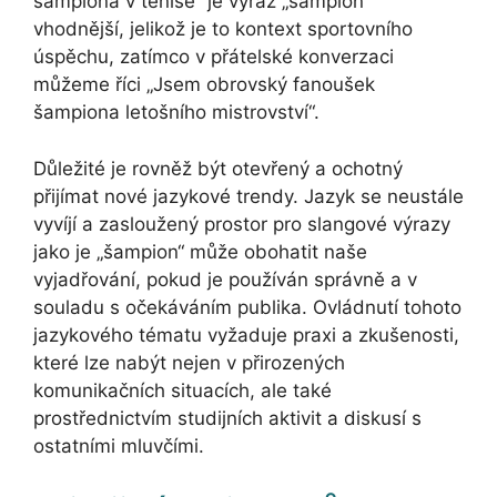
šampióna v tenise“ je výraz „šampión“
vhodnější, jelikož je to kontext sportovního
úspěchu, zatímco v přátelské konverzaci
můžeme říci „Jsem obrovský fanoušek
šampiona letošního mistrovství“.
Důležité je rovněž být otevřený a ochotný
přijímat nové jazykové trendy. Jazyk se neustále
vyvíjí a zasloužený prostor pro slangové výrazy
jako je „šampion“ může obohatit naše
vyjadřování, pokud je používán správně a v
souladu s očekáváním publika. Ovládnutí tohoto
jazykového tématu vyžaduje praxi a zkušenosti,
které lze nabýt nejen v přirozených
komunikačních situacích, ale také
prostřednictvím studijních aktivit a diskusí s
ostatními mluvčími.