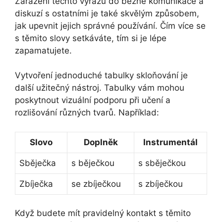
Zařazení těchto výrazů do běžné komunikace a
diskuzí s ostatními je také skvělým způsobem,
jak upevnit jejich správné používání. Čím více se
s těmito slovy setkáváte, tím si je lépe
zapamatujete.
Vytvoření jednoduché tabulky skloňování je
další užitečný nástroj. Tabulky vám mohou
poskytnout vizuální podporu při učení a
rozlišování různých tvarů. Například:
Slovo
Doplněk
Instrumentál
Sběječka
s běječkou
s sběječkou
Zbíječka
se zbíječkou
s zbíječkou
Když budete mít pravidelný kontakt s těmito