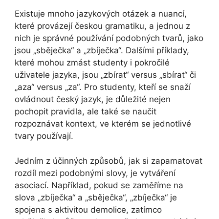
Existuje mnoho jazykových otázek a nuancí,
které provázejí českou gramatiku, a jednou z
nich je správné používání podobných tvarů, jako
jsou „sběječka“ a „zbíječka“. Dalšími příklady,
které mohou zmást studenty i pokročilé
uživatele jazyka, jsou „zbírat“ versus „sbírat“ či
„aza“ versus „za“. Pro studenty, kteří se snaží
ovládnout český jazyk, je důležité nejen
pochopit pravidla, ale také se naučit
rozpoznávat kontext, ve kterém se jednotlivé
tvary používají.
Jedním z účinných způsobů, jak si zapamatovat
rozdíl mezi podobnými slovy, je vytváření
asociací. Například, pokud se zaměříme na
slova „zbíječka“ a „sběječka“, „zbíječka“ je
spojena s aktivitou demolice, zatímco