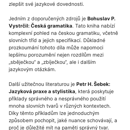
zlepšit své jazykové dovednosti.
Jedním z doporučených zdrojů je
Bohuslav P.
Vystrčil: Česká gramatika
. Tato kniha nabízí
komplexní pohled na českou gramatiku, včetně
slovních tříd a jejich specifikací. Důkladné
prozkoumání tohoto díla může napomoci
lepšímu porozumění nejen rozdílům mezi
„sběječkou“ a „zbíječkou“, ale i dalším
jazykovým otázkám.
Další užitečnou literaturou je
Petr H. Šebek:
Jazyková praxe a stylistika
, která poskytuje
příklady správného a nesprávného použití
mnoha slovních tvarů v různých kontextech.
Díky těmto příkladům lze jednoduchým
způsobem pochopit, jaké nuance schovávají, a
proč je důležité mít na paměti správný tvar.