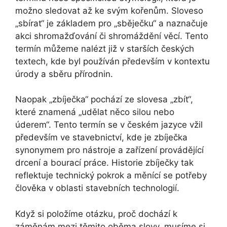
možno sledovat až ke svým kořenům. Sloveso
„sbírat“ je základem pro „sběječku“ a naznačuje
akci shromažďování či shromáždění věcí. Tento
termín můžeme nalézt již v starších českých
textech, kde byl používán především v kontextu
úrody a sběru přírodnin.
Naopak „zbíječka“ pochází ze slovesa „zbít“,
které znamená „udělat něco silou nebo
úderem“. Tento termín se v českém jazyce vžil
především ve stavebnictví, kde je zbíječka
synonymem pro nástroje a zařízení provádějící
drcení a bourací práce. Historie zbíječky tak
reflektuje technický pokrok a měnící se potřeby
člověka v oblasti stavebních technologií.
Když si položíme otázku, proč dochází k
záměnám mezi těmito oběma slovy, musíme si