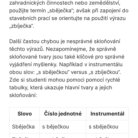
zahradnických činnostech nebo zemědělství,
použijte termín „sběječka“; avšak při zapojení do
stavebních prací se orientujte na použití výrazu
„zbíječka“.
Další častou chybou je nesprávné skloňování
těchto výrazů. Nezapomínejme, že správně
skloňované tvary jsou také klíčové pro správné
vyjádření myšlenky. Například v instrumentálu
obou slov: „s sběječkou“ versus „s zbíječkou“.
Zde si studenti mohou pomoci pomocí rychlé
tabulky, která ukazuje hlavní tvary a jejich
skloňování:
Slovo
Číslo jednotné
Instrumentál
Sběječka
s běječkou
s sběječkou