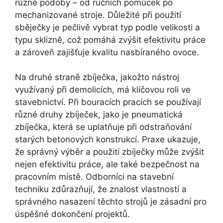
různé podoby – od ručních pomůcek po
mechanizované stroje. Důležité při použití
sběječky je pečlivě vybrat typ podle velikosti a
typu sklizně, což pomáhá zvýšit efektivitu práce
a zároveň zajišťuje kvalitu nasbíraného ovoce.
Na druhé straně zbíječka, jakožto nástroj
využívaný při demolicích, má klíčovou roli ve
stavebnictví. Při bouracích pracích se používají
různé druhy zbíječek, jako je pneumatická
zbíječka, která se uplatňuje při odstraňování
starých betonových konstrukcí. Praxe ukazuje,
že správný výběr a použití zbíječky může zvýšit
nejen efektivitu práce, ale také bezpečnost na
pracovním místě. Odborníci na stavební
techniku zdůrazňují, že znalost vlastností a
správného nasazení těchto strojů je zásadní pro
úspěšné dokončení projektů.