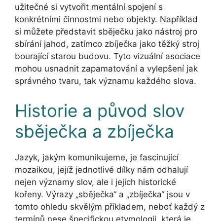
užitečné si vytvořit mentální spojení s
konkrétními činnostmi nebo objekty. Například
si můžete představit sběječku jako nástroj pro
sbírání jahod, zatímco zbíječka jako těžký stroj
bourající starou budovu. Tyto vizuální asociace
mohou usnadnit zapamatování a vylepšení jak
správného tvaru, tak významu každého slova.
Historie a původ slov
sběječka a zbíječka
Jazyk, jakým komunikujeme, je fascinující
mozaikou, jejíž jednotlivé dílky nám odhalují
nejen významy slov, ale i jejich historické
kořeny. Výrazy „sběječka“ a „zbíječka“ jsou v
tomto ohledu skvělým příkladem, neboť každý z
termínů nese špecifickou etymologii, která je