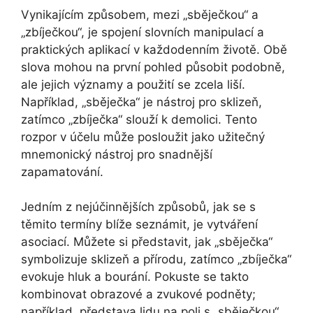
Vynikajícím způsobem, mezi „sběječkou“ a
„zbíječkou“, je spojení slovních manipulací a
praktických aplikací v každodenním životě. Obě
slova mohou na první pohled působit podobně,
ale jejich významy a použití se zcela liší.
Například, „sběječka“ je nástroj pro sklizeň,
zatímco „zbíječka“ slouží k demolici. Tento
rozpor v účelu může posloužit jako užitečný
mnemonický nástroj pro snadnější
zapamatování.
Jedním z nejúčinnějších způsobů, jak se s
těmito termíny blíže seznámit, je vytváření
asociací. Můžete si představit, jak „sběječka“
symbolizuje sklizeň a přírodu, zatímco „zbíječka“
evokuje hluk a bourání. Pokuste se takto
kombinovat obrazové a zvukové podněty;
například, představa lidu na poli s „sběječkou“