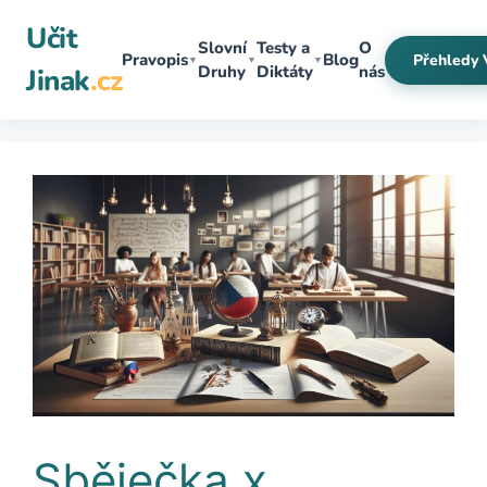
Přeskočit
Učit
na
Slovní
Testy a
O
Pravopis
Blog
Přehledy 
▼
▼
▼
obsah
Druhy
Diktáty
nás
Jinak
.cz
Sběječka x