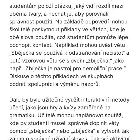
studentům položí otázku, jaký vidí rozdíl mezi
oběma tvary, a nechat je, aby porovnali
správnost použití. Na základě odpovědí mohou
školitelé poskytnout příklady ve větách, kde je
obě slova použita, což studentům pomůže lépe
pochopit kontext. Například mohou uvést větu
„Sběječka se používá k odstraňování nečistot“ a
poté vzorovou větu se slovem „zbíječka,“ jako
např. „Zbíječka je nástroj pro demoliční práce.“
Diskuse o těchto příkladech ve skupinách
podnítí spolupráci a výměnu názorů.
Dále by bylo užitečné využít interaktivní metody
učení, jako jsou hry a kvízy zaměřené na
gramatiku. Učitelé mohou naplánovat soutěž,
kde by studenti museli správně doplnit věty
pomocí „sběječka“ nebo „zbíječka“ a vytvořit tak
zájem o správné užívání sloves. Takové aktivitní