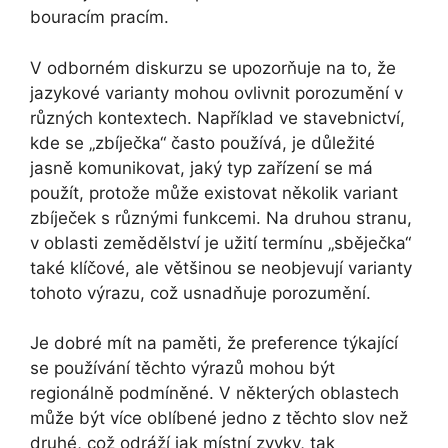
bouracím pracím.
V odborném diskurzu se upozorňuje na to, že
jazykové varianty mohou ovlivnit porozumění v
různých kontextech. Například ve stavebnictví,
kde se „zbíječka“ často používá, je důležité
jasně komunikovat, jaký typ zařízení se má
použít, protože může existovat několik variant
zbíječek s různými funkcemi. Na druhou stranu,
v oblasti zemědělství je užití termínu „sběječka“
také klíčové, ale většinou se neobjevují varianty
tohoto výrazu, což usnadňuje porozumění.
Je dobré mít na paměti, že preference týkající
se používání těchto výrazů mohou být
regionálně podmíněné. V některých oblastech
může být více oblíbené jedno z těchto slov než
druhé, což odráží jak místní zvyky, tak