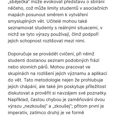
„sběječka“ může evokovat představu o sbírání
něčeho, což může limity studentů v asociačních
mapách posunout směrem k vytváření
smysluplných vět. Učitelé mohou také
seznamovat studenty s reálnými situacemi, v
nichž se tyto výrazy používají, čímž podpoří
jejich schopnost rozlišovat mezi nimi.
Doporučuje se provádět cvičení, při němž
studenti dostanou seznam podobných frází
nebo slovních párů. Mohou pracovat ve
skupinách na rozlišení jejich významu a aplikaci
do vět. Tato metodologie nejen že prohlubuje
jejich chápání, ale také jim poskytuje příležitost
diskutovat a prověřit si navzájem své poznatky.
Například, častou chybou je zaměňování dvou
výrazu „nezkoušej“ a „zkoušej“; přitom první je
imperativ, zatímco druhý je ve formě