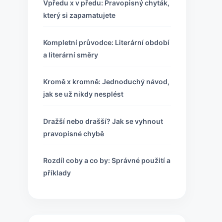
Vpředu x v předu: Pravopisný chyták,
který si zapamatujete
Kompletní průvodce: Literární období
a literární směry
Kromě x kromně: Jednoduchý návod,
jak se už nikdy nesplést
Dražší nebo drašší? Jak se vyhnout
pravopisné chybě
Rozdíl coby a co by: Správné použití a
příklady