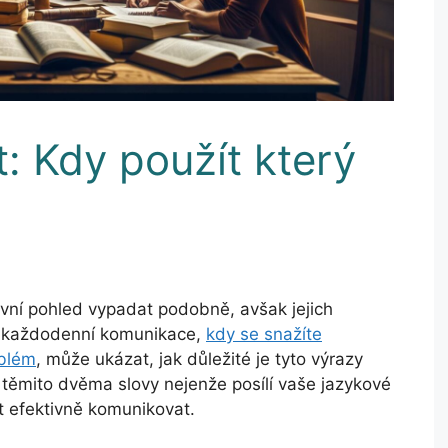
t: Kdy použít který
rvní pohled vypadat podobně, avšak jejich
d z každodenní komunikace,
kdy se snažíte
oblém
, může ukázat, jak důležité je tyto výrazy
 těmito dvěma slovy nejenže posílí vaše jazykové
t efektivně komunikovat.