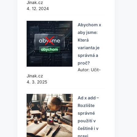
Jinak.cz
4. 12. 2024
Abychom x
aby jsme:
Která
varianta je
správná a
proč?
Autor: Učit-
Jinak.cz
4. 3. 2025
Ad x add –
Rozlište
správné
použití v
češtině i v
praxi