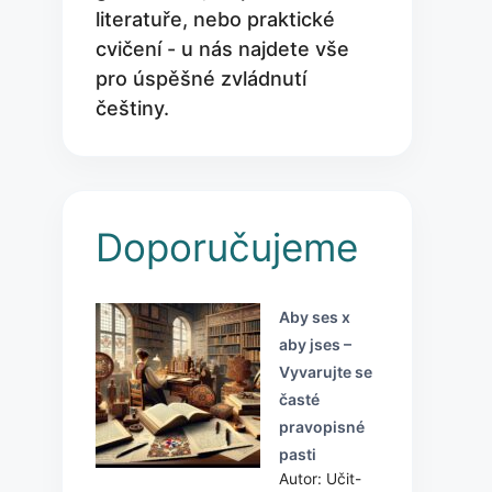
literatuře, nebo praktické
cvičení - u nás najdete vše
pro úspěšné zvládnutí
češtiny.
Doporučujeme
Aby ses x
aby jses –
Vyvarujte se
časté
pravopisné
pasti
Autor: Učit-