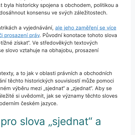
 byla historicky spojena s obchodem, politikou a
i dosáhnout konsensu ve svých záležitostech.
ntrikách a vyjednávání,
ale jeho zaměření se více
i prosazení práv
. Původní konotace tohoto slova
btížné získat“. Ve středověkých textových
e slovo vztahuje na obhajobu, prosazení
ntexty, a to jak v oblasti právních a obchodních
ání těchto historických souvislostí může pomoci
vném výběru mezi „sjednat“ a „zjednat“. Aby se
ležité si uvědomit, jak se významy těchto sloves
 moderním českém jazyce.
pro slova „sjednat“ a