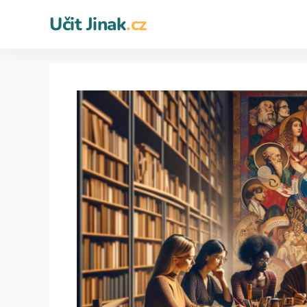
Přeskočit
Učit Jinak
.cz
na
obsah