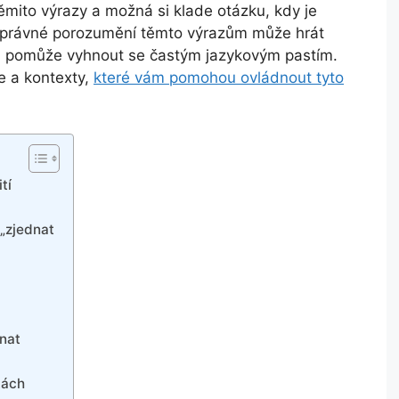
ěmito výrazy a možná si klade otázku, kdy je
. Správné porozumění těmto výrazům může hrát
 vám pomůže vyhnout se častým jazykovým pastím.
ce a kontexty,
které vám pomohou ovládnout tyto
tí
 „zjednat
dnat
tách