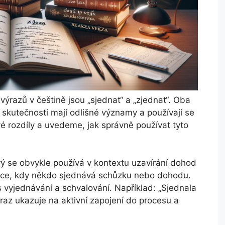
ýrazů v češtině jsou „sjednat“ a „zjednat“. Oba
skutečnosti mají odlišné významy a používají se
vé rozdíly a uvedeme, jak správně používat tyto
rý se obvykle používá v kontextu uzavírání dohod
tuace, kdy někdo sjednává schůzku nebo dohodu.
vyjednávání a schvalování. Například: „Sjednala
raz ukazuje na aktivní zapojení do procesu a