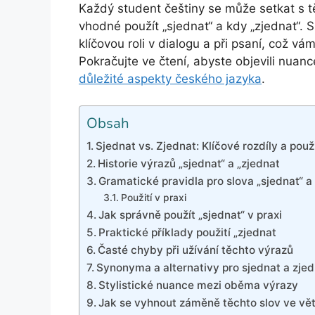
Každý student češtiny se může setkat s t
vhodné použít „sjednat“ a kdy „zjednat“
klíčovou roli v dialogu a při psaní, což
Pokračujte ve čtení, abyste objevili nuan
důležité aspekty českého jazyka
.
Obsah
Sjednat vs. Zjednat: Klíčové rozdíly a použi
Historie výrazů „sjednat“ a „zjednat
Gramatické pravidla pro slova „sjednat“ a
Použití v praxi
Jak správně použít „sjednat“ v praxi
Praktické příklady použití „zjednat
Časté chyby při užívání těchto výrazů
Synonyma a alternativy pro sjednat a zje
Stylistické nuance mezi oběma výrazy
Jak se vyhnout záměně těchto slov ve vě