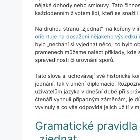
nějaké dohody nebo smlouvy. Tato činnost
každodenním životem lidí, kteří se snažil
Na druhou stranu „zjednat“ má kořeny v i
orientuje na dosažení nějakého výsledku č
bylo „nechání si vyjednat něco, co bylo o
pramenech můžeme nalézt příklady, kde s
spravedlnosti či urovnání sporů.
Tato slova si uchovávají své historické ko
jednání, tak v umění diplomacie. Rozpozn
uživatelům jazyka v dnešní době při sprá
čtenáři vyhnuli případným záměnám, je dů
vyvinuly a co vše odpovídá jejich užití v
Gramatické pravidla 
„zjednat