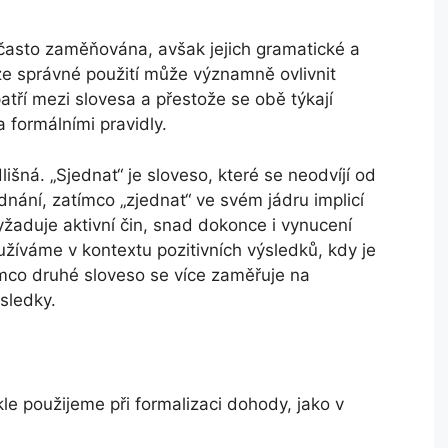
“ často zaměňována, avšak jejich gramatické a
e správné použití může významně ovlivnit
tří mezi slovesa a přestože se obě týkají
 formálními pravidly.
lišná. „Sjednat“ je sloveso, které se neodvíjí od
dnání, zatímco „zjednat“ ve svém jádru implicí
yžaduje aktivní čin, snad dokonce i vynucení
žíváme v kontextu pozitivních výsledků, kdy je
ímco druhé sloveso se více zaměřuje na
sledky.
kle použijeme při formalizaci dohody, jako v