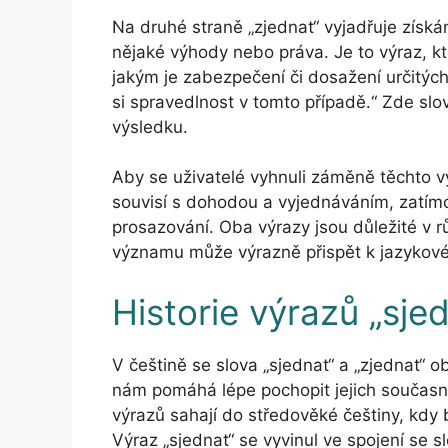
Na druhé straně „zjednat“ vyjadřuje získá
nějaké výhody nebo práva. Je to výraz, kt
jakým je zabezpečení či dosažení určitýc
si spravedlnost v tomto případě.“ Zde slo
výsledku.
Aby se uživatelé vyhnuli záměně těchto vý
souvisí s dohodou a vyjednáváním, zatímc
prosazování. Oba výrazy jsou důležité v r
významu může výrazně přispět k jazykové
Historie výrazů „sje
V češtině se slova „sjednat“ a „zjednat“ o
nám pomáhá lépe pochopit jejich současn
výrazů sahají do středověké češtiny, kdy 
Výraz „sjednat“ se vyvinul ve spojení se