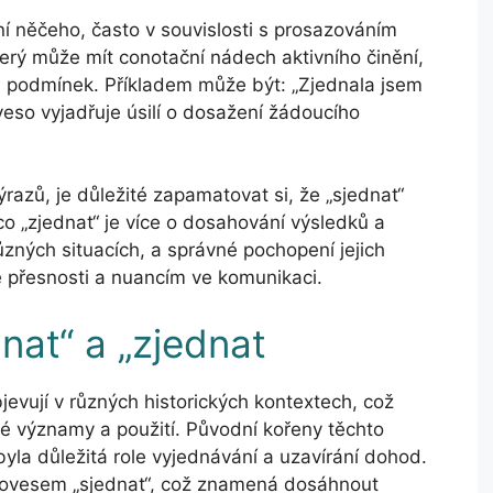
ní něčeho, často v souvislosti s prosazováním
erý může mít conotační nádech aktivního činění,
h podmínek. Příkladem může být: „Zjednala jsem
veso vyjadřuje úsilí o dosažení žádoucího
razů, je důležité zapamatovat si, že „sjednat“
o „zjednat“ je více o dosahování výsledků a
ůzných situacích, a správné pochopení jejich
 přesnosti a nuancím ve komunikaci.
dnat“ a „zjednat
bjevují v různých historických kontextech, což
é významy a použití. Původní kořeny těchto
byla důležitá role vyjednávání a uzavírání dohod.
 slovesem „sjednat“, což znamená dosáhnout