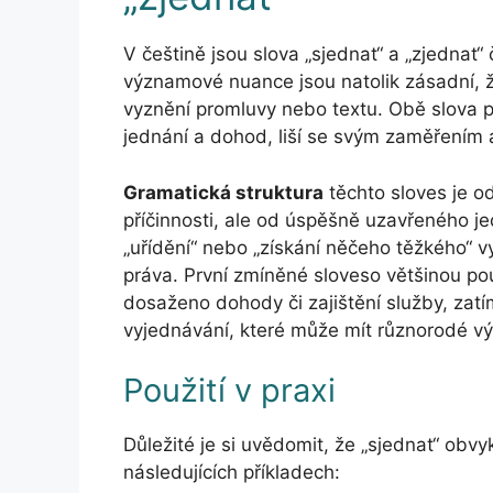
V češtině jsou slova „sjednat“ a „zjednat
významové nuance jsou natolik zásadní, ž
vyznění promluvy nebo textu. Obě slova pa
jednání a dohod, liší se svým zaměřením a
Gramatická struktura
těchto sloves je od
příčinnosti, ale od úspěšně uzavřeného je
„uřídění“ nebo „získání něčeho těžkého“ v
práva. První zmíněné sloveso většinou pou
dosaženo dohody či zajištění služby, zat
vyjednávání, které může mít různorodé vý
Použití v praxi
Důležité je si uvědomit, že „sjednat“ obvy
následujících příkladech: