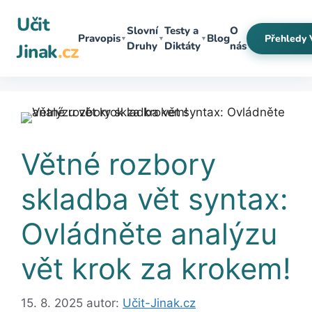
Přeskočit
Učit
na
Slovní
Testy a
O
Pravopis
Blog
Přehledy 
▼
▼
▼
obsah
Druhy
Diktáty
nás
Jinak
.cz
Větné rozbory
skladba vět syntax:
Ovládněte analýzu
vět krok za krokem!
15. 8. 2025
autor:
Učit-Jinak.cz