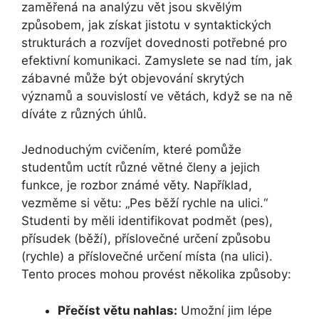
zaměřená na analýzu vět jsou skvělým
způsobem, jak získat jistotu v syntaktických
strukturách a rozvíjet dovednosti potřebné pro
efektivní komunikaci. Zamyslete se nad tím, jak
zábavné může být objevování skrytých
významů a souvislostí ve větách, když se na ně
díváte z různých úhlů.
Jednoduchým cvičením, které pomůže
studentům uctít různé větné členy a jejich
funkce, je rozbor známé věty. Například,
vezměme si větu: „Pes běží rychle na ulici.“
Studenti by měli identifikovat podmět (pes),
přísudek (běží), příslovečné určení způsobu
(rychle) a příslovečné určení místa (na ulici).
Tento proces mohou provést několika způsoby:
Přečíst větu nahlas:
Umožní jim lépe