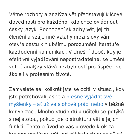
Větné rozbory a analýza vět představují klíčové
dovednosti pro každého, kdo chce ovládnout
český jazyk. Pochopení skladby vět, jejich
členění a vzájemné vztahy mezi slovy vám
otevře cestu k hlubšímu porozumění literatuře i
každodenní komunikaci. V dnešní době, kdy je
efektivní vyjadřování nepostradatelné, se umění
větné analýzy stává nezbytností pro úspěch ve
škole i v profesním životě.
Zamyslete se, kolikrát jste se ocitli v situaci, kdy
jste potřebovali jasně a
přesně vyjádřit své
myšlenky – ať už ve slohové práci nebo
v běžné
konverzaci. Mnoho studentů a učitelů se potýká
s nejistotou, pokud jde o strukturu vět a jejich
funkci. Tento průvodce vás provede krok za