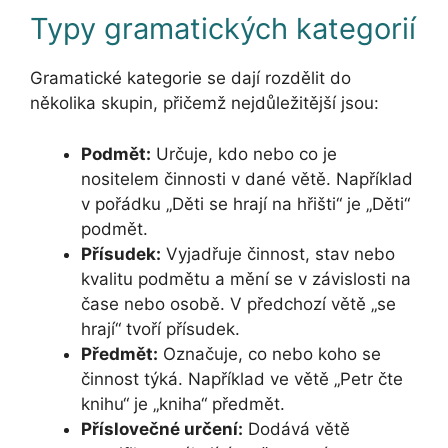
Typy gramatických kategorií
Gramatické kategorie se dají rozdělit do
několika skupin, přičemž nejdůležitější jsou:
Podmět:
Určuje, kdo nebo co je
nositelem činnosti v dané větě. Například
v pořádku „Děti se hrají na hřišti“ je „Děti“
podmět.
Přísudek:
Vyjadřuje činnost, stav nebo
kvalitu podmětu a mění se v závislosti na
čase nebo osobě. V předchozí větě „se
hrají“ tvoří přísudek.
Předmět:
Označuje, co nebo koho se
činnost týká. Například ve větě „Petr čte
knihu“ je „kniha“ předmět.
Příslovečné určení:
Dodává větě