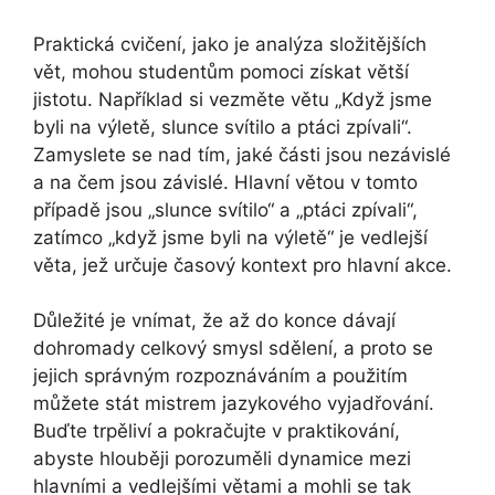
Praktická cvičení, jako je analýza složitějších
vět, mohou studentům pomoci získat větší
jistotu. Například si vezměte větu „Když jsme
byli na výletě, slunce svítilo a ptáci zpívali“.
Zamyslete se nad tím, jaké části jsou nezávislé
a na čem jsou závislé. Hlavní větou v tomto
případě jsou „slunce svítilo“ a „ptáci zpívali“,
zatímco „když jsme byli na výletě“ je vedlejší
věta, jež určuje časový kontext pro hlavní akce.
Důležité je vnímat, že až do konce dávají
dohromady celkový smysl sdělení, a proto se
jejich správným rozpoznáváním a použitím
můžete stát mistrem jazykového vyjadřování.
Buďte trpěliví a pokračujte v praktikování,
abyste hlouběji porozuměli dynamice mezi
hlavními a vedlejšími větami a mohli se tak