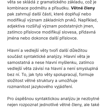
věta se skládá z gramatického základu, což je
kombinace podmětu a přísudku.
Větné členy
pak zahrnují další části, které doplňují nebo
modifikují význam základních prvků. Například,
adjektiva rozšiřují význam podstatných jmen,
zatímco příslovce modifikují slovesa, přídavná
jména nebo dokonce další příslovce.
Hlavní a vedlejší věty tvoří další důležitou
součást syntaktické analýzy. Hlavní věta je
samostatná a nese hlavní myšlenku, zatímco
vedlejší věta závisí na hlavní a není smysluplná
bez ní. To, jak tyto věty spolupracují, formuje
složitost větné struktury a umožňuje
rozmanitost jazykového vyjádření.
Pro úspěšnou syntaktickou analýzu je nezbytné
nejen rozpoznat jednotlivé větné členy, ale také