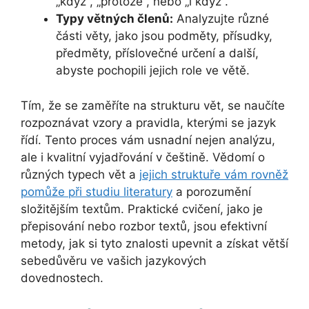
„když“, „protože“, nebo „i když“.
Typy větných členů:
Analyzujte různé
části věty, jako jsou podměty, přísudky,
předměty, příslovečné určení a další,
abyste pochopili jejich role ve větě.
Tím, že se zaměříte na strukturu vět, se naučíte
rozpoznávat vzory a pravidla, kterými se jazyk
řídí. Tento proces vám usnadní nejen analýzu,
ale i kvalitní vyjadřování v češtině. Vědomí o
různých typech vět a
jejich struktuře vám rovněž
pomůže při studiu literatury
a porozumění
složitějším textům. Praktické cvičení, jako je
přepisování nebo rozbor textů, jsou efektivní
metody, jak si tyto znalosti upevnit a získat větší
sebedůvěru ve vašich jazykových
dovednostech.