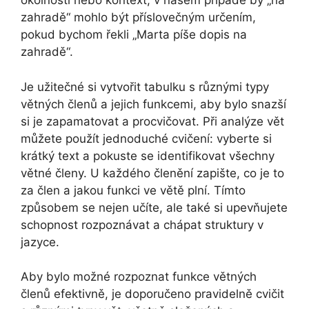
okolnosti nebo kontext; v našem případě by „na
zahradě“ mohlo být příslovečným určením,
pokud bychom řekli „Marta píše dopis na
zahradě“.
Je užitečné si vytvořit tabulku s různými typy
větných členů a jejich funkcemi, aby bylo snazší
si je zapamatovat a procvičovat. Při analýze vět
můžete použít jednoduché cvičení: vyberte si
krátký text a pokuste se identifikovat všechny
větné členy. U každého členění zapište, co je to
za člen a jakou funkci ve větě plní. Tímto
způsobem se nejen učíte, ale také si upevňujete
schopnost rozpoznávat a chápat struktury v
jazyce.
Aby bylo možné rozpoznat funkce větných
členů efektivně, je doporučeno pravidelně cvičit