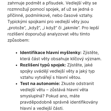
zahrnuje podmět a přísudek. Vedlejší věty se
rozmnožují pomocí spojek, ať už se jedná o
příčinné, podmínkové, nebo časové vztahy.
Typickými spojkami pro vedlejší věty jsou
„protože“, „když“, „i když“ či „jakmile“. Pro lepší
rozlišení doporučuji analyzovat větu tímto
způsobem:
Identifikace hlavní myšlenky:
Zjistěte,
která část věty obsahuje klíčový význam.
Rozlišení typů spojek:
Zjistěte, jaké
spojky uvádějí vedlejší věty a jaký typ
vztahu vytvářejí s hlavní větou.
Test na autonomie:
Zkuste odstranit
vedlejší větu – zůstává hlavní věta
smysluplná? Pokud ano, máte
pravděpodobně správně identifikovány
hlavní a vedlejší části.