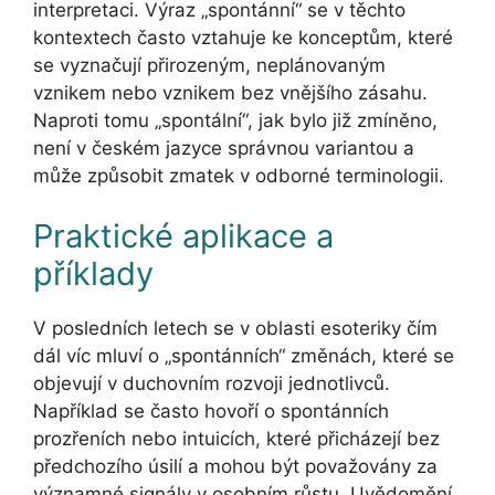
interpretaci. Výraz „spontánní“ se v těchto
kontextech často vztahuje ke konceptům, které
se vyznačují přirozeným, neplánovaným
vznikem nebo vznikem bez vnějšího zásahu.
Naproti tomu „spontální“, jak bylo již zmíněno,
není v českém jazyce správnou variantou a
může způsobit zmatek v odborné terminologii.
Praktické aplikace a
příklady
V posledních letech se v oblasti esoteriky čím
dál víc mluví o „spontánních“ změnách, které se
objevují v duchovním rozvoji jednotlivců.
Například se často hovoří o spontánních
prozřeních nebo intuicích, které přicházejí bez
předchozího úsilí a mohou být považovány za
významné signály v osobním růstu. Uvědomění