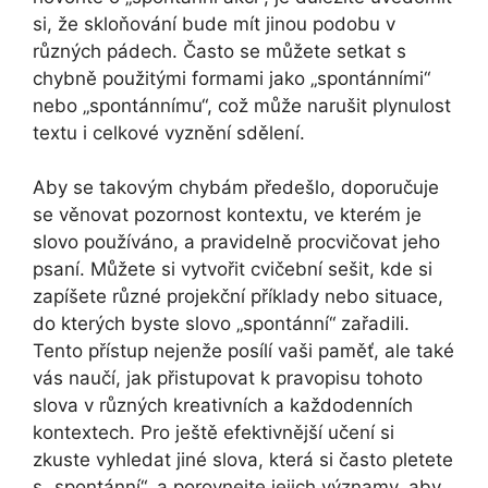
si, že skloňování bude mít jinou podobu v
různých pádech. Často se můžete setkat s
chybně použitými formami jako „spontánními“
nebo „spontánnímu“, což může narušit plynulost
textu i celkové vyznění sdělení.
Aby se takovým chybám předešlo, doporučuje
se věnovat pozornost kontextu, ve kterém je
slovo používáno, a pravidelně procvičovat jeho
psaní. Můžete si vytvořit cvičební sešit, kde si
zapíšete různé projekční příklady nebo situace,
do kterých byste slovo „spontánní“ zařadili.
Tento přístup nejenže posílí vaši paměť, ale také
vás naučí, jak přistupovat k pravopisu tohoto
slova v různých kreativních a každodenních
kontextech. Pro ještě efektivnější učení si
zkuste vyhledat jiné slova, která si často pletete
s „spontánní“, a porovnejte jejich významy, aby