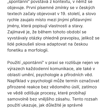
„spontánní“ povstává z kontextu, v němž se
objevuje. První písemné zmínky se v českých
textech začaly objevovat v 19. století, a slovo
rychle zaujalo místo mezi jinými přídavnými
jmény, která popisují vlastnosti a stavy.
Zajímavé je, že během tohoto období se
vyvstávaly otázky ohledně pravopisu, jelikož se
lidé pokoušeli slova adaptovat na českou
fonetiku a morfologii.
Použití „spontánní“ v praxi se rozlišuje nejen ve
výrazech každodenní komunikace, ale také v
oblasti umění, psychologie a přírodních věd.
Například v psychologii může termín označovat
přirozené reakce bez vědomého úsilí, zatímco
ve vědě odlišuje procesy, které probíhají
samovolně bez vnějšího zásahu. Tento rozsah
použití ukazuje, jak důležité je správné