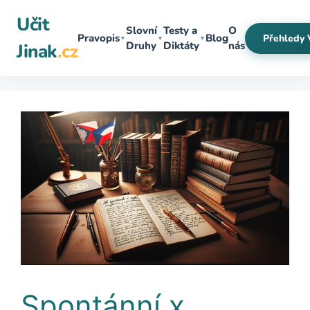
Přeskočit
Učit
na
Slovní
Testy a
O
Pravopis
Blog
Přehledy 
▼
▼
▼
obsah
Druhy
Diktáty
nás
Jinak
.cz
Spontánní x