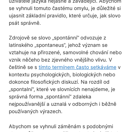
uživatele jazyka nejasné a zavádějící. Abychom
se vyhnuli tomuto častému omylu, je důležité si
ujasnit základní pravidlo, které určuje, jak slovo
psát správně.
Zdrojově se slovo „spontánní“ odvozuje z
latinského „spontaneus“, jehož význam se
vztahuje na přirozené, samovolné chování nebo
vznik něčeho bez zjevného vnějšího vlivu. V
češtině se s
tímto termínem často setkáváme
v
kontextu psychologických, biologických nebo
dokonce filosofických diskuzí. Na rozdíl od
„spontalní“, které ve slovnících nenajdeme, je
správná forma „spontánní“ zdaleka
nejpoužívanější a uznalá v odborných i běžně
používaných výrazech.
Abychom se vyhnuli záměnám s podobnými