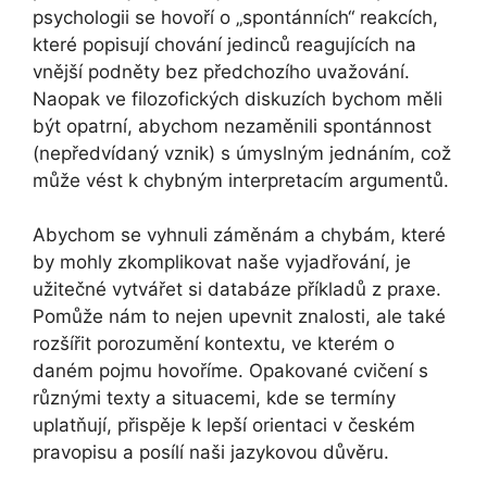
psychologii se hovoří o „spontánních“ reakcích,
které popisují chování jedinců reagujících na
vnější podněty bez předchozího uvažování.
Naopak ve filozofických diskuzích bychom měli
být opatrní, abychom nezaměnili spontánnost
(nepředvídaný vznik) s úmyslným jednáním, což
může vést k chybným interpretacím argumentů.
Abychom se vyhnuli záměnám a chybám, které
by mohly zkomplikovat naše vyjadřování, je
užitečné vytvářet si databáze příkladů z praxe.
Pomůže nám to nejen upevnit znalosti, ale také
rozšířit porozumění kontextu, ve kterém o
daném pojmu hovoříme. Opakované cvičení s
různými texty a situacemi, kde se termíny
uplatňují, přispěje k lepší orientaci v českém
pravopisu a posílí naši jazykovou důvěru.