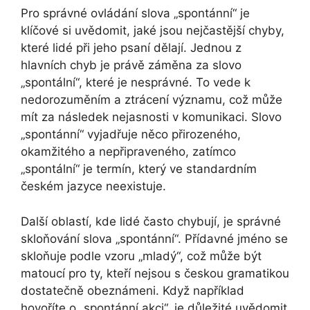
Pro správné ovládání slova „spontánní“ je
klíčové si uvědomit, jaké jsou nejčastější chyby,
které lidé při jeho psaní dělají. Jednou z
hlavních chyb je právě záměna za slovo
„spontální“, které je nesprávné. To vede k
nedorozuměním a ztrácení významu, což může
mít za následek nejasnosti v komunikaci. Slovo
„spontánní“ vyjadřuje něco přirozeného,
okamžitého a nepřipraveného, zatímco
„spontální“ je termín, který ve standardním
českém jazyce neexistuje.
Další oblastí, kde lidé často chybují, je správné
skloňování slova „spontánní“. Přídavné jméno se
skloňuje podle vzoru „mladý“, což může být
matoucí pro ty, kteří nejsou s českou gramatikou
dostatečně obeznámeni. Když například
hovoříte o „spontánní akci“, je důležité uvědomit