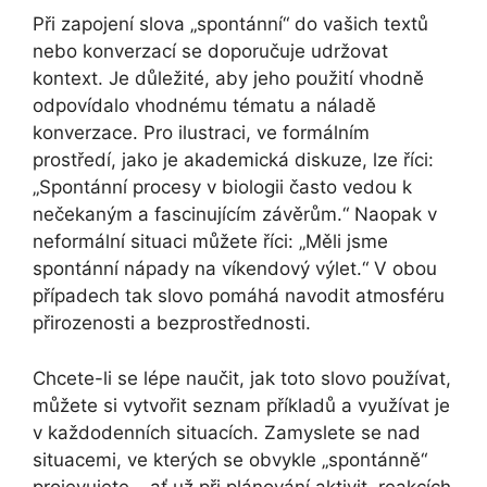
Při zapojení slova „spontánní“ do vašich textů
nebo konverzací se doporučuje udržovat
kontext. Je důležité, aby jeho použití vhodně
odpovídalo vhodnému tématu a náladě
konverzace. Pro ilustraci, ve formálním
prostředí, jako je akademická diskuze, lze říci:
„Spontánní procesy v biologii často vedou k
nečekaným a fascinujícím závěrům.“ Naopak v
neformální situaci můžete říci: „Měli jsme
spontánní nápady na víkendový výlet.“ V obou
případech tak slovo pomáhá navodit atmosféru
přirozenosti a bezprostřednosti.
Chcete-li se lépe naučit, jak toto slovo používat,
můžete si vytvořit seznam příkladů a využívat je
v každodenních situacích. Zamyslete se nad
situacemi, ve kterých se obvykle „spontánně“
projevujete – ať už při plánování aktivit, reakcích