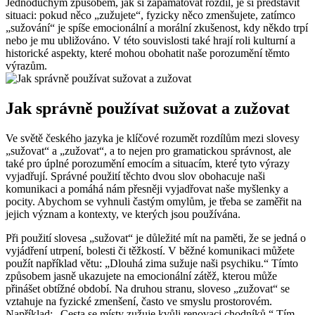
Jednoduchým způsobem, jak si zapamatovat rozdíl, je si představit
situaci: pokud něco „zužujete“, fyzicky něco zmenšujete, zatímco
„sužování“ je spíše emocionální a morální zkušenost, kdy někdo trpí
nebo je mu ubližováno. V této souvislosti také hrají roli kulturní a
historické aspekty, které mohou obohatit naše porozumění těmto
výrazům.
Jak správně používat sužovat a zužovat
Ve světě českého jazyka je klíčové rozumět rozdílům mezi slovesy
„sužovat“ a „zužovat“, a to nejen pro gramatickou správnost, ale
také pro úplné porozumění emocím a situacím, které tyto výrazy
vyjadřují. Správné použití těchto dvou slov obohacuje naši
komunikaci a pomáhá nám přesněji vyjadřovat naše myšlenky a
pocity. Abychom se vyhnuli častým omylům, je třeba se zaměřit na
jejich význam a kontexty, ve kterých jsou používána.
Při použití slovesa „sužovat“ je důležité mít na paměti, že se jedná o
vyjádření utrpení, bolesti či těžkostí. V běžné komunikaci můžete
použít například větu: „Dlouhá zima sužuje naši psychiku.“ Tímto
způsobem jasně ukazujete na emocionální zátěž, kterou může
přinášet obtížné období. Na druhou stranu, sloveso „zužovat“ se
vztahuje na fyzické zmenšení, často ve smyslu prostorovém.
Například: „Cesta se místy zužuje kvůli renovaci chodníků.“ Tím