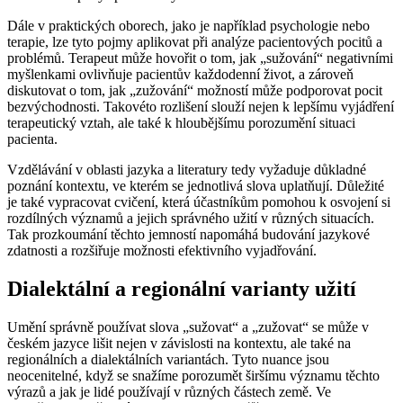
Dále v praktických oborech, jako je například psychologie nebo
terapie, lze tyto pojmy aplikovat při analýze pacientových pocitů a
problémů. Terapeut může hovořit o tom, jak „sužování“ negativními
myšlenkami ovlivňuje pacientův každodenní život, a zároveň
diskutovat o tom, jak „zužování“ možností může podporovat pocit
bezvýchodnosti. Takovéto rozlišení slouží nejen k lepšímu vyjádření
terapeutický vztah, ale také k hloubějšímu porozumění situaci
pacienta.
Vzdělávání v oblasti jazyka a literatury tedy vyžaduje důkladné
poznání kontextu, ve kterém se jednotlivá slova uplatňují. Důležité
je také vypracovat cvičení, která účastníkům pomohou k osvojení si
rozdílných významů a jejich správného užití v různých situacích.
Tak prozkoumání těchto jemností napomáhá budování jazykové
zdatnosti a rozšiřuje možnosti efektivního vyjadřování.
Dialektální a regionální varianty užití
Umění správně používat slova „sužovat“ a „zužovat“ se může v
českém jazyce lišit nejen v závislosti na kontextu, ale také na
regionálních a dialektálních variantách. Tyto nuance jsou
neocenitelné, když se snažíme porozumět širšímu významu těchto
výrazů a jak je lidé používají v různých částech země. Ve