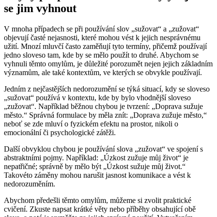
se jim vyhnout
V mnoha případech se při používání slov „sužovat“ a „zužovat“
objevují časté nejasnosti, které mohou vést k jejich nesprávnému
užití. Mnozí mluvčí často zaměňují tyto termíny, přičemž používají
jedno sloveso tam, kde by se mělo použít to druhé. Abychom se
vyhnuli těmto omylům, je důležité porozumět nejen jejich základním
významům, ale také kontextům, ve kterých se obvykle používají.
Jedním z nejčastějších nedorozumění se týká situací, kdy se sloveso
„sužovat“ používá v kontextu, kde by bylo vhodnější sloveso
„zužovat“. Například běžnou chybou je tvrzení: „Doprava sužuje
město.“ Správná formulace by měla znít: „Doprava zužuje město,“
neboť se zde mluví o fyzickém efektu na prostor, nikoli o
emocionální či psychologické zátěži.
Další obvyklou chybou je používání slova „zužovat“ ve spojení s
abstraktními pojmy. Například: „Úzkost zužuje můj život“ je
nepatřičné; správně by mělo být „Úzkost sužuje můj život.“
Takovéto záměny mohou narušit jasnost komunikace a vést k
nedorozuměním.
Abychom předešli těmto omylům, můžeme si zvolit praktické
cvičení. Zkuste napsat krátké věty nebo příběhy obsahující obě