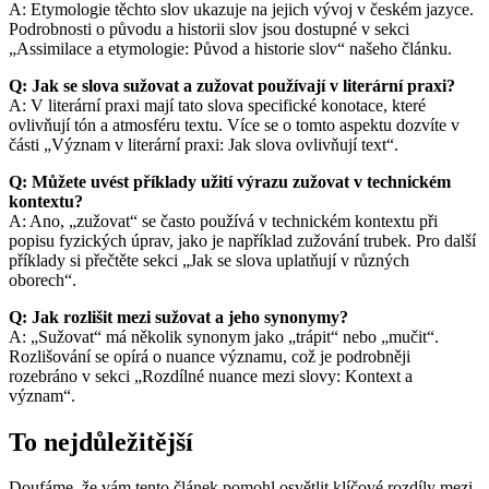
A: Etymologie těchto slov ukazuje na jejich vývoj v českém jazyce.
Podrobnosti o původu a historii slov jsou dostupné v sekci
„Assimilace a etymologie: Původ a historie slov“ našeho článku.
Q: Jak se slova sužovat a zužovat používají v literární praxi?
A: V literární praxi mají tato slova specifické konotace, které
ovlivňují tón a atmosféru textu. Více se o tomto aspektu dozvíte v
části „Význam v literární praxi: Jak slova ovlivňují text“.
Q: Můžete uvést příklady užití výrazu zužovat v technickém
kontextu?
A: Ano, „zužovat“ se často používá v technickém kontextu při
popisu fyzických úprav, jako je například zužování trubek. Pro další
příklady si přečtěte sekci „Jak se slova uplatňují v různých
oborech“.
Q: Jak rozlišit mezi sužovat a jeho synonymy?
A: „Sužovat“ má několik synonym jako „trápit“ nebo „mučit“.
Rozlišování se opírá o nuance významu, což je podrobněji
rozebráno v sekci „Rozdílné nuance mezi slovy: Kontext a
význam“.
To nejdůležitější
Doufáme, že vám tento článek pomohl osvětlit klíčové rozdíly mezi