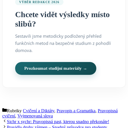
VÝBĚR REDAKCE 2026
Chcete vidět výsledky místo
slibů?
Sestavili jsme metodicky podložený přehled
funkčních metod na bezpečné studium z pohodlí
domova.
Prozkoumat studijní materiály →
Rubriky
Cvičení a Diktáty
,
Pravopis a Gramatika
,
Pravopisná
cvičení
,
Vyjmenovaná slova
Sichr x sychr: Pravopisná past, kterou snadno překonáte!
Pravidla druhy zájmen – Snadný průvodce pro studenty