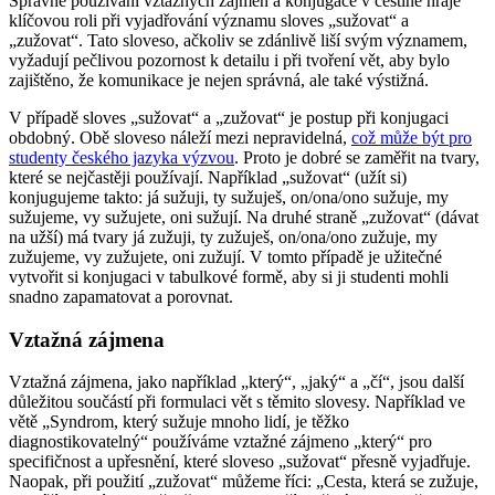
Správné používání vztažných zájmen a konjugace v češtině hraje
klíčovou roli při vyjadřování významu sloves „sužovat“ a
„zužovat“. Tato sloveso, ačkoliv se zdánlivě liší svým významem,
vyžadují pečlivou pozornost k detailu i při tvoření vět, aby bylo
zajištěno, že komunikace je nejen správná, ale také výstižná.
V případě sloves „sužovat“ a „zužovat“ je postup při konjugaci
obdobný. Obě sloveso náleží mezi nepravidelná,
což může být pro
studenty českého jazyka výzvou
. Proto je dobré se zaměřit na tvary,
které se nejčastěji používají. Například „sužovat“ (užít si)
konjugujeme takto: já sužuji, ty sužuješ, on/ona/ono sužuje, my
sužujeme, vy sužujete, oni sužují. Na druhé straně „zužovat“ (dávat
na užší) má tvary já zužuji, ty zužuješ, on/ona/ono zužuje, my
zužujeme, vy zužujete, oni zužují. V tomto případě je užitečné
vytvořit si konjugaci v tabulkové formě, aby si ji studenti mohli
snadno zapamatovat a porovnat.
Vztažná zájmena
Vztažná zájmena, jako například „který“, „jaký“ a „čí“, jsou další
důležitou součástí při formulaci vět s těmito slovesy. Například ve
větě „Syndrom, který sužuje mnoho lidí, je těžko
diagnostikovatelný“ používáme vztažné zájmeno „který“ pro
specifičnost a upřesnění, které sloveso „sužovat“ přesně vyjadřuje.
Naopak, při použití „zužovat“ můžeme říci: „Cesta, která se zužuje,