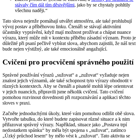
stávaly čím dál tím děsivějšími
, jako by se chystaly pohltily
všechnu naději.“
Tato slova nejenže pomáhají utvářet atmosféru, ale také prohlubují
vývoj postav a příběhovou linku. Čtenáři se stávají aktivními
účastníky vyprávění, když mají možnost prožívat a chápat nuance
výrazu, který může mít v kontextu příběhu zásadní význam. Proto je
důležité při psaní pečlivě vybírat slova, abychom zajistili, že náš text
bude nejen výstižný, ale také emocionálně angažující.
Cvičení pro procvičení správného použití
Správné používání výrazů „sužovat“ a „zužovat“ vyžaduje nejen
znalost jejich významů, ale také schopnost tyto výrazy ohodnotit v
různých kontextech. Aby se čtenáři a pisatelé mohli lépe orientovat
v jejich nuancích, připravili jsme několik cvičení. Tato cvičení
pomohou rozvinout dovednosti při rozpoznávání a aplikaci těchto
sloves v praxi.
Začněte jednoduchými úkoly, které vám pomohou odlišit obě slova.
Vytvořte tabulku, do které budete zapisovat různé situace a k nim
přiřazovat správný výrazy. Například, situace jako „Postava trpí
nedostatkem spánku“ by měla být spojena s „sužovat“, zatímco
„Úzký průchod lesem“ by mělo vést k „zužovat“. Tato aktivita se