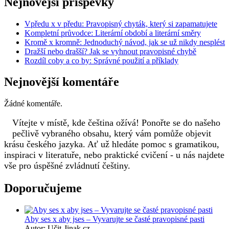
Nejnovější příspěvky
Vpředu x v předu: Pravopisný chyták, který si zapamatujete
Kompletní průvodce: Literární období a literární směry
Kromě x kromně: Jednoduchý návod, jak se už nikdy nesplést
Dražší nebo drašší? Jak se vyhnout pravopisné chybě
Rozdíl coby a co by: Správné použití a příklady
Nejnovější komentáře
Žádné komentáře.
Vítejte v místě, kde čeština ožívá! Ponořte se do našeho
pečlivě vybraného obsahu, který vám pomůže objevit
krásu českého jazyka. Ať už hledáte pomoc s gramatikou,
inspiraci v literatuře, nebo praktické cvičení - u nás najdete
vše pro úspěšné zvládnutí češtiny.
Doporučujeme
Aby ses x aby jses – Vyvarujte se časté pravopisné pasti
Autor: Učit-Jinak.cz