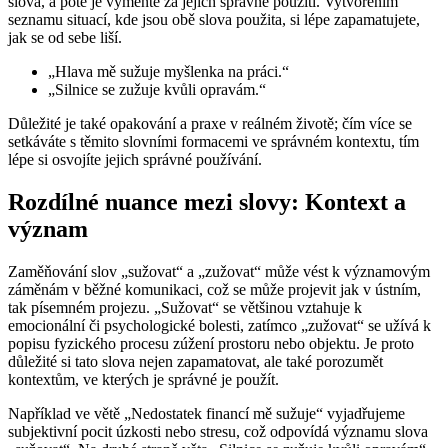
slova, a poté je vyměňte za jejich správné použití. Vytvořením
seznamu situací, kde jsou obě slova použita, si lépe zapamatujete,
jak se od sebe liší.
„Hlava mě sužuje myšlenka na práci.“
„Silnice se zužuje kvůli opravám.“
Důležité je také opakování a praxe v reálném životě; čím více se
setkáváte s těmito slovními formacemi ve správném kontextu, tím
lépe si osvojíte jejich správné používání.
Rozdílné nuance mezi slovy: Kontext a
význam
Zaměňování slov „sužovat“ a „zužovat“ může vést k významovým
záměnám v běžné komunikaci, což se může projevit jak v ústním,
tak písemném projezu. „Sužovat“ se většinou vztahuje k
emocionální či psychologické bolesti, zatímco „zužovat“ se užívá k
popisu fyzického procesu zúžení prostoru nebo objektu. Je proto
důležité si tato slova nejen zapamatovat, ale také porozumět
kontextům, ve kterých je správné je použít.
Například ve větě „Nedostatek financí mě sužuje“ vyjadřujeme
subjektivní pocit úzkosti nebo stresu, což odpovídá významu slova