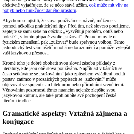
efektivně vyjadřujete, že se něco stává užším,
což může mít vliv na
pohyb nebo funkčnost daného prostoru
.
Abychom se ujistili, že slova používáme správně, můžeme si
pomoci několika praktickými tipy. Před tím, než sloveso použijeme,
zeptejte se sami sebe na otázku: „Vysvětluji problém, obtíž nebo
bolest?“, v tomto případě zvolte „sužovat“. Pokud mluvíte o
fyzickém zmenšení, pak „zužovat“ bude správnou volbou. Tento
jednoduchý test vám ušetří mnohá nedorozumění a pomůže vylepšit
vaši jazykovou přesnost.
Kromě toho je dobré obohatit svou slovní zásobu příklady z
literatury, kde jsou obě slova používána. Například v básních se
často setkáváme se „sužováním“ jako způsobem vyjádření pocitů
postav, zatímco v prozaických popisech se „zužování“ může
objevovat ve spojení s architekturou nebo přírodními scenériemi.
Věnováním pozornosti těmto nuancím nejenže zlepšíte svou
jazykovou kulturu, ale také prohloubíte své pochopení české
literární tradice.
Gramatické aspekty: Vztažná zájmena a
konjugace