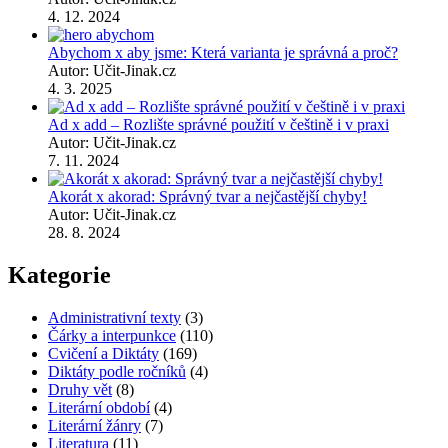
4. 12. 2024
Abychom x aby jsme: Která varianta je správná a proč?
Autor: Učit-Jinak.cz
4. 3. 2025
Ad x add – Rozlište správné použití v češtině i v praxi
Autor: Učit-Jinak.cz
7. 11. 2024
Akorát x akorad: Správný tvar a nejčastější chyby!
Autor: Učit-Jinak.cz
28. 8. 2024
Kategorie
Administrativní texty
(3)
Čárky a interpunkce
(110)
Cvičení a Diktáty
(169)
Diktáty podle ročníků
(4)
Druhy vět
(8)
Literární období
(4)
Literární žánry
(7)
Literatura
(11)