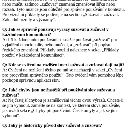
nebo mučit, zatímco „zužovat“ znamená zmenšovat šířku nebo
rozsah. Tyto nuance jsou důležité pro správné používání v kontextu.
Pro vizuální příklady se podívejte na section „Sužovat a zužovat:
Základní rozdíly a významy“.
Q: Jak se správně používají výrazy sužovat a zužovat v
každodenní komunikaci?
A: Při každodenním používání se snažte používat „sužovat“ pro
vyjádření emocionality nebo mučení, a „zužovat“ při popisu
fyzického zmenšení. Příklady použití naleznete v sekci „Příklady
použití v každodenní komunikaci“.
Q: Kde se cvičení na rozlišení mezi sužovat a zužovat dají najít?
A: Cvičení na rozlišení těchto pojmů se nacházejí v sekci „Cvičení
pro procvičení správného použití“. Tato cvičení vám pomohou lépe
pochopit správnou aplikaci slov.
Q: Jaké chyby jsou nejčastější při používání slov sužovat a
zužovat?
A: Nejčastější chybou je zaměňování těchto dvou výrazů. Chcete-li
se jim vyhnout, zaměřte se na kontext, ve kterém slova používáte,
jak uvádí sekce „Chyby při používání: Časté omyly a jak se jim
vyhnout“.
Q: Jaký je historický původ slov sužovat a zužovat?