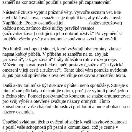
zaměří na kontextuální použití a pomůže při zapamatování.
Následně zkuste vyplnit prázdné věty. Vytvořte seznam vět, kde
chybí klíčová slova, a snažte se je doplnit tak, aby dávaly smysl.
Například: „Pocity osamělosti jej __________ (sužovat/zužovat)
každou noc, zatímco úzké uličky pravěké vesnice __________
(sužovat/zužovat) cestujícím jeho dobrodružství.“ Po vyplnění si
projděte všechny věty a zhodnoťte správnost svých odpovědí.
Pro hlubší pochopení situací, které vyžadují oba termíny, zkuste
napsat krátký příběh. V příběhu se zaměřte na to, aby jak
„sužování“, tak „zužování“ hrály důležitou roli v rozvoji děje.
Můžete popisovat psychické napětí postavy („sužovat“) a fyzická
omezení v její cestě („zužovat“). Tento úkol vám pomůže uvědomit
si, jak použití správného slova ovlivňuje celkovou atmosféru textu.
Další aktivitou může být diskuze s přáteli nebo spolužáky. Sdílejte s
nimi různé příklady a diskutujte o tom, proč jste vybrali právě jedno
z těchto slov. Pomocí poskytnutého kontextu se snažte argumentovat
pro svůj výběr a otevřeně zvažujte názory druhých. Tímto
způsobem se vaše chápání klubosloví prohloubí a bude obohaceno o
názory ostatních.
Úspěšné zvládnutí těchto cvičení přispěje k vaší jazykové zdatnosti
a posílí vaše schopnosti při psaní a komunikaci, což je cenné v