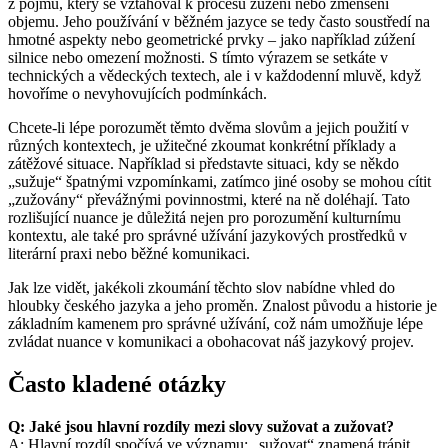
z pojmu, který se vztahoval k procesu zúžení nebo zmenšení
objemu. Jeho používání v běžném jazyce se tedy často soustředí na
hmotné aspekty nebo geometrické prvky – jako například zúžení
silnice nebo omezení možnosti. S tímto výrazem se setkáte v
technických a vědeckých textech, ale i v každodenní mluvě, když
hovoříme o nevyhovujících podmínkách.
Chcete-li lépe porozumět těmto dvěma slovům a jejich použití v
různých kontextech, je užitečné zkoumat konkrétní příklady a
zátěžové situace. Například si představte situaci, kdy se někdo
„sužuje“ špatnými vzpomínkami, zatímco jiné osoby se mohou cítit
„zužovány“ převážnými povinnostmi, které na ně doléhají. Tato
rozlišující nuance je důležitá nejen pro porozumění kulturnímu
kontextu, ale také pro správné užívání jazykových prostředků v
literární praxi nebo běžné komunikaci.
Jak lze vidět, jakékoli zkoumání těchto slov nabídne vhled do
hloubky českého jazyka a jeho proměn. Znalost původu a historie je
základním kamenem pro správné užívání, což nám umožňuje lépe
zvládat nuance v komunikaci a obohacovat náš jazykový projev.
Často kladené otázky
Q: Jaké jsou hlavní rozdíly mezi slovy sužovat a zužovat?
A: Hlavní rozdíl spočívá ve významu: „sužovat“ znamená trápit