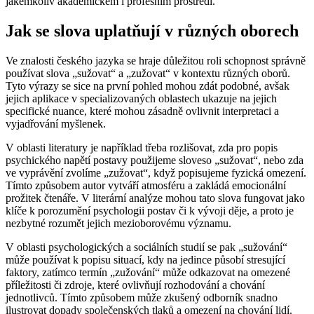
jakémkoliv akademickém i profesním prostředí.
Jak se slova uplatňují v různých oborech
Ve znalosti českého jazyka se hraje důležitou roli schopnost správně
používat slova „sužovat“ a „zužovat“ v kontextu různých oborů.
Tyto výrazy se sice na první pohled mohou zdát podobné, avšak
jejich aplikace v specializovaných oblastech ukazuje na jejich
specifické nuance, které mohou zásadně ovlivnit interpretaci a
vyjadřování myšlenek.
V oblasti literatury je například třeba rozlišovat, zda pro popis
psychického napětí postavy použijeme sloveso „sužovat“, nebo zda
ve vyprávění zvolíme „zužovat“, když popisujeme fyzická omezení.
Tímto způsobem autor vytváří atmosféru a zakládá emocionální
prožitek čtenáře. V literární analýze mohou tato slova fungovat jako
klíče k porozumění psychologii postav či k vývoji děje, a proto je
nezbytné rozumět jejich mezioborovému významu.
V oblasti psychologických a sociálních studií se pak „sužování“
může používat k popisu situací, kdy na jedince působí stresující
faktory, zatímco termín „zužování“ může odkazovat na omezené
příležitosti či zdroje, které ovlivňují rozhodování a chování
jednotlivců. Tímto způsobem může zkušený odborník snadno
ilustrovat dopady společenských tlaků a omezení na chování lidí.