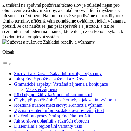
Zaměření na správné používání těchto slov je důležité nejen pro
obohacení vaší slovní zásoby, ale také pro vyjádření myšlenek s
přesností a důvtipem. Na tomto místě se podíváme na rozdíly mezi
těmito termíny, přičemž vám pomůžeme ovládnout jejich význam a
použití. Je čas naučit se, jak psát správně a s jistotou, a tak se
seznamte s pohledem na nuance, které dělají z českého jazyka tak
fascinující a komplexní systém.
Obsah
Sužovat a zužovat: Základní rozdíly a významy
Jak správně používat sužovat a zužovat
Gramatické aspekty: Vztažná zájmena a konjugace
Vztažná zájmena
Příklady použití v každodenní komunikaci
Chyby při používání: Časté omyly a jak se jim vyhnout
Rozdílné nuance mezi slovy: Kontext a význam
Význam v literární praxi: Jak slova ovlivňují text
Cvičení pro procvičení správného použití
Jak se slova uplatňují v různých oborech
Dialektální a regionální varianty užití