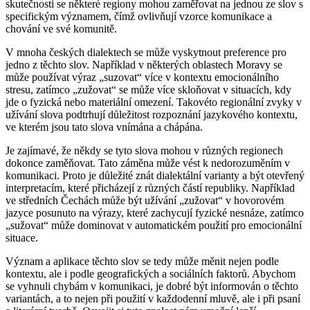
skutečnosti se některé regiony mohou zaměřovat na jednou ze slov s
specifickým významem, čímž ovlivňují vzorce komunikace a
chování ve své komunitě.
V mnoha českých dialektech se může vyskytnout preference pro
jedno z těchto slov. Například v některých oblastech Moravy se
může používat výraz „suzovat“ více v kontextu emocionálního
stresu, zatímco „zužovat“ se může více skloňovat v situacích, kdy
jde o fyzická nebo materiální omezení. Takovéto regionální zvyky v
užívání slova podtrhují důležitost rozpoznání jazykového kontextu,
ve kterém jsou tato slova vnímána a chápána.
Je zajímavé, že někdy se tyto slova mohou v různých regionech
dokonce zaměňovat. Tato záměna může vést k nedorozuměním v
komunikaci. Proto je důležité znát dialektální varianty a být otevřený
interpretacím, které přicházejí z různých částí republiky. Například
ve středních Čechách může být užívání „zužovat“ v hovorovém
jazyce posunuto na výrazy, které zachycují fyzické nesnáze, zatímco
„sužovat“ může dominovat v automatickém použití pro emocionální
situace.
Význam a aplikace těchto slov se tedy může měnit nejen podle
kontextu, ale i podle geografických a sociálních faktorů. Abychom
se vyhnuli chybám v komunikaci, je dobré být informován o těchto
variantách, a to nejen při použití v každodenní mluvě, ale i při psaní