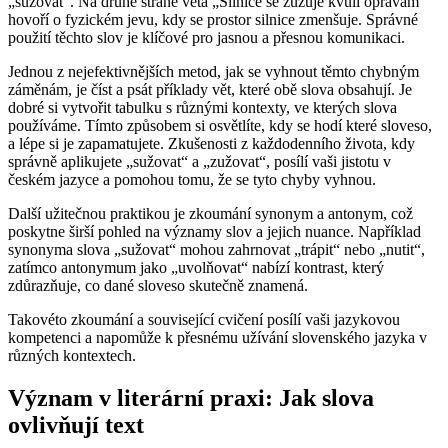
„sužovat“. Na druhé straně věta „Silnice se zužuje kvůli opravám“
hovoří o fyzickém jevu, kdy se prostor silnice zmenšuje. Správné
použití těchto slov je klíčové pro jasnou a přesnou komunikaci.
Jednou z nejefektivnějších metod, jak se vyhnout těmto chybným
záměnám, je číst a psát příklady vět, které obě slova obsahují. Je
dobré si vytvořit tabulku s různými kontexty, ve kterých slova
používáme. Tímto způsobem si osvětlíte, kdy se hodí které sloveso,
a lépe si je zapamatujete. Zkušenosti z každodenního života, kdy
správně aplikujete „sužovat“ a „zužovat“, posílí vaši jistotu v
českém jazyce a pomohou tomu, že se tyto chyby vyhnou.
Další užitečnou praktikou je zkoumání synonym a antonym, což
poskytne širší pohled na významy slov a jejich nuance. Například
synonyma slova „sužovat“ mohou zahrnovat „trápit“ nebo „nutit“,
zatímco antonymum jako „uvolňovat“ nabízí kontrast, který
zdůrazňuje, co dané sloveso skutečně znamená.
Takovéto zkoumání a související cvičení posílí vaši jazykovou
kompetenci a napomůže k přesnému užívání slovenského jazyka v
různých kontextech.
Význam v literární praxi: Jak slova
ovlivňují text