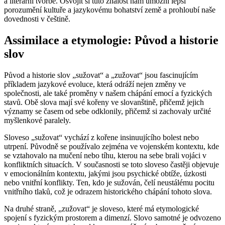
a literární tvorbě. Osvojit si tuto znalost nám umožní lepší
porozumění kultuře a jazykovému bohatství země a prohloubí naše
dovednosti v češtině.
Assimilace a etymologie: Původ a historie
slov
Původ a historie slov „sužovat“ a „zužovat“ jsou fascinujícím
příkladem jazykové evoluce, která odráží nejen změny ve
společnosti, ale také proměny v našem chápání emocí a fyzických
stavů. Obě slova mají své kořeny ve slovanštině, přičemž jejich
významy se časem od sebe odklonily, přičemž si zachovaly určité
myšlenkové paralely.
Sloveso „sužovat“ vychází z kořene insinuujícího bolest nebo
utrpení. Původně se používalo zejména ve vojenském kontextu, kde
se vztahovalo na mučení nebo tíhu, kterou na sebe brali vojáci v
konfliktních situacích. V současnosti se toto sloveso častěji objevuje
v emocionálním kontextu, jakými jsou psychické obtíže, úzkosti
nebo vnitřní konflikty. Ten, kdo je sužován, čelí neustálému pocitu
vnitřního tlaků, což je odrazem historického chápání tohoto slova.
Na druhé straně, „zužovat“ je sloveso, které má etymologické
spojení s fyzickým prostorem a dimenzí. Slovo samotné je odvozeno