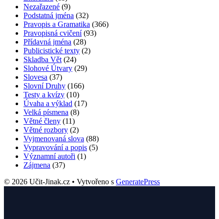
Nezařazené
(9)
Podstatná jména
(32)
Pravopis a Gramatika
(366)
Pravopisná cvičení
(93)
Přídavná jména
(28)
Publicistické texty
(2)
Skladba Vět
(24)
Slohové Útvary
(29)
Slovesa
(37)
Slovní Druhy
(166)
Testy a kvízy
(10)
Úvaha a výklad
(17)
Velká písmena
(8)
Větné členy
(11)
Větné rozbory
(2)
Vyjmenovaná slova
(88)
Vypravování a popis
(5)
Významní autoři
(1)
Zájmena
(37)
© 2026 Učit-Jinak.cz
• Vytvořeno s
GeneratePress