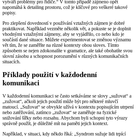
vytváří problémy pro řidiče.“ V tomto případě zájmeno opět
napomáhá k detailing prostoru, což je klíčové pro veškeré takové
popisy.
Pro zlepšení dovedností v používání vztažných zájmen je dobré
praktikovat. Například vezměte několik vět, a pokuste se je doplnit
vhodnými vztažnými zájmeny, aby se vyjádřilo, co nebo kdo je
součástí dané situace. Můžete experimentovat se změnou významu
vět tím, že se zaměříte na různé kontexty obou sloves. Tímto
způsobem se nejen zdokonalíte v gramatice, ale také obohatíte svou
slovní zásobu a schopnost porozumění v různých komunikačních
situacích.
Příklady použití v každodenní
komunikaci
V každodenní komunikaci se často setkáváme se slovy „sužovat“ a
„zužovat“, ačkoli jejich použití může být pro některé mluvčí
matoucí. „Sužovat“ se obvykle užívá v kontextu popisujícím utrpení
nebo zatěžování, zatímco „zužovat“ se zaměřuje na fyzické
snižování šířky nebo rozsahu. Abychom byli schopni tyto výrazy
správně použít, je důležité mít na paměti jejich kontext.
Například, v situaci, kdy někdo říká: „Syndrom sužuje lidi trpící