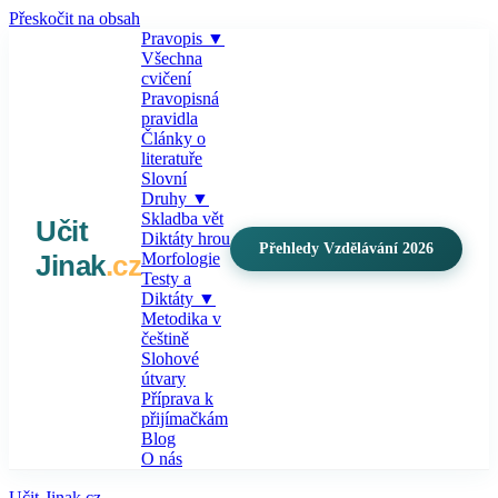
Přeskočit na obsah
Pravopis
▼
Všechna
cvičení
Pravopisná
pravidla
Články o
literatuře
Slovní
Druhy
▼
Skladba vět
Učit
Diktáty hrou
Přehledy Vzdělávání 2026
Jinak
.cz
Morfologie
Testy a
Diktáty
▼
Metodika v
češtině
Slohové
útvary
Příprava k
přijímačkám
Blog
O nás
Učit-Jinak.cz