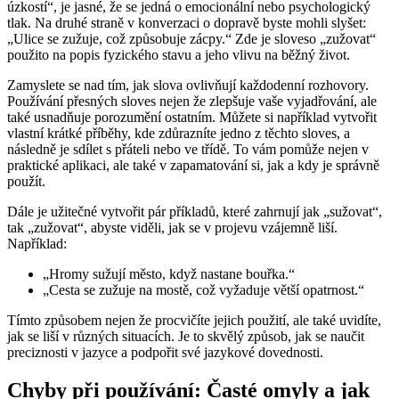
úzkostí“, je jasné, že se jedná o emocionální nebo psychologický
tlak. Na druhé straně v konverzaci o dopravě byste mohli slyšet:
„Ulice se zužuje, což způsobuje zácpy.“ Zde je sloveso „zužovat“
použito na popis fyzického stavu a jeho vlivu na běžný život.
Zamyslete se nad tím, jak slova ovlivňují každodenní rozhovory.
Používání přesných sloves nejen že zlepšuje vaše vyjadřování, ale
také usnadňuje porozumění ostatním. Můžete si například vytvořit
vlastní krátké příběhy, kde zdůrazníte jedno z těchto sloves, a
následně je sdílet s přáteli nebo ve třídě. To vám pomůže nejen v
praktické aplikaci, ale také v zapamatování si, jak a kdy je správně
použít.
Dále je užitečné vytvořit pár příkladů, které zahrnují jak „sužovat“,
tak „zužovat“, abyste viděli, jak se v projevu vzájemně liší.
Například:
„Hromy sužují město, když nastane bouřka.“
„Cesta se zužuje na mostě, což vyžaduje větší opatrnost.“
Tímto způsobem nejen že procvičíte jejich použití, ale také uvidíte,
jak se liší v různých situacích. Je to skvělý způsob, jak se naučit
preciznosti v jazyce a podpořit své jazykové dovednosti.
Chyby při používání: Časté omyly a jak