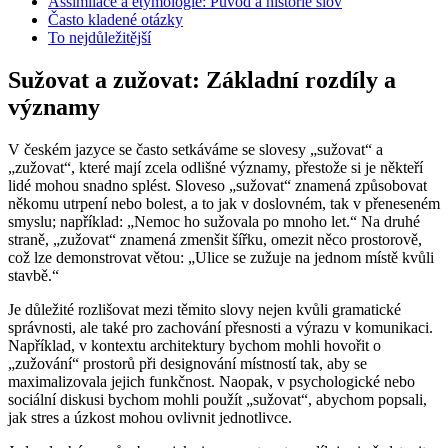
Assimilace a etymologie: Původ a historie slov
Často kladené otázky
To nejdůležitější
Sužovat a zužovat: Základní rozdíly a
významy
V českém jazyce se často setkáváme se slovesy „sužovat“ a
„zužovat“, které mají zcela odlišné významy, přestože si je někteří
lidé mohou snadno splést. Sloveso „sužovat“ znamená způsobovat
někomu utrpení nebo bolest, a to jak v doslovném, tak v přeneseném
smyslu; například: „Nemoc ho sužovala po mnoho let.“ Na druhé
straně, „zužovat“ znamená zmenšit šířku, omezit něco prostorově,
což lze demonstrovat větou: „Ulice se zužuje na jednom místě kvůli
stavbě.“
Je důležité rozlišovat mezi těmito slovy nejen kvůli gramatické
správnosti, ale také pro zachování přesnosti a výrazu v komunikaci.
Například, v kontextu architektury bychom mohli hovořit o
„zužování“ prostorů při designování místností tak, aby se
maximalizovala jejich funkčnost. Naopak, v psychologické nebo
sociální diskusi bychom mohli použít „sužovat“, abychom popsali,
jak stres a úzkost mohou ovlivnit jednotlivce.