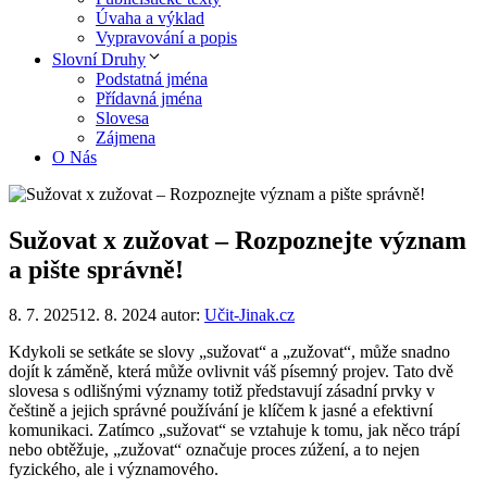
Úvaha a výklad
Vypravování a popis
Slovní Druhy
Podstatná jména
Přídavná jména
Slovesa
Zájmena
O Nás
Sužovat x zužovat – Rozpoznejte význam
a pište správně!
8. 7. 2025
12. 8. 2024
autor:
Učit-Jinak.cz
Kdykoli se setkáte se slovy „sužovat“ a „zužovat“, může snadno
dojít k záměně, která může ovlivnit váš písemný projev. Tato dvě
slovesa s odlišnými významy totiž představují zásadní prvky v
češtině a jejich správné používání je klíčem k jasné a efektivní
komunikaci. Zatímco „sužovat“ se vztahuje k tomu, jak něco trápí
nebo obtěžuje, „zužovat“ označuje proces zúžení, a to nejen
fyzického, ale i významového.