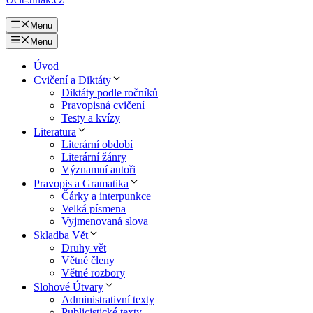
Menu
Menu
Úvod
Cvičení a Diktáty
Diktáty podle ročníků
Pravopisná cvičení
Testy a kvízy
Literatura
Literární období
Literární žánry
Významní autoři
Pravopis a Gramatika
Čárky a interpunkce
Velká písmena
Vyjmenovaná slova
Skladba Vět
Druhy vět
Větné členy
Větné rozbory
Slohové Útvary
Administrativní texty
Publicistické texty