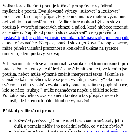
Volba slov v literární praxi je klíčová pro správné vyjádření
myšlenek a pocitů. Dva slovesné výrazy „sužovat“ a „zužovat“
představují fascinující případ, kdy jemné nuance mohou významně
ovlivnit tón a atmosféru textu. V literatuře mohou být tato slova
použita k vytvoření mocných obrazů a nálad, které hluboce rezonují
s čtenářem. Například použití slova „sužovat“ ve vyprávění o
postavě trpící psychickým ústupem okamžitě navozuje pocit empatie
a pocity beznaděje. Naopak, použití slova „zužovat“ v popisu scény
může přinést vizuální preciznost a konkrétně ukázat na fyzické
omezení, které postavy zažívají.
V literárních dílech se autorům nabízí široké spektrum možností pro
práci s těmito výrazy. Je důležité si uvědomit kontext, ve kterém jsou
použita, neboť může výrazně změnit interpretaci textu. Jakmile se
čtenář setká s příběhem, kde se postavy cítí „sužovány“ okolním
světem, snadno v sobě vyvolá pocity soucitu, zatímco popis situace,
kde se něco „zužuje“, může naznačovat napětí a blížící se krizi.
Použití správného slova v daném kontextu tak přispívá nejen k
jasnosti, ale i k emocionální hloubce vyprávění.
Příklady v literární praxi:
Sužování postavy:
„Dlouhé noci bez spánku sužovaly jeho
duši, a pomalu ničily i to poslední světlo, co v něm zbylo.“
Zužení prostoru:
„Cesta se zužovala, a
stromy po stranách se