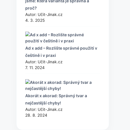
jsme: Která varianta je správná a
proč?
Autor: Učit-Jinak.cz
4. 3. 2025
Ad x add – Rozlište správné použití v
češtině i v praxi
Autor: Učit-Jinak.cz
7. 11. 2024
Akorát x akorad: Správný tvar a
nejčastější chyby!
Autor: Učit-Jinak.cz
28. 8. 2024