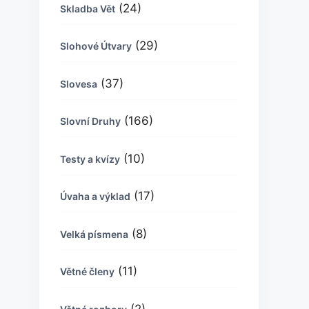
(24)
Skladba Vět
(29)
Slohové Útvary
(37)
Slovesa
(166)
Slovní Druhy
(10)
Testy a kvízy
(17)
Úvaha a výklad
(8)
Velká písmena
(11)
Větné členy
(2)