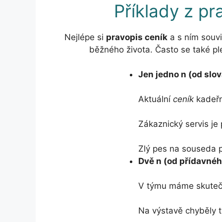
Příklady z pr
Nejlépe si
pravopis ceník
a s ním souvis
běžného života. Často se také p
Jen jedno n (od slov
Aktuální
ceník
kadeřn
Zákaznický servis je 
Zlý pes na souseda 
Dvě n (od přídavné
V týmu máme skuteč
Na výstavě chyběly t