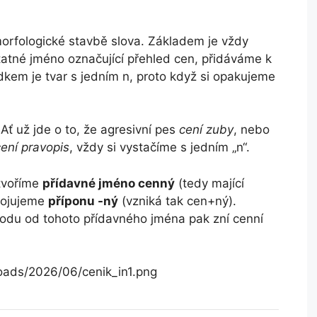
orfologické stavbě slova. Základem je vždy
atné jméno označující přehled cen, přidáváme k
dkem je tvar s jedním n, proto když si opakujeme
 Ať už jde o to, že agresivní pes
cení zuby
, nebo
cení pravopis
, vždy si vystačíme s jedním „n“.
tvoříme
přídavné jméno cenný
(tedy mající
ipojujeme
příponu -ný
(vzniká tak cen+ný).
odu od tohoto přídavného jména pak zní cenní
loads/2026/06/cenik_in1.png