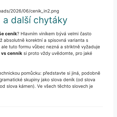
loads/2026/06/cenik_in2.png
 a další chytáky
še ceník
? Hlavním viníkem bývá velmi často
iž absolutně korektní a spisovná varianta s
ale tuto formu vůbec nezná a striktně vyžaduje
 vs cenník
si proto vždy uvědomte, pro jaké
chnickou pomůcku: představte si jiná, podobně
 gramatické skupiny jako slova deník (od slova
(od slova kámen). Ve všech těchto slovech je