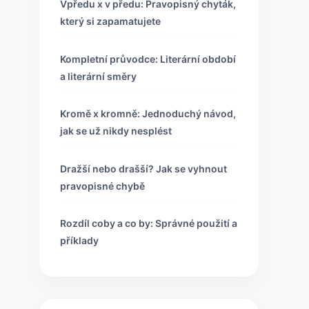
Vpředu x v předu: Pravopisný chyták,
který si zapamatujete
Kompletní průvodce: Literární období
a literární směry
Kromě x kromně: Jednoduchý návod,
jak se už nikdy nesplést
Dražší nebo drašší? Jak se vyhnout
pravopisné chybě
Rozdíl coby a co by: Správné použití a
příklady