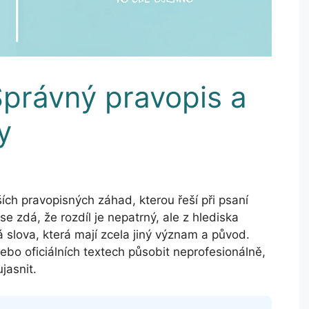
Správný pravopis a
y
ších pravopisných záhad, kterou řeší při psaní
e zdá, že rozdíl je nepatrný, ale z hlediska
á slova, která mají zcela jiný význam a původ.
bo oficiálních textech působit neprofesionálně,
jasnit.