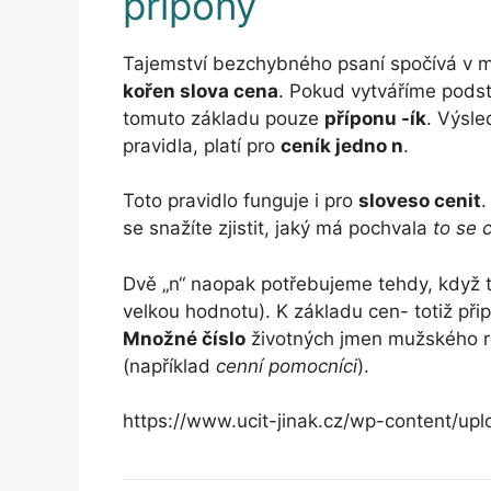
přípony
Tajemství bezchybného psaní spočívá v m
kořen slova cena
. Pokud vytváříme podst
tomuto základu pouze
příponu -ík
. Výsle
pravidla, platí pro
ceník jedno n
.
Toto pravidlo funguje i pro
sloveso cenit
.
se snažíte zjistit, jaký má pochvala
to se 
Dvě „n“ naopak potřebujeme tehdy, když 
velkou hodnotu). K základu cen- totiž př
Množné číslo
životných jmen mužského r
(například
cenní pomocníci
).
https://www.ucit-jinak.cz/wp-content/up