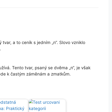
var, a to ceník s jedním „n“. Slovo vzniklo
.
žívá. Tento tvar, psaný se dvěma „n“, je však
 vede k častým záměnám a zmatkům.