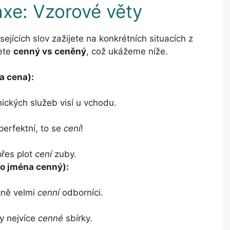
axe: Vzorové věty
ejících slov zažijete na konkrétních situacích z
lete
cenný vs ceněný
, což ukážeme níže.
a cena):
ických služeb visí u vchodu.
perfektní, to se
cení
!
přes plot
cení
zuby.
ho jména cenný):
ně velmi
cenní
odborníci.
y nejvíce
cenné
sbírky.