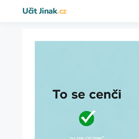
Přeskočit
Učit Jinak
.cz
na
obsah