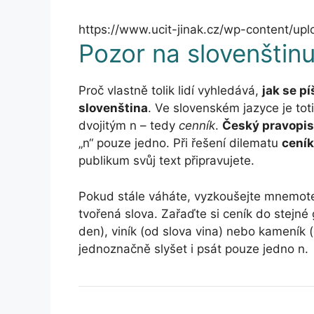
https://www.ucit-jinak.cz/wp-content/up
Pozor na slovenštinu
Proč vlastně tolik lidí vyhledává,
jak se pí
slovenština
. Ve slovenském jazyce je tot
dvojitým n – tedy
cenník
.
Český pravopis
„n“ pouze jedno. Při řešení dilematu
ceník
publikum svůj text připravujete.
Pokud stále váháte, vyzkoušejte mnemote
tvořená slova. Zařaďte si ceník do stejné
den), viník (od slova vina) nebo kameník 
jednoznačně slyšet i psát pouze jedno n.