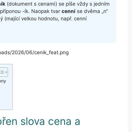
ík
(dokument s cenami) se píše vždy s jedním
 příponou -ík. Naopak tvar
cenní
se dvěma „n“
 (mající velkou hodnotu, např. cenní
loads/2026/06/cenik_feat.png
ony
ořen slova cena a