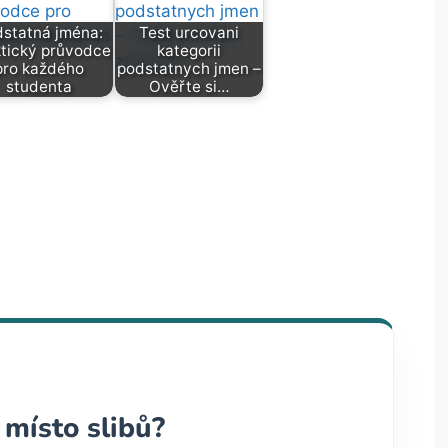
statná jména:
Test urcovani
tický průvodce
kategorii
pro každého
podstatnych jmen –
studenta
Ověřte si…
 místo slibů?