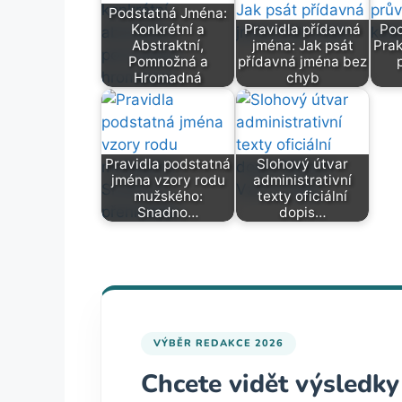
Podstatná Jména:
Konkrétní a
Pravidla přídavná
Pod
Abstraktní,
jména: Jak psát
Prak
Pomnožná a
přídavná jména bez
Hromadná
chyb
Pravidla podstatná
Slohový útvar
jména vzory rodu
administrativní
mužského:
texty oficiální
Snadno…
dopis…
VÝBĚR REDAKCE 2026
Chcete vidět výsledky