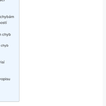
m chybám
ostí
ch chyb
h chyb
isí
vopisu