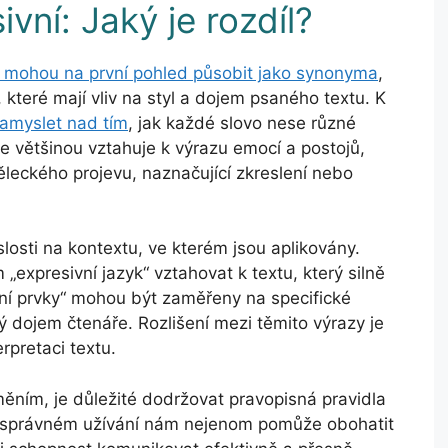
ivní: Jaký je rozdíl?
é mohou na první pohled působit jako synonyma
,
, které mají vliv na styl a dojem psaného textu. K
zamyslet nad tím
, jak každé slovo nese různé
e většinou vztahuje k výrazu emocí a postojů,
ěleckého projevu, naznačující zkreslení nebo
islosti na kontextu, ve kterém jsou aplikovány.
 „expresivní jazyk“ vztahovat k textu, který silně
vní prvky“ mohou být zaměřeny na specifické
vý dojem čtenáře. Rozlišení mezi těmito výrazy je
rpretaci textu.
ím, je důležité dodržovat pravopisná pravidla
ch správném užívání nám nejenom pomůže obohatit