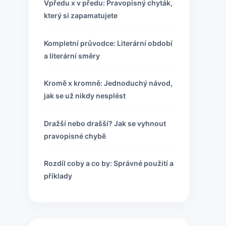
Vpředu x v předu: Pravopisný chyták,
který si zapamatujete
Kompletní průvodce: Literární období
a literární směry
Kromě x kromně: Jednoduchý návod,
jak se už nikdy nesplést
Dražší nebo drašší? Jak se vyhnout
pravopisné chybě
Rozdíl coby a co by: Správné použití a
příklady