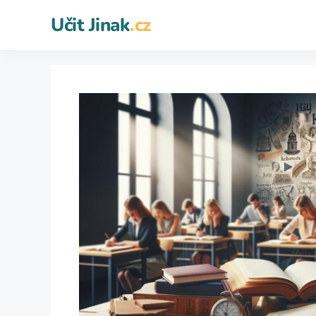
Přeskočit
Učit Jinak
.cz
na
obsah