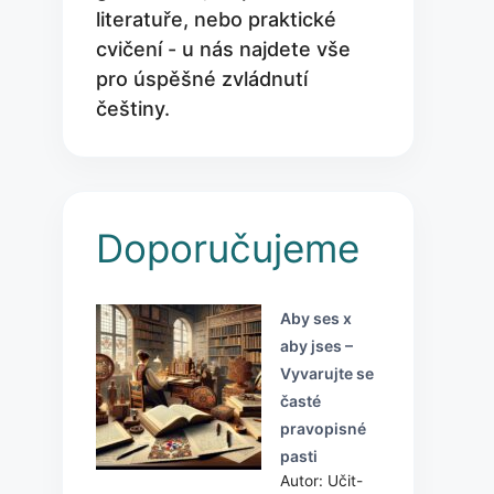
literatuře, nebo praktické
cvičení - u nás najdete vše
pro úspěšné zvládnutí
češtiny.
Doporučujeme
Aby ses x
aby jses –
Vyvarujte se
časté
pravopisné
pasti
Autor: Učit-