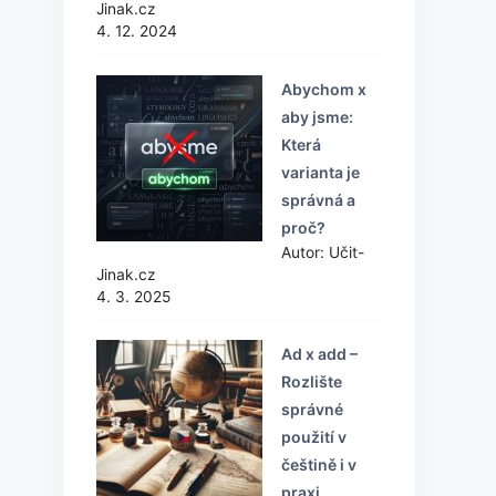
Jinak.cz
4. 12. 2024
Abychom x
aby jsme:
Která
varianta je
správná a
proč?
Autor: Učit-
Jinak.cz
4. 3. 2025
Ad x add –
Rozlište
správné
použití v
češtině i v
praxi