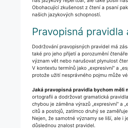
náš jazykový repertoár, ale také posílí n
Obohacující zkušenost z čtení a psaní pa
našich jazykových schopností.
Pravopisná pravidla 
Dodržování pravopisných pravidel má zása
také pro jeho přijetí a porozumění čtená
význam vět nebo narušovat plynulost čtení
V kontextu termínů jako „expresivní“ a „es
protože užití nesprávného pojmu může v
Jaká pravopisná pravidla bychom měli 
ortografii a dodržovat gramatická pravidl
chybou je záměna výrazů „expresivní“ a „es
citů a postojů, zatímco druhý se zaměřuje 
Nejen, že samotné významy se liší, ale i j
důslednou znalost pravidel.