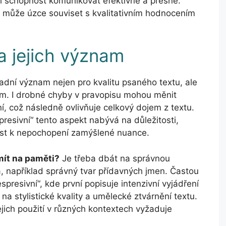
aši schopnost komunikovat efektivně a přesně.
k může úzce souviset s kvalitativním hodnocením
a jejich význam
dní význam nejen pro kvalitu psaného textu, ale
řem. I drobné chyby v pravopisu mohou měnit
, což následně ovlivňuje celkový dojem z textu.
presivní“ tento aspekt nabývá na důležitosti,
ést k nepochopení zamýšlené nuance.
mít na paměti?
Je třeba dbát na správnou
a, například správný tvar přídavných jmen. Častou
presivní“, kde první popisuje intenzivní vyjádření
na stylistické kvality a umělecké ztvárnění textu.
ejich použití v různých kontextech vyžaduje