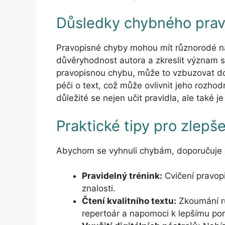
Důsledky chybného prav
Pravopisné chyby mohou mít různorodé ná
důvěryhodnost autora a zkreslit význam s
pravopisnou chybu, může to vzbuzovat do
péči o text, což může ovlivnit jeho rozhodn
důležité se nejen učit pravidla, ale také je
Praktické tipy pro zlepš
Abychom se vyhnuli chybám, doporučuje 
Pravidelný trénink:
Cvičení pravopi
znalosti.
Čtení kvalitního textu:
Zkoumání rů
repertoár a napomoci k lepšímu po