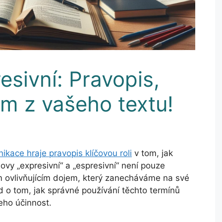
esivní: Pravopis,
em z vašeho textu!
kace hraje pravopis klíčovou roli
v tom, jak
ovy „expresivní“ a „espresivní“ není pouze
m ovlivňujícím dojem, který zanecháváme na své
d o tom, jak správné používání těchto termínů
jeho účinnost.