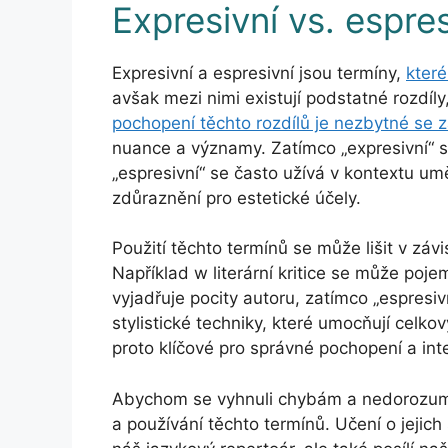
Expresivní vs. espres
Expresivní a espresivní jsou termíny,
kter
avšak mezi nimi existují podstatné rozdíly
pochopení těchto rozdílů je nezbytné se 
nuance a významy. Zatímco „expresivní“ s
„espresivní“ se často užívá v kontextu um
zdůraznění pro estetické účely.
Použití těchto termínů se může lišit v záv
Například w literární kritice se může pojem
vyjadřuje pocity autoru, zatímco „espresi
stylistické techniky, které umocňují celko
proto klíčové pro správné pochopení a inte
Abychom se vyhnuli chybám a nedorozuměn
a používání těchto termínů. Učení o jeji