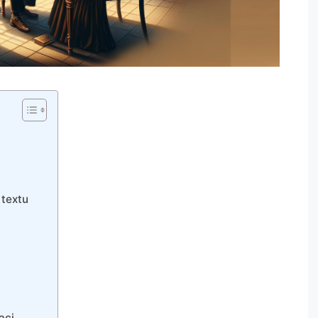
 textu
aci