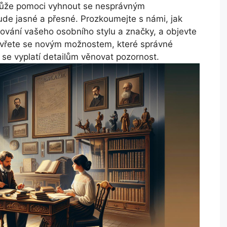
může pomoci vyhnout se nesprávným
bude jasné a přesné. Prozkoumejte s námi, jak
mování vašeho osobního stylu a značky, a objevte
 Otevřete se novým možnostem, které správné
č se vyplatí detailům věnovat pozornost.