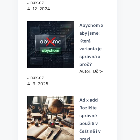
Jinak.cz
4. 12. 2024
Abychom x
aby jsme:
Která
varianta je
správná a
proč?
Autor: Učit-
Jinak.cz
4. 3. 2025
Ad x add –
Rozlište
správné
použití v
češtině i v
praxi