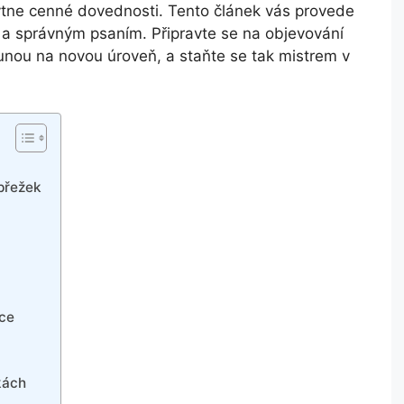
tne cenné dovednosti. Tento článek vás provede
m a správným psaním. Připravte se na objevování
osunou na novou úroveň, a staňte se tak mistrem v
spřežek
yce
kách