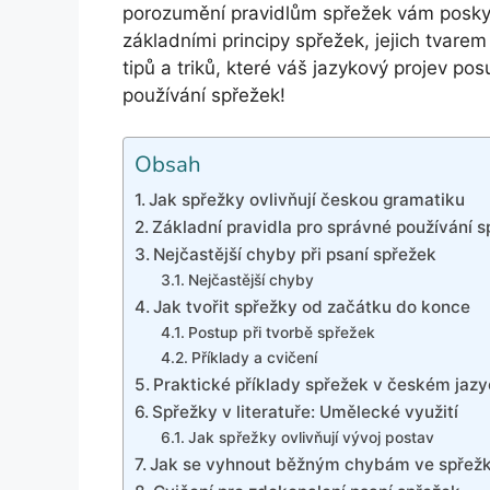
porozumění pravidlům spřežek vám posky
základními principy spřežek, jejich tvare
tipů a triků, které váš jazykový projev p
používání spřežek!
Obsah
Jak spřežky ovlivňují českou gramatiku
Základní pravidla pro správné používání 
Nejčastější chyby při psaní spřežek
Nejčastější chyby
Jak tvořit spřežky od začátku do konce
Postup při tvorbě spřežek
Příklady a cvičení
Praktické příklady spřežek v českém jaz
Spřežky v literatuře: Umělecké využití
Jak spřežky ovlivňují vývoj postav
Jak se vyhnout běžným chybám ve spřež