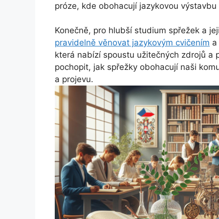
próze, kde obohacují jazykovou výstavbu a 
Konečně, pro hlubší studium spřežek a jej
pravidelně věnovat jazykovým cvičením
a 
která nabízí spoustu užitečných zdrojů a
pochopit, jak spřežky obohacují naši komun
a projevu.