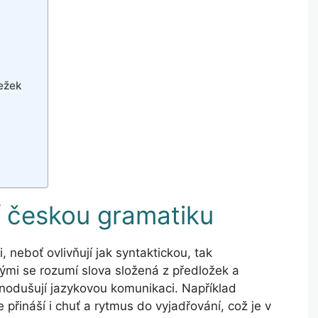
řežek
í českou gramatiku
, neboť ovlivňují jak syntaktickou, tak
rými se rozumí slova složená z předložek a
dnodušují jazykovou komunikaci. Například
 přináší i chuť a rytmus do vyjadřování, což je v