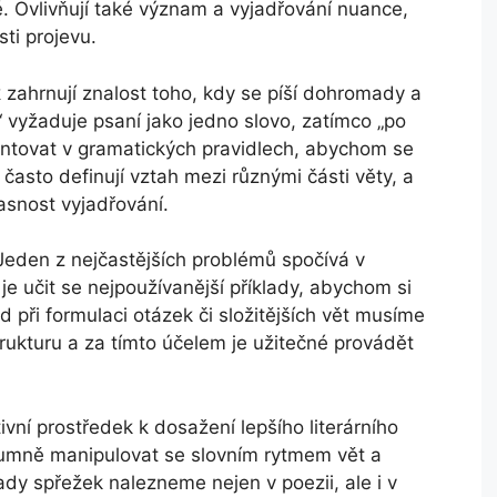
 Ovlivňují také význam a vyjadřování nuance,
sti projevu.
k
zahrnují znalost toho, kdy se píší dohromady a
 vyžaduje psaní jako jedno slovo, zatímco „po
ientovat v gramatických pravidlech, abychom se
často definují vztah mezi různými části věty, a
jasnost vyjadřování.
Jeden z nejčastějších problémů spočívá v
e učit se nejpoužívanější příklady, abychom si
klad při formulaci otázek či složitějších vět musíme
ukturu a za tímto účelem je užitečné provádět
tivní prostředek k dosažení lepšího literárního
umně manipulovat se slovním rytmem vět a
ady spřežek nalezneme nejen v poezii, ale i v