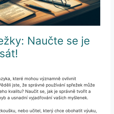
ežky: Naučte se je
sát!
azyka, které mohou významně ovlivnit
Věděli jste, že správné používání spřežek může
ho kvalitu? Naučit se, jak je správně tvořit a
hyb a usnadní vyjadřování vašich myšlenek.
 zkoušku, nebo učitel, který chce obohatit výuku,