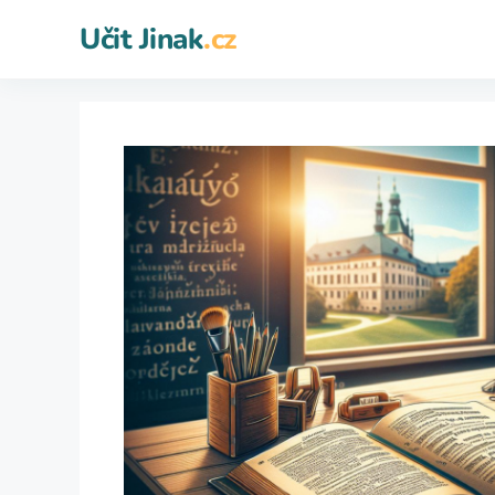
Přeskočit
Učit Jinak
.cz
na
obsah