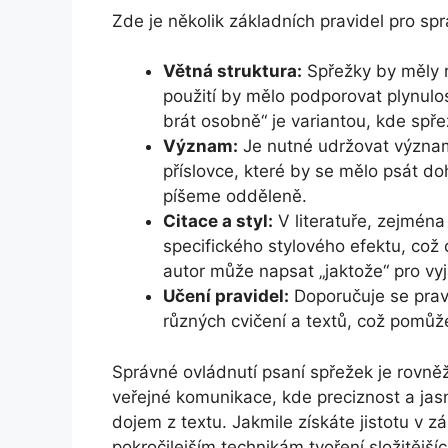
Zde je několik základních pravidel pro sp
Větná struktura:
Spřežky by měly re
použití by mělo podporovat plynulos
brát osobně“ je variantou, kde spř
Význam:
Je nutné udržovat význam 
příslovce, které by se mělo psát do
píšeme odděleně.
Citace a styl:
V literatuře, zejména
specifického stylového efektu, což
autor může napsat „jaktože“ pro vy
Učení pravidel:
Doporučuje se pravi
různých cvičení a textů, což pomůže 
Správné ovládnutí psaní spřežek je rovně
veřejné komunikace, kde preciznost a jasn
dojem z textu. Jakmile získáte jistotu v 
pokročilejším technikám tvoření složitějšíc