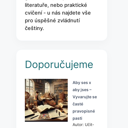
literatuře, nebo praktické
cvičení - u nás najdete vše
pro úspěšné zvládnutí
češtiny.
Doporučujeme
Aby ses x
aby jses –
Vyvarujte se
časté
pravopisné
pasti
Autor: Učit-