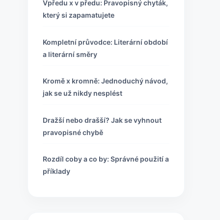
Vpředu x v předu: Pravopisný chyták,
který si zapamatujete
Kompletní průvodce: Literární období
a literární směry
Kromě x kromně: Jednoduchý návod,
jak se už nikdy nesplést
Dražší nebo drašší? Jak se vyhnout
pravopisné chybě
Rozdíl coby a co by: Správné použití a
příklady