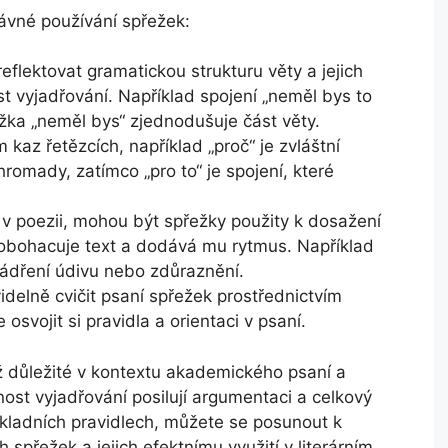
rávné používání spřežek:
flektovat gramatickou strukturu věty a jejich
t vyjadřování. Například spojení „neměl bys to
ežka „neměl bys“ zjednodušuje část věty.
kaz řetězcích, například „proč“ je zvláštní
hromady, zatímco „pro to“ je spojení, které
 v poezii, mohou být spřežky použity k dosažení
 obohacuje text a dodává mu rytmus. Například
jádření údivu nebo zdůraznění.
delně cvičit psaní spřežek prostřednictvím
osvojit si pravidla a orientaci v psaní.
ž důležité v kontextu akademického psaní a
ost vyjadřování posilují argumentaci a celkový
základních pravidlech, můžete se posunout k
h spřežek a jejich efektnímu využití v literárním