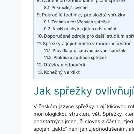
Cvičení pro zdokonalení psaní spřežek
Pokročilejší cvičení
Pokročilé techniky pro složité spřežky
Technika rozšířených spřežek
Analýza chyb a jejich odstranění
Doporučené zdroje pro další studium sp
Spřežky a jejich místo v moderní češtině
Pravidla pro správné užívání spřežek
Praktické aplikace spřežek
Otázky a odpovědi
Konečný verdikt
Jak spřežky ovlivňuj
V českém jazyce spřežky hrají klíčovou roli
morfologickou strukturu vět. Spřežky, kte
podstatných jmen, či sloves a částic, zje
spojení „jakto“ není jen zjednodušením, ale