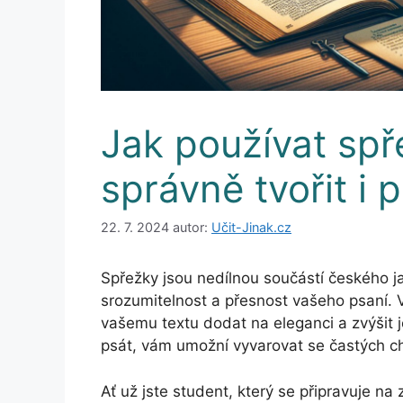
Jak používat spř
správně tvořit i p
22. 7. 2024
autor:
Učit-Jinak.cz
Spřežky jsou nedílnou součástí českého j
srozumitelnost a přesnost vašeho psaní. 
vašemu textu dodat na eleganci a zvýšit je
psát, vám umožní vyvarovat se častých c
Ať už jste student, který se připravuje na