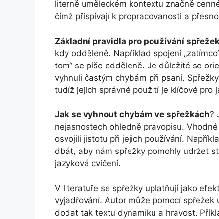
literně uměleckém kontextu značně cenné.
čímž přispívají k propracovanosti a přesno
Základní pravidla pro používání spřeže
kdy odděleně. Například spojení „zatímco“
tom“ se píše odděleně. Je důležité se or
vyhnuli častým chybám při psaní. Spřežky 
tudíž jejich správné použití je klíčové pro 
Jak se vyhnout chybám ve spřežkách
? 
nejasnostech ohledně pravopisu. Vhodné j
osvojili jistotu při jejich používání. Napří
dbát, aby nám spřežky pomohly udržet str
jazyková cvičení.
V literatuře se spřežky uplatňují jako efek
vyjadřování. Autor může pomocí spřežek 
dodat tak textu dynamiku a hravost. Příkl