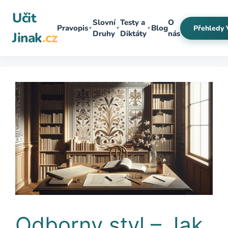
Přeskočit
Učit
na
Slovní
Testy a
O
Pravopis
Blog
Přehledy 
▼
▼
▼
obsah
Druhy
Diktáty
nás
Jinak
.cz
Odborny styl – Jak