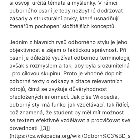
si osvojil určitá témata a myšlenky. V rámci
odborného psaní je tedy nezbytné dodržovat
zásady a strukturální prvky, které usnadňují
čtenářům pochopení složitějších konceptů.
Jedním z hlavních rysů odborného stylu je jeho
objektivnost a zájem o faktickou správnost. Při
psaní je důležité využívat odbornou terminologii,
avšak s rozmyslem a tak, aby byla srozumitelná
i pro cílovou skupinu. Proto je vhodné doplnit
odborné texty o odkazy a citace relevantních
zdrojů, čímž se zvyšuje důvěryhodnost
předložených informací. Jak píše Wikipedia,
odborný styl má funkci jak vzdělávací, tak řídící,
což znamená, že student by měl mít možnost
se textem efektivně vzdělávat a procvičovat své
dovednosti [[3]]
(https://cs.wikipedia.org/wiki/Odborn%C3%BD_s