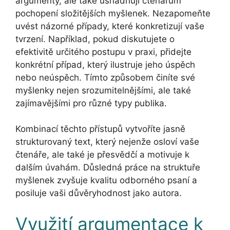
argumenty, ale také usnadňují čtenářům
pochopení složitějších myšlenek. Nezapomeňte
uvést názorné případy, které konkretizují vaše
tvrzení. Například, pokud diskutujete o
efektivitě určitého postupu v praxi, přidejte
konkrétní případ, který ilustruje jeho úspěch
nebo neúspěch. Tímto způsobem činíte své
myšlenky nejen srozumitelnějšími, ale také
zajímavějšími pro různé typy publika.
Kombinací těchto přístupů vytvoříte jasně
strukturovaný text, který nejenže osloví vaše
čtenáře, ale také je přesvědčí a motivuje k
dalším úvahám. Důsledná práce na struktuře
myšlenek zvyšuje kvalitu odborného psaní a
posiluje vaši důvěryhodnost jako autora.
Využití argumentace k