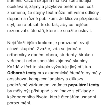
sdělení. Každá skupina má svá specifičtější
očekávání, zájmy a jazykové preference, což
znamená, že stejný text může mít velmi odlišný
dopad na různé publikum. Je klíčové přizpůsobit
styl, tón a obsah textu tak, aby co nejlépe
rezonoval s čtenáři, které se snažíte oslovit.
Nejdůležitějším krokem je porozumět svojí
cílové skupině. Zvažte, zda se jedná o
odborníky v daném oboru, studenty, širokou
veřejnost nebo speciální zájmové skupiny.
Každá z těchto skupin vyžaduje jiný přístup.
Odborné texty
pro akademické čtenáře by měly
obsahovat komplexní analýzy a důkazy
podložené výzkumem, zatímco
populární texty
by měly být přístupné a zajímavé s příklady z
každodenního života, které čtenářům usnadní
porozumění.