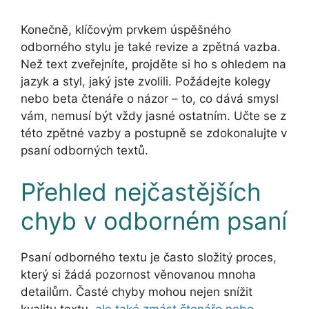
Konečně, klíčovým prvkem úspěšného
odborného stylu je také revize a zpětná vazba.
Než text zveřejníte, projděte si ho s ohledem na
jazyk a styl, jaký jste zvolili. Požádejte kolegy
nebo beta čtenáře o názor – to, co dává smysl
vám, nemusí být vždy jasné ostatním. Učte se z
této zpětné vazby a postupně se zdokonalujte v
psaní odborných textů.
Přehled nejčastějších
chyb v odborném psaní
Psaní odborného textu je často složitý proces,
který si žádá pozornost věnovanou mnoha
detailům. Časté chyby mohou nejen snížit
kvalitu textu,
ale také zmást čtenáře nebo