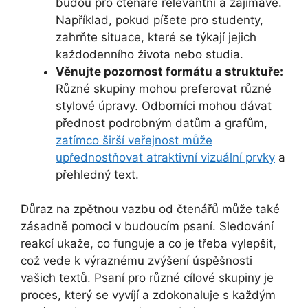
budou pro čtenáře relevantní a zajímavé.
Například, pokud píšete pro studenty,
zahrňte situace, které se týkají jejich
každodenního života nebo studia.
Věnujte pozornost formátu a struktuře:
Různé skupiny mohou preferovat různé
stylové úpravy. Odborníci mohou dávat
přednost podrobným datům a grafům,
zatímco širší veřejnost může
upřednostňovat atraktivní vizuální prvky
a
přehledný text.
Důraz na zpětnou vazbu od čtenářů může také
zásadně pomoci v budoucím psaní. Sledování
reakcí ukaže, co funguje a co je třeba vylepšit,
což vede k výraznému zvýšení úspěšnosti
vašich textů. Psaní pro různé cílové skupiny je
proces, který se vyvíjí a zdokonaluje s každým