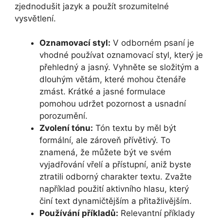
zjednodušit jazyk a použít srozumitelné
vysvětlení.
Oznamovací styl:
V odborném psaní je
vhodné používat oznamovací styl, který je
přehledný a jasný. Vyhněte se složitým a
dlouhým větám, které mohou čtenáře
zmást. Krátké a jasné formulace
pomohou udržet pozornost a usnadní
porozumění.
Zvolení tónu:
Tón textu by měl být
formální, ale zároveň přívětivý. To
znamená, že můžete být ve svém
vyjadřování vřelí a přístupní, aniž byste
ztratili odborný charakter textu. Zvažte
například použití aktivního hlasu, který
činí text dynamičtějším a přitažlivějším.
Používání příkladů:
Relevantní příklady