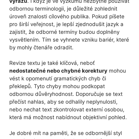
výrazu
. I když je ve výzkumu nezbytné používat
odbornou terminologii, je důležité zohlednit
úroveň znalosti cílového publika. Pokud píšete
pro širší veřejnost, je lepší zjednodušit jazyk a
zajistit, že odborné termíny budou doplněny
vysvětlením. Tím se vyhnete vzniku bariér, které
by mohly čtenáře odradit.
Revize textu je také klíčová, neboť
nedostatečné nebo chybné korektury
mohou
vést k opomenutí gramatických chyb či
překlepů. Tyto chyby mohou podkopat
odbornou důvěryhodnost. Doporučuje se text
přečíst nahlas, aby se odhalily neplynulosti,
nebo nechat text zkontrolovat externí osobou,
která má možnost nabídnout objektivní pohled.
Je dobré mít na paměti, že se odbornější styl