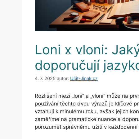
Loni x vloni: Jaký
doporučují jazyk
4. 7. 2025
autor:
Učit-Jinak.cz
Rozlišení mezi „loni“ a „vloni“ může na pr
používání těchto dvou výrazů je klíčové p
vztahují k minulému roku, avšak jejich kon
zaměříme na gramatické nuance a doporu
porozumět správnému užití v každodenní