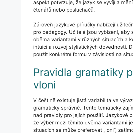
aspekt potvrzuje, že jazyk se vyvíjí a měn
čtenářů nebo posluchačů.
Zároveň jazykové příručky nabízejí užitečn
pro pedagogy. Učitelé jsou vybízeni, aby
oběma variantami v různých situacích a k
intuici a rozvoj stylistických dovedností. D
použít konkrétní formu v závislosti na sit
Pravidla gramatiky p
vloni
V češtině existuje jistá variabilita ve výra
gramaticky správné. Tento tematicky zají
nad pravidly pro jejich použití. Jazykové 
že výběr mezi těmito dvěma variantami je
situacích se může preferovat „loni“, zatím