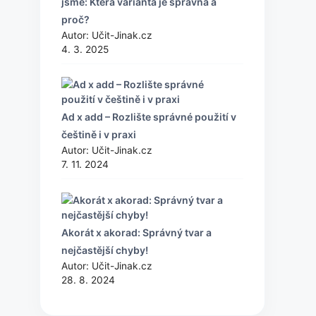
jsme: Která varianta je správná a
proč?
Autor: Učit-Jinak.cz
4. 3. 2025
Ad x add – Rozlište správné použití v
češtině i v praxi
Autor: Učit-Jinak.cz
7. 11. 2024
Akorát x akorad: Správný tvar a
nejčastější chyby!
Autor: Učit-Jinak.cz
28. 8. 2024