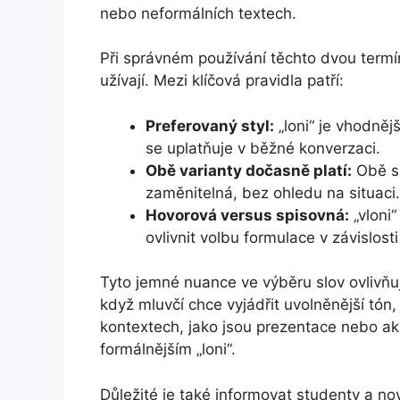
nebo neformálních textech.
Při správném používání těchto dvou termín
užívají. Mezi klíčová pravidla patří:
Preferovaný styl:
„loni“ je vhodnějš
se uplatňuje v běžné konverzaci.
Obě varianty dočasně platí:
Obě sl
zaměnitelná, bez ohledu na situaci.
Hovorová versus spisovná:
„vloni
ovlivnit volbu formulace v závislosti 
Tyto jemné nuance ve výběru slov ovlivňu
když mluvčí chce vyjádřit uvolněnější tón,
kontextech, jako jsou prezentace nebo ak
formálnějším „loni“.
Důležité je také informovat studenty a n