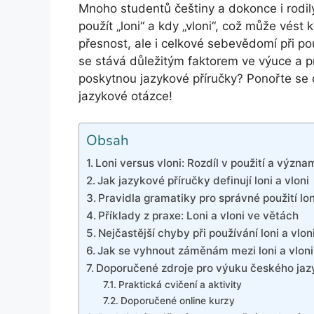
Mnoho studentů češtiny a dokonce i rodilý
použít „loni“ a kdy „vloni“, což může vés
přesnost, ale i celkové sebevědomí při po
se stává důležitým faktorem ve výuce a pra
poskytnou jazykové příručky? Ponořte se do
jazykové otázce!
Obsah
Loni versus vloni: Rozdíl v použití a význa
Jak jazykové příručky definují loni a vloni
Pravidla gramatiky pro správné použití lon
Příklady z praxe: Loni a vloni ve větách
Nejčastější chyby při používání loni a vlon
Jak se vyhnout záměnám mezi loni a vloni
Doporučené zdroje pro výuku českého jaz
Praktická cvičení a aktivity
Doporučené online kurzy