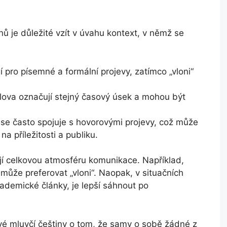
ů je důležité vzít v úvahu kontext, v němž se
í pro písemné a formální projevy, zatímco „vloni“
ova označují stejný časový úsek a mohou být
“ se často spojuje s hovorovými projevy, což může
na příležitosti a publiku.
jí celkovou atmosféru komunikace. Například,
 může preferovat „vloni“. Naopak, v situačních
ademické články, je lepší sáhnout po
ové mluvčí češtiny o tom, že samy o sobě žádné z