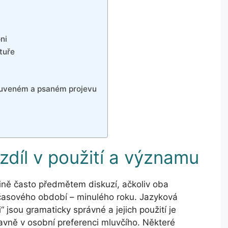
ni
atuře
 mluveném a psaném projevu
ozdíl v použití a významu
eštině často předmětem diskuzí, ačkoliv oba
 časového období – minulého roku. Jazyková
i“ jsou gramaticky správné a jejich použití je
vně v osobní preferenci mluvčího. Některé