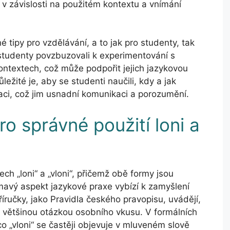
í v závislosti na použitém kontextu a vnímání
é tipy pro vzdělávání, a to jak pro studenty, tak
 studenty povzbuzovali k experimentování s
ontextech, což může podpořit jejich jazykovou
ůležité je, aby se studenti naučili, kdy a jak
uaci, což jim usnadní komunikaci a porozumění.
ro správné použití loni a
zech „loni“ a „vloni“, přičemž obě formy jsou
mavý aspekt jazykové praxe vybízí k zamyšlení
příručky, jako Pravidla českého pravopisu, uvádějí,
 většinou otázkou osobního vkusu. V formálních
co „vloni“ se častěji objevuje v mluveném slově