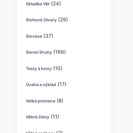
(24)
Skladba Vět
(29)
Slohové Útvary
(37)
Slovesa
(166)
Slovní Druhy
(10)
Testy a kvízy
(17)
Úvaha a výklad
(8)
Velká písmena
(11)
Větné členy
(2)