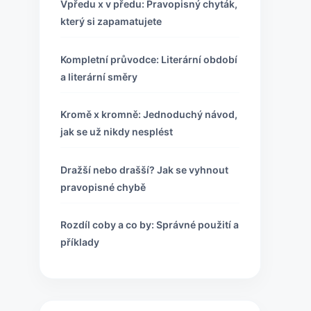
Vpředu x v předu: Pravopisný chyták,
který si zapamatujete
Kompletní průvodce: Literární období
a literární směry
Kromě x kromně: Jednoduchý návod,
jak se už nikdy nesplést
Dražší nebo drašší? Jak se vyhnout
pravopisné chybě
Rozdíl coby a co by: Správné použití a
příklady