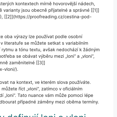
ěkterých kontextech mírně hovorovější nádech,
ě varianty jsou obecně přijatelné a správné [[1]]
, [[2]](https://proofreading.cz/cestina-pod-
 že oba výrazy lze používat podle osobní
v literatuře se můžete setkat s variabilním
jí rytmu a tónu textu, avšak nedochází k žádným
třeba se obávat výběru mezi „loni“ a „vloni“,
mně zaměnitelné [[3]]
-vloni/).
vat na kontext, ve kterém slova používáte.
můžete říct „vloni“, zatímco v oficiálním
dí „loni“. Tato nuance vám může pomoci lépe
 odbourat případné záměny mezi oběma termíny.