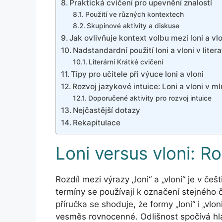
Praktická cvičení pro upevnění znalostí
Použití ve různých kontextech
Skupinové aktivity a diskuse
Jak ovlivňuje kontext volbu mezi loni a vlo
Nadstandardní použití loni a vloni v liter
Literární Krátké cvičení
Tipy pro učitele při výuce loni a vloni
Rozvoj jazykové intuice: Loni a vloni v
Doporučené aktivity pro rozvoj intuice
Nejčastější dotazy
Rekapitulace
Loni versus vloni: R
Rozdíl mezi výrazy „loni“ a „vloni“ je v č
termíny se používají k označení stejného
příručka se shoduje, že formy „loni“ i „vlon
vesměs rovnocenné. Odlišnost spočívá hla