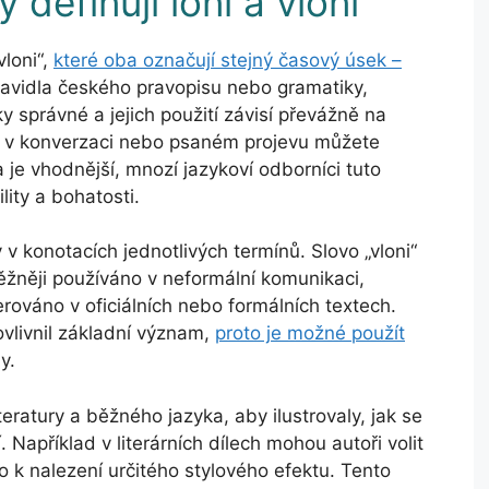
 definují loni a vloni
vloni“,
které oba označují stejný časový úsek –
pravidla českého pravopisu nebo gramatiky,
y správné a jejich použití závisí převážně na
se v konverzaci nebo psaném projevu můžete
 je vhodnější, mnozí jazykoví odborníci tuto
ility a bohatosti.
 v konotacích jednotlivých termínů. Slovo „vloni“
ěžněji používáno v neformální komunikaci,
erováno v oficiálních nebo formálních textech.
ovlivnil základní význam,
proto je možné použít
y.
teratury a běžného jazyka, aby ilustrovaly, jak se
 Například v literárních dílech mohou autoři volit
bo k nalezení určitého stylového efektu. Tento