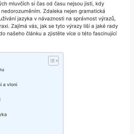
ch mluvčích si čas od času nejsou jisti, kdy
t k nedorozuměním. Zdaleka nejen gramatická
užívání jazyka v návaznosti na správnost výrazů,
xi. Zajímá vás, jak se tyto výrazy liší a jaké rady
 našeho článku a zjistěte více o této fascinující
mu
i a vloni
i
yka