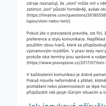
zdroje naznačují, že „vloni“ může mít v n
zatímco „loni“ působí formálněji, avšak ob
(https://hinative.com/questions/26185556)
lupou/vloni-nebo-loni/).
Pokud jde o pravopisná pravidla, lze říci,
preference a stylu komunikace. Například 
použitím obou tvarů, které se přizpůsobu
významovým rozdílům. V praxi tedy není po
protože oba termíny jsou správné a vzáje
(https://www.pravopisne.cz/2017/07/loni-x
V každodenní komunikaci je dobré pamato
Pokud mluvíte neformálně s přáteli, klidně 
prohlášení nebo písemnostech se lépe ho
přizpůsobit váš jazyk různým situacím a