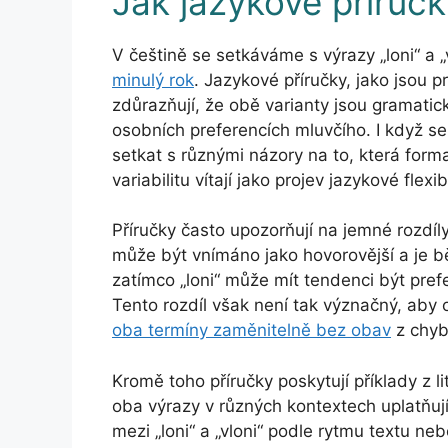
Jak jazykové příručky
V češtině se setkáváme s výrazy „loni“ a „
minulý rok
. Jazykové příručky, jako jsou 
zdůrazňují, že obě varianty jsou gramatick
osobních preferencích mluvčího. I když 
setkat s různými názory na to, která forma
variabilitu vítají jako projev jazykové flexib
Příručky často upozorňují na jemné rozdíly
může být vnímáno jako hovorovější a je b
zatímco „loni“ může mít tendenci být pref
Tento rozdíl však není tak význačný, aby 
oba termíny zaměnitelně bez obav
z chyb
Kromě toho příručky poskytují příklady z li
oba výrazy v různých kontextech uplatňují.
mezi „loni“ a „vloni“ podle rytmu textu ne