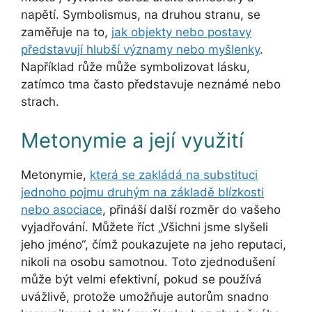
napětí. Symbolismus, na druhou stranu, se
zaměřuje na to,
jak objekty nebo postavy
představují hlubší významy nebo myšlenky
.
Například růže může symbolizovat lásku,
zatímco tma často představuje neznámé nebo
strach.
Metonymie a její využití
Metonymie,
která se zakládá na substituci
jednoho pojmu druhým na základě blízkosti
nebo asociace
, přináší další rozměr do vašeho
vyjadřování. Můžete říct „Všichni jsme slyšeli
jeho jméno“, čímž poukazujete na jeho reputaci,
nikoli na osobu samotnou. Toto zjednodušení
může být velmi efektivní, pokud se používá
uvážlivě, protože umožňuje autorům snadno