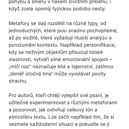
pohybu a směru v našem životním příběhu, i
když zcela opomíjí fyzickou podobu cesty.
Metafory se dají rozdělit na různé typy, od
jednoduchých, které jsou snadno pochopitelné,
až po složité, které vyžadují hlubší analýzu a
porozumění kontextu. Například personifikace,
kdy se neživým objektům přisuzují lidské
vlastnosti, vytváří silné emocionální spojení –
„mlčí noc“ naznačuje klid a tajemství, zatímco
„téměř útočná tma“ může vyvolávat pocity
strachu.
Pro autorů, kteří chtějí vylepšit své psaní, je
užitečné experimentovat s různými metaforami
a pozorovat, jak ovlivňují celkový tón a
atmosféru textu. Lze začít například tím, že si
vezmete každodenní situaci a pokusíte se ji