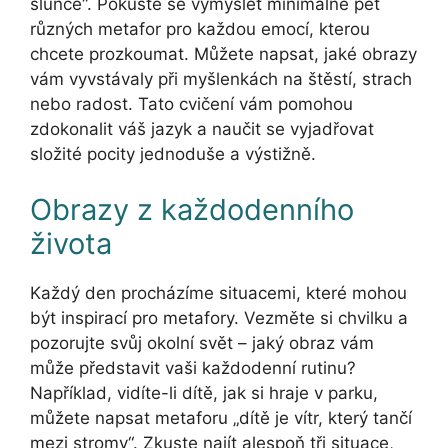
slunce“. Pokuste se vymyslet minimálně pět
různých metafor pro každou emocí, kterou
chcete prozkoumat. Můžete napsat, jaké obrazy
vám vyvstávaly při myšlenkách na štěstí, strach
nebo radost. Tato cvičení vám pomohou
zdokonalit váš jazyk a naučit se vyjadřovat
složité pocity jednoduše a výstižně.
Obrazy z každodenního
života
Každý den procházíme situacemi, které mohou
být inspirací pro metafory. Vezměte si chvilku a
pozorujte svůj okolní svět – jaký obraz vám
může představit vaši každodenní rutinu?
Například, vidíte-li dítě, jak si hraje v parku,
můžete napsat metaforu „dítě je vítr, který tančí
mezi stromy“. Zkuste najít alespoň tři situace,