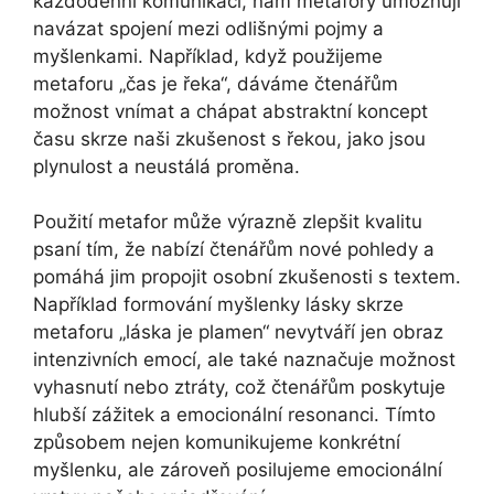
každodenní komunikaci, nám metafory umožňují
navázat spojení mezi odlišnými pojmy a
myšlenkami. Například, když použijeme
metaforu „čas je řeka“, dáváme čtenářům
možnost vnímat a chápat abstraktní koncept
času skrze naši zkušenost s řekou, jako jsou
plynulost a neustálá proměna.
Použití metafor může výrazně zlepšit kvalitu
psaní tím, že nabízí čtenářům nové pohledy a
pomáhá jim propojit osobní zkušenosti s textem.
Například formování myšlenky lásky skrze
metaforu „láska je plamen“ nevytváří jen obraz
intenzivních emocí, ale také naznačuje možnost
vyhasnutí nebo ztráty, což čtenářům poskytuje
hlubší zážitek a emocionální resonanci. Tímto
způsobem nejen komunikujeme konkrétní
myšlenku, ale zároveň posilujeme emocionální