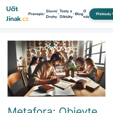
Přeskočit
Učit
na
Slovní
Testy a
O
Pravopis
Blog
Přehledy 
▼
▼
▼
obsah
Druhy
Diktáty
nás
Jinak
.cz
Metafora: Objevte