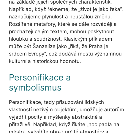
na základě jejich společných charakteristik.
Například, když řekneme, že „život je jako řeka“,
naznačujeme plynulost a neustálou změnu.
Rozšířené metafory, které se dále rozvádějí a
procházejí celým textem, mohou poskytnout
hloubku a soudržnost. Klasickým příkladem
může být Šanzelíze jako „říká, že Praha je
srdcem Evropy“, což dodává městu významnou
kulturní a historickou hodnotu.
Personifikace a
symbolismus
Personifikace, tedy přisuzování lidských
vlastností neživým objektům, umožňuje autorům
vyjádřit pocity a myšlenky abstraktně a
přitažlivě. Například, když říkáte „noc padla na
město“, vytváříte obraz určité atmosféry a