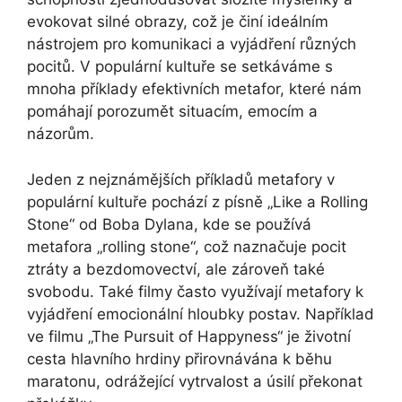
evokovat silné obrazy, což je činí ideálním
nástrojem pro komunikaci a vyjádření různých
pocitů. V populární kultuře se setkáváme s
mnoha příklady efektivních metafor, které nám
pomáhají porozumět situacím, emocím a
názorům.
Jeden z nejznámějších příkladů metafory v
populární kultuře pochází z písně „Like a Rolling
Stone“ od Boba Dylana, kde se používá
metafora „rolling stone“, což naznačuje pocit
ztráty a bezdomovectví, ale zároveň také
svobodu. Také filmy často využívají metafory k
vyjádření emocionální hloubky postav. Například
ve filmu „The Pursuit of Happyness“ je životní
cesta hlavního hrdiny přirovnávána k běhu
maratonu, odrážející vytrvalost a úsilí překonat