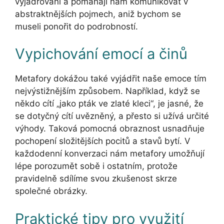
vyjadřování a pomáhají nám komunikovat v
abstraktnějších pojmech, aniž bychom se
museli ponořit do podrobností.
Vypichování emocí a činů
Metafory dokážou také vyjádřit naše emoce tím
nejvýstižnějším způsobem. Například, když se
někdo cítí „jako pták ve zlaté kleci“, je jasné, že
se dotyčný cítí uvězněný, a přesto si užívá určité
výhody. Taková pomocná obraznost usnadňuje
pochopení složitějších pocitů a stavů bytí. V
každodenní konverzaci nám metafory umožňují
lépe porozumět sobě i ostatním, protože
pravidelně sdílíme svou zkušenost skrze
společné obrázky.
Praktické tipy pro využití