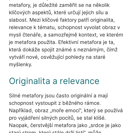
metafory, je důležité zaměřit se na několik
klíčových aspektů, které určují jejich sílu a
slabost. Mezi klíčové faktory patří originalita,
relevance k tématu, schopnost vyvolat obraz v
mysli čtenáře, a samozřejmě kontext, ve kterém
je metafora použita. Efektivní metafora je ta,
která dokáže spojit známé s neznámým, čímž
vytváří nové, osvěžující pohledy na staré
myšlenky.
Originalita a relevance
Silné metafory jsou často originální a mají
schopnost vystoupit z běžného rámce.
Například, obraz „moře emocí“, který se používá
pro vyjádření silných pocitů, se stal klišé.
Naopak, čerstvější metafora jako „srdce je jako
starý strom, který stále drží listí“, může