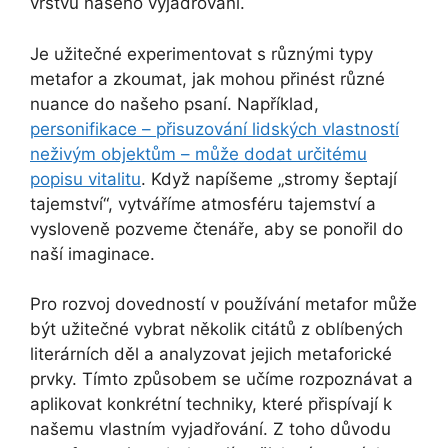
vrstvu našeho vyjadřování.
Je užitečné experimentovat s různými typy
metafor a zkoumat, jak mohou přinést různé
nuance do našeho psaní. Například,
personifikace – přisuzování lidských vlastností
neživým objektům – může dodat určitému
popisu vitalitu
. Když napíšeme „stromy šeptají
tajemství“, vytváříme atmosféru tajemství a
vysloveně pozveme čtenáře, aby se ponořil do
naší imaginace.
Pro rozvoj dovedností v používání metafor může
být užitečné vybrat několik citátů z oblíbených
literárních děl a analyzovat jejich metaforické
prvky. Tímto způsobem se učíme rozpoznávat a
aplikovat konkrétní techniky, které přispívají k
našemu vlastním vyjadřování. Z toho důvodu