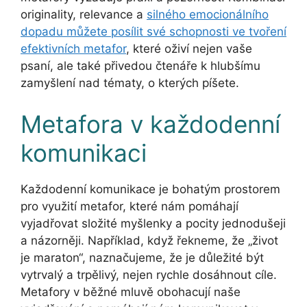
originality, relevance a
silného emocionálního
dopadu můžete posílit své schopnosti ve tvoření
efektivních metafor
, které oživí nejen vaše
psaní, ale také přivedou čtenáře k hlubšímu
zamyšlení nad tématy, o kterých píšete.
Metafora v každodenní
komunikaci
Každodenní komunikace je bohatým prostorem
pro využití metafor, které nám pomáhají
vyjadřovat složité myšlenky a pocity jednodušeji
a názorněji. Například, když řekneme, že „život
je maraton“, naznačujeme, že je důležité být
vytrvalý a trpělivý, nejen rychle dosáhnout cíle.
Metafory v běžné mluvě obohacují naše