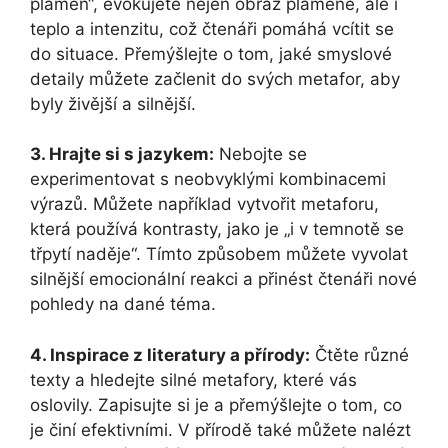
plamen“, evokujete nejen obraz plamene, ale i
teplo a intenzitu, což čtenáři pomáhá vcítit se
do situace. Přemýšlejte o tom, jaké smyslové
detaily můžete začlenit do svých metafor, aby
byly živější a silnější.
3. Hrajte si s jazykem:
Nebojte se
experimentovat s neobvyklými kombinacemi
výrazů. Můžete například vytvořit metaforu,
která používá kontrasty, jako je „i v temnotě se
třpytí naděje“. Tímto způsobem můžete vyvolat
silnější emocionální reakci a přinést čtenáři nové
pohledy na dané téma.
4. Inspirace z literatury a přírody:
Čtěte různé
texty a hledejte silné metafory, které vás
oslovily. Zapisujte si je a přemýšlejte o tom, co
je činí efektivními. V přírodě také můžete nalézt