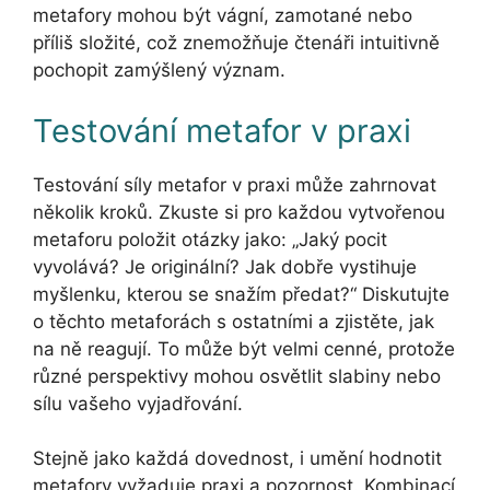
metafory mohou být vágní, zamotané nebo
příliš složité, což znemožňuje čtenáři intuitivně
pochopit zamýšlený význam.
Testování metafor v praxi
Testování síly metafor v praxi může zahrnovat
několik kroků. Zkuste si pro každou vytvořenou
metaforu položit otázky jako: „Jaký pocit
vyvolává? Je originální? Jak dobře vystihuje
myšlenku, kterou se snažím předat?“ Diskutujte
o těchto metaforách s ostatními a zjistěte, jak
na ně reagují. To může být velmi cenné, protože
různé perspektivy mohou osvětlit slabiny nebo
sílu vašeho vyjadřování.
Stejně jako každá dovednost, i umění hodnotit
metafory vyžaduje praxi a pozornost. Kombinací