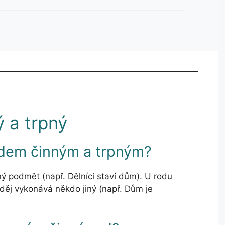
ý a trpný
rodem činným a trpným?
 podmět (např. Dělníci staví dům). U rodu
ěj vykonává někdo jiný (např. Dům je