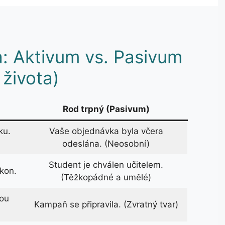
a: Aktivum vs. Pasivum
 života)
Rod trpný (Pasivum)
ku.
Vaše objednávka byla včera
odeslána. (Neosobní)
Student je chválen učitelem.
ýkon.
(Těžkopádné a umělé)
vou
Kampaň se připravila. (Zvratný tvar)