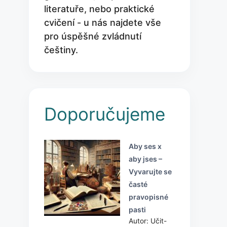
literatuře, nebo praktické
cvičení - u nás najdete vše
pro úspěšné zvládnutí
češtiny.
Doporučujeme
Aby ses x
aby jses –
Vyvarujte se
časté
pravopisné
pasti
Autor: Učit-