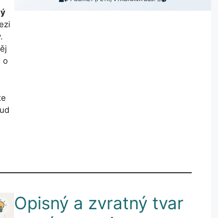
ný
ezi
.
ěj
 o
te
ud
Opisný a zvratný tvar