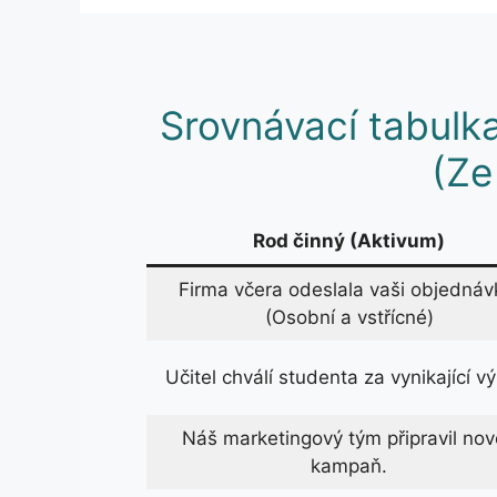
Srovnávací tabulk
(Ze
Rod činný (Aktivum)
Firma včera odeslala vaši objednáv
(Osobní a vstřícné)
Učitel chválí studenta za vynikající v
Náš marketingový tým připravil no
kampaň.