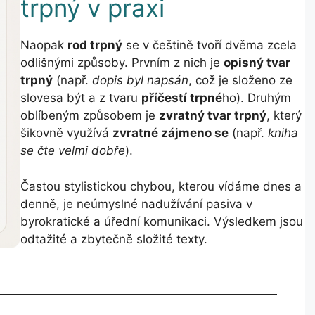
trpný v praxi
Naopak
rod trpný
se v češtině tvoří dvěma zcela
odlišnými způsoby. Prvním z nich je
opisný tvar
trpný
(např.
dopis byl napsán
, což je složeno ze
slovesa být a z tvaru
příčestí trpné
ho). Druhým
oblíbeným způsobem je
zvratný tvar trpný
, který
šikovně využívá
zvratné zájmeno se
(např.
kniha
se čte velmi dobře
).
Častou stylistickou chybou, kterou vídáme dnes a
denně, je neúmyslné nadužívání pasiva v
byrokratické a úřední komunikaci. Výsledkem jsou
odtažité a zbytečně složité texty.