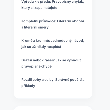
Vpředu x v předu: Pravopisný chyták,
který si zapamatujete
Kompletní průvodce: Literární období
a literární směry
Kromě x kromně: Jednoduchý návod,
jak se už nikdy nesplést
Dražší nebo drašší? Jak se vyhnout
pravopisné chybě
Rozdíl coby a co by: Správné použití a
příklady