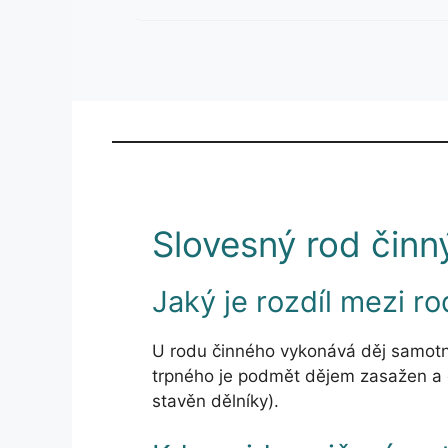
Slovesný rod činn
Jaký je rozdíl mezi 
U rodu činného vykonává děj samotný
trpného je podmět dějem zasažen a d
stavěn dělníky).