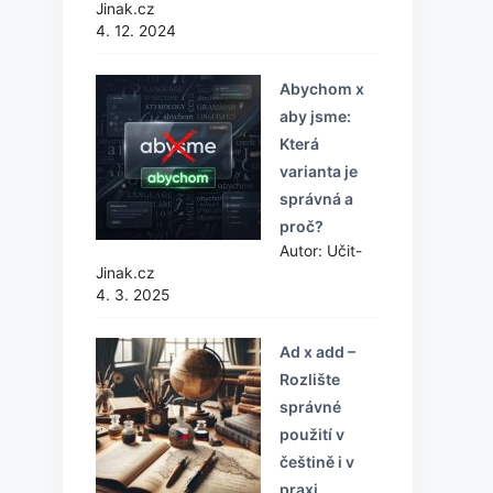
Jinak.cz
4. 12. 2024
Abychom x
aby jsme:
Která
varianta je
správná a
proč?
Autor: Učit-
Jinak.cz
4. 3. 2025
Ad x add –
Rozlište
správné
použití v
češtině i v
praxi