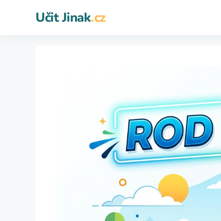
Přeskočit
Učit Jinak
.cz
na
obsah