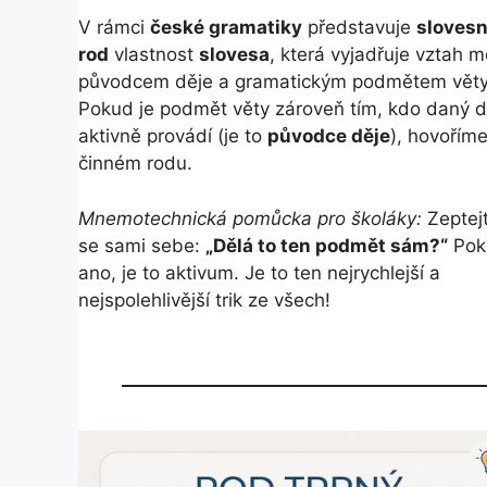
V rámci
české gramatiky
představuje
sloves
rod
vlastnost
slovesa
, která vyjadřuje vztah m
původcem děje a gramatickým podmětem věty
Pokud je podmět věty zároveň tím, kdo daný d
aktivně provádí (je to
původce děje
), hovoříme
činném rodu.
Mnemotechnická pomůcka pro školáky:
Zeptej
se sami sebe:
„Dělá to ten podmět sám?“
Pok
ano, je to aktivum. Je to ten nejrychlejší a
nejspolehlivější trik ze všech!