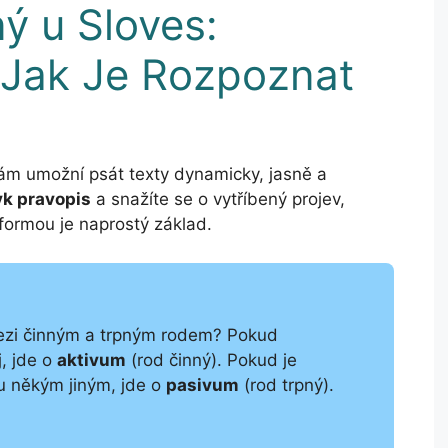
ý u Sloves:
 Jak Je Rozpoznat
 vám umožní psát texty dynamicky, jasně a
yk pravopis
a snažíte se o vytříbený projev,
 formou je naprostý základ.
mezi činným a trpným rodem? Pokud
, jde o
aktivum
(rod činný). Pokud je
 někým jiným, jde o
pasivum
(rod trpný).