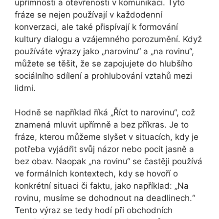
upřímnosti a otevřenosti v komunikaci. Tyto
fráze se nejen používají v každodenní
konverzaci, ale také přispívají k formování
kultury dialogu a vzájemného porozumění. Když
používáte výrazy jako „narovinu“ a „na rovinu“,
můžete se těšit, že se zapojujete do hlubšího
sociálního sdílení a prohlubování vztahů mezi
lidmi.
Hodně se například říká „Říct to narovinu“, což
znamená mluvit upřímně a bez příkras. Je to
fráze, kterou můžeme slyšet v situacích, kdy je
potřeba vyjádřit svůj názor nebo pocit jasně a
bez obav. Naopak „na rovinu“ se častěji používá
ve formálních kontextech, kdy se hovoří o
konkrétní situaci či faktu, jako například: „Na
rovinu, musíme se dohodnout na deadlinech.“
Tento výraz se tedy hodí při obchodních