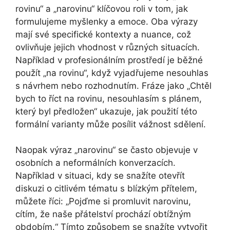
rovinu“ a „narovinu“ klíčovou roli v tom, jak
formulujeme myšlenky a emoce. Oba výrazy
mají své specifické kontexty a nuance, což
ovlivňuje jejich vhodnost v různých situacích.
Například v profesionálním prostředí je běžné
použít „na rovinu“, když vyjadřujeme nesouhlas
s návrhem nebo rozhodnutím. Fráze jako „Chtěl
bych to říct na rovinu, nesouhlasím s plánem,
který byl předložen“ ukazuje, jak použití této
formální varianty může posílit vážnost sdělení.
Naopak výraz „narovinu“ se často objevuje v
osobních a neformálních konverzacích.
Například v situaci, kdy se snažíte otevřít
diskuzi o citlivém tématu s blízkým přítelem,
můžete říci: „Pojďme si promluvit narovinu,
cítím, že naše přátelství prochází obtížným
obdobím.“ Tímto způsobem se snažíte vytvořit