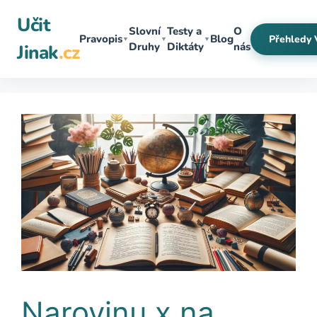
Přeskočit
Učit
na
Slovní
Testy a
O
Pravopis
Blog
Přehledy 
▼
▼
▼
obsah
Druhy
Diktáty
nás
Jinak
.cz
Narovinu x na