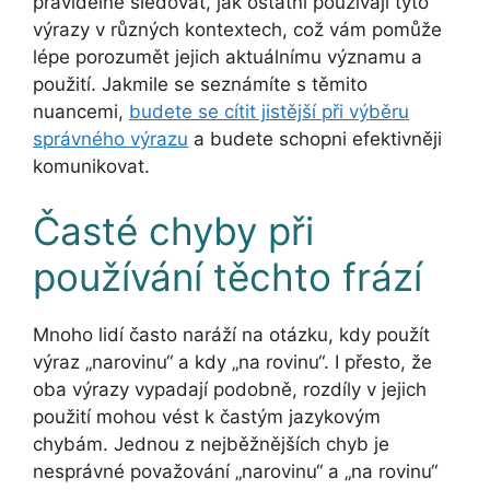
pravidelně sledovat, jak ostatní používají tyto
výrazy v různých kontextech, což vám pomůže
lépe porozumět jejich aktuálnímu významu a
použití. Jakmile se seznámíte s těmito
nuancemi,
budete se cítit jistější při výběru
správného výrazu
a budete schopni efektivněji
komunikovat.
Časté chyby při
používání těchto frází
Mnoho lidí často naráží na otázku, kdy použít
výraz „narovinu“ a kdy „na rovinu“. I přesto, že
oba výrazy vypadají podobně, rozdíly v jejich
použití mohou vést k častým jazykovým
chybám. Jednou z nejběžnějších chyb je
nesprávné považování „narovinu“ a „na rovinu“