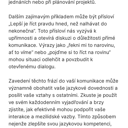
jednáních nebo při plánování projektů.
Dalším zajímavým příkladem může být přísloví
„Lepší je říct pravdu hned, než nalhávat do
nekonečna“. Toto přísloví nás vyzývá k
upřímnosti a otevírá diskuzi o důležitosti přímé
komunikace. Výrazy jako „řekni mi to narovinu,
ať to víme“ nebo „pojďme si to říct na rovinu“
mohou situaci odlehčit a povzbudit k
otevřenému dialogu.
Zavedení těchto frází do vaší komunikace může
významně obohatit vaše jazykové dovednosti a
posílit vaše vztahy s ostatními. Zkuste je použít
ve svém každodenním vyjadřování a brzy
zjistíte, jak efektivně mohou podpořit vaše
interakce a mezilidské vazby. Tímto způsobem
nejenže zlepšíte svou jazykovou kompetenci,