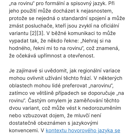
„na rovinu“ pro formální a spisovný jazyk. Při
jeho použití může docházet k nejasnostem,
protože se nejedná o standardní spojení a může
zmást posluchače, kteří jsou zvyklí na oficiální
variantu [2][3]. V běžné komunikaci to může
vypadat tak, že někdo řekne: „Nehraj si na
hodného, řekni mi to na rovinu“, což znamená,
že očekává upřímnost a otevřenost.
Je zajímavé si uvědomit, jak regionální variace
mohou ovlivnit užívání těchto frází. V některých
oblastech mohou lidé preferovat „narovinu“,
zatímco ve většině případech se doporučuje „na
rovinu“. Častým omylem je zaměňování těchto
dvou variant, což může vést k nedorozuměním
nebo vzbuzovat dojem, že mluvčí není
dostatečně obeznámen s jazykovými
konvencemi. V
kontextu hovorového jazyka se