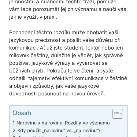
jemnostmi a nuancemi těchto frází, pomůže
vám lépe porozumět jejich významu a naučí vás,
jak je využít v praxi.
Pochopení těchto rozdílů může obohatit vaši
jazykovou preciznost a posílit vaše důvěru při
komunikaci. Ať už jste student, lektor nebo jen
milovník češtiny, důležité je vědět, jak správně
používat jazykové výrazy a vyvarovat se
běžných chyb. Pokračujte ve čtení, abyste
odhalili tajemství efektivní komunikace v češtině
a objevili způsoby, jak vaše jazykové
dovednosti posunout na novou úroveň.
Obsah
Narovinu x na rovinu: Rozdíly ve významu
Kdy použít „narovinu“ vs. „na rovinu“?