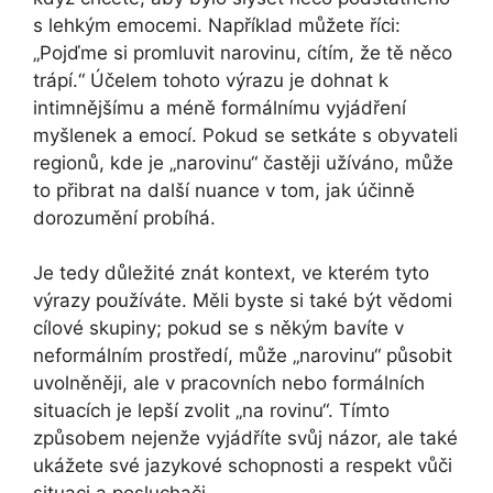
s lehkým emocemi. Například můžete říci:
„Pojďme si promluvit narovinu, cítím, že tě něco
trápí.“ Účelem tohoto výrazu je dohnat k
intimnějšímu a méně formálnímu vyjádření
myšlenek a emocí. Pokud se setkáte s obyvateli
regionů, kde je „narovinu“ častěji užíváno, může
to přibrat na další nuance v tom, jak účinně
dorozumění probíhá.
Je tedy důležité znát kontext, ve kterém tyto
výrazy používáte. Měli byste si také být vědomi
cílové skupiny; pokud se s někým bavíte v
neformálním prostředí, může „narovinu“ působit
uvolněněji, ale v pracovních nebo formálních
situacích je lepší zvolit „na rovinu“. Tímto
způsobem nejenže vyjádříte svůj názor, ale také
ukážete své jazykové schopnosti a respekt vůči