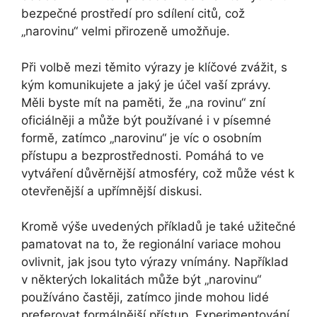
bezpečné prostředí pro sdílení citů, což
„narovinu“ velmi přirozeně umožňuje.
Při volbě mezi těmito výrazy je klíčové zvážit, s
kým komunikujete a jaký je účel vaší zprávy.
Měli byste mít na paměti, že „na rovinu“ zní
oficiálněji a může být používané i v písemné
formě, zatímco „narovinu“ je víc o osobním
přístupu a bezprostřednosti. Pomáhá to ve
vytváření důvěrnější atmosféry, což může vést k
otevřenější a upřímnější diskusi.
Kromě výše uvedených příkladů je také užitečné
pamatovat na to, že regionální variace mohou
ovlivnit, jak jsou tyto výrazy vnímány. Například
v některých lokalitách může být „narovinu“
používáno častěji, zatímco jinde mohou lidé
preferovat formálnější přístup. Experimentování