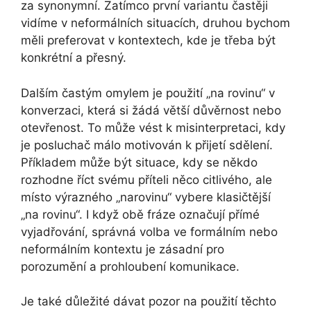
za synonymní. Zatímco první variantu častěji
vidíme v neformálních situacích, druhou bychom
měli preferovat v kontextech, kde je třeba být
konkrétní a přesný.
Dalším častým omylem je použití „na rovinu“ v
konverzaci, která si žádá větší důvěrnost nebo
otevřenost. To může vést k misinterpretaci, kdy
je posluchač málo motivován k přijetí sdělení.
Příkladem může být situace, kdy se někdo
rozhodne říct svému příteli něco citlivého, ale
místo výrazného „narovinu“ vybere klasičtější
„na rovinu“. I když obě fráze označují přímé
vyjadřování, správná volba ve formálním nebo
neformálním kontextu je zásadní pro
porozumění a prohloubení komunikace.
Je také důležité dávat pozor na použití těchto