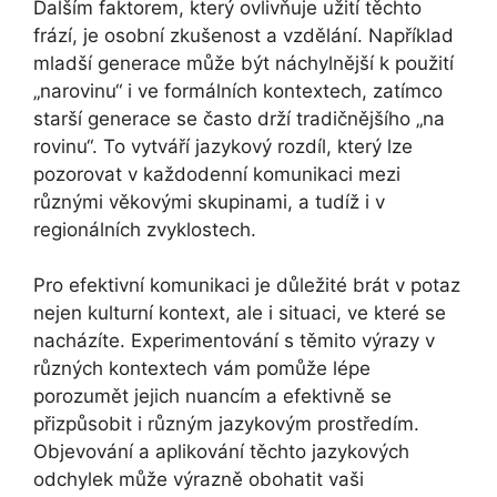
Dalším faktorem, který ovlivňuje užití těchto
frází, je osobní zkušenost a vzdělání. Například
mladší generace může být náchylnější k použití
„narovinu“ i ve formálních kontextech, zatímco
starší generace se často drží tradičnějšího „na
rovinu“. To vytváří jazykový rozdíl, který lze
pozorovat v každodenní komunikaci mezi
různými věkovými skupinami, a tudíž i v
regionálních zvyklostech.
Pro efektivní komunikaci je důležité brát v potaz
nejen kulturní kontext, ale i situaci, ve které se
nacházíte. Experimentování s těmito výrazy v
různých kontextech vám pomůže lépe
porozumět jejich nuancím a efektivně se
přizpůsobit i různým jazykovým prostředím.
Objevování a aplikování těchto jazykových
odchylek může výrazně obohatit vaši