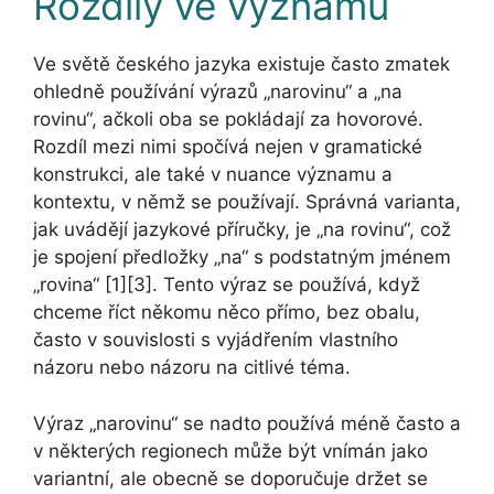
Rozdíly ve významu
Ve světě českého jazyka existuje často zmatek
ohledně používání výrazů „narovinu“ a „na
rovinu“, ačkoli oba se pokládají za hovorové.
Rozdíl mezi nimi spočívá nejen v gramatické
konstrukci, ale také v nuance významu a
kontextu, v němž se používají. Správná varianta,
jak uvádějí jazykové příručky, je „na rovinu“, což
je spojení předložky „na“ s podstatným jménem
„rovina“ [1][3]. Tento výraz se používá, když
chceme říct někomu něco přímo, bez obalu,
často v souvislosti s vyjádřením vlastního
názoru nebo názoru na citlivé téma.
Výraz „narovinu“ se nadto používá méně často a
v některých regionech může být vnímán jako
variantní, ale obecně se doporučuje držet se