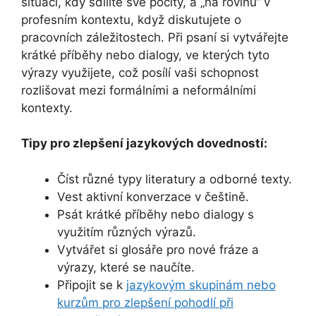
situaci, kdy sdílíte své pocity, a „na rovinu“ v
profesním kontextu, když diskutujete o
pracovních záležitostech. Při psaní si vytvářejte
krátké příběhy nebo dialogy, ve kterých tyto
výrazy využijete, což posílí vaši schopnost
rozlišovat mezi formálními a neformálními
kontexty.
Tipy pro zlepšení jazykových dovedností:
Číst různé typy literatury a odborné texty.
Vest aktivní konverzace v češtině.
Psát krátké příběhy nebo dialogy s
využitím různých výrazů.
Vytvářet si glosáře pro nové fráze a
výrazy, které se naučíte.
Připojit se k
jazykovým skupinám nebo
kurzům pro zlepšení pohodlí při