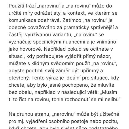
Použití frází „narovinu“ a „na rovinu“ může do
určité míry odrážet styl a kontext, ve kterém se
komunikace odehrává. Zatímco „na rovinu“ je
obecně považováno za gramaticky správnější a
častěji využívanou variantu, „narovinu“ se
vyznačuje specifickými nuancemi a je vnímáno
jako hovorové. Například pokud se ocitnete v
situaci, kdy potřebujete vyjádřit přímý názor,
můžete s klidným svědomím použít „na rovinu“,
abyste podtrhli svůj záměr být upřímný a
otevřený. Tento výraz je ideální pro situace, kdy
chcete, aby bylo jasně pochopeno, že mluvíte
bez obalu, například v následující větě: „Musím
ti to říct na rovinu, tohle rozhodnutí se mi nelíbí.“
Na druhou stranu, „narovinu“ může být užitečné
pro mj. vyjádření osobního postoje nebo pocitu,
když chcete, aby bylo slyšet něco podstatného