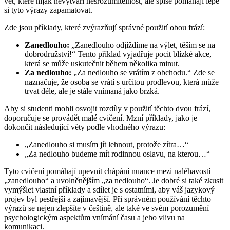
vět, které nijak nevytváří nesrozumitelnost, ale spíše pomáhají lépe
si tyto výrazy zapamatovat.
Zde jsou příklady, které zvýrazňují správné použití obou frází:
Zanedlouho:
„Zanedlouho odjíždíme na výlet, těším se na
dobrodružství!“ Tento příklad vyjadřuje pocit blízké akce,
která se může uskutečnit během několika minut.
Za nedlouho:
„Za nedlouho se vrátím z obchodu.“ Zde se
naznačuje, že osoba se vrátí s určitou prodlevou, která může
trvat déle, ale je stále vnímaná jako brzká.
Aby si studenti mohli osvojit rozdíly v použití těchto dvou frází,
doporučuje se provádět malé cvičení. Mzní příklady, jako je
dokončit následující věty podle vhodného výrazu:
„Zanedlouho si musím jít lehnout, protože zítra…“
„Za nedlouho budeme mít rodinnou oslavu, na kterou…“
Tyto cvičení pomáhají upevnit chápání nuance mezi naléhavostí
„zanedlouho“ a uvolněnějším „za nedlouho“. Je dobré si také zkusit
vymýšlet vlastní příklady a sdílet je s ostatními, aby váš jazykový
projev byl pestřejší a zajímavější. Při správném používání těchto
výrazů se nejen zlepšíte v češtině, ale také ve svém porozumění
psychologickým aspektům vnímání času a jeho vlivu na
komunikaci.