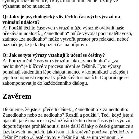
synonymické alternace, i když mohou mít jemné rozdíly ve
významu nebo nuancích.
Q: Jaký je psychologický vliv těchto časových výrazů na
vnímání událostí?
A: Použití těchto časových výrazů může výrazně ovlivnit naše
očekávání událostí. „Zanedlouho“ může vyvolat pocit naléhavosti,
zatímco „za nedlouho“ může vytvořit prostor pro relaxaci, neboť
naznačuje, že je k dispozici čas na přípravu.
Q: Jak se tyto výrazy vztahují k učení se češtiny?
A: Porozumění časovým výrazům jako „zanedlouho“ a „za
nedlouho“ je klíčové v procesu učení se češtině. Tyto výrazy
pomáhají studentům lépe chápat nuance v komunikaci a zlepšují
jejich schopnost reagovat v příslušných situacích. Doporučuje se
zakomponovat je do každodenního dialogu.
Závěrem
Děkujeme, že jste si přečetli článek „Zanedlouho x za nedlouho:
Zanedlouho nebo za nedlouho? Rozdíl a použití“. Teď, když jste si
ujasnili, jaké nuance skrývá užívání těchto dvou časových výrazů,
doporučujeme prohlédnout si naše další články o české gramatice a
jazykových nuancích, jako jsou „Jak správně používat předložky v
češtině“ nebo „Časté chyby v češtině a jak se jim vyhnout“. V