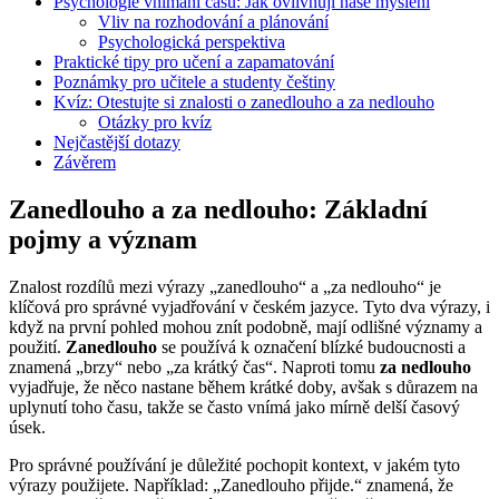
Psychologie vnímání času: Jak ovlivňují naše myšlení
Vliv na rozhodování a plánování
Psychologická perspektiva
Praktické tipy pro učení a zapamatování
Poznámky pro učitele a studenty češtiny
Kvíz: Otestujte si znalosti o zanedlouho a za nedlouho
Otázky pro kvíz
Nejčastější dotazy
Závěrem
Zanedlouho a za nedlouho: Základní
pojmy a význam
Znalost rozdílů mezi výrazy „zanedlouho“ a „za nedlouho“ je
klíčová pro správné vyjadřování v českém jazyce. Tyto dva výrazy, i
když na první pohled mohou znít podobně, mají odlišné významy a
použití.
Zanedlouho
se používá k označení blízké budoucnosti a
znamená „brzy“ nebo „za krátký čas“. Naproti tomu
za nedlouho
vyjadřuje, že něco nastane během krátké doby, avšak s důrazem na
uplynutí toho času, takže se často vnímá jako mírně delší časový
úsek.
Pro správné používání je důležité pochopit kontext, v jakém tyto
výrazy použijete. Například: „Zanedlouho přijde.“ znamená, že