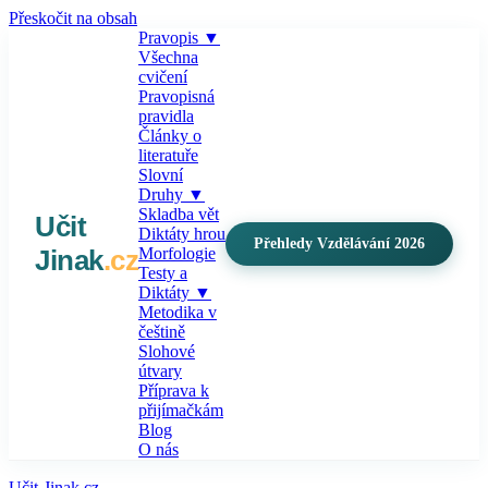
Přeskočit na obsah
Pravopis
▼
Všechna
cvičení
Pravopisná
pravidla
Články o
literatuře
Slovní
Druhy
▼
Skladba vět
Učit
Diktáty hrou
Přehledy Vzdělávání 2026
Jinak
.cz
Morfologie
Testy a
Diktáty
▼
Metodika v
češtině
Slohové
útvary
Příprava k
přijímačkám
Blog
O nás
Učit-Jinak.cz