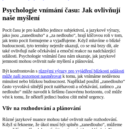
Psychologie vnímání času: Jak ovlivňují
naše myšlení
Pocit času je pro každého jedince subjektivní, a jazykové výrazy,
jako jsou „zanedlouho“ a „za nedlouho“, hrají klíčovou roli v tom,
jak tento pocit formujeme a vyjadřujeme. Když mluvíme o blízké
budoucnosti, tyto termíny nejenže ukazují, co se má brzy dít, ale
také ovlivňují naše očekávání a emoční reakce na nadcházející
události. Psychologie vnímání času nám ukazuje, jak jazykové
jemnosti mohou ovlivnit naše myšlení a plánování.
Být konfrontován s
různými výrazy pro vyjádření blízkosti události
může naši pozornost nasměrovat
k tomu, jak vnímáme nedávnou
minulost nebo blízkou budoucnost. Například použití „zanedlouho“
často vyvolává silnější pocit naléhavosti a očekávání, zatímco „za
nedlouho“ může navodit k širšímu časovému horizontu, což může
vést k tomu, že někteří jedinci budou cítit méně urgency.
Vliv na rozhodování a plánování
Různé jazykové nuance mohou také ovlivnit naše rozhodování.
Když si řekneme, že úkol musí být splněn „zanedlouho“, můžeme