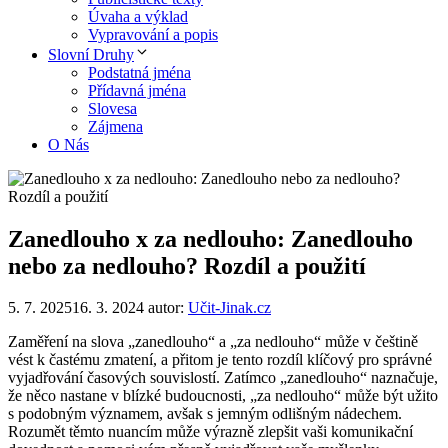
Úvaha a výklad
Vypravování a popis
Slovní Druhy
Podstatná jména
Přídavná jména
Slovesa
Zájmena
O Nás
Zanedlouho x za nedlouho: Zanedlouho
nebo za nedlouho? Rozdíl a použití
5. 7. 2025
16. 3. 2024
autor:
Učit-Jinak.cz
Zaměření na slova „zanedlouho“ a „za nedlouho“ může v češtině
vést k častému zmatení, a přitom je tento rozdíl klíčový pro správné
vyjadřování časových souvislostí. Zatímco „zanedlouho“ naznačuje,
že něco nastane v blízké budoucnosti, „za nedlouho“ může být užito
s podobným významem, avšak s jemným odlišným nádechem.
Rozumět těmto nuancím může výrazně zlepšit vaši komunikační