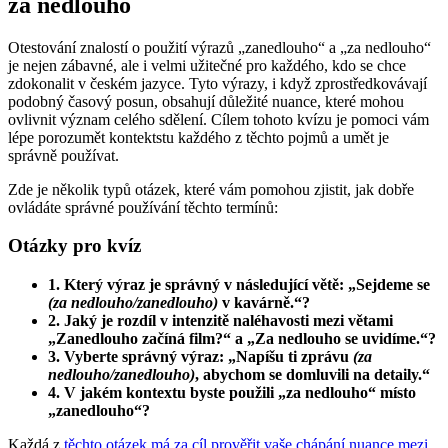
za nedlouho
Otestování znalostí o použití výrazů „zanedlouho“ a „za nedlouho“
je nejen zábavné, ale i velmi užitečné pro každého, kdo se chce
zdokonalit v českém jazyce. Tyto výrazy, i když zprostředkovávají
podobný časový posun, obsahují důležité nuance, které mohou
ovlivnit význam celého sdělení. Cílem tohoto kvízu je pomoci vám
lépe porozumět kontektstu každého z těchto pojmů a umět je
správně používat.
Zde je několik typů otázek, které vám pomohou zjistit, jak dobře
ovládáte správné používání těchto termínů:
Otázky pro kvíz
1. Který výraz je správný v následující větě: „Sejdeme se
(za nedlouho/zanedlouho)
v kavárně.“?
2. Jaký je rozdíl v intenzitě naléhavosti mezi větami
„Zanedlouho začíná film?“ a „Za nedlouho se uvidíme.“?
3. Vyberte správný výraz: „Napíšu ti zprávu
(za
nedlouho/zanedlouho)
, abychom se domluvili na detaily.“
4. V jakém kontextu byste použili „za nedlouho“ místo
„zanedlouho“?
Každá z
těchto otázek má za cíl prověřit vaše chápání nuance mezi