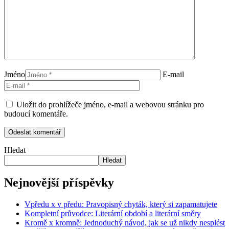
Jméno
E-mail
Uložit do prohlížeče jméno, e-mail a webovou stránku pro
budoucí komentáře.
Hledat
Hledat
Nejnovější příspěvky
Vpředu x v předu: Pravopisný chyták, který si zapamatujete
Kompletní průvodce: Literární období a literární směry
Kromě x kromně: Jednoduchý návod, jak se už nikdy nesplést