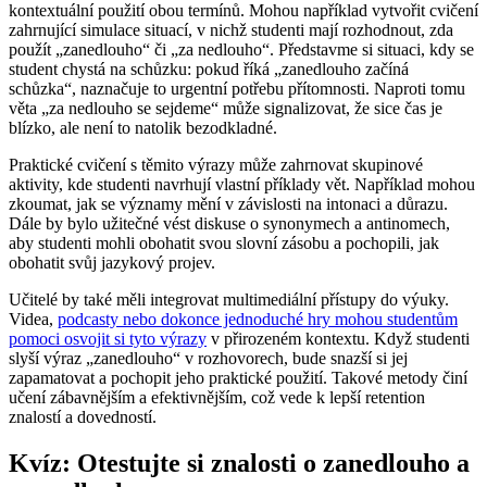
kontextuální použití obou termínů. Mohou například vytvořit cvičení
zahrnující simulace situací, v nichž studenti mají rozhodnout, zda
použít „zanedlouho“ či „za nedlouho“. Představme si situaci, kdy se
student chystá na schůzku: pokud říká „zanedlouho začíná
schůzka“, naznačuje to urgentní potřebu přítomnosti. Naproti tomu
věta „za nedlouho se sejdeme“ může signalizovat, že sice čas je
blízko, ale není to natolik bezodkladné.
Praktické cvičení s těmito výrazy může zahrnovat skupinové
aktivity, kde studenti navrhují vlastní příklady vět. Například mohou
zkoumat, jak se významy mění v závislosti na intonaci a důrazu.
Dále by bylo užitečné vést diskuse o synonymech a antinomech,
aby studenti mohli obohatit svou slovní zásobu a pochopili, jak
obohatit svůj jazykový projev.
Učitelé by také měli integrovat multimediální přístupy do výuky.
Videa,
podcasty nebo dokonce jednoduché hry mohou studentům
pomoci osvojit si tyto výrazy
v přirozeném kontextu. Když studenti
slyší výraz „zanedlouho“ v rozhovorech, bude snazší si jej
zapamatovat a pochopit jeho praktické použití. Takové metody činí
učení zábavnějším a efektivnějším, což vede k lepší retention
znalostí a dovedností.
Kvíz: Otestujte si znalosti o zanedlouho a