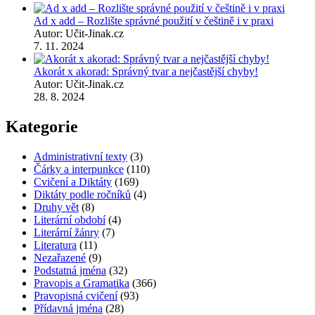
Ad x add – Rozlište správné použití v češtině i v praxi
Autor: Učit-Jinak.cz
7. 11. 2024
Akorát x akorad: Správný tvar a nejčastější chyby!
Autor: Učit-Jinak.cz
28. 8. 2024
Kategorie
Administrativní texty
(3)
Čárky a interpunkce
(110)
Cvičení a Diktáty
(169)
Diktáty podle ročníků
(4)
Druhy vět
(8)
Literární období
(4)
Literární žánry
(7)
Literatura
(11)
Nezařazené
(9)
Podstatná jména
(32)
Pravopis a Gramatika
(366)
Pravopisná cvičení
(93)
Přídavná jména
(28)