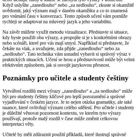
Když uslyšíte „zanedlouho“ nebo „za nedlouho“, zkuste si okamžitě
uvědomit, jaký význam mají v daném okamžiku a co to znamená
pro vnímání času v konverzaci. Tento způsob učení vám pomůže
rychleji se adaptovat na mluvený jazyk a jeho variabilitu.
Na závěr můžete využít metodu vizualizace. Představte si situace,
kdy byste použili oba výrazy, a propojíte si je s konkrétními obrazy
nebo scénáři, které pro vás mají smysl. Například si představte, že
čekáte na vlak, a uvažujete, zda přijde „zanedlouho“ nebo za
„nedlouho“. Tato technika vám usnadní vybavit si správný výraz v
praktických situacích. Učení se hrou a představivostí může být velmi
efektivním způsobem, jak si osvojit jazykovou přesnost.
Poznámky pro učitele a studenty češtiny
Vytváření rozdílů mezi výrazy „zanedlouho“ a „za nedlouho“ může
být pro studenty češtiny klíčové pro lepší porozumění a správné
vyjadřování v českém jazyce. Je to nejen otázka gramatiky, ale také
nuance, které ovlivňují význam celého sdělení. Pro učitele i studenty
je důležité věnovat pozornost kontextu, ve kterém tyto výrazy
používají, protože malý rozdíl v čase může změnit celkovou
interpretaci věty.
Učitelé by měli zdůraznit použití příkladů, které ilustrují správné