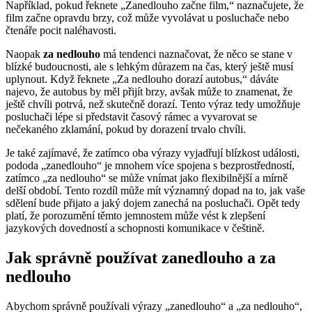
Například, pokud řeknete „Zanedlouho začne film,“ naznačujete, že
film začne opravdu brzy, což může vyvolávat u posluchače nebo
čtenáře pocit naléhavosti.
Naopak
za nedlouho
má tendenci naznačovat, že něco se stane v
blízké budoucnosti, ale s lehkým důrazem na čas, který ještě musí
uplynout. Když řeknete „Za nedlouho dorazí autobus,“ dáváte
najevo, že autobus by měl přijít brzy, avšak může to znamenat, že
ještě chvíli potrvá, než skutečně dorazí. Tento výraz tedy umožňuje
posluchači lépe si představit časový rámec a vyvarovat se
nečekaného zklamání, pokud by dorazení trvalo chvíli.
Je také zajímavé, že zatímco oba výrazy vyjadřují blízkost události,
pododa „zanedlouho“ je mnohem více spojena s bezprostředností,
zatímco „za nedlouho“ se může vnímat jako flexibilnější a mírně
delší období. Tento rozdíl může mít významný dopad na to, jak vaše
sdělení bude přijato a jaký dojem zanechá na posluchači. Opět tedy
platí, že porozumění těmto jemnostem může vést k zlepšení
jazykových dovedností a schopnosti komunikace v češtině.
Jak správně používat zanedlouho a za
nedlouho
Abychom správně používali výrazy „zanedlouho“ a „za nedlouho“,