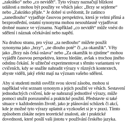
„zakrátko“ nebo „co nevidět“. Tyto výrazy naznačují blízkost
události a mohou být použity ve větách jako: „Brzy se sejdeme“
nebo „Zakrátko přijde.“ Je dobré si uvědomit, že zatímco
„zanedlouho“ vyjadřuje časovou perspektivu, která je velmi přímá a
bezprostřední, ostatní synonyma mohou nesouhlasně vyjadřovat
drobné nuance ve významu. Například „co nevidět“ může vnést do
sdělení i náznak očekávání nebo napětí.
Na druhou stranu, pro výraz „za nedlouho“ můžete použít
synonyma jako „brzy“, „ne dlouho poté“ či „za okamžik“. Věty
jako „Brzy nás čeká oslava“ nebo „Za okamžik to zjistíme“ mohou
vyjádřit časovou perspektivu, kterou hledáte, avšak s trochou jiného
odstínu čekání. Je užitečné experimentovat s těmito variantami ve
cvičeních, kdy se snažíte nahradit výrazy v různých kontextech,
abyste viděli, jaký efekt mají na význam vašeho sdělení.
Aby si studenti mohli osvěžit svou slovní zásobu, mohou si
například vést seznam synonym a jejich použití ve větách. Sestavení
jednoduchých cvičení, kde se nahrazují jednotlivé výrazy, může
pomoci utužit porozumění a praktické použití. Představte si také
situace v každodenním životě, jako je plánování schůzek či akcí,
kde je možné tyto výrazy uplatnit a vyzkoušet si je v praxi. Tímto
způsobem získáte nejen teoretické znalosti, ale i praktické
dovednosti, které posílí vaši jistotu v používání českého jazyka.