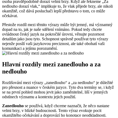
osoba pravděpodobně dorazí velmi brzy. Když ale řekneme „Za
nedlouho dorazí vlak,“ implikuje to, že vlak přijede brzy, ale nikoli
okamžitě, což dává posluchači lepší představu o tom, co může
očekávat.
Přestože rozdíl mezi těmito výrazy může být jemný, má významný
dopad na to, jak je naše sdělení vnímáno. Pokud tedy chcete
ovládnout český jazyk na pokročilé úrovni, věnujte pozornost
detailům jako jsou tyto. Schopnost správně používat tyto výrazy
nejenže posílí vaši jazykovou preciznost, ale také obohatí vaši
komunikaci a jejímu porozumění.
Hlavní rozdíly mezi zanedlouho a za
nedlouho
Rozlišování mezi výrazy „zanedlouho“ a „za nedlouho“ je důležité
pro přesnost a nuance v českém jazyce. Tyto dva termíny se, i když
se na první pohled mohou jevit jako zaměnitelné, liší v jemných
odstínech významu a kontextu jejich použití.
Zanedlouho
se používá, když chceme naznačit, že něco nastane
velmi brzy, v blízké budoucnosti. Tento výraz evokuje pocit
okamžitého očekávání a doprovází ho konotace neodkladnosti.