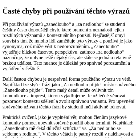
Časté chyby při používání těchto výrazů
Při používání výrazů „zanedlouho“ a „za nedlouho“ se studenti
češtiny často dopouštějí chyb, které pramení z neznalosti jejich
rozdílných významů a kontextuálního použití. Nejčastější omyl
souvisí s tím, že mnoho lidí zaměňuje tyto výrazy a používá je jako
synonyma, což může vést k nedorozuměním. „Zanedlouho“
vyjadřuje blízkou časovou perspektivu, zatímco „za nedlouho“
naznačuje, že uplyne ještě nějaký čas, ale stále se jedná o relativně
brzkou událost. Tato nuance je důležitá pro správné porozumění a
vyjádření v češtině.
Další častou chybou je nesprávná forma použitého výrazu ve větě.
Například lze slyšet frázi jako „Za nedlouho přijde“ místo správného
„Zanedlouho přijde“. Tento malý detail může ovlivnit tón
komunikace a impresi, kterou vyjadřujeme. Je užitečné věnovat
pozornost kontextu sdělení a zvolit správnou variantu. Pro upevnění
správného užívání těchto frází by studenti měli aktivně trénovat.
Praktická cvičení, jako je vyplnění vět, mohou členům jazykové
komunity pomoci upevnit správné použití obou termínů. Například:
„Zanedlouho mě čeká důležitá schůzka“ vs. „Za nedlouho se
sejdeme s rodinou“. V těchto větách je patrný rozdíl v naléhavosti a