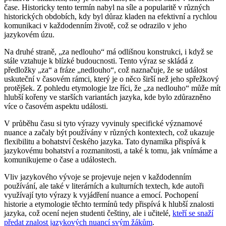
čase. Historicky tento termín nabyl na síle a popularitě v různých
historických obdobích, kdy byl důraz kladen na efektivní a rychlou
komunikaci v každodenním životě, což se odrazilo v jeho
jazykovém úzu.
Na druhé straně, „za nedlouho“ má odlišnou konstrukci, i když se
stále vztahuje k blízké budoucnosti. Tento výraz se skládá z
předložky „za“ a fráze „nedlouho“, což naznačuje, že se událost
uskuteční v časovém rámci, který je o něco širší než jeho spřežkový
protějšek. Z pohledu etymologie lze říci, že „za nedlouho“ může mít
hlubší kořeny ve starších variantách jazyka, kde bylo zdůrazněno
více o časovém aspektu události.
V průběhu času si tyto výrazy vyvinuly specifické významové
nuance a začaly být používány v různých kontextech, což ukazuje
flexibilitu a bohatství českého jazyka. Tato dynamika přispívá k
jazykovému bohatství a rozmanitosti, a také k tomu, jak vnímáme a
komunikujeme o čase a událostech.
Vliv jazykového vývoje se projevuje nejen v každodenním
používání, ale také v literárních a kulturních textech, kde autoři
využívají tyto výrazy k vyjádření nuance a emocí. Pochopení
historie a etymologie těchto termínů tedy přispívá k hlubší znalosti
jazyka, což ocení nejen studenti češtiny, ale i učitelé,
kteří se snaží
předat znalost jazykových nuancí svým žákům
.