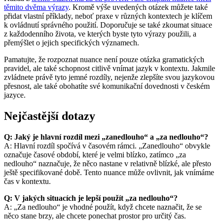
těmito dvěma výrazy
. Kromě výše uvedených otázek můžete také
přidat vlastní příklady, neboť praxe v různých kontextech je klíčem
k ovládnutí správného použití. Doporučuje se také zkoumat situace
z každodenního života, ve kterých byste tyto výrazy použili, a
přemýšlet o jejich specifických významech.
Pamatujte, že rozpoznat nuance není pouze otázka gramatických
pravidel, ale také schopnost citlivě vnímat jazyk v kontextu. Jakmile
zvládnete právě tyto jemné rozdíly, nejenže zlepšíte svou jazykovou
přesnost, ale také obohatíte své komunikační dovednosti v českém
jazyce.
Nejčastější dotazy
Q: Jaký je hlavní rozdíl mezi „zanedlouho“ a „za nedlouho“?
A: Hlavní rozdíl spočívá v časovém rámci. „Zanedlouho“ obvykle
označuje časové období, které je velmi blízko, zatímco „za
nedlouho“ naznačuje, že něco nastane v relativně blízké, ale přesto
ještě specifikované době. Tento nuance může ovlivnit, jak vnímáme
čas v kontextu.
Q: V jakých situacích je lepší použít „za nedlouho“?
A: „Za nedlouho“ je vhodné použít, když chcete naznačit, že se
něco stane brzy, ale chcete ponechat prostor pro určitý čas.