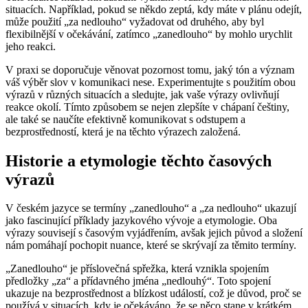
situacích. Například, pokud se někdo zeptá, kdy máte v plánu odejít,
může použití „za nedlouho“ vyžadovat od druhého, aby byl
flexibilnější v očekávání, zatímco „zanedlouho“ by mohlo urychlit
jeho reakci.
V praxi se doporučuje věnovat pozornost tomu, jaký tón a význam
váš výběr slov v komunikaci nese. Experimentujte s použitím obou
výrazů v různých situacích a sledujte, jak vaše výrazy ovlivňují
reakce okolí. Tímto způsobem se nejen zlepšíte v chápaní češtiny,
ale také se naučíte efektivně komunikovat s odstupem a
bezprostředností, která je na těchto výrazech založená.
Historie a etymologie těchto časových
výrazů
V českém jazyce se termíny „zanedlouho“ a „za nedlouho“ ukazují
jako fascinující příklady jazykového vývoje a etymologie. Oba
výrazy souvisejí s časovým vyjádřením, avšak jejich původ a složení
nám pomáhají pochopit nuance, které se skrývají za těmito termíny.
„Zanedlouho“ je příslovečná spřežka, která vznikla spojením
předložky „za“ a přídavného jména „nedlouhý“. Toto spojení
ukazuje na bezprostřednost a blízkost událostí, což je důvod, proč se
používá v situacích, kdy je očekáváno, že se něco stane v krátkém