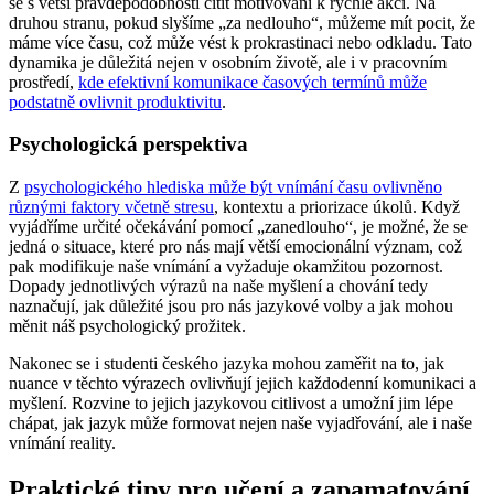
se s větší pravděpodobností cítit motivováni k rychlé akci. Na
druhou stranu, pokud slyšíme „za nedlouho“, můžeme mít pocit, že
máme více času, což může vést k prokrastinaci nebo odkladu. Tato
dynamika je důležitá nejen v osobním životě, ale i v pracovním
prostředí,
kde efektivní komunikace časových termínů může
podstatně ovlivnit produktivitu
.
Psychologická perspektiva
Z
psychologického hlediska může být vnímání času ovlivněno
různými faktory včetně stresu
, kontextu a priorizace úkolů. Když
vyjádříme určité očekávání pomocí „zanedlouho“, je možné, že se
jedná o situace, které pro nás mají větší emocionální význam, což
pak modifikuje naše vnímání a vyžaduje okamžitou pozornost.
Dopady jednotlivých výrazů na naše myšlení a chování tedy
naznačují, jak důležité jsou pro nás jazykové volby a jak mohou
měnit náš psychologický prožitek.
Nakonec se i studenti českého jazyka mohou zaměřit na to, jak
nuance v těchto výrazech ovlivňují jejich každodenní komunikaci a
myšlení. Rozvine to jejich jazykovou citlivost a umožní jim lépe
chápat, jak jazyk může formovat nejen naše vyjadřování, ale i naše
vnímání reality.
Praktické tipy pro učení a zapamatování