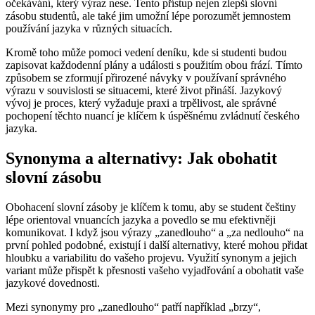
očekávání, který výraz nese. Tento přístup nejen zlepší slovní
zásobu studentů, ale také jim umožní lépe porozumět jemnostem
používání jazyka v různých situacích.
Kromě toho může pomoci vedení deníku, kde si studenti budou
zapisovat každodenní plány a události s použitím obou frází. Tímto
způsobem se zformují přirozené návyky v používaní správného
výrazu v souvislosti se situacemi, které život přináší. Jazykový
vývoj je proces, který vyžaduje praxi a trpělivost, ale správné
pochopení těchto nuancí je klíčem k úspěšnému zvládnutí českého
jazyka.
Synonyma a alternativy: Jak obohatit
slovní zásobu
Obohacení slovní zásoby je klíčem k tomu, aby se student češtiny
lépe orientoval vnuancích jazyka a povedlo se mu efektivněji
komunikovat. I když jsou výrazy „zanedlouho“ a „za nedlouho“ na
první pohled podobné, existují i další alternativy, které mohou přidat
hloubku a variabilitu do vašeho projevu. Využití synonym a jejich
variant může přispět k přesnosti vašeho vyjadřování a obohatit vaše
jazykové dovednosti.
Mezi synonymy pro „zanedlouho“ patří například „brzy“,