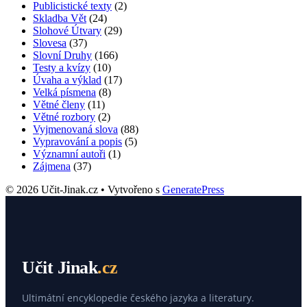
Publicistické texty
(2)
Skladba Vět
(24)
Slohové Útvary
(29)
Slovesa
(37)
Slovní Druhy
(166)
Testy a kvízy
(10)
Úvaha a výklad
(17)
Velká písmena
(8)
Větné členy
(11)
Větné rozbory
(2)
Vyjmenovaná slova
(88)
Vypravování a popis
(5)
Významní autoři
(1)
Zájmena
(37)
© 2026 Učit-Jinak.cz
• Vytvořeno s
GeneratePress
Učit Jinak
.cz
Ultimátní encyklopedie českého jazyka a literatury.