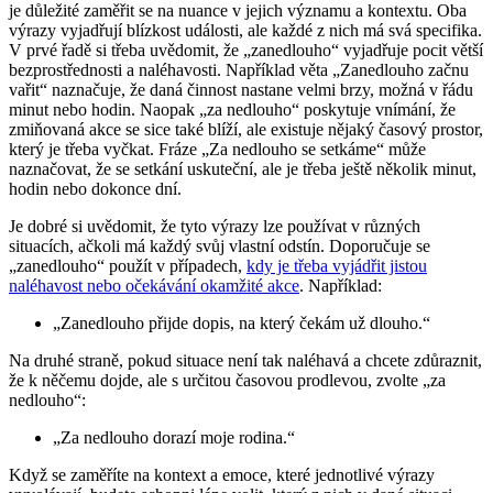
je důležité zaměřit se na nuance v jejich významu a kontextu. Oba
výrazy vyjadřují blízkost události, ale každé z nich má svá specifika.
V prvé řadě si třeba uvědomit, že „zanedlouho“ vyjadřuje pocit větší
bezprostřednosti a naléhavosti. Například věta „Zanedlouho začnu
vařit“ naznačuje, že daná činnost nastane velmi brzy, možná v řádu
minut nebo hodin. Naopak „za nedlouho“ poskytuje vnímání, že
zmiňovaná akce se sice také blíží, ale existuje nějaký časový prostor,
který je třeba vyčkat. Fráze „Za nedlouho se setkáme“ může
naznačovat, že se setkání uskuteční, ale je třeba ještě několik minut,
hodin nebo dokonce dní.
Je dobré si uvědomit, že tyto výrazy lze používat v různých
situacích, ačkoli má každý svůj vlastní odstín. Doporučuje se
„zanedlouho“ použít v případech,
kdy je třeba vyjádřit jistou
naléhavost nebo očekávání okamžité akce
. Například:
„Zanedlouho přijde dopis, na který čekám už dlouho.“
Na druhé straně, pokud situace není tak naléhavá a chcete zdůraznit,
že k něčemu dojde, ale s určitou časovou prodlevou, zvolte „za
nedlouho“:
„Za nedlouho dorazí moje rodina.“
Když se zaměříte na kontext a emoce, které jednotlivé výrazy