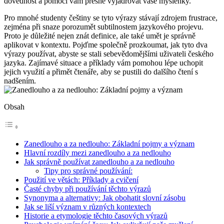
dovednost a pomoci vám přesně vyjadřovat vaše myšlenky.
Pro mnohé studenty češtiny se tyto výrazy stávají zdrojem frustrace,
zejména při snaze porozumět subtilnostem jazykového projevu.
Proto je důležité nejen znát definice, ale také umět je správně
aplikovat v kontextu. Pojďme společně prozkoumat, jak tyto dva
výrazy používat, abyste se stali sebevědomějšími uživateli českého
jazyka. Zajímavé situace a příklady vám pomohou lépe uchopit
jejich využití a přimět čtenáře, aby se pustili do dalšího čtení s
nadšením.
Obsah
Zanedlouho a za nedlouho: Základní pojmy a význam
Hlavní rozdíly mezi zanedlouho a za nedlouho
Jak správně používat zanedlouho a za nedlouho
Tipy pro správné používání:
Použití ve větách: Příklady a cvičení
Časté chyby při používání těchto výrazů
Synonyma a alternativy: Jak obohatit slovní zásobu
Jak se liší význam v různých kontextech
Historie a etymologie těchto časových výrazů