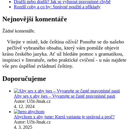
Dražší nebo drašší? Jak se vyhnout pravopisné chybě
Rozdíl coby a co by: Správné použití a příklady
Nejnovější komentáře
Žádné komentáře.
Vítejte v místě, kde čeština ožívá! Ponořte se do našeho
pečlivě vybraného obsahu, který vám pomůže objevit
krásu českého jazyka. Ať už hledáte pomoc s gramatikou,
inspiraci v literatuře, nebo praktické cvičení - u nás najdete
vše pro úspěšné zvládnutí češtiny.
Doporučujeme
Aby ses x aby jses – Vyvarujte se časté pravopisné pasti
Autor: Učit-Jinak.cz
4. 12. 2024
Abychom x aby jsme: Která varianta je správná a proč?
Autor: Učit-Jinak.cz
4. 3. 2025