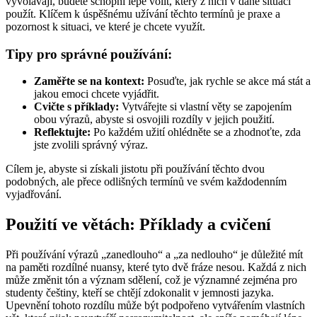
vyvolávají, budete schopni lépe volit, který z nich v dané situaci
použít. Klíčem k úspěšnému užívání těchto termínů je praxe a
pozornost k situaci, ve které je chcete využít.
Tipy pro správné používání:
Zaměřte se na kontext:
Posuďte, jak rychle se akce má stát a
jakou emoci chcete vyjádřit.
Cvičte s příklady:
Vytvářejte si vlastní věty se zapojením
obou výrazů, abyste si osvojili rozdíly v jejich použití.
Reflektujte:
Po každém užití ohlédněte se a zhodnoťte, zda
jste zvolili správný výraz.
Cílem je, abyste si získali jistotu při používání těchto dvou
podobných, ale přece odlišných termínů ve svém každodenním
vyjadřování.
Použití ve větách: Příklady a cvičení
Při používání výrazů „zanedlouho“ a „za nedlouho“ je důležité mít
na paměti rozdílné nuansy, které tyto dvě fráze nesou. Každá z nich
může změnit tón a význam sdělení, což je významné zejména pro
studenty češtiny, kteří se chtějí zdokonalit v jemnosti jazyka.
Upevnění tohoto rozdílu může být podpořeno vytvářením vlastních