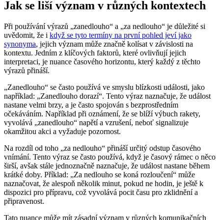
Jak se liší význam v různých kontextech
Při používání výrazů „zanedlouho“ a „za nedlouho“ je důležité si
uvědomit, že i
když se tyto termíny na první pohled jeví jako
synonyma
, jejich význam může značně kolísat v závislosti na
kontextu. Jedním z klíčových faktorů, které ovlivňují jejich
interpretaci, je nuance časového horizontu, který každý z těchto
výrazů přináší.
„Zanedlouho“ se často používá ve smyslu blízkosti události, jako
například: „Zanedlouho dorazí“. Tento výraz naznačuje, že událost
nastane velmi brzy, a je často spojován s bezprostředním
očekáváním. Například při oznámení, že se blíží výbuch rakety,
vyvolává „zanedlouho“ napětí a vzrušení, neboť signalizuje
okamžitou akci a vyžaduje pozornost.
Na rozdíl od toho „za nedlouho“ přináší určitý odstup časového
vnímání. Tento výraz se často používá, když je časový rámec o něco
širší, avšak stále jednoznačně naznačuje, že událost nastane během
krátké doby. Příklad: „Za nedlouho se koná rozloučení“ může
naznačovat, že alespoň několik minut, pokud ne hodin, je ještě k
dispozici pro přípravu, což vyvolává pocit času pro zklidnění a
připravenost.
Tato nuance může mít zásadní význam v různých komunikačních