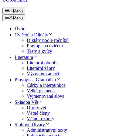
Menu
Menu
Úvod
Cvičení a Diktáty
Diktáty podle ročníků
Pravopisná cvičení
Testy a kvízy
Literatura
Literární období
Literární žánry
Významní autoři
Pravopis a Gramatika
Čárky a interpunkce
Velká písmena
Vyjmenovaná slova
Skladba Vět
Druhy vět
Větné členy
Větné rozbory
Slohové Útvary
Administrativní texty
Publicistické texty