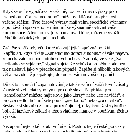
Když se učíte vyjadřovat v češtině, rozlišení mezi výrazy jako
„zanedlouho“ a „za nedlouho“ může být klíčové pro přesnost
vašeho sdělení. Tyto časové výrazy mají velmi specifické významy
a používání správného termínu může významně ovlivnit vaše
komunikace. Abychom si je zapamatovali lépe, můžeme využít
několik praktických tipů a technik.
Začněte s příklady vět, které ukazují jejich správné použití.
Například, když říkáte „Zanedlouho dorazí autobus,“ dáváte najevo,
že očekáváte příchod autobusu velmi brzy. Naopak, ve větě „Za
nedlouho se sejdeme,“ signalizujete, že schůzka proběhne, ale není
tak naléhavá jako v předchozím případě. Zapište si několik takových
vět a pravidelně je opakujte, dokud se vám nevpíší do paměti.
Důležitou součástí zapamatování je také rozšíření vaší slovní zásoby.
Zkuste si vyhledat synonyma pro obě slova. Například pro
„zanedlouho“ můžete najít slova jako „brzy“ nebo „co nevidět“, a
pro „za nedlouho“ můžete použít „nedlouho“ nebo „za chvilku“.
Sestavte si slovní seznam a procvičujte jej, díky čemuž si vytvoříte
bohatší jazykový základ a lépe zvládnete nuance v používaní těchto
výrazů.
Nezapomínejte také na aktivní učení. Poslouchejte české podcasty
nebo sledujte filmy a snažte se zachytit tyto výrazy v kontextu.