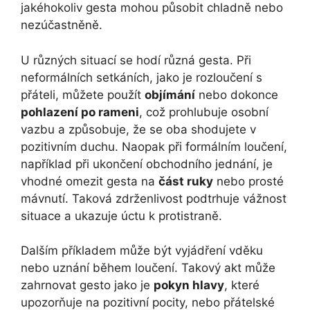
jakéhokoliv gesta mohou působit chladně nebo
nezúčastněně.
U různých situací se hodí různá gesta. Při
neformálních setkáních, jako je rozloučení s
přáteli, můžete použít
objímání
nebo dokonce
pohlazení po rameni
, což prohlubuje osobní
vazbu a způsobuje, že se oba shodujete v
pozitivním duchu. Naopak při formálním loučení,
například při ukončení obchodního jednání, je
vhodné omezit gesta na
část ruky
nebo prosté
mávnutí. Taková zdrženlivost podtrhuje vážnost
situace a ukazuje úctu k protistraně.
Dalším příkladem může být vyjádření vděku
nebo uznání během loučení. Takový akt může
zahrnovat gesto jako je
pokyn hlavy
, které
upozorňuje na pozitivní pocity, nebo přátelské