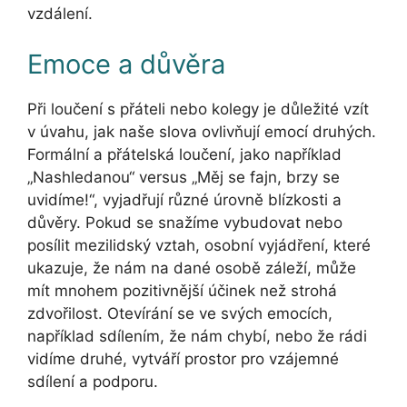
vzdálení.
Emoce a důvěra
Při loučení s přáteli nebo kolegy je důležité vzít
v úvahu, jak naše slova ovlivňují emocí druhých.
Formální a přátelská loučení, jako například
„Nashledanou“ versus „Měj se fajn, brzy se
uvidíme!“, vyjadřují různé úrovně blízkosti a
důvěry. Pokud se snažíme vybudovat nebo
posílit mezilidský vztah, osobní vyjádření, které
ukazuje, že nám na dané osobě záleží, může
mít mnohem pozitivnější účinek než strohá
zdvořilost. Otevírání se ve svých emocích,
například sdílením, že nám chybí, nebo že rádi
vidíme druhé, vytváří prostor pro vzájemné
sdílení a podporu.