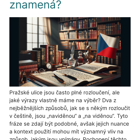
znamená?
Pražské ulice jsou často plné rozloučení, ale
jaké výrazy vlastně máme na výběr? Dva z
nejběžnějších způsobů, jak se s někým rozloučit
v češtině, jsou „naviděnou“ a „na viděnou“. Tyto
fráze se zdají být podobné, avšak jejich nuance
a kontext použití mohou mít významný vliv na
způsob, jakým jsou vnímány. Pochopení těchto