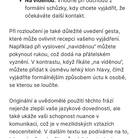
Na viděnou:
Vhodné při odchodu z
formální schůzky, kdy chcete vyjádřit, že
očekáváte další kontakt.
Při rozloučení je také důležité uvedení gesta,
které může ovlivnit recepci vašeho vyjádření.
Například při vyslovení „naviděnou“ můžete
pokynout rukou, což dodá na přátelském
vyznění. V kontrastu, když říkáte „na viděnou“,
můžete přidat k úsměvu lehký klon hlavy, čímž
vyjádříte formálnějším způsobem úctu k osobě,
se kterou se loučíte.
Originální a uvědomělé použití těchto frází
nejenže zlepší vaše jazykové dovednosti, ale
také ukáže vaši schopnost nuance v
komunikaci, což je v mezilidských vztazích
neocenitelné. V dalším textu se podíváme na to,