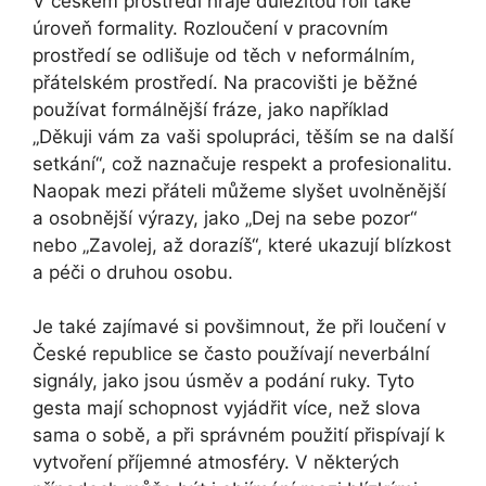
V českém prostředí hraje důležitou roli také
úroveň formality. Rozloučení v pracovním
prostředí se odlišuje od těch v neformálním,
přátelském prostředí. Na pracovišti je běžné
používat formálnější fráze, jako například
„Děkuji vám za vaši spolupráci, těším se na další
setkání“, což naznačuje respekt a profesionalitu.
Naopak mezi přáteli můžeme slyšet uvolněnější
a osobnější výrazy, jako „Dej na sebe pozor“
nebo „Zavolej, až dorazíš“, které ukazují blízkost
a péči o druhou osobu.
Je také zajímavé si povšimnout, že při loučení v
České republice se často používají neverbální
signály, jako jsou úsměv a podání ruky. Tyto
gesta mají schopnost vyjádřit více, než slova
sama o sobě, a při správném použití přispívají k
vytvoření příjemné atmosféry. V některých