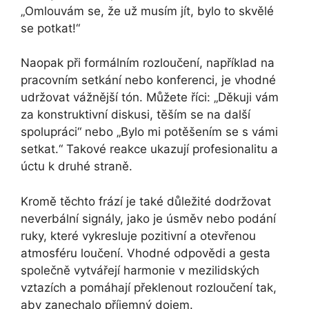
„Omlouvám se, že už musím jít, bylo to skvělé
se potkat!“
Naopak při formálním rozloučení, například na
pracovním setkání nebo konferenci, je vhodné
udržovat vážnější tón. Můžete říci: „Děkuji vám
za konstruktivní diskusi, těším se na další
spolupráci“ nebo „Bylo mi potěšením se s vámi
setkat.“ Takové reakce ukazují profesionalitu a
úctu k druhé straně.
Kromě těchto frází je také důležité dodržovat
neverbální signály, jako je úsměv nebo podání
ruky, které vykresluje pozitivní a otevřenou
atmosféru loučení. Vhodné odpovědi a gesta
společně vytvářejí harmonie v mezilidských
vztazích a pomáhají překlenout rozloučení tak,
aby zanechalo příjemný dojem.