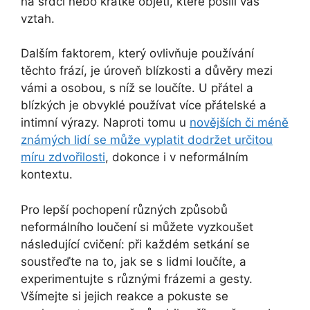
na srdci nebo krátké objětí, které posílí váš
vztah.
Dalším faktorem, který ovlivňuje používání
těchto frází, je úroveň blízkosti a důvěry mezi
vámi a osobou, s níž se loučíte. U přátel a
blízkých je obvyklé používat více přátelské a
intimní výrazy. Naproti tomu u
novějších či méně
známých lidí se může vyplatit dodržet určitou
míru zdvořilosti
, dokonce i v neformálním
kontextu.
Pro lepší pochopení různých způsobů
neformálního loučení si můžete vyzkoušet
následující cvičení: při každém setkání se
soustřeďte na to, jak se s lidmi loučíte, a
experimentujte s různými frázemi a gesty.
Všímejte si jejich reakce a pokuste se