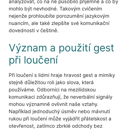
analyzovat, co na ně působilo příjemně a co by
mohlo být nevhodné. Takovým cvičením
nejenže prohloubíte porozumění jazykovým
nuancím, ale také zlepšíte své komunikační
dovednosti v češtině.
Význam a použití gest
při loučení
Při loučení s lidmi hraje hravost gest a mimiky
stejně důležitou roli jako slova, která
používáme. Odborníci na mezilidskou
komunikaci zdůrazňují, že neverbální signály
mohou významně ovlivnit naše vztahy.
Například jednoduchý úsměv nebo mávnutí
rukou při loučení může vyjádřit přátelskost a
otevřenost, zatímco zbrklé odchody bez