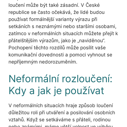
loučení může být také zásadní. V České
republice se často očekává, že lidé budou
používat formálnější varianty výrazu při
setkáních s neznámými nebo staršími osobami,
zatímco v neformálních situacích můžete přejít k
přátelštějším výrazům, jako je „naviděnou“.
Pochopení těchto rozdílů může posílit vaše
komunikační dovednosti a pomoci vyhnout se
nepříjemným nedorozuměním.
Neformální rozloučení:
Kdy a jak je používat
V neformálních situacích hraje způsob loučení
důležitou roli při utváření a posilování osobních
vztahů. Když se setkáváme s přáteli, rodinou
nebo známými, máme větší volnost ve výběru