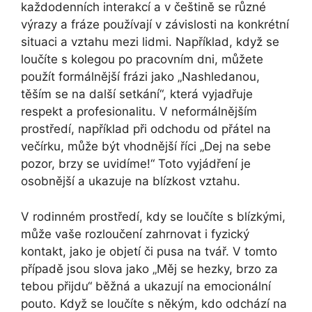
každodenních interakcí a v češtině se různé
výrazy a fráze používají v závislosti na konkrétní
situaci a vztahu mezi lidmi. Například, když se
loučíte s kolegou po pracovním dni, můžete
použít formálnější frázi jako „Nashledanou,
těším se na další setkání“, která vyjadřuje
respekt a profesionalitu. V neformálnějším
prostředí, například při odchodu od přátel na
večírku, může být vhodnější říci „Dej na sebe
pozor, brzy se uvidíme!“ Toto vyjádření je
osobnější a ukazuje na blízkost vztahu.
V rodinném prostředí, kdy se loučíte s blízkými,
může vaše rozloučení zahrnovat i fyzický
kontakt, jako je objetí či pusa na tvář. V tomto
případě jsou slova jako „Měj se hezky, brzo za
tebou přijdu“ běžná a ukazují na emocionální
pouto. Když se loučíte s někým, kdo odchází na