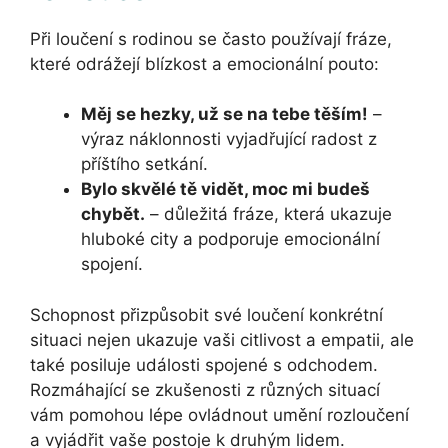
Při loučení s rodinou se často používají fráze,
které odrážejí blízkost a emocionální pouto:
Měj se hezky, už se na tebe těším!
–
výraz náklonnosti vyjadřující radost z
příštího setkání.
Bylo skvělé tě vidět, moc mi budeš
chybět.
– důležitá fráze, která ukazuje
hluboké city a podporuje emocionální
spojení.
Schopnost přizpůsobit své loučení konkrétní
situaci nejen ukazuje vaši citlivost a empatii, ale
také posiluje události spojené s odchodem.
Rozmáhající se zkušenosti z různých situací
vám pomohou lépe ovládnout umění rozloučení
a vyjádřit vaše postoje k druhým lidem.