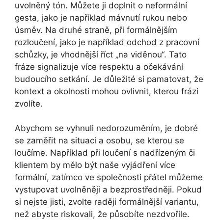
uvolněný tón. Můžete ji doplnit o neformální
gesta, jako je například mávnutí rukou nebo
úsměv. Na druhé straně, při formálnějším
rozloučení, jako je například odchod z pracovní
schůzky, je vhodnější říct „na viděnou“. Tato
fráze signalizuje více respektu a očekávání
budoucího setkání. Je důležité si pamatovat, že
kontext a okolnosti mohou ovlivnit, kterou frázi
zvolíte.
Abychom se vyhnuli nedorozuměním, je dobré
se zaměřit na situaci a osobu, se kterou se
loučíme. Například při loučení s nadřízeným či
klientem by mělo být naše vyjádření více
formální, zatímco ve společnosti přátel můžeme
vystupovat uvolněněji a bezprostředněji. Pokud
si nejste jisti, zvolte raději formálnější variantu,
než abyste riskovali, že působíte nezdvořile.