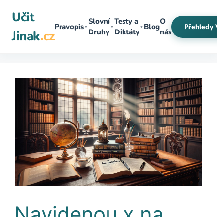
Přeskočit
Učit
na
Slovní
Testy a
O
Pravopis
Blog
Přehledy 
▼
▼
▼
obsah
Druhy
Diktáty
nás
Jinak
.cz
Navidenou x na