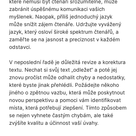
které nemusí být čtenáři srozumitelné, může
zabránit úspěšnému komunikaci vašich
myšlenek. Naopak, příliš jednoduchý jazyk
může snížit zájem čtenáře. Udržujte vyvážený
jazyk, který osloví široké spektrum čtenářů, a
zaměřte se na jasnost a preciznost v každém
odstavci.
V neposlední řadě je důležitá revize a korektura
textu. Nechat si svůj text „odležet“ a poté jej
znovu pročíst může odhalit chyby a nedostatky,
které byste jinak přehlédli. Požádejte někoho
jiného o zpětnou vazbu, která může poskytnout
novou perspektivu a pomoci vám identifikovat
místa, která potřebují zlepšení. Tímto způsobem
se nejen vyhnete častým chybám, ale také
zvýšíte kvalitu a účinnost vaší úvahy.