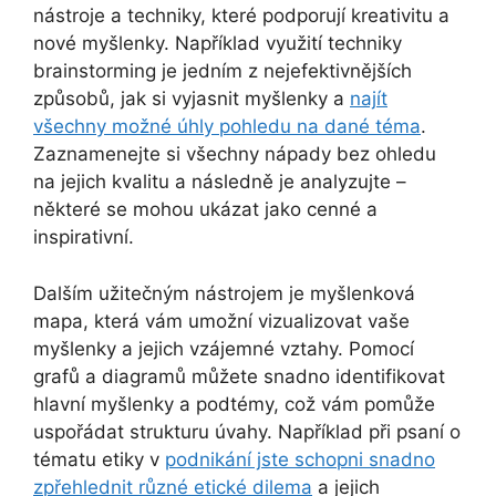
nástroje a techniky, které podporují kreativitu a
nové myšlenky. Například využití techniky
brainstorming je jedním z nejefektivnějších
způsobů, jak si vyjasnit myšlenky a
najít
všechny možné úhly pohledu na dané téma
.
Zaznamenejte si všechny nápady bez ohledu
na jejich kvalitu a následně je analyzujte –
některé se mohou ukázat jako cenné a
inspirativní.
Dalším užitečným nástrojem je myšlenková
mapa, která vám umožní vizualizovat vaše
myšlenky a jejich vzájemné vztahy. Pomocí
grafů a diagramů můžete snadno identifikovat
hlavní myšlenky a podtémy, což vám pomůže
uspořádat strukturu úvahy. Například při psaní o
tématu etiky v
podnikání jste schopni snadno
zpřehlednit různé etické dilema
a jejich