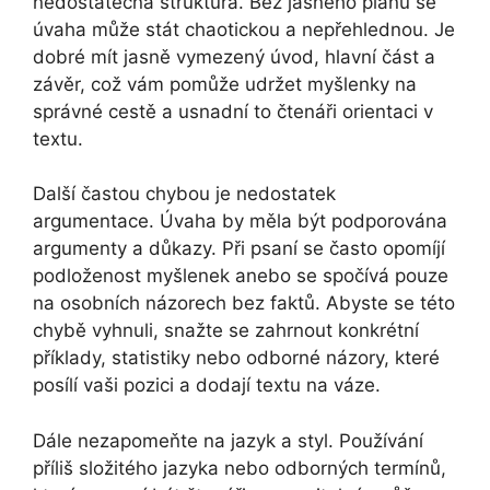
nedostatečná struktura. Bez jasného plánu se
úvaha může stát chaotickou a nepřehlednou. Je
dobré mít jasně vymezený úvod, hlavní část a
závěr, což vám pomůže udržet myšlenky na
správné cestě a usnadní to čtenáři orientaci v
textu.
Další častou chybou je nedostatek
argumentace. Úvaha by měla být podporována
argumenty a důkazy. Při psaní se často opomíjí
podloženost myšlenek anebo se spočívá pouze
na osobních názorech bez faktů. Abyste se této
chybě vyhnuli, snažte se zahrnout konkrétní
příklady, statistiky nebo odborné názory, které
posílí vaši pozici a dodají textu na váze.
Dále nezapomeňte na jazyk a styl. Používání
příliš složitého jazyka nebo odborných termínů,