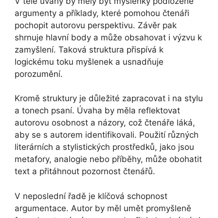
V těle úvahy by měly být myšlenky podložené
argumenty a příklady, které pomohou čtenáři
pochopit autorovu perspektivu. Závěr pak
shrnuje hlavní body a může obsahovat i výzvu k
zamyšlení. Taková struktura přispívá k
logickému toku myšlenek a usnadňuje
porozumění.
Kromě struktury je důležité zapracovat i na stylu
a tonech psaní. Úvaha by měla reflektovat
autorovu osobnost a názory, což čtenáře láká,
aby se s autorem identifikovali. Použití různých
literárních a stylistických prostředků, jako jsou
metafory, analogie nebo příběhy, může obohatit
text a přitáhnout pozornost čtenářů.
V neposlední řadě je klíčová schopnost
argumentace. Autor by měl umět promyšleně