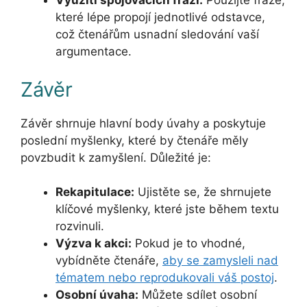
Využití spojovacích frází:
Použijte fráze,
které lépe propojí jednotlivé odstavce,
což čtenářům usnadní sledování vaší
argumentace.
Závěr
Závěr shrnuje hlavní body úvahy a poskytuje
poslední myšlenky, které by čtenáře měly
povzbudit k zamyšlení. Důležité je:
Rekapitulace:
Ujistěte se, že shrnujete
klíčové myšlenky, které jste během textu
rozvinuli.
Výzva k akci:
Pokud je to vhodné,
vybídněte čtenáře,
aby se zamysleli nad
tématem nebo reprodukovali váš postoj
.
Osobní úvaha:
Můžete sdílet osobní