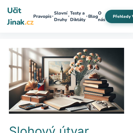
Přeskočit
Učit
na
Slovní
Testy a
O
Pravopis
Blog
Přehledy 
▼
▼
▼
obsah
Druhy
Diktáty
nás
Jinak
.cz
Slohový útvar