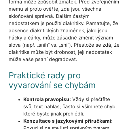
forma může způsobit zmatek. Před zveřejněním
memu si proto ověřte, zda jsou všechna
skloňování správná. Dalším častým
nedostatkem je použití diakritiky. Pamatujte, že
absence diakritických znamének, jako jsou
háčky a čárky, může zásadně změnit význam
slova (např. „sníh“ vs. „sní“). Přestože se zdá, že
diakritika může být drobnost, její nedostatek
může vaše psaní degradovat.
Praktické rady pro
vyvarování se chybám
Kontrola pravopisu:
Vždy si přečtěte
svůj text nahlas; často si všimnete chyb,
které byste jinak přehlédli.
Konzultace s jazykovými příručkami:
Pokud si nejste jisti správným tvarem