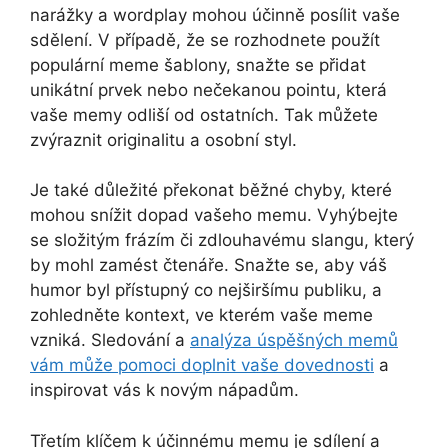
narážky a wordplay mohou účinně posílit vaše
sdělení. V případě, že se rozhodnete použít
populární meme šablony, snažte se přidat
unikátní prvek nebo nečekanou pointu, která
vaše memy odliší od ostatních. Tak můžete
zvýraznit originalitu a osobní styl.
Je také důležité překonat běžné chyby, které
mohou snížit dopad vašeho memu. Vyhýbejte
se složitým frázím či zdlouhavému slangu, který
by mohl zamést čtenáře. Snažte se, aby váš
humor byl přístupný co nejširšímu publiku, a
zohledněte kontext, ve kterém vaše meme
vzniká. Sledování a
analýza úspěšných memů
vám může pomoci doplnit vaše dovednosti
a
inspirovat vás k novým nápadům.
Třetím klíčem k účinnému memu je sdílení a