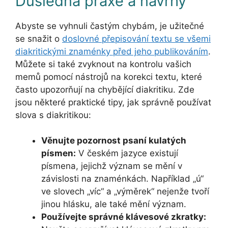
Důsledná praxe a návrhy
Abyste se vyhnuli častým chybám, je užitečné
se snažit o
doslovné přepisování textu se všemi
diakritickými znaménky před jeho publikováním
.
Můžete si také zvyknout na kontrolu vašich
memů pomocí nástrojů na korekci textu, které
často upozorňují na chybějící diakritiku. Zde
jsou některé praktické tipy, jak správně používat
slova s diakritikou:
Věnujte pozornost psaní kulatých
písmen:
V českém jazyce existují
písmena, jejichž význam se mění v
závislosti na znaménkách. Například „ú“
ve slovech „víc“ a „výměrek“ nejenže tvoří
jinou hlásku, ale také mění význam.
Používejte správné klávesové zkratky: