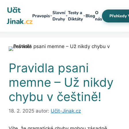
Přeskočit
Učit
na
Slovní
Testy a
O
Pravopis
Blog
Přehledy 
▼
▼
▼
obsah
Druhy
Diktáty
nás
Jinak
.cz
Pravidla psani
memne – Už nikdy
chybu v češtině!
18. 2. 2025
autor:
Učit-Jinak.cz
Víte, že gramatické chyby mohou zásadně