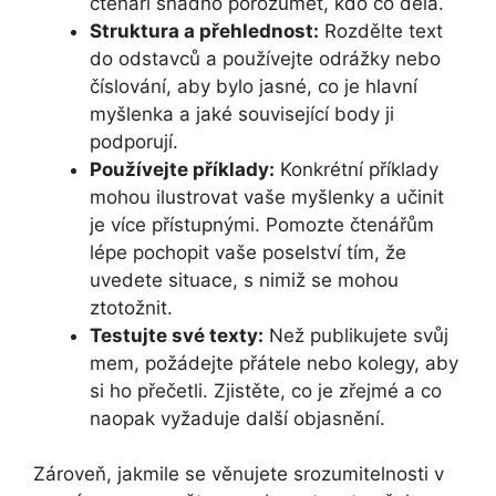
čtenáři snadno porozumět, kdo co dělá.
Struktura a přehlednost:
Rozdělte text
do odstavců a používejte odrážky nebo
číslování, aby bylo jasné, co je hlavní
myšlenka a jaké související body ji
podporují.
Používejte příklady:
Konkrétní příklady
mohou ilustrovat vaše myšlenky a učinit
je více přístupnými. Pomozte čtenářům
lépe pochopit vaše poselství tím, že
uvedete situace, s nimiž se mohou
ztotožnit.
Testujte své texty:
Než publikujete svůj
mem, požádejte přátele nebo kolegy, aby
si ho přečetli. Zjistěte, co je zřejmé a co
naopak vyžaduje další objasnění.
Zároveň, jakmile se věnujete srozumitelnosti v