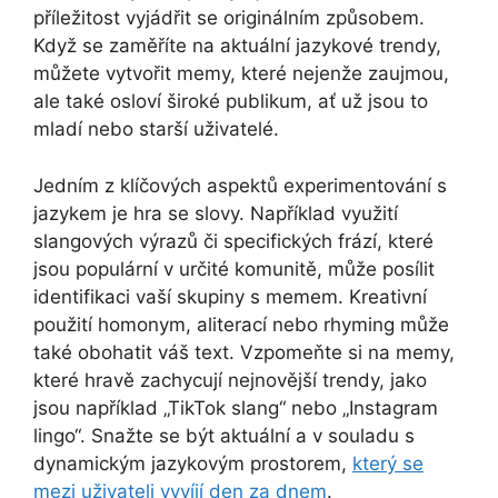
příležitost vyjádřit se originálním způsobem.
Když se zaměříte na aktuální jazykové trendy,
můžete vytvořit memy, které nejenže zaujmou,
ale také osloví široké publikum, ať už jsou to
mladí nebo starší uživatelé.
Jedním z klíčových aspektů experimentování s
jazykem je hra se slovy. Například využití
slangových výrazů či specifických frází, které
jsou populární v určité komunitě, může posílit
identifikaci vaší skupiny s memem. Kreativní
použití homonym, aliterací nebo rhyming může
také obohatit váš text. Vzpomeňte si na memy,
které hravě zachycují nejnovější trendy, jako
jsou například „TikTok slang“ nebo „Instagram
lingo“. Snažte se být aktuální a v souladu s
dynamickým jazykovým prostorem,
který se
mezi uživateli vyvíjí den za dnem
.