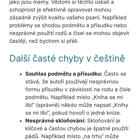
jako jsou memy. Vědomí si těchto úskalí a
schopnost je efektivně opravovat mohou
zásadně zvýšit kvalitu vašeho psaní. Například
problémy se shodou podmětu a přísudku nebo
nesprávné použití rodů a čísel se mohou objevit
častěji, než bychom si přáli.
Další časté chyby v češtině
Souhlas podmětu a přísudku:
Často se
stává, že autoři používají nesprávnou
formu přísudku v závislosti na rodu a čísle
podmětu. Například místo „Kniha se mi
líbí“ (správně) někdo může napsat „Knihy
se mi líbí“, pokud hovoří o jedné knize.
Nesprávné skloňování:
Skloňování je
klíčové a častou chybou je špatné použití
pádů. Například místo „na trhu“ může