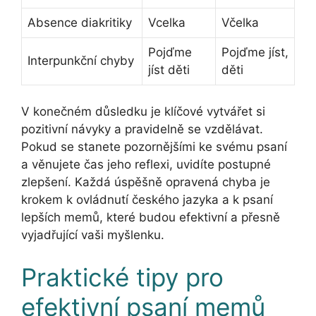
Absence diakritiky
Vcelka
Včelka
Pojďme
Pojďme jíst,
Interpunkční chyby
jíst děti
děti
V konečném důsledku je klíčové vytvářet si
pozitivní návyky a pravidelně se vzdělávat.
Pokud se stanete pozornějšími ke svému psaní
a věnujete čas jeho reflexi, uvidíte postupné
zlepšení. Každá úspěšně opravená chyba je
krokem k ovládnutí českého jazyka a k psaní
lepších memů, které budou efektivní a přesně
vyjadřující vaši myšlenku.
Praktické tipy pro
efektivní psaní memů