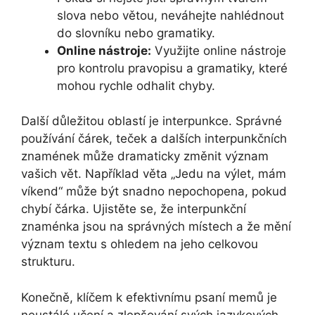
slova nebo větou, neváhejte nahlédnout
do slovníku nebo gramatiky.
Online nástroje:
Využijte online nástroje
pro kontrolu pravopisu a gramatiky, které
mohou rychle odhalit chyby.
Další důležitou oblastí je interpunkce. Správné
používání čárek, teček a dalších interpunkčních
znamének může dramaticky změnit význam
vašich vět. Například věta „Jedu na výlet, mám
víkend“ může být snadno nepochopena, pokud
chybí čárka. Ujistěte se, že interpunkční
znaménka jsou na správných místech a že mění
význam textu s ohledem na jeho celkovou
strukturu.
Konečně, klíčem k efektivnímu psaní memů je
neustálé učení a zlepšování svých jazykových