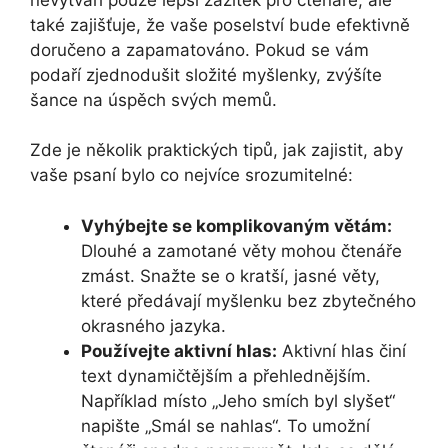
také zajišťuje, že vaše poselství bude efektivně
doručeno a zapamatováno. Pokud se vám
podaří zjednodušit složité myšlenky, zvýšíte
šance na úspěch svých memů.
Zde je několik praktických tipů, jak zajistit, aby
vaše psaní bylo co nejvíce srozumitelné:
Vyhýbejte se komplikovaným větám:
Dlouhé a zamotané věty mohou čtenáře
zmást. Snažte se o kratší, jasné věty,
které předávají myšlenku bez zbytečného
okrasného jazyka.
Používejte aktivní hlas:
Aktivní hlas činí
text dynamičtějším a přehlednějším.
Například místo „Jeho smích byl slyšet“
napište „Smál se nahlas“. To umožní