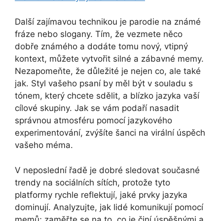
Další zajímavou technikou je parodie na známé
fráze nebo slogany. Tím, že vezmete něco
dobře známého a dodáte tomu nový, vtipný
kontext, můžete vytvořit silné a zábavné memy.
Nezapomeňte, že důležité je nejen co, ale také
jak. Styl vašeho psaní by měl být v souladu s
tónem, který chcete sdělit, a blízko jazyka vaší
cílové skupiny. Jak se vám podaří nasadit
správnou atmosféru pomocí jazykového
experimentování, zvýšíte šanci na virální úspěch
vašeho méma.
V neposlední řadě je dobré sledovat současné
trendy na sociálních sítích, protože tyto
platformy rychle reflektují, jaké prvky jazyka
dominují. Analyzujte, jak lidé komunikují pomocí
memů; zaměřte se na to, co je činí úspěšnými a