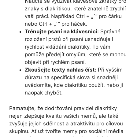
Naučte se využívat klávesové zkratky pro
znaky s diakritikou, které znatelně zrychlí
vaši práci. Například Ctrl + „´“ pro čárku
nebo Ctrl + „ˇ“ pro háček.
Trénujte psaní na klávesnici:
Správné
rozložení prstů při psaní usnadňuje i
rychlost vkládání diakritiky. To vám
pomůže předejít omylům, které se mohou
objevit při rychlém psaní.
Zkoušejte texty nahlas číst:
Při vyšším
důrazu na specifická slova si snadněji
uvědomíte, kde diakritiku použít, nebo jí
naopak chybět.
Pamatujte, že dodržování pravidel diakritiky
nejen zlepšuje kvalitu vašich memů, ale také
zvyšuje jejich sdělnost a atraktivitu pro cílovou
skupinu. Ať už tvoříte memy pro sociální média