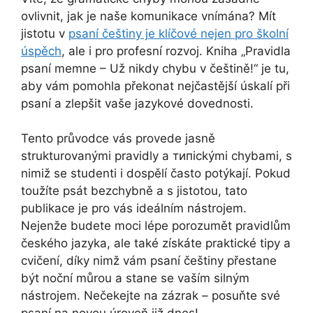
ovlivnit, jak je naše komunikace vnímána? Mít
jistotu v
psaní češtiny je klíčové nejen pro školní
úspěch
, ale i pro profesní rozvoj. Kniha „Pravidla
psaní memne – Už nikdy chybu v češtině!“ je tu,
aby vám pomohla překonat nejčastější úskalí při
psaní a zlepšit vaše jazykové dovednosti.
Tento průvodce vás provede jasně
strukturovanými pravidly a типickými chybami, s
nimiž se studenti i dospělí často potýkají. Pokud
toužíte psát bezchybně a s jistotou, tato
publikace je pro vás ideálním nástrojem.
Nejenže budete moci lépe porozumět pravidlům
českého jazyka, ale také získáte praktické tipy a
cvičení, díky nimž vám psaní češtiny přestane
být noční můrou a stane se vaším silným
nástrojem. Nečekejte na zázrak – posuňte své