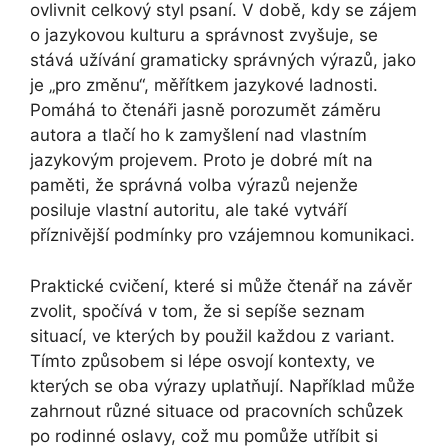
ovlivnit celkový styl psaní. V době, kdy se zájem
o jazykovou kulturu a správnost zvyšuje, se
stává užívání gramaticky správných výrazů, jako
je „pro změnu“, měřítkem jazykové ladnosti.
Pomáhá to čtenáři jasně porozumět záměru
autora a tlačí ho k zamyšlení nad vlastním
jazykovým projevem. Proto je dobré mít na
paměti, že správná volba výrazů nejenže
posiluje vlastní autoritu, ale také vytváří
příznivější podmínky pro vzájemnou komunikaci.
Praktické cvičení, které si může čtenář na závěr
zvolit, spočívá v tom, že si sepíše seznam
situací, ve kterých by použil každou z variant.
Tímto způsobem si lépe osvojí kontexty, ve
kterých se oba výrazy uplatňují. Například může
zahrnout různé situace od pracovních schůzek
po rodinné oslavy, což mu pomůže utříbit si