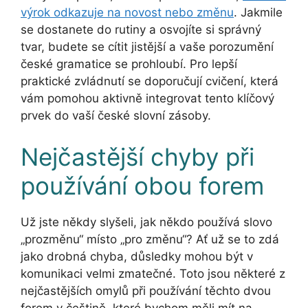
výrok odkazuje na novost nebo změnu
. Jakmile
se dostanete do rutiny a osvojíte si správný
tvar, budete se cítit jistější a vaše porozumění
české gramatice se prohloubí. Pro lepší
praktické zvládnutí se doporučují cvičení, která
vám pomohou aktivně integrovat tento klíčový
prvek do vaší české slovní zásoby.
Nejčastější chyby při
používání obou forem
Už jste někdy slyšeli, jak někdo používá slovo
„prozměnu“ místo „pro změnu“? Ať už se to zdá
jako drobná chyba, důsledky mohou být v
komunikaci velmi zmatečné. Toto jsou některé z
nejčastějších omylů při používání těchto dvou
forem v češtině, které bychom měli mít na