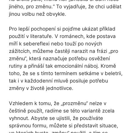
jiného, pro změnu.“ To vyjadřuje, že chci udělat
jinou volbu než obvykle.
Pro lepší pochopení si pojďme ukázat příklad
použití v literatuře. V románech, kde postava
míří k sebereflexi nebo touží po nových
zážitcích, můžeme častěji narazit na frázi „pro
změnu“, která naznačuje potřebu osvěžení
rutiny a přináší tak emocionální náboj. Kromě
toho, že se s tímto termínem setkáme v beletrii,
tak i v každodenní mluvě posiluje potřebu
změny v životě jednotlivce.
Vzhledem k tomu, že „prozměnu“ nelze v
češtině použít, radíme se této variantě zcela
vyhnout. Abyste se ujistili, že používáte
správnou formu, můžete si představit situace,
ve kterých byste „změnu“ použili, a tím se