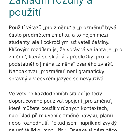
použití
Použití výrazů „pro změnu“ a „prozměnu“ bývá
často předmětem zmatku, a to nejen mezi
studenty, ale i pokročilými uživateli češtiny.
Klíčovým rozdílem je, že správná varianta je „pro
změnu“, která se skládá z předložky „pro“ a
podstatného jména „změna“ psaného zvlášť.
Naopak tvar „prozměnu“ není gramaticky
správný a v českém jazyce se nevyužívá.
Ve většině každodenních situací je tedy
doporučováno používat spojení „pro změnu“,
které můžete použít v různých kontextech,
například při mluvení o změně návyků, plánů
nebo rozhodnutí. Pokud jsem například zvyklý
na určité jídlo, mohu říci: „Dneska si dám něco