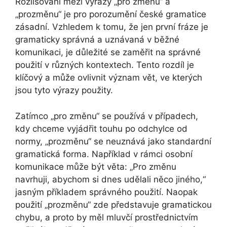
Rozlišování mezi výrazy „pro změnu“ a
„prozměnu“ je pro porozumění české gramatice
zásadní. Vzhledem k tomu, že jen první fráze je
gramaticky správná a uznávaná v běžné
komunikaci, je důležité se zaměřit na správné
použití v různých kontextech. Tento rozdíl je
klíčový a může ovlivnit význam vět, ve kterých
jsou tyto výrazy použity.
Zatímco „pro změnu“ se používá v případech,
kdy chceme vyjádřit touhu po odchylce od
normy, „prozměnu“ se neuznává jako standardní
gramatická forma. Například v rámci osobní
komunikace může být věta: „Pro změnu
navrhuji, abychom si dnes udělali něco jiného,“
jasným příkladem správného použití. Naopak
použití „prozměnu“ zde představuje gramatickou
chybu, a proto by měl mluvčí prostřednictvím