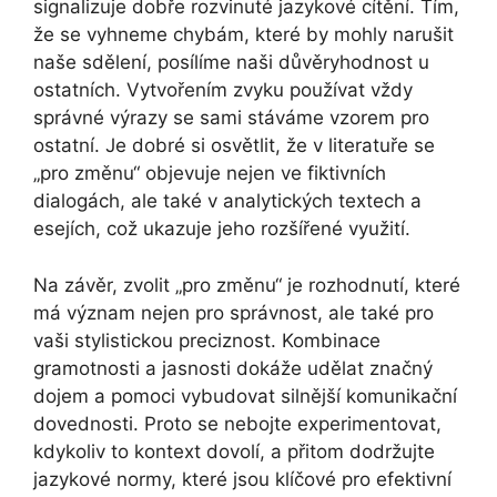
signalizuje dobře rozvinuté jazykové cítění. Tím,
že se vyhneme chybám, které by mohly narušit
naše sdělení, posílíme naši důvěryhodnost u
ostatních. Vytvořením zvyku používat vždy
správné výrazy se sami stáváme vzorem pro
ostatní. Je dobré si osvětlit, že v literatuře se
„pro změnu“ objevuje nejen ve fiktivních
dialogách, ale také v analytických textech a
esejích, což ukazuje jeho rozšířené využití.
Na závěr, zvolit „pro změnu“ je rozhodnutí, které
má význam nejen pro správnost, ale také pro
vaši stylistickou preciznost. Kombinace
gramotnosti a jasnosti dokáže udělat značný
dojem a pomoci vybudovat silnější komunikační
dovednosti. Proto se nebojte experimentovat,
kdykoliv to kontext dovolí, a přitom dodržujte
jazykové normy, které jsou klíčové pro efektivní