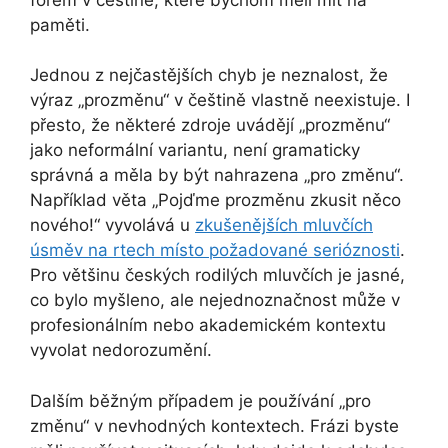
paměti.
Jednou z nejčastějších chyb je neznalost, že
výraz „prozměnu“ v češtině vlastně neexistuje. I
přesto, že některé zdroje uvádějí „prozměnu“
jako neformální variantu, není gramaticky
správná a měla by být nahrazena „pro změnu“.
Například věta „Pojďme prozměnu zkusit něco
nového!“ vyvolává u
zkušenějších mluvčích
úsměv na rtech místo požadované serióznosti
.
Pro většinu českých rodilých mluvčích je jasné,
co bylo myšleno, ale nejednoznačnost může v
profesionálním nebo akademickém kontextu
vyvolat nedorozumění.
Dalším běžným případem je používání „pro
změnu“ v nevhodných kontextech. Frázi byste