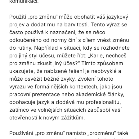
komunikaci.
Použití „pro změnu“ může obohatit váš jazykový
projev a dodat mu na barvitosti. Tento výraz se
často používá k naznačení, že se něco
odloučeného od normy činí s cílem vnést změnu
do rutiny. Například v situaci, kdy se rozhodnete
pro jiný styl účesu, můžete říct: „Karle, nechceš
pro změnu zkusit jiný účes?“ Tímto způsobem
ukazujete, že nabízené řešení je neobvyklé a
může osvěžit běžné zvyky. Zvolení tohoto
výrazu ve formálnějších kontextech, jako jsou
pracovní prezentace nebo akademické články,
obohacuje jazyk a dodává mu profesionalitu,
zatímco ve volnějších situacích zapůsobí vaší
otevřeností k novým zážitkům.
Používání „pro změnu“ namísto „prozměnu“ také