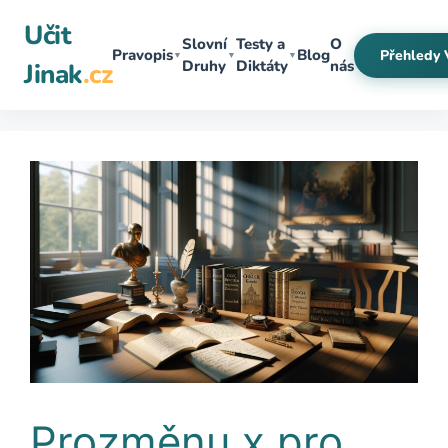
Přeskočit
Učit
na
Slovní
Testy a
O
Pravopis
Blog
Přehledy 
▼
▼
▼
obsah
Druhy
Diktáty
nás
Jinak
.cz
Prozměnu x pro