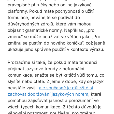
pravopisné příručky nebo online jazykové
platformy. Pokud máte pochybnosti o užití
formulace, neváhejte se podívat do
důvěryhodných zdrojů, které vám mohou
objasnit gramatické normy. Například, „pro
změnu“ se může používat ve větách jako „Pro
změnu se pustím do nového koníčku“, což jasně
ukazuje jeho správné použití v kontextu výrazu.
Prozraďme si také, že pokud máte tendenci
přejímat jazykové trendy z neformální
komunikace, snažte se být kritičtí vůči tomu, co
slyšíte nebo čtete. Žijeme v době, kdy se jazyk
neustále vyvíjí,
ale současně je důležité si
zachovat dodržování jazykových norem
, které
pomohou zajišťovat jasnost a porozumění ve
všech typech komunikace. Z těchto důvodů je
věnování pozornosti používání „pro změnu“