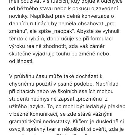
měli používat v situacích, kdy dojde k odchylce
od běžného stavu nebo k pokusu o zavedení
novinky. Například pravidelná konverzace o
denních rutinách by neměla obsahovat „pro
změnu“, ale spíše „naopak“. Abyste se vyhnuli
těmto chybám, doporučuje se při formulaci
výroku reálně zhodnotit, zda váš záměr
skutečně vyjadřuje touhu po změně nebo
odlišnosti.
V průběhu času může také docházet k
chybnému použití v psané podobě. Například
při citacích nebo ve školních esejích mohou
studenti neúmyslně zapsat „prozměnu“ z
užitého jazyka. To, co mohl být ledabylý překlep
v běžné komunikaci, se zde stává vážnými
gramatickými nedostatky. Klíčem je důsledně si
osvojit správný tvar a několikrát si ověřit, zda je