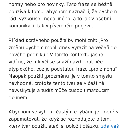
normy nebo pro novinky. Tato fráze se běžně
používá k tomu, abychom naznačili, že bychom
rádi vyzkoušeli něco jiného, a to jak v osobní
komunikaci, tak v písemném projevu.
Příklad správného použití by mohl znít: „Pro
změnu bychom mohli dnes vyrazit na večeři do
nového podniku.“ V tomto kontextu jasně
vidíme, že mluvčí se snaží navrhnout něco
atypického, což je podstatou fráze „pro změnu“.
Naopak použití „prozměnu“ je v tomto smyslu
nevhodné, protože tento tvar se v češtině
nevyskytuje a tudíž může působit matoucím
dojmem.
Abychom se vyhnuli častým chybám, je dobré si
zapamatovat, že když se rozhodujete o tom,
který tvar použít, stačí si položit otázku,
zda váš