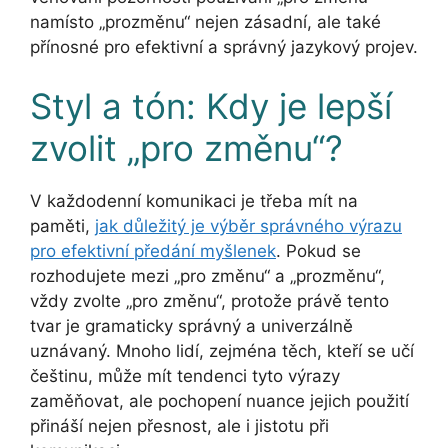
namísto „prozměnu“ nejen zásadní, ale také
přínosné pro efektivní a správný jazykový projev.
Styl a tón: Kdy je lepší
zvolit „pro změnu“?
V každodenní komunikaci je třeba mít na
paměti,
jak důležitý je výběr správného výrazu
pro efektivní předání myšlenek
. Pokud se
rozhodujete mezi „pro změnu“ a „prozměnu“,
vždy zvolte „pro změnu“, protože právě tento
tvar je gramaticky správný a univerzálně
uznávaný. Mnoho lidí, zejména těch, kteří se učí
češtinu, může mít tendenci tyto výrazy
zaměňovat, ale pochopení nuance jejich použití
přináší nejen přesnost, ale i jistotu při