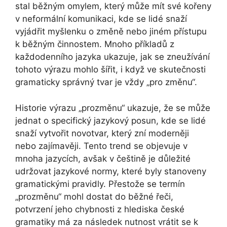
stal běžným omylem, který může mít své kořeny
v neformální komunikaci, kde se lidé snaží
vyjádřit myšlenku o změně nebo jiném přístupu
k běžným činnostem. Mnoho příkladů z
každodenního jazyka ukazuje, jak se zneužívání
tohoto výrazu mohlo šířit, i když ve skutečnosti
gramaticky správný tvar je vždy „pro změnu“.
Historie výrazu „prozměnu“ ukazuje, že se může
jednat o specifický jazykový posun, kde se lidé
snaží vytvořit novotvar, který zní moderněji
nebo zajímavěji. Tento trend se objevuje v
mnoha jazycích, avšak v češtině je důležité
udržovat jazykové normy, které byly stanoveny
gramatickými pravidly. Přestože se termín
„prozměnu“ mohl dostat do běžné řeči,
potvrzení jeho chybnosti z hlediska české
gramatiky má za následek nutnost vrátit se k