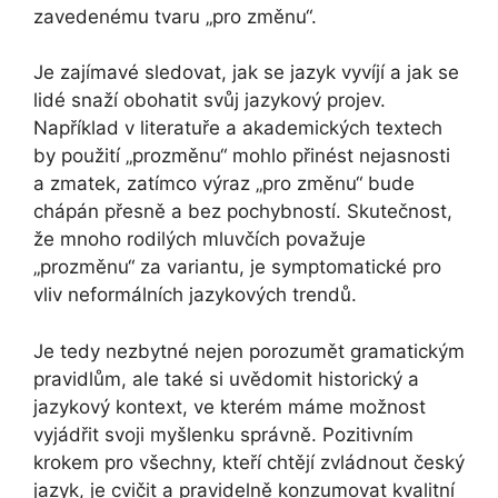
zavedenému tvaru „pro změnu“.
Je zajímavé sledovat, jak se jazyk vyvíjí a jak se
lidé snaží obohatit svůj jazykový projev.
Například v literatuře a akademických textech
by použití „prozměnu“ mohlo přinést nejasnosti
a zmatek, zatímco výraz „pro změnu“ bude
chápán přesně a bez pochybností. Skutečnost,
že mnoho rodilých mluvčích považuje
„prozměnu“ za variantu, je symptomatické pro
vliv neformálních jazykových trendů.
Je tedy nezbytné nejen porozumět gramatickým
pravidlům, ale také si uvědomit historický a
jazykový kontext, ve kterém máme možnost
vyjádřit svoji myšlenku správně. Pozitivním
krokem pro všechny, kteří chtějí zvládnout český
jazyk, je cvičit a pravidelně konzumovat kvalitní