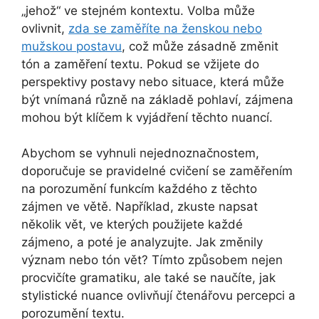
„jehož“ ve stejném kontextu. Volba může
ovlivnit,
zda se zaměříte na ženskou nebo
mužskou postavu
, což může zásadně změnit
tón a zaměření textu. Pokud se vžijete do
perspektivy postavy nebo situace, která může
být vnímaná různě na základě pohlaví, zájmena
mohou být klíčem k vyjádření těchto nuancí.
Abychom se vyhnuli nejednoznačnostem,
doporučuje se pravidelné cvičení se zaměřením
na porozumění funkcím každého z těchto
zájmen ve větě. Například, zkuste napsat
několik vět, ve kterých použijete každé
zájmeno, a poté je analyzujte. Jak změnily
význam nebo tón vět? Tímto způsobem nejen
procvičíte gramatiku, ale také se naučíte, jak
stylistické nuance ovlivňují čtenářovu percepci a
porozumění textu.