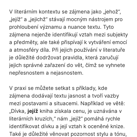
V literárním kontextu se zájmena jako „jehož“,
„jejíž“ a „jejichž“ stávají mocným nástrojem pro
prohloubení významu a nuance textu. Tyto
zájmena nejenže identifikují vztah mezi subjekty
a předměty, ale také přispívají k vytváření emocí
a atmosféry díla. Při jejich používání v literatuře
je důležité dodržovat pravidla, která zaručují
jejich správné zařazení do vět, čímž se vyhnete
nepřesnostem a nejasnostem.
V praxi se můžete setkat s příklady, kde
zájmena dodávají textu jasnost a tvoří vazby
mezi postavami a situacemi. Například ve větě:
„Dívka,
jejíž
kniha získala cenu, je uznávána v
literárních kruzích,“ nám „jejíž“ pomáhá rychle
identifikovat dívku a její vztah k oceněné knize.
Také je důležité věnovat pozornost stylu a tónu,