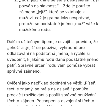
„Muž, jejíž kniha se stala bestselerem, byl
pozván na slavnost.“ – Zde je použito
zájmeno „jejíž“, které se vztahuje k
mužovi, což je gramaticky nesprávné,
protože se podstatné jméno „muž“ váže k
mužskému rodu.
Dalším užitečným tipem je osvojit si pravidlo, že
„jehož“ a „jejíž“ se používají výhradně pro
odkazování na podstatná jména, a rychle si
uvědomit, k jakému rodu dané podstatné jméno
patří. Správné určení rodu vám pomůže vybrat
správné zájmeno.
Cvičení jako například doplnění ve větě: „Píseň,
text je známý, se hrála na oslavě.“ pomůže
procvičit rozlišování a posílit správné používání
těchto zájmen. Pochopení a osvojení si těchto