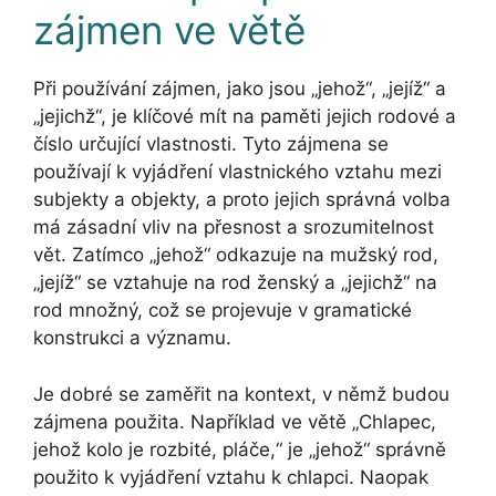
zájmen ve větě
Při používání zájmen, jako jsou „jehož“, „jejíž“ a
„jejichž“, je klíčové mít na paměti jejich rodové a
číslo určující vlastnosti. Tyto zájmena se
používají k vyjádření vlastnického vztahu mezi
subjekty a objekty, a proto jejich správná volba
má zásadní vliv na přesnost a srozumitelnost
vět. Zatímco „jehož“ odkazuje na mužský rod,
„jejíž“ se vztahuje na rod ženský a „jejichž“ na
rod množný, což se projevuje v gramatické
konstrukci a významu.
Je dobré se zaměřit na kontext, v němž budou
zájmena použita. Například ve větě „Chlapec,
jehož kolo je rozbité, pláče,“ je „jehož“ správně
použito k vyjádření vztahu k chlapci. Naopak