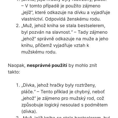
– V tomto případě je použito zájmeno
„jejíž“, které odkazuje na dívku a vyjadřuje
vlastnictví. Odpovídá ženskému rodu.
„Muž, jehož kniha se stala bestselerem,
byl pozván na slavnost.“ – Tady zájmeno
„jehož“ správně odkazuje na muže a jeho
knihu, přičemž vyjadřuje vztah k
mužskému rodu.
Naopak,
nesprávné použití
by mohlo znít
takto:
„Dívka, jehož hračky byly roztrženy,
pláče.“ – Tento příklad je chybný, neboť
„jehož“ je zájmeno pro mužský rod, což
způsobuje logický nesoulad s podmětem
(dívka).