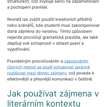
strukturách, což zvyšuje šanci na zapamatování
a pochopení pravidel.
Rovněž lze zvážit použití kreativních příběhů
nebo scénářů, kde studenti musí zakomponovat
daná zájmena do narativu. Tímto způsobem
nejenže procvičují gramatická pravidla, ale také
zlepšují své schopnosti v oblasti psaní a
vyjadřování.
Pravidelným procvičováním a
zapojováním
různých metod se posílí schopnost správně
rozlišovat mezi těmito zájmeny
, což povede k
efektivnější a přesnější komunikaci v češtině.
Jak používat zájmena v
literárním kontextu