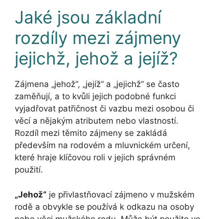
Jaké jsou základní
rozdíly mezi zájmeny
jejichž, jehož a jejíž?
Zájmena „jehož“, „jejíž“ a „jejichž“ se často
zaměňují, a to kvůli jejich podobné funkci
vyjadřovat patřičnost či vazbu mezi osobou či
věcí a nějakým atributem nebo vlastností.
Rozdíl mezi těmito zájmeny se zakládá
především na rodovém a mluvnickém určení,
které hraje klíčovou roli v jejich správném
použití.
„Jehož“
je přivlastňovací zájmeno v mužském
rodě a obvykle se používá k odkazu na osoby
nebo věci mužského rodu. Může být použito ve