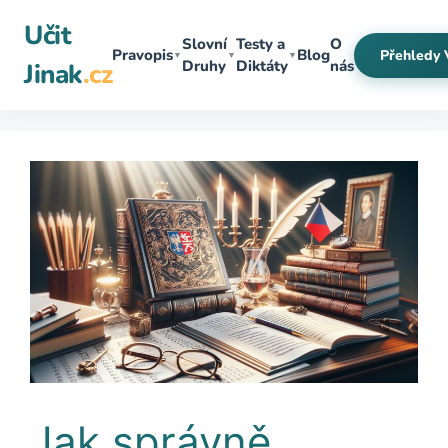
Přeskočit
Učit
na
Slovní
Testy a
O
Pravopis
Blog
Přehledy 
▼
▼
▼
obsah
Druhy
Diktáty
nás
Jinak
.cz
Jak správně