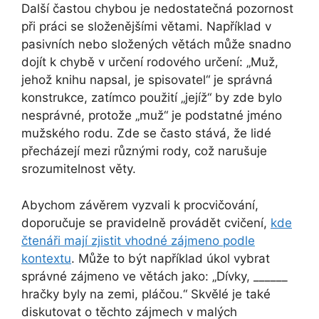
Další častou chybou je nedostatečná pozornost
při práci se složenějšími větami. Například v
pasivních nebo složených větách může snadno
dojít k chybě v určení rodového určení: „Muž,
jehož knihu napsal, je spisovatel“ je správná
konstrukce, zatímco použití „jejíž“ by zde bylo
nesprávné, protože „muž“ je podstatné jméno
mužského rodu. Zde se často stává, že lidé
přecházejí mezi různými rody, což narušuje
srozumitelnost věty.
Abychom závěrem vyzvali k procvičování,
doporučuje se pravidelně provádět cvičení,
kde
čtenáři mají zjistit vhodné zájmeno podle
kontextu
. Může to být například úkol vybrat
správné zájmeno ve větách jako: „Dívky, ______
hračky byly na zemi, pláčou.“ Skvělé je také
diskutovat o těchto zájmech v malých