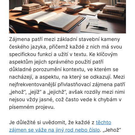
Zájmena patří mezi základní stavební kameny
českého jazyka, přičemž každé z nich má svou
specifickou funkci a užití v textu. Ke klíčovým
aspektům jejich správného použití patří
důkladné porozumění kontextu, ve kterém se
nacházejí, a aspektu, na který se odkazují. Mezi
nejfrekventovanější přivlastňovací zájmena patří
„jehož“, „jejíž“ a „jejichž“, avšak rozdíly mezi nimi
nejsou vždy jasné, což často vede k chybám v
písemném projevu.
Je důležité si uvědomit, že každé z
těchto
zájmen se váže na jiný rod nebo číslo
. „Jehož“