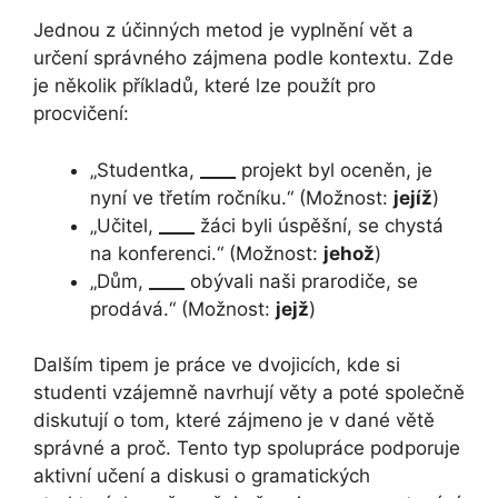
Jednou z účinných metod je vyplnění vět a
určení správného zájmena podle kontextu. Zde
je několik příkladů, které lze použít pro
procvičení:
„Studentka,
____
projekt byl oceněn, je
nyní ve třetím ročníku.“ (Možnost:
jejíž
)
„Učitel,
____
žáci byli úspěšní, se chystá
na konferenci.“ (Možnost:
jehož
)
„Dům,
____
obývali naši prarodiče, se
prodává.“ (Možnost:
jejž
)
Dalším tipem je práce ve dvojicích, kde si
studenti vzájemně navrhují věty a poté společně
diskutují o tom, které zájmeno je v dané větě
správné a proč. Tento typ spolupráce podporuje
aktivní učení a diskusi o gramatických