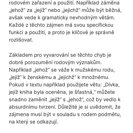
rodovém zařazení a použití. Například záměna
„jehož“ za „jejíž“ nebo „jejichž“ může být běžná,
avšak vede k gramaticky nevhodným větám.
Každé z těchto zájmen má svou specifickou
funkci a použití, a proto je klíčové je správně
rozlišovat.
Základem pro vyvarování se těchto chyb je
dobré porozumění rodovým význakům.
Například „jehož“ se váže k mužskému rodu,
„jejíž“ k ženskému a „jejichž“ k množnému.
Pokud v textu například použijete větu: „Dívka,
jejíž kniha byla oceněna, je šťastná,“ můžete
snadno zaměnit „jejíž“ s „jehož“, což by vedlo k
absurdnímu tvrzení. Důležité je si uvědomit, že
zájmena musí být v souladu s rodem podmětu,
na který se odkazují.