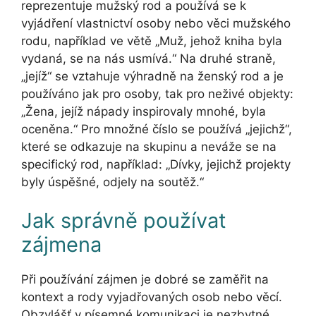
reprezentuje mužský rod a používá se k
vyjádření vlastnictví osoby nebo věci mužského
rodu, například ve větě „Muž, jehož kniha byla
vydaná, se na nás usmívá.“ Na druhé straně,
„jejíž“ se vztahuje výhradně na ženský rod a je
používáno jak pro osoby, tak pro neživé objekty:
„Žena, jejíž nápady inspirovaly mnohé, byla
oceněna.“ Pro množné číslo se používá „jejichž“,
které se odkazuje na skupinu a neváže se na
specifický rod, například: „Dívky, jejichž projekty
byly úspěšné, odjely na soutěž.“
Jak správně používat
zájmena
Při používání zájmen je dobré se zaměřit na
kontext a rody vyjadřovaných osob nebo věcí.
Obzvlášť v písemné komunikaci je nezbytné