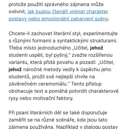
protože použití správného zájmena může
ovlivnit,
jak budou čtenáři vnímat charakter
postavy nebo emocionální zabarvení scény
.
Chcete-li zachovat literární styl, experimentujte
s různými formami a syntaktickými strukturami.
Třeba místo jednoduchého „Učitel,
jehož
studenti uspěli, byl pyšný,“ zvažte rozšířenou
variantu, která přidá povahu a pozadí: „Učitel,
jehož
náročné metody vedly k úspěchu jeho
studentů, prožil své nejlepší chvíle na
závěrečném ceremoniálu.“ Tento přístup
obohacuje text a pomáhá potvrdit charakterové
rysy nebo motivační faktory.
Při psaní literárních děl se také doporučuje
zaměřit se na různé scénáře, kde jsou tato
zájmena používána. Například v dialogu postav