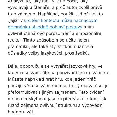
Analyzujte, jaký mají vliv na pocit, jaký
vyvolávají u čtenáře, a proč autor zvolil právě
toto zájmeno. Například, použití „jehož“ místo
„jejíž“ v
určitém kontextu může naznačovat
domněnku ohledně pohlaví postavy
a tím
ovlivnit čtenářovo porozumění a emocionální
reakci. Tímto způsobem se učíte nejen
gramatiku, ale také stylistickou nuance a
důsledky volby jazykových prostředků.
Dále, doporučuje se vytvářet jazykové hry, ve
kterých se zaměříte na používání těchto zájmen.
Můžete například hrát hru, kde jeden hráč
použije větu se zájmenem a druhý má za úkol ji
přeformulovat s jiným zájmenem. Tato cvičení
mohou poskytnout jasnou představu o tom, jak
různá zájmena ovlivňují strukturu a výpovědní
hodnotu vět.