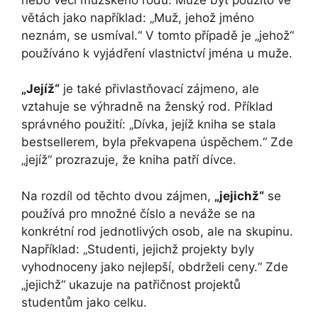
větách jako například: „Muž, jehož jméno
neznám, se usmíval.“ V tomto případě je „jehož“
používáno k vyjádření vlastnictví jména u muže.
„Jejíž“
je také přivlastňovací zájmeno, ale
vztahuje se výhradně na ženský rod. Příklad
správného použití: „Dívka, jejíž kniha se stala
bestsellerem, byla překvapena úspěchem.“ Zde
„jejíž“ prozrazuje, že kniha patří dívce.
Na rozdíl od těchto dvou zájmen,
„jejichž“
se
používá pro množné číslo a neváže se na
konkrétní rod jednotlivých osob, ale na skupinu.
Například: „Studenti, jejichž projekty byly
vyhodnoceny jako nejlepší, obdrželi ceny.“ Zde
„jejichž“ ukazuje na patřičnost projektů
studentům jako celku.