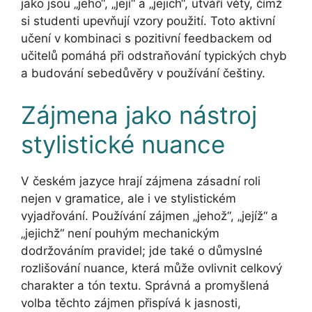
jako jsou „jeho“, „její“ a „jejich“, utváří věty, čímž
si studenti upevňují vzory použití. Toto aktivní
učení v kombinaci s pozitivní feedbackem od
učitelů pomáhá při odstraňování typických chyb
a budování sebedůvěry v používání češtiny.
Zájmena jako nástroj
stylistické nuance
V českém jazyce hrají zájmena zásadní roli
nejen v gramatice, ale i ve stylistickém
vyjadřování. Používání zájmen „jehož“, „jejíž“ a
„jejichž“ není pouhým mechanickým
dodržováním pravidel; jde také o důmyslné
rozlišování nuance, která může ovlivnit celkový
charakter a tón textu. Správná a promyšlená
volba těchto zájmen přispívá k jasnosti,