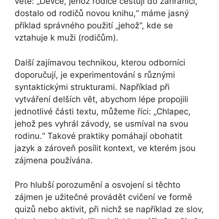
větě: „Děvče, jehož rodiče cestují do zahraničí,
dostalo od rodičů novou knihu,“ máme jasný
příklad správného použití „jehož“, kde se
vztahuje k muži (rodičům).
Další zajímavou technikou, kterou odborníci
doporučují, je experimentování s různými
syntaktickými strukturami. Například při
vytváření delších vět, abychom lépe propojili
jednotlivé části textu, můžeme říci: „Chlapec,
jehož pes vyhrál závody, se usmíval na svou
rodinu.“ Takové praktiky pomáhají obohatit
jazyk a zároveň posílit kontext, ve kterém jsou
zájmena používána.
Pro hlubší porozumění a osvojení si těchto
zájmen je užitečné provádět cvičení ve formě
quizů nebo aktivit, při nichž se například ze slov,