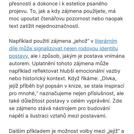
přesnosti a dokonce i k estetice psaného
projevu. To, jak a kdy zájmena použijete, má
moc upoutat čtenářovu pozornost nebo naopak
text zatížit nejednoznačností.
Například použití zájmena „jehož“ v
literárním
díle může signalizovat nejen rodovou identitu
postavy
, ale i způsob, jakým je postava vnímána
autorem. Uplatnění tohoto zájmena může
například reflektovat hlubší emocionální vazby
nebo historický kontext. Když říkáme: „Dívka,
jejíž příběh byl popsán v knize, se stala inspirací
pro mnohé,“ naznačujeme nejen příslušnost, ale
také důležitost postavy v celém vyprávění. Zde
se zájmeno stává nástrojem pro budování
napětí a ilustraci vztahů mezi postavami.
Dalším příkladem je možnost volby mezi „jejíž“ a