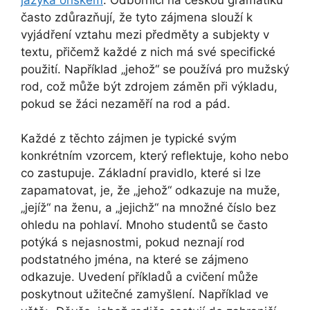
často zdůrazňují, že tyto zájmena slouží k
vyjádření vztahu mezi předměty a subjekty v
textu, přičemž každé z nich má své specifické
použití. Například „jehož“ se používá pro mužský
rod, což může být zdrojem záměn při výkladu,
pokud se žáci nezaměří na rod a pád.
Každé z těchto zájmen je typické svým
konkrétním vzorcem, který reflektuje, koho nebo
co zastupuje. Základní pravidlo, které si lze
zapamatovat, je, že „jehož“ odkazuje na muže,
„jejíž“ na ženu, a „jejichž“ na množné číslo bez
ohledu na pohlaví. Mnoho studentů se často
potýká s nejasnostmi, pokud neznají rod
podstatného jména, na které se zájmeno
odkazuje. Uvedení příkladů a cvičení může
poskytnout užitečné zamyšlení. Například ve