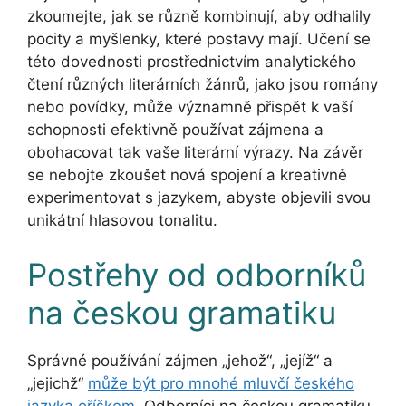
zkoumejte, jak se různě kombinují, aby odhalily
pocity a myšlenky, které postavy mají. Učení se
této dovednosti prostřednictvím analytického
čtení různých literárních žánrů, jako jsou romány
nebo povídky, může významně přispět k vaší
schopnosti efektivně používat zájmena a
obohacovat tak vaše literární výrazy. Na závěr
se nebojte zkoušet nová spojení a kreativně
experimentovat s jazykem, abyste objevili svou
unikátní hlasovou tonalitu.
Postřehy od odborníků
na českou gramatiku
Správné používání zájmen „jehož“, „jejíž“ a
„jejichž“
může být pro mnohé mluvčí českého
jazyka oříškem
. Odborníci na českou gramatiku