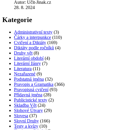
Autor: Učit-Jinak.cz
28. 8. 2024
Kategorie
Administrativní texty
(3)
Čárky a interpunkce
(110)
Cvičení a Diktáty
(169)
Diktáty podle ročníků
(4)
Druhy vět
(8)
Literární období
(4)
Literární žánry
(7)
Literatura
(11)
Nezařazené
(9)
Podstatná jména
(32)
Pravopis a Gramatika
(366)
Pravopisná cvičení
(93)
Přídavná jména
(28)
Publicistické texty
(2)
Skladba Vět
(24)
Slohové Útvary
(29)
Slovesa
(37)
Slovní Druhy
(166)
Testy a kvízy
(10)