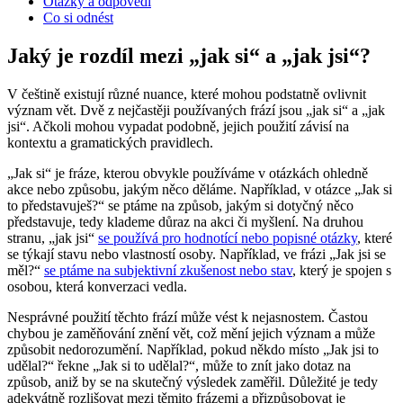
Otázky a odpovědi
Co si odnést
Jaký je rozdíl mezi „jak si“ a „jak jsi“?
V češtině existují různé nuance, které mohou podstatně ovlivnit
význam vět. Dvě z nejčastěji používaných frází jsou „jak si“ a „jak
jsi“. Ačkoli mohou vypadat podobně, jejich použití závisí na
kontextu a gramatických pravidlech.
„Jak si“ je fráze, kterou obvykle používáme v otázkách ohledně
akce nebo způsobu, jakým něco děláme. Například, v otázce „Jak si
to představuješ?“ se ptáme na způsob, jakým si dotyčný něco
představuje, tedy klademe důraz na akci či myšlení. Na druhou
stranu, „jak jsi“
se používá pro hodnotící nebo popisné otázky
, které
se týkají stavu nebo vlastností osoby. Například, ve frázi „Jak jsi se
měl?“
se ptáme na subjektivní zkušenost nebo stav
, který je spojen s
osobou, která konverzaci vedla.
Nesprávné použití těchto frází může vést k nejasnostem. Častou
chybou je zaměňování znění vět, což mění jejich význam a může
způsobit nedorozumění. Například, pokud někdo místo „Jak jsi to
udělal?“ řekne „Jak si to udělal?“, může to znít jako dotaz na
způsob, aniž by se na skutečný výsledek zaměřil. Důležité je tedy
adekvátně rozlišovat mezi těmito frázemi a přizpůsobovat je