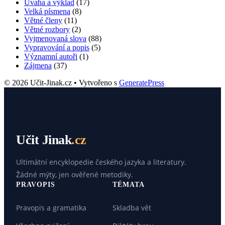
Úvaha a výklad
(17)
Velká písmena
(8)
Větné členy
(11)
Větné rozbory
(2)
Vyjmenovaná slova
(88)
Vypravování a popis
(5)
Významní autoři
(1)
Zájmena
(37)
© 2026 Učit-Jinak.cz
• Vytvořeno s
GeneratePress
Učit Jinak
.cz
Ultimátní encyklopedie českého jazyka a literatury.
Žádné mýty, jen ověřené metodiky.
PRAVOPIS
TÉMATA
Pravopis a gramatika
Skladba vět