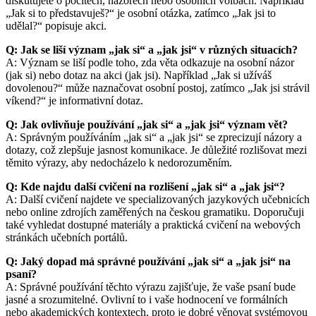
diskutujete o pocitech, názorech nebo osobních volbách. Například
„Jak si to představuješ?“ je osobní otázka, zatímco „Jak jsi to
udělal?“ popisuje akci.
Q: Jak se liší význam „jak si“ a „jak jsi“ v různých situacích?
A: Význam se liší podle toho, zda věta odkazuje na osobní názor
(jak si) nebo dotaz na akci (jak jsi). Například „Jak si užíváš
dovolenou?“ může naznačovat osobní postoj, zatímco „Jak jsi strávil
víkend?“ je informativní dotaz.
Q: Jak ovlivňuje používání „jak si“ a „jak jsi“ význam vět?
A: Správným používáním „jak si“ a „jak jsi“ se zprecizují názory a
dotazy, což zlepšuje jasnost komunikace. Je důležité rozlišovat mezi
těmito výrazy, aby nedocházelo k nedorozuměním.
Q: Kde najdu další cvičení na rozlišení „jak si“ a „jak jsi“?
A: Další cvičení najdete ve specializovaných jazykových učebnicích
nebo online zdrojích zaměřených na českou gramatiku. Doporučuji
také vyhledat dostupné materiály a praktická cvičení na webových
stránkách učebních portálů.
Q: Jaký dopad má správné používání „jak si“ a „jak jsi“ na
psaní?
A: Správné používání těchto výrazu zajišťuje, že vaše psaní bude
jasné a srozumitelné. Ovlivní to i vaše hodnocení ve formálních
nebo akademických kontextech, proto je dobré věnovat systémovou