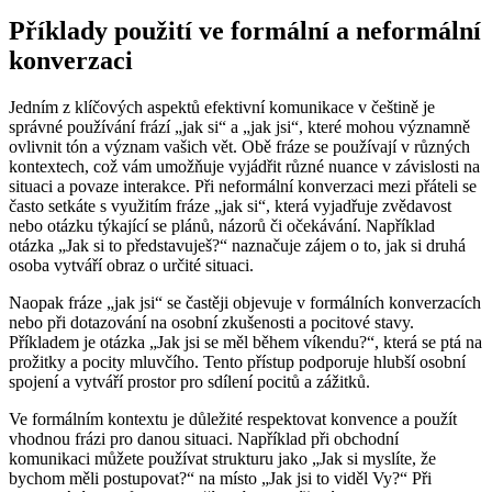
Příklady použití ve formální a neformální
konverzaci
Jedním z klíčových aspektů efektivní komunikace v češtině je
správné používání frází „jak si“ a „jak jsi“, které mohou významně
ovlivnit tón a význam vašich vět. Obě fráze se používají v různých
kontextech, což vám umožňuje vyjádřit různé nuance v závislosti na
situaci a povaze interakce. Při neformální konverzaci mezi přáteli se
často setkáte s využitím fráze „jak si“, která vyjadřuje zvědavost
nebo otázku týkající se plánů, názorů či očekávání. Například
otázka „Jak si to představuješ?“ naznačuje zájem o to, jak si druhá
osoba vytváří obraz o určité situaci.
Naopak fráze „jak jsi“ se častěji objevuje v formálních konverzacích
nebo při dotazování na osobní zkušenosti a pocitové stavy.
Příkladem je otázka „Jak jsi se měl během víkendu?“, která se ptá na
prožitky a pocity mluvčího. Tento přístup podporuje hlubší osobní
spojení a vytváří prostor pro sdílení pocitů a zážitků.
Ve formálním kontextu je důležité respektovat konvence a použít
vhodnou frázi pro danou situaci. Například při obchodní
komunikaci můžete používat strukturu jako „Jak si myslíte, že
bychom měli postupovat?“ na místo „Jak jsi to viděl Vy?“ Při