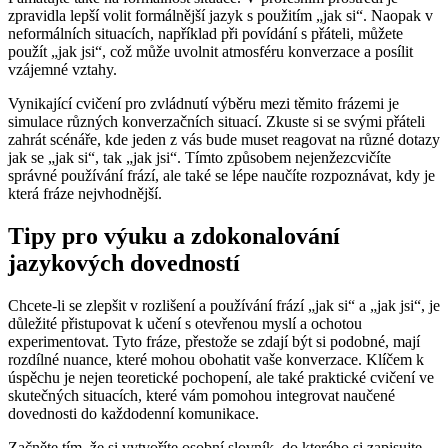
zpravidla lepší volit formálnější jazyk s použitím „jak si“. Naopak v
neformálních situacích, například při povídání s přáteli, můžete
použít „jak jsi“, což může uvolnit atmosféru konverzace a posílit
vzájemné vztahy.
Vynikající cvičení pro zvládnutí výběru mezi těmito frázemi je
simulace různých konverzačních situací. Zkuste si se svými přáteli
zahrát scénáře, kde jeden z vás bude muset reagovat na různé dotazy
jak se „jak si“, tak „jak jsi“. Tímto způsobem nejenžezcvičíte
správné používání frází, ale také se lépe naučíte rozpoznávat, kdy je
která fráze nejvhodnější.
Tipy pro výuku a zdokonalování
jazykových dovedností
Chcete-li se zlepšit v rozlišení a používání frází „jak si“ a „jak jsi“, je
důležité přistupovat k učení s otevřenou myslí a ochotou
experimentovat. Tyto fráze, přestože se zdají být si podobné, mají
rozdílné nuance, které mohou obohatit vaše konverzace. Klíčem k
úspěchu je nejen teoretické pochopení, ale také praktické cvičení ve
skutečných situacích, které vám pomohou integrovat naučené
dovednosti do každodenní komunikace.
Začněte tím, že si vytvoříte osobní slovník, do kterého si zapisujte