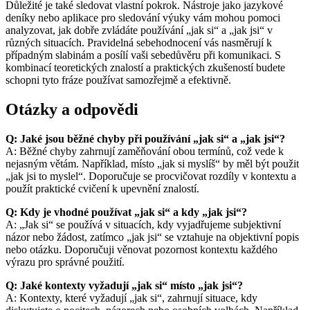
Důležité je také sledovat vlastní pokrok. Nástroje jako jazykové
deníky nebo aplikace pro sledování výuky vám mohou pomoci
analyzovat, jak dobře zvládáte používání „jak si“ a „jak jsi“ v
různých situacích. Pravidelná sebehodnocení vás nasměrují k
případným slabinám a posílí vaši sebedůvěru při komunikaci. S
kombinací teoretických znalostí a praktických zkušeností budete
schopni tyto fráze používat samozřejmě a efektivně.
Otázky a odpovědi
Q: Jaké jsou běžné chyby při používání „jak si“ a „jak jsi“?
A: Běžné chyby zahrnují zaměňování obou termínů, což vede k
nejasným větám. Například, místo „jak si myslíš“ by měl být použit
„jak jsi to myslel“. Doporučuje se procvičovat rozdíly v kontextu a
použít praktické cvičení k upevnění znalostí.
Q: Kdy je vhodné používat „jak si“ a kdy „jak jsi“?
A: „Jak si“ se používá v situacích, kdy vyjadřujeme subjektivní
názor nebo žádost, zatímco „jak jsi“ se vztahuje na objektivní popis
nebo otázku. Doporučuji věnovat pozornost kontextu každého
výrazu pro správné použití.
Q: Jaké kontexty vyžadují „jak si“ místo „jak jsi“?
A: Kontexty, které vyžadují „jak si“, zahrnují situace, kdy