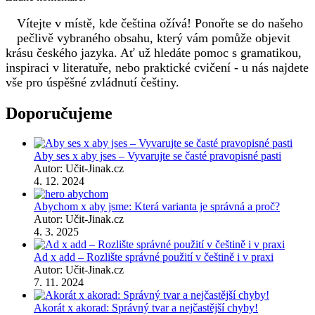
Vítejte v místě, kde čeština ožívá! Ponořte se do našeho
pečlivě vybraného obsahu, který vám pomůže objevit
krásu českého jazyka. Ať už hledáte pomoc s gramatikou,
inspiraci v literatuře, nebo praktické cvičení - u nás najdete
vše pro úspěšné zvládnutí češtiny.
Doporučujeme
Aby ses x aby jses – Vyvarujte se časté pravopisné pasti
Autor: Učit-Jinak.cz
4. 12. 2024
Abychom x aby jsme: Která varianta je správná a proč?
Autor: Učit-Jinak.cz
4. 3. 2025
Ad x add – Rozlište správné použití v češtině i v praxi
Autor: Učit-Jinak.cz
7. 11. 2024
Akorát x akorad: Správný tvar a nejčastější chyby!