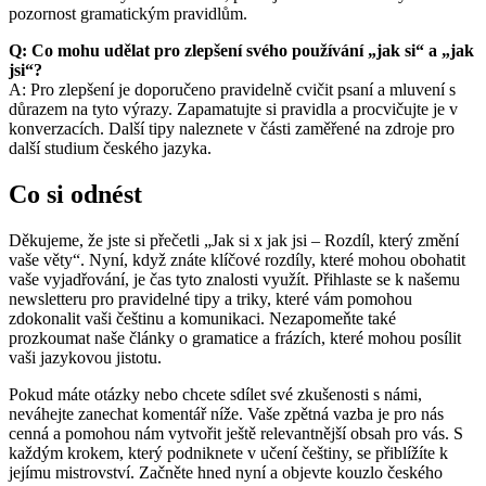
pozornost gramatickým pravidlům.
Q: Co mohu udělat pro zlepšení svého používání „jak si“ a „jak
jsi“?
A: Pro zlepšení je doporučeno pravidelně cvičit psaní a mluvení s
důrazem na tyto výrazy. Zapamatujte si pravidla a procvičujte je v
konverzacích. Další tipy naleznete v části zaměřené na zdroje pro
další studium českého jazyka.
Co si odnést
Děkujeme, že jste si přečetli „Jak si x jak jsi – Rozdíl, který změní
vaše věty“. Nyní, když znáte klíčové rozdíly, které mohou obohatit
vaše vyjadřování, je čas tyto znalosti využít. Přihlaste se k našemu
newsletteru pro pravidelné tipy a triky, které vám pomohou
zdokonalit vaši češtinu a komunikaci. Nezapomeňte také
prozkoumat naše články o gramatice a frázích, které mohou posílit
vaši jazykovou jistotu.
Pokud máte otázky nebo chcete sdílet své zkušenosti s námi,
neváhejte zanechat komentář níže. Vaše zpětná vazba je pro nás
cenná a pomohou nám vytvořit ještě relevantnější obsah pro vás. S
každým krokem, který podniknete v učení češtiny, se přiblížíte k
jejímu mistrovství. Začněte hned nyní a objevte kouzlo českého