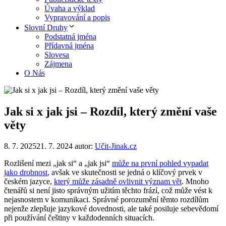
Úvaha a výklad
Vypravování a popis
Slovní Druhy
Podstatná jména
Přídavná jména
Slovesa
Zájmena
O Nás
Jak si x jak jsi – Rozdíl, který změní vaše
věty
8. 7. 2025
21. 7. 2024
autor:
Učit-Jinak.cz
Rozlišení mezi „jak si“ a „jak jsi“
může na první pohled vypadat
jako drobnost
, avšak ve skutečnosti se jedná o klíčový prvek v
českém jazyce,
který může zásadně ovlivnit význam vět
. Mnoho
čtenářů si není jisto správným užitím těchto frází, což může vést k
nejasnostem v komunikaci. Správné porozumění těmto rozdílům
nejenže zlepšuje jazykové dovednosti, ale také posiluje sebevědomí
při používání češtiny v každodenních situacích.