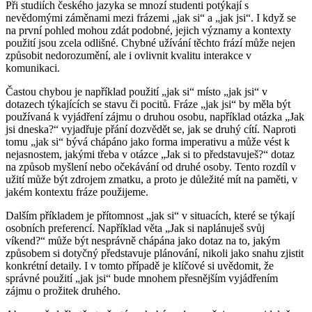
Při studiích českého jazyka se mnozí studenti potýkají s
nevědomými záměnami mezi frázemi „jak si“ a „jak jsi“. I když se
na první pohled mohou zdát podobné, jejich významy a kontexty
použití jsou zcela odlišné. Chybné užívání těchto frází může nejen
způsobit nedorozumění, ale i ovlivnit kvalitu interakce v
komunikaci.
Častou chybou je například použití „jak si“ místo „jak jsi“ v
dotazech týkajících se stavu či pocitů. Fráze „jak jsi“ by měla být
používaná k vyjádření zájmu o druhou osobu, například otázka „Jak
jsi dneska?“ vyjadřuje přání dozvědět se, jak se druhý cítí. Naproti
tomu „jak si“ bývá chápáno jako forma imperativu a může vést k
nejasnostem, jakými třeba v otázce „Jak si to představuješ?“ dotaz
na způsob myšlení nebo očekávání od druhé osoby. Tento rozdíl v
užití může být zdrojem zmatku, a proto je důležité mít na paměti, v
jakém kontextu fráze použijeme.
Dalším příkladem je přítomnost „jak si“ v situacích, které se týkají
osobních preferencí. Například věta „Jak si naplánuješ svůj
víkend?“ může být nesprávně chápána jako dotaz na to, jakým
způsobem si dotyčný představuje plánování, nikoli jako snahu zjistit
konkrétní detaily. I v tomto případě je klíčové si uvědomit, že
správné použití „jak jsi“ bude mnohem přesnějším vyjádřením
zájmu o prožitek druhého.