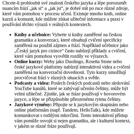
Chcete-li prohloubit své znalosti českého jazyka a lépe porozumět
nuancím frází „jak si“ a „jak jsi“, je dobré mít po ruce různé zdroje,
které vám pomohou v procesu učení. Existuje mnoho knih, online
kurzů a komunit, kde můžete získat užitečné informace a praxi v
používání těchto výrazů v reálných kontextech.
Knihy a učebnice:
Vyberte si knihy zaměřené na českou
gramatiku a konverzaci, které obsahují cvičení specificky
zaměřená na použití zájmen a frází. Například učebnice jako
„Český jazyk pro cizince“ často nabízejí příklady a cvičení,
které vám pomohou vysvětlit rozdíly ve výrazech.
Online kurzy:
Weby jako Duolingo, Rosetta Stone nebo
české jazykové platformy nabízejí interaktivní videa a cvičení
zaměřená na konverzační dovednosti. Tyto kurzy umožňují
procvičovat frází v různých situacích a světle.
Podcasty a videa:
Poslech českých podcastů nebo sledování
YouTube kanálů, které se zabývají učením češtiny, může být
velmi užitečné. Zjistíte, jak se fráze používají v hovorovém
jazyce, a lépe se přizpůsobíte přirozenému rytmu češtiny.
Jazykové výměny:
Připojte se k jazykovým skupinám nebo
online platformám (např. Tandem, HelloTalk), kde můžete
komunikovat s rodilými mluvčími. Tento interaktivní přístup
vám pomůže osvojit si nejen gramatiku, ale i kulturní kontext,
v jakém se různé fráze používají.