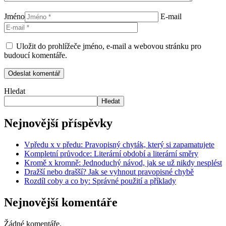
Jméno
E-mail
Uložit do prohlížeče jméno, e-mail a webovou stránku pro
budoucí komentáře.
Hledat
Hledat
Nejnovější příspěvky
Vpředu x v předu: Pravopisný chyták, který si zapamatujete
Kompletní průvodce: Literární období a literární směry
Kromě x kromně: Jednoduchý návod, jak se už nikdy nesplést
Dražší nebo drašší? Jak se vyhnout pravopisné chybě
Rozdíl coby a co by: Správné použití a příklady
Nejnovější komentáře
Žádné komentáře.