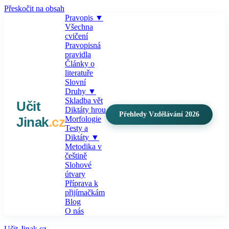
Přeskočit na obsah
Pravopis
▼
Všechna
cvičení
Pravopisná
pravidla
Články o
literatuře
Slovní
Druhy
▼
Skladba vět
Učit
Diktáty hrou
Přehledy Vzdělávání 2026
Jinak
.cz
Morfologie
Testy a
Diktáty
▼
Metodika v
češtině
Slohové
útvary
Příprava k
přijímačkám
Blog
O nás
Učit-Jinak.cz