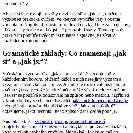
kontextu věty.
Abyste si lépe osvojili rozdíly mezi „jak si“ a „jak jsi“, můžete si
vyzkoušet praktická cvičení, ve kterých vytvoříte věty s oběma
variantami. Například, zkuste formulovat otázky, které začínají slovy
„Jak si…“ pro akce a „Jak jsi…“ pro osobní stavy. Tento způsob
praxe vám pomůže uvědomit si nuance a správně je užívat v
každodenní komunikaci.
Gramatické základy: Co znamenají „jak
si“ a „jak jsi“?
V českém jazyce se fráze „jak si“ a „jak jsi“ často objevují v
každodenním hovoru, přičemž každá z nich nese jiný význam a
vyžaduje specifické konstrukce. Je důležité rozlišovat mezi těmito
dvěma výrazy, protože jejich záměna může vést k nedorozuměním.
„Jak si“ se používá k dotazování na způsob nebo metodu, například
v kontextu, kdy se chceme dozvědět,
jak si někdo něco představuje
nebo plánuje provést
. Například ve větě „Jak si uděláš úkol?“
dotazujeme, jakou techniku nebo způsob daná osoba použije.
Naopak „jak jsi“
se zaměřuje na popis nebo hodnocení
subjektivního stavu či zkušenosti
a obvykle se používá v otázkách,
které se týkají osobního prožitku. Například „Jak jsi se měl na