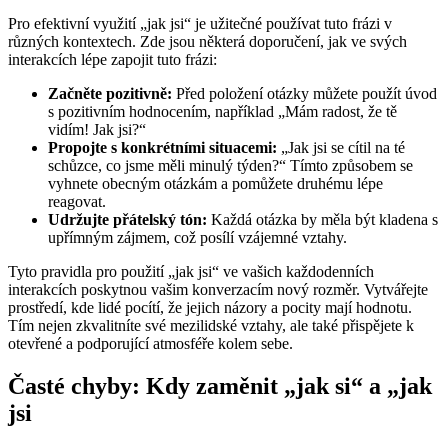
Pro efektivní využití „jak jsi“ je užitečné používat tuto frázi v
různých kontextech. Zde jsou některá doporučení, jak ve svých
interakcích lépe zapojit tuto frázi:
Začněte pozitivně:
Před položení otázky můžete použít úvod
s pozitivním hodnocením, například „Mám radost, že tě
vidím! Jak jsi?“
Propojte s konkrétními situacemi:
„Jak jsi se cítil na té
schůzce, co jsme měli minulý týden?“ Tímto způsobem se
vyhnete obecným otázkám a pomůžete druhému lépe
reagovat.
Udržujte přátelský tón:
Každá otázka by měla být kladena s
upřímným zájmem, což posílí vzájemné vztahy.
Tyto pravidla pro použití „jak jsi“ ve vašich každodenních
interakcích poskytnou vašim konverzacím nový rozměr. Vytvářejte
prostředí, kde lidé pocítí, že jejich názory a pocity mají hodnotu.
Tím nejen zkvalitníte své mezilidské vztahy, ale také přispějete k
otevřené a podporující atmosféře kolem sebe.
Časté chyby: Kdy zaměnit „jak si“ a „jak
jsi