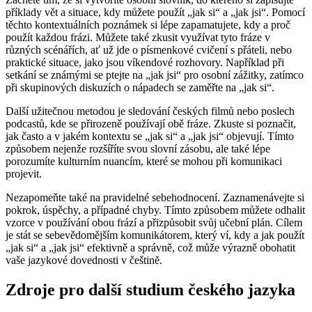
příklady vět a situace, kdy můžete použít „jak si“ a „jak jsi“. Pomocí
těchto kontextuálních poznámek si lépe zapamatujete, kdy a proč
použít každou frázi. Můžete také zkusit využívat tyto fráze v
různých scénářích, ať už jde o písmenkové cvičení s přáteli, nebo
praktické situace, jako jsou víkendové rozhovory. Například při
setkání se známými se ptejte na „jak jsi“ pro osobní zážitky, zatímco
při skupinových diskuzích o nápadech se zaměřte na „jak si“.
Další užitečnou metodou je sledování českých filmů nebo poslech
podcastů, kde se přirozeně používají obě fráze. Zkuste si poznačit,
jak často a v jakém kontextu se „jak si“ a „jak jsi“ objevují. Tímto
způsobem nejenže rozšíříte svou slovní zásobu, ale také lépe
porozumíte kulturním nuancím, které se mohou při komunikaci
projevit.
Nezapomeňte také na pravidelné sebehodnocení. Zaznamenávejte si
pokrok, úspěchy, a případné chyby. Tímto způsobem můžete odhalit
vzorce v používání obou frází a přizpůsobit svůj učební plán. Cílem
je stát se sebevědomějším komunikátorem, který ví, kdy a jak použít
„jak si“ a „jak jsi“ efektivně a správně, což může výrazně obohatit
vaše jazykové dovednosti v češtině.
Zdroje pro další studium českého jazyka