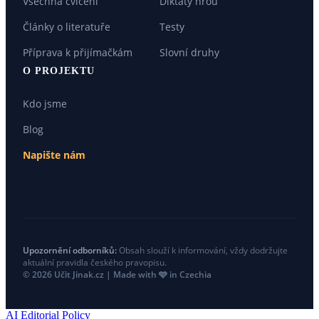
Všechna cvičení
Diktáty hrou
Články o literatuře
Testy
Příprava k přijímačkám
Slovní druhy
O PROJEKTU
Kdo jsme
Blog
Napište nám
Upozornění odborníků:
Obsah slouží k informování, vždy dodržujte
aktuální pravidla českého pravopisu.
© 2026 Učit Jinak.cz | Made with 🩵 in Czechia
AI Editorial Policy