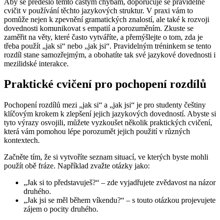
Aby se předešlo těmto častým chybám, doporučuje se pravidelně
cvičit v používání těchto jazykových struktur. V praxi vám to
pomůže nejen k zpevnění gramatických znalostí, ale také k rozvoji
dovednosti komunikovat s empatií a porozuměním. Zkuste se
zaměřit na věty, které často vytváříte, a přemýšlejte o tom, zda je
třeba použít „jak si“ nebo „jak jsi“. Pravidelným tréninkem se tento
rozdíl stane samozřejmým, a obohatíte tak své jazykové dovednosti i
mezilidské interakce.
Praktické cvičení pro pochopení rozdílů
Pochopení rozdílů mezi „jak si“ a „jak jsi“ je pro studenty češtiny
klíčovým krokem k zlepšení jejich jazykových dovedností. Abyste si
tyto výrazy osvojili, můžete vyzkoušet několik praktických cvičení,
která vám pomohou lépe porozumět jejich použití v různých
kontextech.
Začněte tím, že si vytvoříte seznam situací, ve kterých byste mohli
použít obě fráze. Například zvažte otázky jako:
„Jak si to představuješ?“ – zde vyjadřujete zvědavost na názor
druhého.
„Jak jsi se měl během víkendu?“ – s touto otázkou projevujete
zájem o pocity druhého.