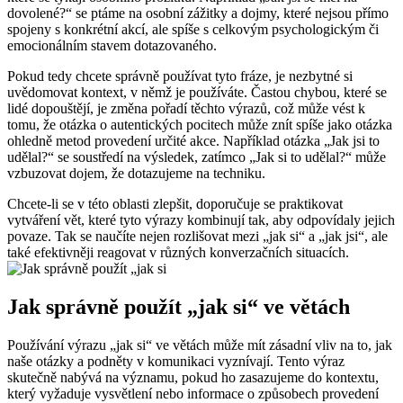
dovolené?“ se ptáme na osobní zážitky a dojmy, které nejsou přímo
spojeny s konkrétní akcí, ale spíše s celkovým psychologickým či
emocionálním stavem dotazovaného.
Pokud tedy chcete správně používat tyto fráze, je nezbytné si
uvědomovat kontext, v němž je používáte. Častou chybou, které se
lidé dopouštějí, je změna pořadí těchto výrazů, což může vést k
tomu, že otázka o autentických pocitech může znít spíše jako otázka
ohledně metod provedení určité akce. Například otázka „Jak jsi to
udělal?“ se soustředí na výsledek, zatímco „Jak si to udělal?“ může
vzbuzovat dojem, že dotazujeme na techniku.
Chcete-li se v této oblasti zlepšit, doporučuje se praktikovat
vytváření vět, které tyto výrazy kombinují tak, aby odpovídaly jejich
povaze. Tak se naučíte nejen rozlišovat mezi „jak si“ a „jak jsi“, ale
také efektivněji reagovat v různých konverzačních situacích.
Jak správně použít „jak si“ ve větách
Používání výrazu „jak si“ ve větách může mít zásadní vliv na to, jak
naše otázky a podněty v komunikaci vyznívají. Tento výraz
skutečně nabývá na významu, pokud ho zasazujeme do kontextu,
který vyžaduje vysvětlení nebo informace o způsobech provedení