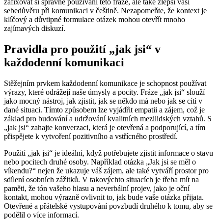
zafixovat si správné používání této fráze, ale také zlepší vaši
sebedůvěru při komunikaci v češtině. Nezapomeňte, že kontext je
klíčový a důvtipné formulace otázek mohou otevřít mnoho
zajímavých diskuzí.
Pravidla pro použití „jak jsi“ v
každodenní komunikaci
Stěžejním prvkem každodenní komunikace je schopnost používat
výrazy, které odrážejí naše úmysly a pocity. Fráze „jak jsi“ slouží
jako mocný nástroj, jak zjistit, jak se někdo má nebo jak se cítí v
dané situaci. Tímto způsobem lze vyjádřit empatii a zájem, což je
základ pro budování a udržování kvalitních mezilidských vztahů. S
„jak jsi“ zahajte konverzaci, která je otevřená a podporující, a tím
přispějete k vytvoření pozitivního a vstřícného prostředí.
Použití „jak jsi“ je ideální, když potřebujete zjistit informace o stavu
nebo pocitech druhé osoby. Například otázka „Jak jsi se měl o
víkendu?“ nejen že ukazuje váš zájem, ale také vytváří prostor pro
sdílení osobních zážitků. V takovýchto situacích je třeba mít na
paměti, že tón vašeho hlasu a neverbální projev, jako je oční
kontakt, mohou výrazně ovlivnit to, jak bude vaše otázka přijata.
Otevřené a přátelské vystupování povzbudí druhého k tomu, aby se
podělil o více informací.