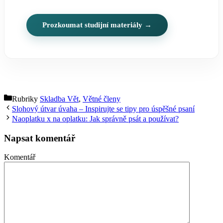
Prozkoumat studijní materiály →
Rubriky
Skladba Vět
,
Větné členy
Slohový útvar úvaha – Inspirujte se tipy pro úspěšné psaní
Naoplatku x na oplatku: Jak správně psát a používat?
Napsat komentář
Komentář