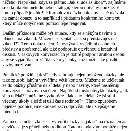
něčeho. Například, když se ptáme: „Jak si uděláš úkol?“, zajímáme
se o konkrétní metodu nebo strategii, kterou dotyčný použije. V
tomto případě je důležité formulovat otázku tak, aby jasně ukázala
na záměr dotazu, a to například i přidáním konkrétního kontextu,
který může dotyčnému pomoci lépe reagovat.
Dalším příkladem může být situace, kdy se s někým bavíme o
plánech na víkend. Můžeme se zeptat: „Jak si představuješ náš
víkend?“. Tento dotaz nejen, že vyzývá k vyjádření osobních
představ a preferencí, ale také podporuje otevřenou a kreativní
diskusi. V takových konverzacích je dobré podpořit druhou osobu,
aby se vyjádřila a rozšířila své myšlenky, což může také posílit
vazby mezi vámi.
Praktické použití „jak si“ tedy zahrnuje nejen položené otázky, ale
také způsob, jakým vytváříme větší kontext. Můžeme to udělat tak,
že do otázky přidáme další detaily nebo návrhy, které nasměrují
konverzaci správným směrem. Například místo obvyklé otázky „Jak
si to udělal?“ můžeme vyzkoušet: „Jak si to udělal, že jsi stihl
všechny úkoly a ještě si užil čas s rodinou?“. Tímto způsobem
nejenže podnícujeme konkretizaci odpovědi, ale i zlepšujeme
interakci.
Zatímco se učíte, zkuste si vytvořit otázky s „jak si“ na různá témata
a cvičte si je s přáteli nebo rodinou. Tato metoda vám pomůže nejen