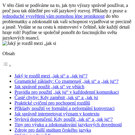
V této části se podíváme na to, jak tyto výrazy správně používat, a
proč jsou tak důležité pro váš jazykový rozvoj. Příklady z praxe a
jednoduché vysvětlení vám pomohou lépe proniknout
do této
problematiky a zdokonalit tak vaši schopnost vyjadřovat se precizně
a jasně. Vydáte se na cestu k mistrovství v češtině, kde každý detail
hraje roli! Pojďme se společně ponořit do fascinujícího světa
jazykových nuancí.
Obsah
Jaký je rozdíl mezi „jak si“ a „jak jsi“?
Gramatické základy: Co znamenají „jak si“ a „jak jsi“?
Jak správně použít „jak si“ ve větách
Pravidla pro použití „jak jsi“ v každodenní komunikaci
Časté chyby: Kdy zaměnit „jak si“ a „jak jsi
Praktické cvičení pro pochopení rozdílů
Příklady použití ve formální a neformální konverzaci
Jak správně interpretovat význam v kontextu
Stylová doporučení: Kdy použít „jak si“ a „jak jsi“?
Tipy pro výuku a zdokonalování jazykových dovedností
Zdroje pro další studium českého jazyka