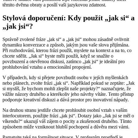
těmito dvěma obraty a posílí vaši jazykovou zdatnost.
Stylová doporučení: Kdy použít „jak si“ a
„jak jsi“?
Správně zvolené fráze „jak si“ a „jak jsi“ mohou zásadně ovlivnit
dynamiku konverzace a způsob, jakým jsou vaše slova přijímána.
Při rozhodování, kterou frázi použít, myslete na kontext a na to, co
chcete sdělit. „Jak si“ byste měli použít, když se snažíte o
povzbuzení a otevřenou diskusi, zatímco „jak jsi“ je ideální pro
prohlubování vztahu a emocionální propojení.
V případech, kdy si přejete povzbudit osobu v jejích myšlenkách
nebo plánech, zvolte frázi „jak si“. Například pokud se zeptáte: „Jak
si myslíš, že bychom mohli zlepšit naše projekty?“ naznačujete, že
vážíte názory druhého a kterékoliv jeho návrhy vítáte. Tento přístup
podporuje kreativní diskuzi a dává prostor pro inovativní nápady.
Na druhou stranu jestliže chcete prohloubit osobní vztah s vaším
interlocutorem, použijte frázi „jak jsi“. Dotazy jako „Jak jsi se měl o
víkendu?“ ukazují váš zájem o pocity a zkušenosti druhého. Tímto
způsobem může vzniknout hlubší pochopení a důvěra mezi vámi.
Pamatujte také na formálnost situace. V profesním prostředí je