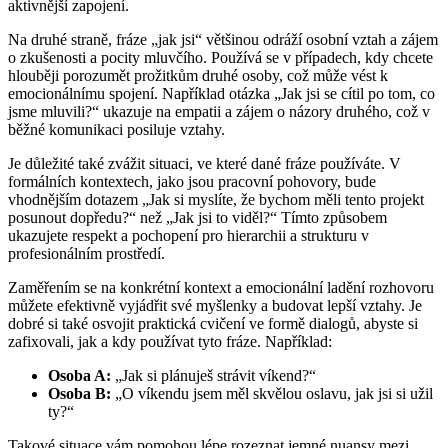
aktivnější zapojení.
Na druhé straně, fráze „jak jsi“ většinou odráží osobní vztah a zájem
o zkušenosti a pocity mluvčího. Používá se v případech, kdy chcete
hlouběji porozumět prožitkům druhé osoby, což může vést k
emocionálnímu spojení. Například otázka „Jak jsi se cítil po tom, co
jsme mluvili?“ ukazuje na empatii a zájem o názory druhého, což v
běžné komunikaci posiluje vztahy.
Je důležité také zvážit situaci, ve které dané fráze používáte. V
formálních kontextech, jako jsou pracovní pohovory, bude
vhodnějším dotazem „Jak si myslíte, že bychom měli tento projekt
posunout dopředu?“ než „Jak jsi to viděl?“ Tímto způsobem
ukazujete respekt a pochopení pro hierarchii a strukturu v
profesionálním prostředí.
Zaměřením se na konkrétní kontext a emocionální ladění rozhovoru
můžete efektivně vyjádřit své myšlenky a budovat lepší vztahy. Je
dobré si také osvojit praktická cvičení ve formě dialogů, abyste si
zafixovali, jak a kdy používat tyto fráze. Například:
Osoba A:
„Jak si plánuješ strávit víkend?“
Osoba B:
„O víkendu jsem měl skvělou oslavu, jak jsi si užil
ty?“
Takové situace vám pomohou lépe rozeznat jemné nuansy mezi