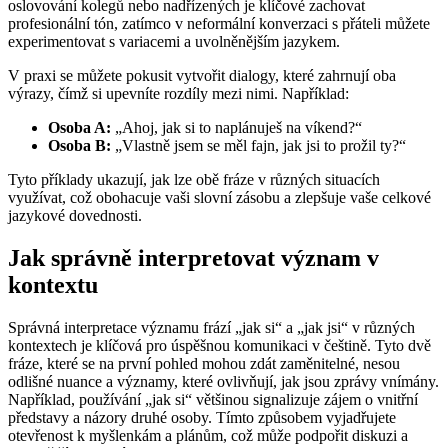
oslovování kolegů nebo nadřízených je klíčové zachovat
profesionální tón, zatímco v neformální konverzaci s přáteli můžete
experimentovat s variacemi a uvolněnějším jazykem.
V praxi se můžete pokusit vytvořit dialogy, které zahrnují oba
výrazy, čímž si upevníte rozdíly mezi nimi. Například:
Osoba A:
„Ahoj, jak si to naplánuješ na víkend?“
Osoba B:
„Vlastně jsem se měl fajn, jak jsi to prožil ty?“
Tyto příklady ukazují, jak lze obě fráze v různých situacích
využívat, což obohacuje vaši slovní zásobu a zlepšuje vaše celkové
jazykové dovednosti.
Jak správně interpretovat význam v
kontextu
Správná interpretace významu frází „jak si“ a „jak jsi“ v různých
kontextech je klíčová pro úspěšnou komunikaci v češtině. Tyto dvě
fráze, které se na první pohled mohou zdát zaměnitelné, nesou
odlišné nuance a významy, které ovlivňují, jak jsou zprávy vnímány.
Například, používání „jak si“ většinou signalizuje zájem o vnitřní
představy a názory druhé osoby. Tímto způsobem vyjadřujete
otevřenost k myšlenkám a plánům, což může podpořit diskuzi a