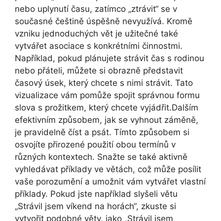
nebo uplynutí času, zatímco „ztrávit“ se v
současné češtině úspěšně nevyužívá. Kromě
vzniku jednoduchých vět je užitečné také
vytvářet asociace s konkrétními činnostmi.
Například, pokud plánujete strávit čas s rodinou
nebo přáteli, můžete si obrazně představit
časový úsek, který chcete s nimi strávit. Tato
vizualizace vám pomůže spojit správnou formu
slova s prožitkem, který chcete vyjádřit.Dalším
efektivním způsobem, jak se vyhnout záměně,
je pravidelně číst a psát. Tímto způsobem si
osvojíte přirozené použití obou termínů v
různých kontextech. Snažte se také aktivně
vyhledávat příklady ve větách, což může posílit
vaše porozumění a umožnit vám vytvářet vlastní
příklady. Pokud jste například slyšeli větu
„Strávil jsem víkend na horách“, zkuste si
vytvořit podobné věty, jako „Strávil jsem