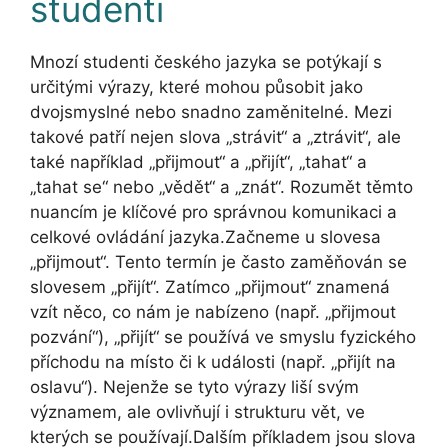
studenti
Mnozí studenti českého jazyka se potýkají s
určitými výrazy, které mohou působit jako
dvojsmyslné nebo snadno zaměnitelné. Mezi
takové patří nejen slova „strávit“ a „ztrávit“, ale
také například „přijmout“ a „přijít“, „tahat“ a
„tahat se“ nebo „vědět“ a „znát“. Rozumět těmto
nuancím je klíčové pro správnou komunikaci a
celkové ovládání jazyka.Začneme u slovesa
„přijmout“. Tento termín je často zaměňován se
slovesem „přijít“. Zatímco „přijmout“ znamená
vzít něco, co nám je nabízeno (např. „přijmout
pozvání“), „přijít“ se používá ve smyslu fyzického
příchodu na místo či k události (např. „přijít na
oslavu“). Nejenže se tyto výrazy liší svým
významem, ale ovlivňují i strukturu vět, ve
kterých se používají.Dalším příkladem jsou slova