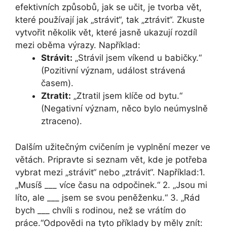
efektivních způsobů, jak se učit, je tvorba vět,
které používají jak „strávit“, tak „ztrávit“. Zkuste
vytvořit několik vět, které jasně ukazují rozdíl
mezi oběma výrazy. Například:
Strávit:
„Strávil jsem víkend u babičky.“
(Pozitivní význam, událost strávená
časem).
Ztratit:
„Ztratil jsem klíče od bytu.“
(Negativní význam, něco bylo neúmyslně
ztraceno).
Dalším užitečným cvičením je vyplnění mezer ve
větách. Pripravte si seznam vět, kde je potřeba
vybrat mezi „strávit“ nebo „ztrávit“. Například:1.
„Musíš ___ více času na odpočinek.“ 2. „Jsou mi
líto, ale ___ jsem se svou peněženku.“ 3. „Rád
bych ___ chvíli s rodinou, než se vrátím do
práce.“Odpovědi na tyto příklady by měly znít: