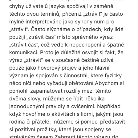
chyby uživatelů jazyka spočívají v záměně
těchto dvou termínů, přičemž „ztrávit“ je často
mylně interpretováno jako synonymum pro
„strávit“. Často slýcháme o případech, kdy lidé
použijí „ztrávit čas“ místo správného výraz
„strávit čas“, což vede k nepochopení a špatné
komunikaci. Proto je důležité osvojit si fakt, že
výraz „ztrávit“ se v současné češtině užívá
pouze jako hovorový projev a jeho hlavní
význam je spojován s činnostmi, které fyzicky
něco ničí nebo vyžadují obětování.Abychom si
pomohli zapamatovat rozdíly mezi těmito
dvěma slovy, můžeme se řídit několika
jednoduchými pravidly a cvičeními. Například
když hovoříme o aktivitách s lidmi, jakými jsou
rodina či přátelé, můžeme si pomoci představit
si pozitivní prožitky, které jsou spojeny se
strávěným časem.Zahrnutí těchto výrazu do