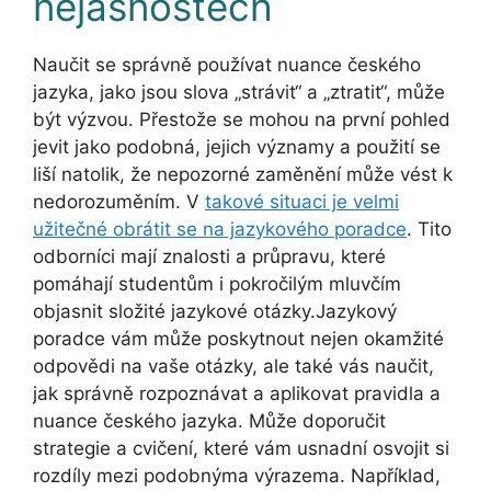
nejasnostech
Naučit se správně používat nuance českého
jazyka, jako jsou slova „strávit“ a „ztratit“, může
být výzvou. Přestože se mohou na první pohled
jevit jako podobná, jejich významy a použití se
liší natolik, že nepozorné zaměnění může vést k
nedorozuměním. V
takové situaci je velmi
užitečné obrátit se na jazykového poradce
. Tito
odborníci mají znalosti a průpravu, které
pomáhají studentům i pokročilým mluvčím
objasnit složité jazykové otázky.Jazykový
poradce vám může poskytnout nejen okamžité
odpovědi na vaše otázky, ale také vás naučit,
jak správně rozpoznávat a aplikovat pravidla a
nuance českého jazyka. Může doporučit
strategie a cvičení, které vám usnadní osvojit si
rozdíly mezi podobnýma výrazema. Například,