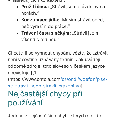
v následujících kontextech:
Prožití času:
„Strávil jsem prázdniny na
horách.“
Konzumace jídla:
„Musím strávit oběd,
než vyrazím do práce.“
Trávení času s někým:
„Strávil jsem
víkend s rodinou.“
Chcete-li se vyhnout chybám, vězte, že „ztrávit“
není v češtině uznávaný termín. Jak uvádějí
odborné zdroje, toto sloveso v českém jazyce
neexistuje [[1]
(https://www.ontola.com
/cs/ondi/wdefdn/pise-
se-ztravit-nebo-stravit-prazdniny
)].
Nejčastější chyby při
používání
Jednou z nejčastějších chyb, kterých se lidé