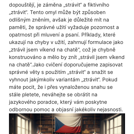
dopouštějí, je záměna „strávit“ a fiktivního
„ztrávit“. Tento omyl může být způsoben
odlišným zněním, avšak je důležité mít na
paměti, že správné užití vyžaduje pozornost a
opatrnost při mluvení a psaní. Příklady, které
ukazují na chyby v užití, zahrnují formulace jako
„ztrávil jsem víkend na chatě“, což je chybně
konstruováno a mělo by znít „strávil jsem víkend
na chatě“.Jako cvičení doporučujeme zapisovat
správné věty s použitím „strávit“ a snažit se
vyhnout jakýmkoliv variantám „ztrávit“. Pokud
máte pocit, že i přes vynaloženou snahu se
stále pletete, neváhejte se obrátit na
jazykového poradce, který vám poskytne
odbornou pomoc a objasní jakékoliv nejasnosti.