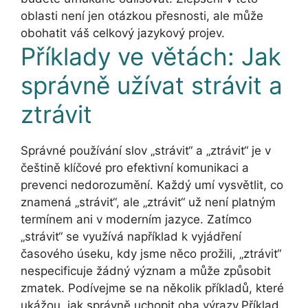
oblasti není jen otázkou přesnosti, ale může
obohatit váš celkový jazykový projev.
Příklady ve větách: Jak
správně užívat strávit a
ztrávit
Správné používání slov „strávit“ a „ztrávit“ je v
češtině klíčové pro efektivní komunikaci a
prevenci nedorozumění. Každý umí vysvětlit, co
znamená „strávit“, ale „ztrávit“ už není platným
termínem ani v moderním jazyce. Zatímco
„strávit“ se využívá například k vyjádření
časového úseku, kdy jsme něco prožili, „ztrávit“
nespecificuje žádný význam a může způsobit
zmatek. Podívejme se na několik příkladů, které
ukážou, jak správně uchopit oba výrazy.Příklad,