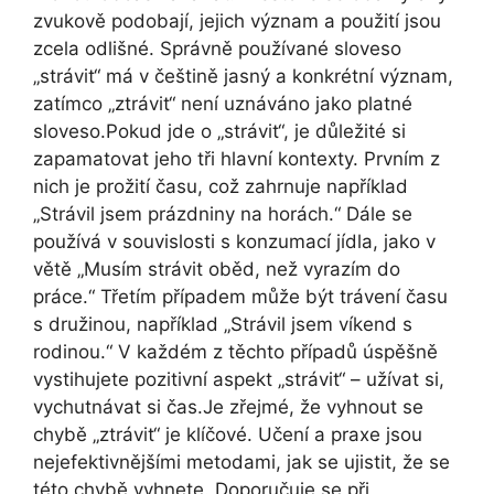
zvukově podobají, jejich význam a použití jsou
zcela odlišné. Správně používané sloveso
„strávit“ má v češtině jasný a konkrétní význam,
zatímco „ztrávit“ není uznáváno jako platné
sloveso.Pokud jde o „strávit“, je důležité si
zapamatovat jeho tři hlavní kontexty. Prvním z
nich je prožití času, což zahrnuje například
„Strávil jsem prázdniny na horách.“ Dále se
používá v souvislosti s konzumací jídla, jako v
větě „Musím strávit oběd, než vyrazím do
práce.“ Třetím případem může být trávení času
s družinou, například „Strávil jsem víkend s
rodinou.“ V každém z těchto případů úspěšně
vystihujete pozitivní aspekt „strávit“ – užívat si,
vychutnávat si čas.Je zřejmé, že vyhnout se
chybě „ztrávit“ je klíčové. Učení a praxe jsou
nejefektivnějšími metodami, jak se ujistit, že se
této chybě vyhnete. Doporučuje se při