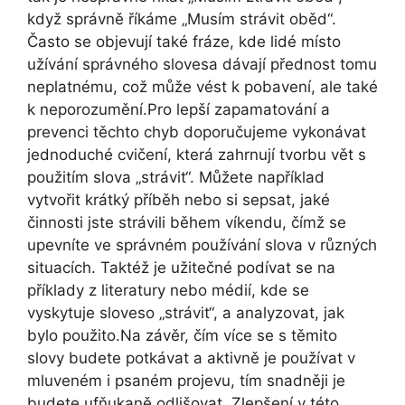
když správně říkáme „Musím strávit oběd“.
Často se objevují také fráze, kde lidé místo
užívání správného slovesa dávají přednost tomu
neplatnému, což může vést k pobavení, ale také
k neporozumění.Pro lepší zapamatování a
prevenci těchto chyb doporučujeme vykonávat
jednoduché cvičení, která zahrnují tvorbu vět s
použitím slova „strávit“. Můžete například
vytvořit krátký příběh nebo si sepsat, jaké
činnosti jste strávili během víkendu, čímž se
upevníte ve správném používání slova v různých
situacích. Taktéž je užitečné podívat se na
příklady z literatury nebo médií, kde se
vyskytuje sloveso „strávit“, a analyzovat, jak
bylo použito.Na závěr, čím více se s těmito
slovy budete potkávat a aktivně je používat v
mluveném i psaném projevu, tím snadněji je
budete ufňukaně odlišovat. Zlepšení v této