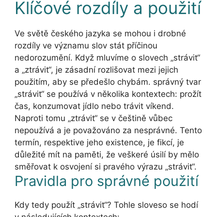
Klíčové rozdíly a použití
Ve světě českého jazyka se mohou i drobné
rozdíly ve významu slov stát příčinou
nedorozumění. Když mluvíme o slovech „strávit“
a „ztrávit“, je zásadní rozlišovat mezi jejich
použitím, aby se předešlo chybám. správný tvar
„strávit“ se používá v několika kontextech: prožít
čas, konzumovat jídlo nebo trávit víkend.
Naproti tomu „ztrávit“ se v češtině vůbec
nepoužívá a je považováno za nesprávné. Tento
termín, respektive jeho existence, je fikcí, je
důležité mít na paměti, že veškeré úsilí by mělo
směřovat k osvojení si pravého výrazu „strávit“.
Pravidla pro správné použití
Kdy tedy použít „strávit“? Tohle sloveso se hodí