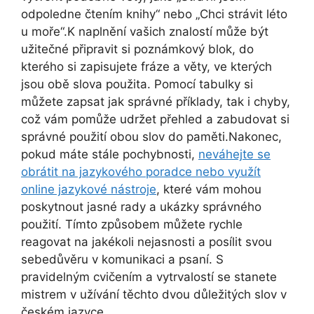
odpoledne čtením knihy“ nebo „Chci strávit léto
u moře“.K naplnění vašich znalostí může být
užitečné připravit si poznámkový blok, do
kterého si zapisujete fráze a věty, ve kterých
jsou obě slova použita. Pomocí tabulky si
můžete zapsat jak správné příklady, tak i chyby,
což vám pomůže udržet přehled a zabudovat si
správné použití obou slov do paměti.Nakonec,
pokud máte stále pochybnosti,
neváhejte se
obrátit na jazykového poradce nebo využít
online jazykové nástroje
, které vám mohou
poskytnout jasné rady a ukázky správného
použití. Tímto způsobem můžete rychle
reagovat na jakékoli nejasnosti a posílit svou
sebedůvěru v komunikaci a psaní. S
pravidelným cvičením a vytrvalostí se stanete
mistrem v užívání těchto dvou důležitých slov v
českém jazyce.