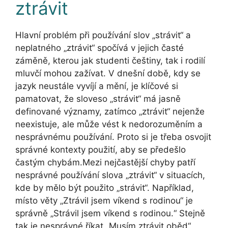
ztrávit
Hlavní problém při používání slov „strávit“ a
neplatného „ztrávit“ spočívá v jejich časté
záměně, kterou jak studenti češtiny, tak i rodilí
mluvčí mohou zažívat. V dnešní době, kdy se
jazyk neustále vyvíjí a mění, je klíčové si
pamatovat, že sloveso „strávit“ má jasně
definované významy, zatímco „ztrávit“ nejenže
neexistuje, ale může vést k nedorozuměním a
nesprávnému používání. Proto si je třeba osvojit
správné kontexty použití, aby se předešlo
častým chybám.Mezi nejčastější chyby patří
nesprávné používání slova „ztrávit“ v situacích,
kde by mělo být použito „strávit“. Například,
místo věty „Ztrávil jsem víkend s rodinou“ je
správně „Strávil jsem víkend s rodinou.“ Stejně
tak je nesprávné říkat „Musím ztrávit oběd“,