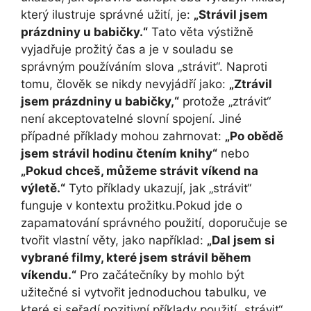
který ilustruje správné užití, je:
„Strávil jsem
prázdniny u babičky.“
Tato věta výstižně
vyjadřuje prožitý čas a je v souladu se
správným používáním slova „strávit“. Naproti
tomu, člověk se nikdy nevyjádří jako:
„Ztrávil
jsem prázdniny u babičky,“
protože „ztrávit“
není akceptovatelné slovní spojení. Jiné
případné příklady mohou zahrnovat:
„Po obědě
jsem strávil hodinu čtením knihy“
nebo
„Pokud chceš, můžeme strávit víkend na
výletě.“
Tyto příklady ukazují, jak „strávit“
funguje v kontextu prožitku.Pokud jde o
zapamatování správného použití, doporučuje se
tvořit vlastní věty, jako například:
„Dal jsem si
vybrané filmy, které jsem strávil během
víkendu.“
Pro začátečníky by mohlo být
užitečné si vytvořit jednoduchou tabulku, ve
které si seřadí pozitivní příklady použití „strávit“.