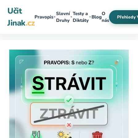
Přeskočit
Učit
na
Slovní
Testy a
O
Pravopis
Blog
Přehledy 
▼
▼
▼
obsah
Druhy
Diktáty
nás
Jinak
.cz