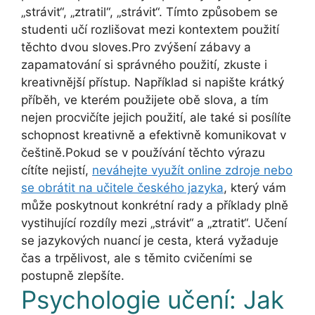
„strávit“, „ztratil“, „strávit“. Tímto způsobem se
studenti učí rozlišovat mezi kontextem použití
těchto dvou sloves.Pro zvýšení zábavy a
zapamatování si správného použití, zkuste i
kreativnější přístup. Například si napište krátký
příběh, ve kterém použijete obě slova, a tím
nejen procvičíte jejich použití, ale také si posílíte
schopnost kreativně a efektivně komunikovat v
češtině.Pokud se v používání těchto výrazu
cítíte nejistí,
neváhejte využít online zdroje nebo
se obrátit na učitele českého jazyka
, který vám
může poskytnout konkrétní rady a příklady plně
vystihující rozdíly mezi „strávit“ a „ztratit“. Učení
se jazykových nuancí je cesta, která vyžaduje
čas a trpělivost, ale s těmito cvičeními se
postupně zlepšíte.
Psychologie učení: Jak