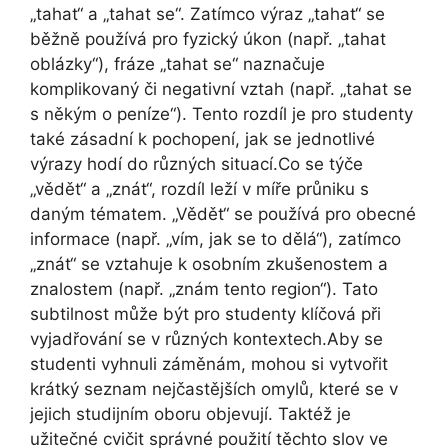
„tahat“ a „tahat se“. Zatímco výraz „tahat“ se
běžně používá pro fyzický úkon (např. „tahat
oblázky“), fráze „tahat se“ naznačuje
komplikovaný či negativní vztah (např. „tahat se
s někým o peníze“). Tento rozdíl je pro studenty
také zásadní k pochopení, jak se jednotlivé
výrazy hodí do různých situací.Co se týče
„vědět“ a „znát“, rozdíl leží v míře průniku s
daným tématem. „Vědět“ se používá pro obecné
informace (např. „vím, jak se to dělá“), zatímco
„znát“ se vztahuje k osobním zkušenostem a
znalostem (např. „znám tento region“). Tato
subtilnost může být pro studenty klíčová při
vyjadřování se v různých kontextech.Aby se
studenti vyhnuli záměnám, mohou si vytvořit
krátký seznam nejčastějších omylů, které se v
jejich studijním oboru objevují. Taktéž je
užitečné cvičit správné použití těchto slov ve