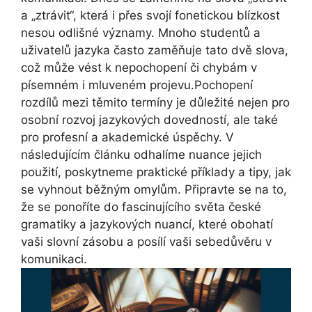
a „ztrávit“, která i přes svojí fonetickou blízkost
nesou odlišné významy. Mnoho studentů a
uživatelů jazyka často zaměňuje tato dvě slova,
což může vést k nepochopení či chybám v
písemném i mluveném projevu.Pochopení
rozdílů mezi těmito termíny je důležité nejen pro
osobní rozvoj jazykových dovedností, ale také
pro profesní a akademické úspěchy. V
následujícím článku odhalíme nuance jejich
použití, poskytneme praktické příklady a tipy, jak
se vyhnout běžným omylům. Připravte se na to,
že se ponoříte do fascinujícího světa české
gramatiky a jazykových nuancí, které obohatí
vaši slovní zásobu a posílí vaši sebedůvěru v
komunikaci.