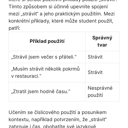
Tímto způsobem si účinně upevníte spojení
mezi „strávit“ a jeho praktickým použitím. Mezi
konkrétní příklady, které může student použít,
patří:
Správný
Příklad použití
tvar
„Strávil jsem večer s přáteli.“
Strávit
„Musím strávit několik pokrmů
Strávit
v restauraci.“
Nesprávné
„Ztratil jsem hodně času.“
použití
Učením se číslicového použití a posunikem
kontextu, například potvrzením, že „strávit“
zahrnuje i čas, obohatíte své jazykové