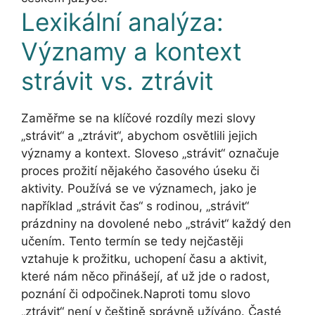
Lexikální analýza:
Významy a kontext
strávit vs. ztrávit
Zaměřme se na klíčové rozdíly mezi slovy
„strávit“ a „ztrávit“, abychom osvětlili jejich
významy a kontext. Sloveso „strávit“ označuje
proces prožití nějakého časového úseku či
aktivity. Používá se ve významech, jako je
například „strávit čas“ s rodinou, „strávit“
prázdniny na dovolené nebo „strávit“ každý den
učením. Tento termín se tedy nejčastěji
vztahuje k prožitku, uchopení času a aktivit,
které nám něco přinášejí, ať už jde o radost,
poznání či odpočinek.Naproti tomu slovo
„ztrávit“ není v češtině správně užíváno. Časté