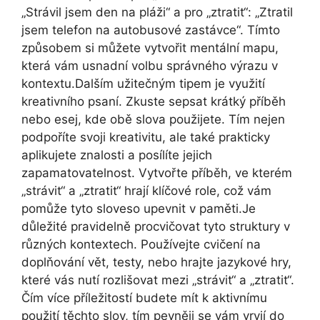
„Strávil jsem den na pláži“ a pro „ztratit“: „Ztratil
jsem telefon na autobusové zastávce“. Tímto
způsobem si můžete vytvořit mentální mapu,
která vám usnadní volbu správného výrazu v
kontextu.Dalším užitečným tipem je využití
kreativního psaní. Zkuste sepsat krátký příběh
nebo esej, kde obě slova použijete. Tím nejen
podpoříte svoji kreativitu, ale také prakticky
aplikujete znalosti a posílíte jejich
zapamatovatelnost. Vytvořte příběh, ve kterém
„strávit“ a „ztratit“ hrají klíčové role, což vám
pomůže tyto sloveso upevnit v paměti.Je
důležité pravidelně procvičovat tyto struktury v
různých kontextech. Používejte cvičení na
doplňování vět, testy, nebo hrajte jazykové hry,
které vás nutí rozlišovat mezi „strávit“ a „ztratit“.
Čím více příležitostí budete mít k aktivnímu
použití těchto slov, tím pevněji se vám vryjí do