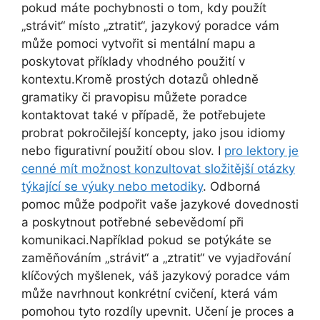
pokud máte pochybnosti o tom, kdy použít
„strávit“ místo „ztratit“, jazykový poradce vám
může pomoci vytvořit si mentální mapu a
poskytovat příklady vhodného použití v
kontextu.Kromě prostých dotazů ohledně
gramatiky či pravopisu můžete poradce
kontaktovat také v případě, že potřebujete
probrat pokročilejší koncepty, jako jsou idiomy
nebo figurativní použití obou slov. I
pro lektory je
cenné mít možnost konzultovat složitější otázky
týkající se výuky nebo metodiky
. Odborná
pomoc může podpořit vaše jazykové dovednosti
a poskytnout potřebné sebevědomí při
komunikaci.Například pokud se potýkáte se
zaměňováním „strávit“ a „ztratit“ ve vyjadřování
klíčových myšlenek, váš jazykový poradce vám
může navrhnout konkrétní cvičení, která vám
pomohou tyto rozdíly upevnit. Učení je proces a