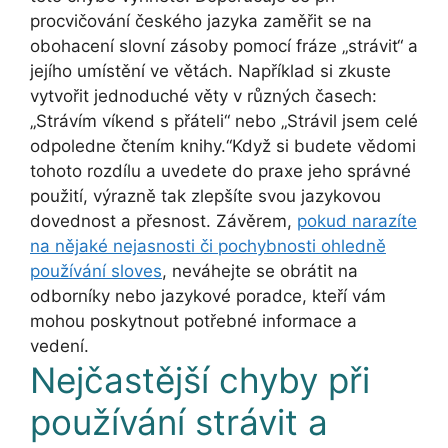
procvičování českého jazyka zaměřit se na
obohacení slovní zásoby pomocí fráze „strávit“ a
jejího umístění ve větách. Například si zkuste
vytvořit jednoduché věty v různých časech:
„Strávím víkend s přáteli“ nebo „Strávil jsem celé
odpoledne čtením knihy.“Když si budete vědomi
tohoto rozdílu a uvedete do praxe jeho správné
použití, výrazně tak zlepšíte svou jazykovou
dovednost a přesnost. Závěrem,
pokud narazíte
na nějaké nejasnosti či pochybnosti ohledně
používání sloves
, neváhejte se obrátit na
odborníky nebo jazykové poradce, kteří vám
mohou poskytnout potřebné informace a
vedení.
Nejčastější chyby při
používání strávit a