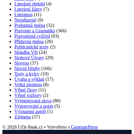
Literární období
(4)
Literární žánry
(7)
Literatura
(11)
Nezařazené
(9)
Podstatná jména
(32)
Pravopis a Gramatika
(366)
Pravopisná cvičení
(93)
Přídavná jména
(28)
Publicistické texty
(2)
Skladba Vět
(24)
Slohové Útvary
(29)
Slovesa
(37)
Slovní Druhy
(166)
Testy a kvízy
(10)
Úvaha a výklad
(17)
Velká písmena
(8)
Větné členy
(11)
Větné rozbory
(2)
Vyjmenovaná slova
(88)
Vypravování a popis
(5)
Významní autoři
(1)
Zájmena
(37)
© 2026 Učit-Jinak.cz
• Vytvořeno s
GeneratePress