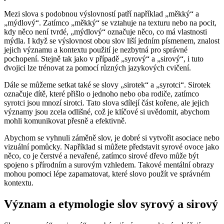
Mezi slova s podobnou výslovností patří například „měkký“ a
„mýdlový“. Zatímco „měkký“ se vztahuje na texturu nebo na pocit,
kdy něco není tvrdé, „mýdlový“ označuje něco, co má vlastnosti
mýdla. I když se výslovnost obou slov liší jedním písmenem, znalost
jejich významu a kontextu použití je nezbytná pro správné
pochopení. Stejně tak jako v případě „syrový“ a „sirový“, i tuto
dvojici lze trénovat za pomocí různých jazykových cvičení.
Dále se můžeme setkat také se slovy „sirotek“ a „syrotci“. Sirotek
označuje dítě, které přišlo o jednoho nebo oba rodiče, zatímco
syrotci jsou mnozí sirotci. Tato slova sdílejí část kořene, ale jejich
významy jsou zcela odlišné, což je klíčové si uvědomit, abychom
mohli komunikovat přesně a efektivně.
Abychom se vyhnuli záměně slov, je dobré si vytvořit asociace nebo
vizuální pomůcky. Například si můžete představit syrové ovoce jako
něco, co je čerstvé a nevařené, zatímco sirové dřevo může být
spojeno s přírodním a surovým vzhledem. Takové mentální obrazy
mohou pomoci lépe zapamatovat, které slovo použít ve správném
kontextu.
Význam a etymologie slov syrový a sirový