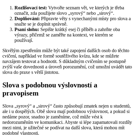
Rozlišovací test:
Vytvořte seznam vět, ve kterých je třeba
označit, zda použijete slovo „syrový“ nebo „sirový“.
Doplňování:
Připravte věty s vynechanými místy pro slova a
snažte se je doplnit správně.
Psaní slohu:
Sepište krátký esej či příběh a zahrňte oba
výrazy, přičemž se zaměřte na kontext, ve kterém se
používají.
Skvělým zpestřením může být také zapojení dalších osob do těchto
cvičení, například ve formě soutěživého kvízu, kde se můžete
navzájem testovat a hodnotit. S důkladným cvičením se postupně
zvýší vaše dovednosti a úroveň porozumění, což umožní uvádět tato
slova do praxe s větší jistotou.
Slova s podobnou výslovností a
pravopisem
Slova „syrový“ a „sirový“ často způsobují zmatek nejen u studentů,
ale i u dospělých. Obě slova mají podobnou výslovnost, a pokud si
nedáme pozor, snadno je zaměníme, což může vést k
nedorozuměním ve komunikaci. Abyste si lépe zapamatovali rozdíly
mezi nimi, je užitečné se podívat na další slova, která mohou mít
podobné vlastnosti.