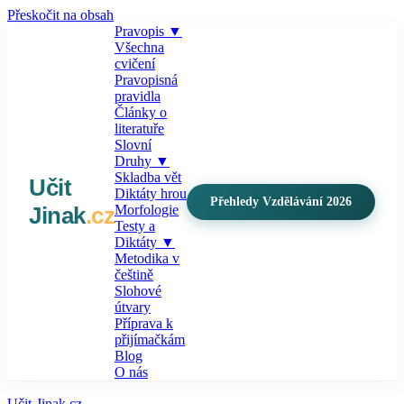
Přeskočit na obsah
Pravopis
▼
Všechna
cvičení
Pravopisná
pravidla
Články o
literatuře
Slovní
Druhy
▼
Skladba vět
Učit
Diktáty hrou
Přehledy Vzdělávání 2026
Jinak
.cz
Morfologie
Testy a
Diktáty
▼
Metodika v
češtině
Slohové
útvary
Příprava k
přijímačkám
Blog
O nás
Učit-Jinak.cz