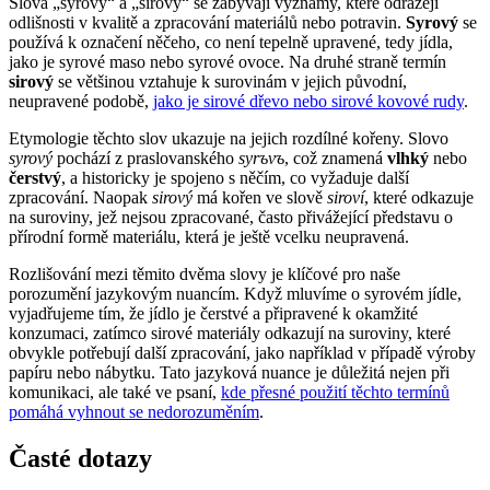
Slova „syrový“ a „sirový“ se zabývají významy, které odrážejí
odlišnosti v kvalitě a zpracování materiálů nebo potravin.
Syrový
se
používá k označení něčeho, co není tepelně upravené, tedy jídla,
jako je syrové maso nebo syrové ovoce. Na druhé straně termín
sirový
se většinou vztahuje k surovinám v jejich původní,
neupravené podobě,
jako je sirové dřevo nebo sirové kovové rudy
.
Etymologie těchto slov ukazuje na jejich rozdílné kořeny. Slovo
syrový
pochází z praslovanského
syrъvъ
, což znamená
vlhký
nebo
čerstvý
, a historicky je spojeno s něčím, co vyžaduje další
zpracování. Naopak
sirový
má kořen ve slově
siroví
, které odkazuje
na suroviny, jež nejsou zpracované, často přivážející představu o
přírodní formě materiálu, která je ještě vcelku neupravená.
Rozlišování mezi těmito dvěma slovy je klíčové pro naše
porozumění jazykovým nuancím. Když mluvíme o syrovém jídle,
vyjadřujeme tím, že jídlo je čerstvé a připravené k okamžité
konzumaci, zatímco sirové materiály odkazují na suroviny, které
obvykle potřebují další zpracování, jako například v případě výroby
papíru nebo nábytku. Tato jazyková nuance je důležitá nejen při
komunikaci, ale také ve psaní,
kde přesné použití těchto termínů
pomáhá vyhnout se nedorozuměním
.
Časté dotazy