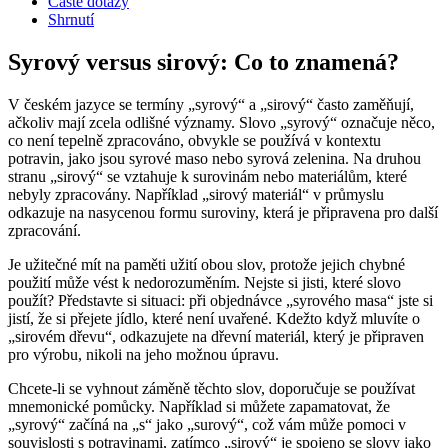
Časté dotazy
Shrnutí
Syrový versus sirový: Co to znamená?
V českém jazyce se termíny „syrový“ a „sirový“ často zaměňují,
ačkoliv mají zcela odlišné významy. Slovo „syrový“ označuje něco,
co není tepelně zpracováno, obvykle se používá v kontextu
potravin, jako jsou syrové maso nebo syrová zelenina. Na druhou
stranu „sirový“ se vztahuje k surovinám nebo materiálům, které
nebyly zpracovány. Například „sirový materiál“ v průmyslu
odkazuje na nasycenou formu suroviny, která je připravena pro další
zpracování.
Je užitečné mít na paměti užití obou slov, protože jejich chybné
použití může vést k nedorozuměním. Nejste si jisti, které slovo
použít? Představte si situaci: při objednávce „syrového masa“ jste si
jistí, že si přejete jídlo, které není uvařené. Kdežto když mluvíte o
„sirovém dřevu“, odkazujete na dřevní materiál, který je připraven
pro výrobu, nikoli na jeho možnou úpravu.
Chcete-li se vyhnout záměně těchto slov, doporučuje se používat
mnemonické pomůcky. Například si můžete zapamatovat, že
„syrový“ začíná na „s“ jako „surový“, což vám může pomoci v
souvislosti s potravinami, zatímco „sirový“ je spojeno se slovy jako