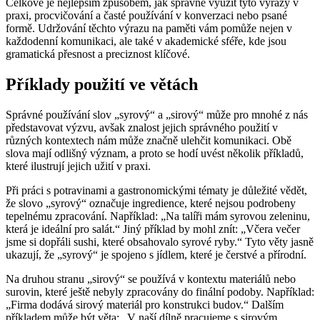
Celkově je nejlepším způsobem, jak správně využít tyto výrazy v
praxi, procvičování a časté používání v konverzaci nebo psané
formě. Udržování těchto výrazu na paměti vám pomůže nejen v
každodenní komunikaci, ale také v akademické sféře, kde jsou
gramatická přesnost a preciznost klíčové.
Příklady použití ve větách
Správné používání slov „syrový“ a „sirový“ může pro mnohé z nás
představovat výzvu, avšak znalost jejich správného použití v
různých kontextech nám může značně ulehčit komunikaci. Obě
slova mají odlišný význam, a proto se hodí uvést několik příkladů,
které ilustrují jejich užití v praxi.
Při práci s potravinami a gastronomickými tématy je důležité vědět,
že slovo „syrový“ označuje ingredience, které nejsou podrobeny
tepelnému zpracování. Například: „Na talíři mám syrovou zeleninu,
která je ideální pro salát.“ Jiný příklad by mohl znít: „Včera večer
jsme si dopřáli sushi, které obsahovalo syrové ryby.“ Tyto věty jasně
ukazují, že „syrový“ je spojeno s jídlem, které je čerstvé a přírodní.
Na druhou stranu „sirový“ se používá v kontextu materiálů nebo
surovin, které ještě nebyly zpracovány do finální podoby. Například:
„Firma dodává sirový materiál pro konstrukci budov.“ Dalším
příkladem může být věta: „V naší dílně pracujeme s sirovým