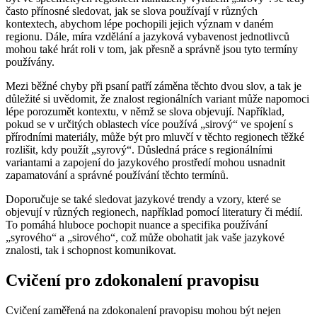
často přínosné sledovat, jak se slova používají v různých
kontextech, abychom lépe pochopili jejich význam v daném
regionu. Dále, míra vzdělání a jazyková vybavenost jednotlivců
mohou také hrát roli v tom, jak přesně a správně jsou tyto termíny
používány.
Mezi běžné chyby při psaní patří záměna těchto dvou slov, a tak je
důležité si uvědomit, že znalost regionálních variant může napomoci
lépe porozumět kontextu, v němž se slova objevují. Například,
pokud se v určitých oblastech více používá „sirový“ ve spojení s
přírodními materiály, může být pro mluvčí v těchto regionech těžké
rozlišit, kdy použít „syrový“. Důsledná práce s regionálními
variantami a zapojení do jazykového prostředí mohou usnadnit
zapamatování a správné používání těchto termínů.
Doporučuje se také sledovat jazykové trendy a vzory, které se
objevují v různých regionech, například pomocí literatury či médií.
To pomáhá hluboce pochopit nuance a specifika používání
„syrového“ a „sirového“, což může obohatit jak vaše jazykové
znalosti, tak i schopnost komunikovat.
Cvičení pro zdokonalení pravopisu
Cvičení zaměřená na zdokonalení pravopisu mohou být nejen