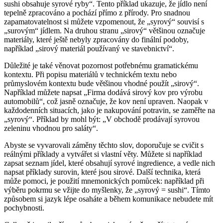
sushi obsahuje syrové ryby“. Tento příklad ukazuje, že jídlo není
tepelně zpracováno a pochází přímo z přírody. Pro snadnou
zapamatovatelnost si můžete vzpomenout, že „syrový“ souvisí s
„surovým“ jídlem. Na druhou stranu „sirový“ většinou označuje
materiály, které ještě nebyly zpracovány do finální podoby,
například „sirový materiál používaný ve stavebnictví“.
Důležité je také věnovat pozornost potřebnému gramatickému
kontextu. Při popisu materiálů v technickém textu nebo
průmyslovém kontextu bude většinou vhodné použít „sirový“.
Například můžete napsat „Firma dodává sirový kov pro výrobu
automobilů“, což jasně označuje, že kov není upraven. Naopak v
každodenních situacích, jako je nakupování potravin, se zaměřte na
„syrový“. Příklad by mohl být: „V obchodě prodávají syrovou
zeleninu vhodnou pro saláty“.
Abyste se vyvarovali záměny těchto slov, doporučuje se cvičit s
reálnými příklady a vytvářet si vlastní věty. Můžete si například
zapsat seznam jídel, které obsahují syrové ingredience, a vedle nich
napsat příklady surovin, které jsou sirové. Další technika, která
může pomoci, je použití mnemonických pomůcek: například při
výběru pokrmu se vžijte do myšlenky, že „syrový = sushi“. Tímto
způsobem si jazyk lépe osaháte a během komunikace nebudete mít
pochybnosti.