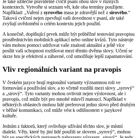
Je také užitečné pravidelně cvičit psaní obou slov v různých
kontextech. Vytvořte si seznam vět, kde oba termíny použijete.
Například: „Vaření z
syrového
masa je zdravější než z
sirového
.“
Taková cvičení nejen zpevňují vaši dovednost v psaní, ale také
zvyšují uvědomění o celém kontextu jejich použití.
A konečně, doplňující prvek může být průběžné testování pravopisu
prostřednictvím mobilních aplikací nebo online kvízů. Tyto nástroje
vám mohou pomoci udržovat vaše znalosti aktuální a ještě více
posílit vaši schopnost rozlišovat mezi těmito dvěma slovy. Učení se
skrze hru je efektivní a zábavné, což umožňuje lepší zapamatování.
Vliv regionálních variant na pravopis
V českém jazyce hrají regionální varianty významnou roli ve
formování a používání slov, a to včetně rozdílů mezi slovy „syrový“
a „sirový“. Tyto varianty mohou ovlivnit nejen výslovnost, ale i
pravopis, což může být pro mnohé mluvčí matoucí. Například v
některých oblastech mohou lidé preferovat jedno slovo před druhým
v běžné komunikaci, což může vést k odlišnostem v jazykové
kultuře.
Jedním z faktorů, který ovlivňuje užívání těchto slov, je místní
dialekt. Věty, které by jiní lidé použili se slovem „syrový“, mohou
být ve specifických regionech nahrazeny výrazem „sirový“. Je tedy