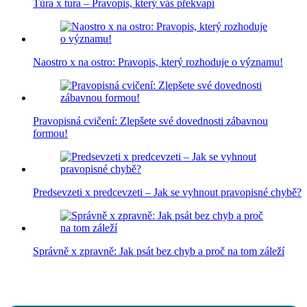
Túra x tura – Pravopis, který vás překvapí
Naostro x na ostro: Pravopis, který rozhoduje o významu!
Pravopisná cvičení: Zlepšete své dovednosti zábavnou
formou!
Predsevzeti x predcevzeti – Jak se vyhnout pravopisné chybě?
Správně x zpravně: Jak psát bez chyb a proč na tom záleží