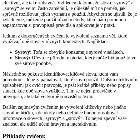
efektivní, ale také zábavná. Vzhledem k tomu, že slova „syrový“ a
„sirový“ se velmi často zaměňují, je důležité mít na paměti, jak
správně rozlišovat jejich význam a použití. Abychom se ujistili, že je
zvládneme, můžeme použít různé metody, které nám pomohou
zapamatovat si pravopisná pravidla a aplikovat je v praxi.
Jedním z doporučených cvičení je vytvoření seznamu vět, které
využívají obě slova v různých kontextech. Například:
Syrový:
Tofu se obvykle konzumuje syrové v salátech.
Sirový:
Dřevo je přírodní materiál, který může být použito ve
své sirové podobě.
Následně se pokuste identifikovat klíčová slova, která vám
pomohou si lépe zapamatovat, které slovo použít. Dalším efektivním
způsobem, jak cvičit pravopis, je psát krátké příběhy nebo popisy
situací, kde obě slova využijete. Tím se nejen procvičíte v
pravopisu, ale také ve tvorbě souvislého textu.
Dalším zajímavým cvičením je vytvoření křížovky nebo jiného
slovního hříčka, kde úkoly nebo definice budou obsahovat
informace o slovech „syrový“ a „sirový“. To nejen zpevní vaše
znalosti, ale udělá učení hravým a interaktivním.
Příklady cvičení: