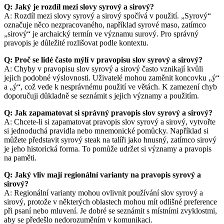
Q: Jaký je rozdíl mezi slovy syrový a sirový?
A: Rozdíl mezi slovy syrový a sirový spočívá v použití. „Syrový“
označuje něco nezpracovaného, například syrové maso, zatímco
„sirový“ je archaický termín ve významu surový. Pro správný
pravopis je důležité rozlišovat podle kontextu.
Q: Proč se lidé často mýlí v pravopisu slov syrový a sirový?
A: Chyby v pravopisu slov syrový a sirový často vznikají kvůli
jejich podobné výslovnosti. Uživatelé mohou zaměnit koncovku „ý“
a „ý“, což vede k nesprávnému použití ve větách. K zamezení chyb
doporučuji důkladně se seznámit s jejich významy a použitím.
Q: Jak zapamatovat si správný pravopis slov syrový a sirový?
A: Chcete-li si zapamatovat pravopis slov syrový a sirový, vytvořte
si jednoduchá pravidla nebo mnemonické pomůcky. Například si
můžete představit syrový steak na talíři jako hnusný, zatímco sirový
je jeho historická forma. To pomůže udržet si významy a pravopis
na paměti.
Q: Jaký vliv mají regionální varianty na pravopis syrový a
sirový?
A: Regionální varianty mohou ovlivnit používání slov syrový a
sirový, protože v některých oblastech mohou mít odlišné preference
při psaní nebo mluvení. Je dobré se seznámit s místními zvyklostmi,
aby se předešlo nedorozuměním v komunikaci.