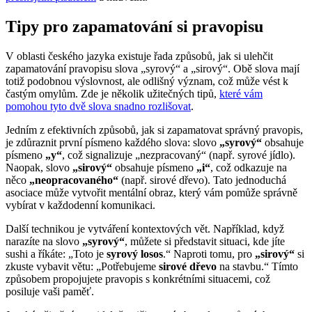
Tipy pro zapamatování si pravopisu
V oblasti českého jazyka existuje řada způsobů, jak si ulehčit
zapamatování pravopisu slova „syrový“ a „sirový“. Obě slova mají
totiž podobnou výslovnost, ale odlišný význam, což může vést k
častým omylům. Zde je několik užitečných tipů,
které vám
pomohou tyto dvě slova snadno rozlišovat
.
Jedním z efektivních způsobů, jak si zapamatovat správný pravopis,
je zdůraznit první písmeno každého slova: slovo
„syrový“
obsahuje
písmeno
„y“
, což signalizuje „nezpracovaný“ (např. syrové jídlo).
Naopak, slovo
„sirový“
obsahuje písmeno
„i“
, což odkazuje na
něco
„neopracovaného“
(např. sirové dřevo). Tato jednoduchá
asociace může vytvořit mentální obraz, který vám pomůže správně
vybírat v každodenní komunikaci.
Další technikou je vytváření kontextových vět. Například, když
narazíte na slovo
„syrový“
, můžete si představit situaci, kde jíte
sushi a říkáte: „Toto je
syrový losos
.“ Naproti tomu, pro
„sirový“
si
zkuste vybavit větu: „Potřebujeme
sirové dřevo
na stavbu.“ Tímto
způsobem propojujete pravopis s konkrétními situacemi, což
posiluje vaši paměť.