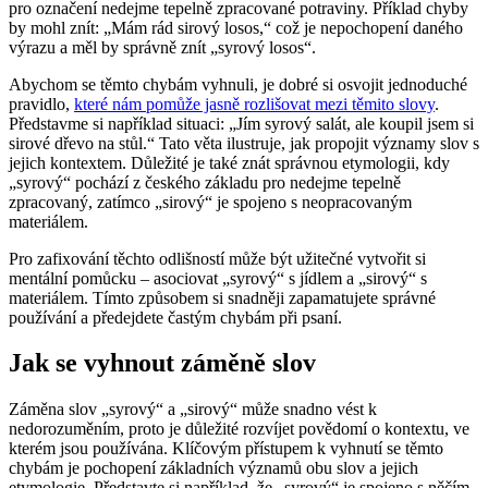
pro označení nedejme tepelně zpracované potraviny. Příklad chyby
by mohl znít: „Mám rád sirový losos,“ což je nepochopení daného
výrazu a měl by správně znít „syrový losos“.
Abychom se těmto chybám vyhnuli, je dobré si osvojit jednoduché
pravidlo,
které nám pomůže jasně rozlišovat mezi těmito slovy
.
Představme si například situaci: „Jím syrový salát, ale koupil jsem si
sirové dřevo na stůl.“ Tato věta ilustruje, jak propojit významy slov s
jejich kontextem. Důležité je také znát správnou etymologii, kdy
„syrový“ pochází z českého základu pro nedejme tepelně
zpracovaný, zatímco „sirový“ je spojeno s neopracovaným
materiálem.
Pro zafixování těchto odlišností může být užitečné vytvořit si
mentální pomůcku – asociovat „syrový“ s jídlem a „sirový“ s
materiálem. Tímto způsobem si snadněji zapamatujete správné
používání a předejdete častým chybám při psaní.
Jak se vyhnout záměně slov
Záměna slov „syrový“ a „sirový“ může snadno vést k
nedorozuměním, proto je důležité rozvíjet povědomí o kontextu, ve
kterém jsou používána. Klíčovým přístupem k vyhnutí se těmto
chybám je pochopení základních významů obu slov a jejich
etymologie. Představte si například, že „syrový“ je spojeno s něčím