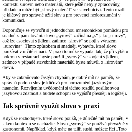
kontextu surovin nebo materiálů, které ještě nebyly zpracovány,
příkladem může být „sirový materiál“ ve stavebnictví. Tento rozdíl
je klíčový pro správné užití slov a pro prevenci nedorozumění v
komunikaci.
Doporučuje se vytvořit si jednoduchou mnemonickou pomůcku pro
snadné zapamatování: slovo „syrový“ začíná na „s“ jako „surový“,
což lze asociovat s jídlem, zatímco „sirový“ se pojí s výrazem
„surovina“. Tímto způsobem si snadněji vybavíte, které slovo
používat v určité situaci. V praxi to může vypadat tak, že při výběru
pokrmu v restauraci byste použili „syrový“ ve spojení s jídlem,
zatímco v případě stavebních materiálů byste mluvili o „sirovém“
dřevu.
Aby se zabraňovalo častým chybám, je dobré mít na paměti, že
správná podoba slov je klíčová pro porozumění jazykovým
nuancím. Rozvíjením uvědomění si těchto rozdílů posílíte svou
jazykovou zdatnost a budete schopni se vyjádřit přesněji a logičtěji.
Jak správně využít slova v praxi
Když se rozhodujete, které slovo použít, je důležité mít na paměti, v
jakém kontextu se nacházíte. Slovo „syrový“ se používá převážně v
gastronomii. Například, když máte na talíři sushi, můžete říci „Toto