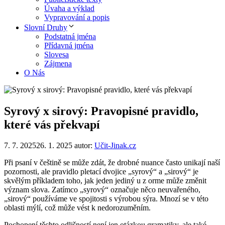
Úvaha a výklad
Vypravování a popis
Slovní Druhy
Podstatná jména
Přídavná jména
Slovesa
Zájmena
O Nás
Syrový x sirový: Pravopisné pravidlo,
které vás překvapí
7. 7. 2025
26. 1. 2025
autor:
Učit-Jinak.cz
Při psaní v češtině se může zdát, že drobné nuance často unikají naší
pozornosti, ale pravidlo pletací dvojice „syrový“ a „sirový“ je
skvělým příkladem toho, jak jeden jediný u z orme může změnit
význam slova. Zatímco „syrový“ označuje něco neuvařeného,
„sirový“ používáme ve spojitosti s výrobou sýra. Mnozí se v této
oblasti mýlí, což může vést k nedorozuměním.
Pochopení těchto odlišností není jen otázkou gramatiky, ale také