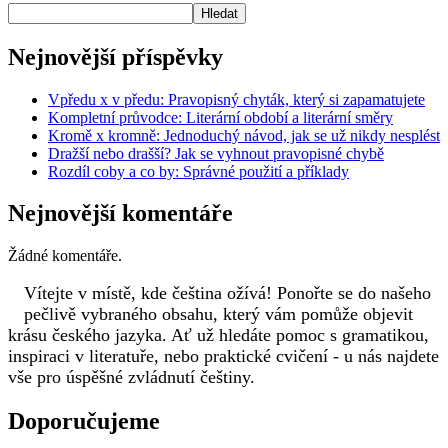
Hledat
Nejnovější příspěvky
Vpředu x v předu: Pravopisný chyták, který si zapamatujete
Kompletní průvodce: Literární období a literární směry
Kromě x kromně: Jednoduchý návod, jak se už nikdy nesplést
Dražší nebo drašší? Jak se vyhnout pravopisné chybě
Rozdíl coby a co by: Správné použití a příklady
Nejnovější komentáře
Žádné komentáře.
Vítejte v místě, kde čeština ožívá! Ponořte se do našeho
pečlivě vybraného obsahu, který vám pomůže objevit
krásu českého jazyka. Ať už hledáte pomoc s gramatikou,
inspiraci v literatuře, nebo praktické cvičení - u nás najdete
vše pro úspěšné zvládnutí češtiny.
Doporučujeme