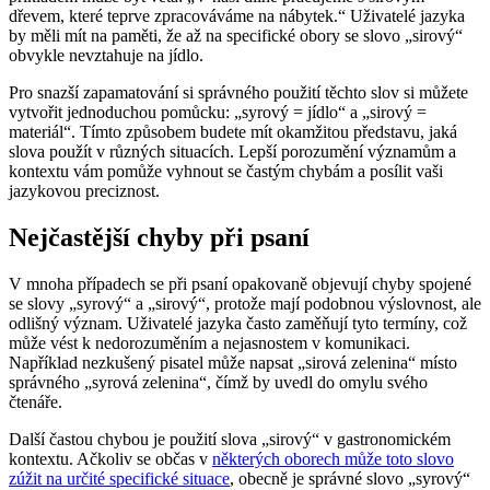
dřevem, které teprve zpracováváme na nábytek.“ Uživatelé jazyka
by měli mít na paměti, že až na specifické obory se slovo „sirový“
obvykle nevztahuje na jídlo.
Pro snazší zapamatování si správného použití těchto slov si můžete
vytvořit jednoduchou pomůcku: „syrový = jídlo“ a „sirový =
materiál“. Tímto způsobem budete mít okamžitou představu, jaká
slova použít v různých situacích. Lepší porozumění významům a
kontextu vám pomůže vyhnout se častým chybám a posílit vaši
jazykovou preciznost.
Nejčastější chyby při psaní
V mnoha případech se při psaní opakovaně objevují chyby spojené
se slovy „syrový“ a „sirový“, protože mají podobnou výslovnost, ale
odlišný význam. Uživatelé jazyka často zaměňují tyto termíny, což
může vést k nedorozuměním a nejasnostem v komunikaci.
Například nezkušený pisatel může napsat „sirová zelenina“ místo
správného „syrová zelenina“, čímž by uvedl do omylu svého
čtenáře.
Další častou chybou je použití slova „sirový“ v gastronomickém
kontextu. Ačkoliv se občas v
některých oborech může toto slovo
zúžit na určité specifické situace
, obecně je správné slovo „syrový“