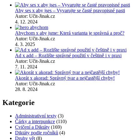
Aby ses x aby jses – Vyvarujte se časté pravopisné pasti
Autor: Učit-Jinak.cz
4. 12. 2024
Abychom x aby jsme: Která varianta je správná a proč?
Autor: Učit-Jinak.cz
4. 3. 2025
Ad x add – Rozlište správné použití v češtině i v praxi
Autor: Učit-Jinak.cz
7. 11. 2024
Akorát x akorad: Správný tvar a nejčastější chyby!
Autor: Učit-Jinak.cz
28. 8. 2024
Kategorie
Administrativní texty
(3)
Čárky a interpunkce
(110)
Cvičení a Diktáty
(169)
Diktáty podle ročníků
(4)
Druhy vět
(8)