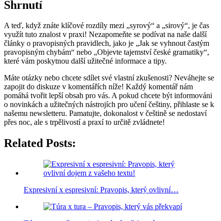
Shrnutí
A teď, když znáte klíčové rozdíly mezi „syrový“ a „sirový“, je čas
využít tuto znalost v praxi! Nezapomeňte se podívat na naše další
články o pravopisných pravidlech, jako je „Jak se vyhnout častým
pravopisným chybám“ nebo „Objevte tajemství české gramatiky“,
které vám poskytnou další užitečné informace a tipy.
Máte otázky nebo chcete sdílet své vlastní zkušenosti? Neváhejte se
zapojit do diskuze v komentářích níže! Každý komentář nám
pomáhá tvořit lepší obsah pro vás. A pokud chcete být informováni
o novinkách a užitečných nástrojích pro učení češtiny, přihlaste se k
našemu newsletteru. Pamatujte, dokonalost v češtině se nedostaví
přes noc, ale s trpělivostí a praxí to určitě zvládnete!
Related Posts:
Expresivní x espresivní: Pravopis, který ovlivní…