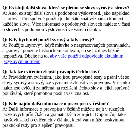
Q: Existují další slova, která se pletou se slovy syrový a sirový?
A: Ano, existují další slova s podobnou výslovností, jako například
„surový“. Pro správné použití je důležité znát význam a kontext
každého slova. Více informací o podobných slovech najdete v části
o slovech s podobnou výslovností ve vašem článku.
Q: Kdy bych měl použít syrový a kdy sirový?
A: Použijte „syrový“, když mluvíte o nezpracovaných potravinách,
a „sirový“ pouze v historickém kontextu, co se již dnes běžně
nepoužívá. Dbejte na to,
aby vaše použití odpovídalo aktuálním
jazykovým normám
.
Q: Jak lze cvičením zlepšit pravopis těchto slov?
A: Pravidelným cvičením, jako jsou pravopisné testy a psaní vět se
slovy syrový a sirový, lze významně zlepšit váš pravopis. V článku
naleznete cvičení zaměřená na rozlišení těchto slov a jejich správné
používání, které pomohou posílit vaši znalost.
Q: Kde najdu další informace o pravopisu v češtině?
A: Další informace o pravopisu v češtině můžete najít v různých
jazykových příručkách a gramatických zdrojích. Doporučuji také
navštívit sekci o cvičeních v článku, která vám může poskytnout
praktické rady pro zlepšení pravopisu.