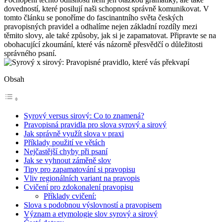
dovedností, které posilují naši schopnost správně komunikovat. V
tomto článku se ponoříme do fascinantního světa českých
pravopisných pravidel a odhalíme nejen základní rozdíly mezi
těmito slovy, ale také způsoby, jak si je zapamatovat. Připravte se na
obohacující zkoumání, které vás názorně přesvědčí o důležitosti
správného psaní.
Obsah
Syrový versus sirový: Co to znamená?
Pravopisná pravidla pro slova syrový a sirový
Jak správně využít slova v praxi
Příklady použití ve větách
Nejčastější chyby při psaní
Jak se vyhnout záměně slov
Tipy pro zapamatování si pravopisu
Vliv regionálních variant na pravopis
Cvičení pro zdokonalení pravopisu
Příklady cvičení:
Slova s podobnou výslovností a pravopisem
Význam a etymologie slov syrový a sirový