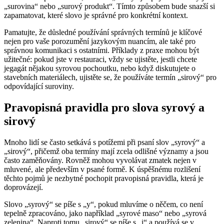
„surovina“ nebo „surový produkt“. Tímto způsobem bude snazší si
zapamatovat, které slovo je správné pro konkrétní kontext.
Pamatujte, že důsledné používání správných termínů je klíčové
nejen pro vaše porozumění jazykovým nuancím, ale také pro
správnou komunikaci s ostatními. Příklady z praxe mohou být
užitečné: pokud jste v restauraci, vždy se ujistěte, jestli chcete
jegagát nějakou syrovou pochoutku, nebo když diskutujete o
stavebních materiálech, ujistěte se, že používáte termín „sirový“ pro
odpovídající suroviny.
Pravopisná pravidla pro slova syrový a
sirový
Mnoho lidí se často setkává s potížemi při psaní slov „syrový“ a
„sirový“, přičemž oba termíny mají zcela odlišné významy a jsou
často zaměňovány. Rovněž mohou vyvolávat zmatek nejen v
mluvené, ale především v psané formě. K úspěšnému rozlišení
těchto pojmů je nezbytné pochopit pravopisná pravidla, která je
doprovázejí.
Slovo „syrový“ se píše s „y“, pokud mluvíme o něčem, co není
tepelně zpracováno, jako například „syrové maso“ nebo „syrová
zelenina“. Naproti tomu „sirový“ se píše s „i“ a používá se v