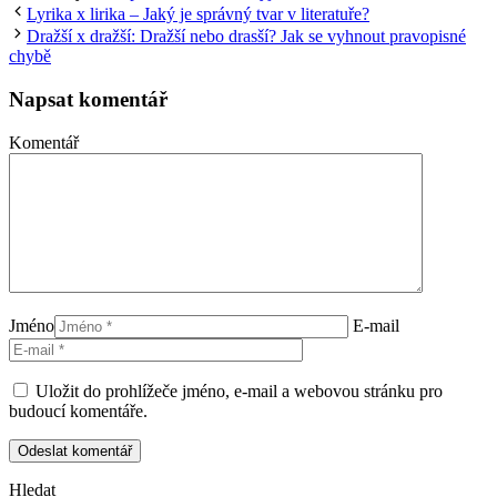
Lyrika x lirika – Jaký je správný tvar v literatuře?
Dražší x dražší: Dražší nebo drasší? Jak se vyhnout pravopisné
chybě
Napsat komentář
Komentář
Jméno
E-mail
Uložit do prohlížeče jméno, e-mail a webovou stránku pro
budoucí komentáře.
Hledat