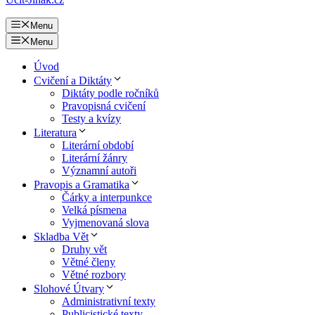
Menu
Menu
Úvod
Cvičení a Diktáty
Diktáty podle ročníků
Pravopisná cvičení
Testy a kvízy
Literatura
Literární období
Literární žánry
Významní autoři
Pravopis a Gramatika
Čárky a interpunkce
Velká písmena
Vyjmenovaná slova
Skladba Vět
Druhy vět
Větné členy
Větné rozbory
Slohové Útvary
Administrativní texty
Publicistické texty