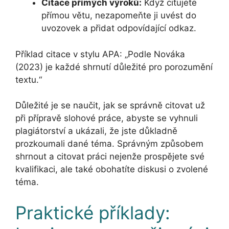
Citace přímých výroků:
Když citujete
přímou větu, nezapomeňte ji uvést do
uvozovek a přidat odpovídající odkaz.
Příklad citace v stylu APA: „Podle Nováka
(2023) je každé shrnutí důležité pro porozumění
textu.“
Důležité je se naučit, jak se správně citovat už
při přípravě slohové práce, abyste se vyhnuli
plagiátorství a ukázali, že jste důkladně
prozkoumali dané téma. Správným způsobem
shrnout a citovat práci nejenže prospějete své
kvalifikaci, ale také obohatíte diskusi o zvolené
téma.
Praktické příklady: