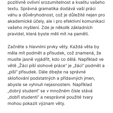
pozitivně ovlivní srozumitelnost a kvalitu vašeho
textu. Správná gramatika dodává vaší práci
váhu a důvěryhodnost, což je důležité nejen pro
akademické účely, ale i pro efektivní komunikaci
vašeho myšlení. Zde je několik základních
pravidel, která byste měli mít na paměti.
Začněte s hlavními prvky věty. Každá věta by
měla mít podmět a přísudek, což znamená, že
musíte jasně vyjádřit, kdo co dělá. Například ve
větě „Žáci píší slohové práce“ je „žáci“ podmět a
„píší“ přísudek. Dále dbejte na správné
skloňování podstatných a přídavných jmen,
abyste se vyhnuli nejasnostem. Například
„dobrý student“ se v množném čísle stává
„dobří studenti“ a nesprávné použité tvary
mohou pokazit význam věty.