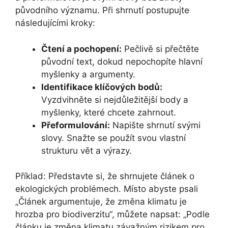
původního významu. Při shrnutí postupujte
následujícími kroky:
Čtení a pochopení:
Pečlivě si přečtěte
původní text, dokud nepochopíte hlavní
myšlenky a argumenty.
Identifikace klíčových bodů:
Vyzdvihněte si nejdůležitější body a
myšlenky, které chcete zahrnout.
Přeformulování:
Napište shrnutí svými
slovy. Snažte se použít svou vlastní
strukturu vět a výrazy.
Příklad: Představte si, že shrnujete článek o
ekologických problémech. Místo abyste psali
„Článek argumentuje, že změna klimatu je
hrozba pro biodiverzitu“, můžete napsat: „Podle
článku je změna klimatu závažným rizikem pro