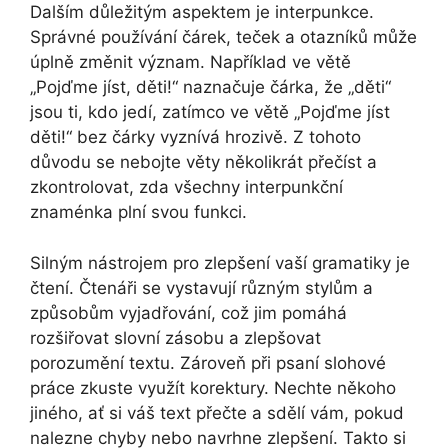
Dalším důležitým aspektem je interpunkce.
Správné používání čárek, teček a otazníků může
úplně změnit význam. Například ve větě
„Pojďme jíst, děti!“ naznačuje čárka, že „děti“
jsou ti, kdo jedí, zatímco ve větě „Pojďme jíst
děti!“ bez čárky vyznívá hrozivě. Z tohoto
důvodu se nebojte věty několikrát přečíst a
zkontrolovat, zda všechny interpunkční
znaménka plní svou funkci.
Silným nástrojem pro zlepšení vaší gramatiky je
čtení. Čtenáři se vystavují různým stylům a
způsobům vyjadřování, což jim pomáhá
rozšiřovat slovní zásobu a zlepšovat
porozumění textu. Zároveň při psaní slohové
práce zkuste využít korektury. Nechte někoho
jiného, ať si váš text přečte a sdělí vám, pokud
nalezne chyby nebo navrhne zlepšení. Takto si