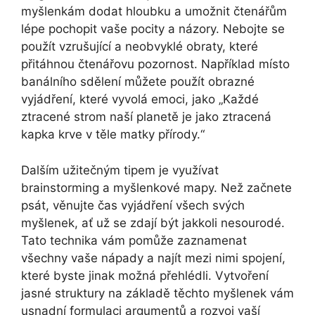
myšlenkám dodat hloubku a umožnit čtenářům
lépe pochopit vaše pocity a názory. Nebojte se
použít vzrušující a neobvyklé obraty, které
přitáhnou čtenářovu pozornost. Například místo
banálního sdělení můžete použít obrazné
vyjádření, které vyvolá emoci, jako „Každé
ztracené strom naší planetě je jako ztracená
kapka krve v těle matky přírody.“
Dalším užitečným tipem je využívat
brainstorming a myšlenkové mapy. Než začnete
psát, věnujte čas vyjádření všech svých
myšlenek, ať už se zdají být jakkoli nesourodé.
Tato technika vám pomůže zaznamenat
všechny vaše nápady a najít mezi nimi spojení,
které byste jinak možná přehlédli. Vytvoření
jasné struktury na základě těchto myšlenek vám
usnadní formulaci argumentů a rozvoj vaší