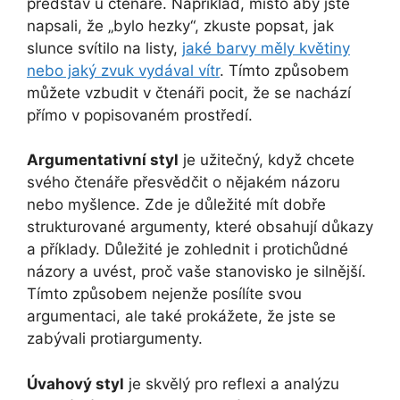
představ u čtenáře. Například, místo aby jste
napsali, že „bylo hezky“, zkuste popsat, jak
slunce svítilo na listy,
jaké barvy měly květiny
nebo jaký zvuk vydával vítr
. Tímto způsobem
můžete vzbudit v čtenáři pocit, že se nachází
přímo v popisovaném prostředí.
Argumentativní styl
je užitečný, když chcete
svého čtenáře přesvědčit o nějakém názoru
nebo myšlence. Zde je důležité mít dobře
strukturované argumenty, které obsahují důkazy
a příklady. Důležité je zohlednit i protichůdné
názory a uvést, proč vaše stanovisko je silnější.
Tímto způsobem nejenže posílíte svou
argumentaci, ale také prokážete, že jste se
zabývali protiargumenty.
Úvahový styl
je skvělý pro reflexi a analýzu