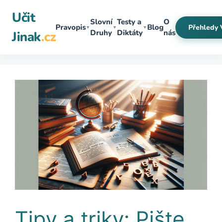
Přeskočit
Učit
na
Slovní
Testy a
O
Pravopis
Blog
Přehledy 
▼
▼
▼
obsah
Druhy
Diktáty
nás
Jinak
.cz
Tipy a triky: Pište