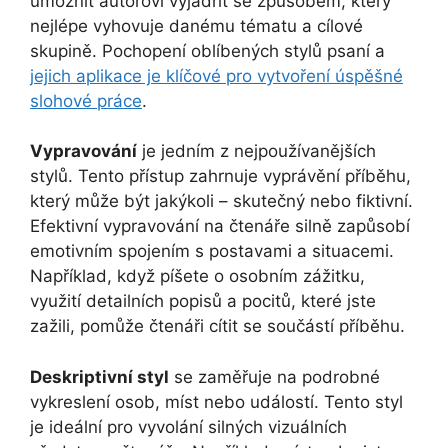
umožnit autorovi vyjádřit se způsobem, který
nejlépe vyhovuje danému tématu a cílové
skupině. Pochopení oblíbených stylů psaní a
jejich aplikace je klíčové pro vytvoření úspěšné
slohové práce
.
Vypravování
je jedním z nejpoužívanějších
stylů. Tento přístup zahrnuje vyprávění příběhu,
který může být jakýkoli – skutečný nebo fiktivní.
Efektivní vypravování na čtenáře silně zapůsobí
emotivním spojením s postavami a situacemi.
Například, když píšete o osobním zážitku,
využití detailních popisů a pocitů, které jste
zažili, pomůže čtenáři cítit se součástí příběhu.
Deskriptivní styl
se zaměřuje na podrobné
vykreslení osob, míst nebo událostí. Tento styl
je ideální pro vyvolání silných vizuálních