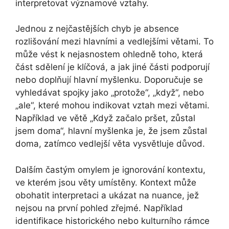
interpretovat významové vztahy.
Jednou z nejčastějších chyb je absence
rozlišování mezi hlavními a vedlejšími větami. To
může vést k nejasnostem ohledně toho, která
část sdělení je klíčová, a jak jiné části podporují
nebo doplňují hlavní myšlenku. Doporučuje se
vyhledávat spojky jako „protože“, „když“, nebo
„ale“, které mohou indikovat vztah mezi větami.
Například ve větě „Když začalo pršet, zůstal
jsem doma“, hlavní myšlenka je, že jsem zůstal
doma, zatímco vedlejší věta vysvětluje důvod.
Dalším častým omylem je ignorování kontextu,
ve kterém jsou věty umístěny. Kontext může
obohatit interpretaci a ukázat na nuance, jež
nejsou na první pohled zřejmé. Například
identifikace historického nebo kulturního rámce