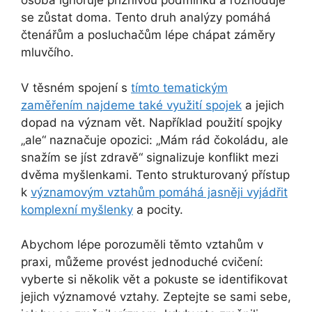
osoba ignoruje příznivou podmínku a rozhoduje
se zůstat doma. Tento druh analýzy pomáhá
čtenářům a posluchačům lépe chápat záměry
mluvčího.
V těsném spojení s
tímto tematickým
zaměřením najdeme také využití spojek
a jejich
dopad na význam vět. Například použití spojky
„ale“ naznačuje opozici: „Mám rád čokoládu, ale
snažím se jíst zdravě“ signalizuje konflikt mezi
dvěma myšlenkami. Tento strukturovaný přístup
k
významovým vztahům pomáhá jasněji vyjádřit
komplexní myšlenky
a pocity.
Abychom lépe porozuměli těmto vztahům v
praxi, můžeme provést jednoduché cvičení:
vyberte si několik vět a pokuste se identifikovat
jejich významové vztahy. Zeptejte se sami sebe,