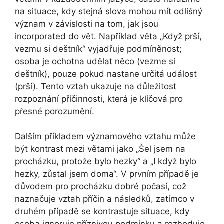
na situace, kdy stejná slova mohou mít odlišný
význam v závislosti na tom, jak jsou
incorporated do vět. Například věta „Když prší,
vezmu si deštník“ vyjadřuje podmíněnost;
osoba je ochotna udělat něco (vezme si
deštník), pouze pokud nastane určitá událost
(prší). Tento vztah ukazuje na důležitost
rozpoznání příčinnosti, která je klíčová pro
přesné porozumění.
Dalším příkladem významového vztahu může
být kontrast mezi větami jako „Šel jsem na
procházku, protože bylo hezky“ a „I když bylo
hezky, zůstal jsem doma“. V prvním případě je
důvodem pro procházku dobré počasí, což
naznačuje vztah příčin a následků, zatímco v
druhém případě se kontrastuje situace, kdy