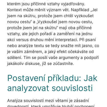
kterém jsou příčinné vztahy vyjadřovány.
Kontext může měnit význam vět. Například „Jel
jsem na skútru, protože jsem chtěl vyzkoušet
novou cestu“ a „Vyzkoušel jsem novou cestu,
protože jsem jel na skútru“ mají oba příčinné
vztahy, ale jejich pořadí a zaměření na jednu
akci versus druhou mění interpretaci. Při psaní
nebo analýze textu se tedy snažte mít jasno, co
je vaším záměrem, a jaký efekt očekáváte od
sdělení. Tím se posílí vaše argumenty a podpoří
jakákoliv diskuse, jíž se zúčastníte.
Postavení příkladu: Jak
analyzovat souvislosti
Analýza souvislostí mezi větami je zásadní
dovedností, která umožňuje hlubší pochopení