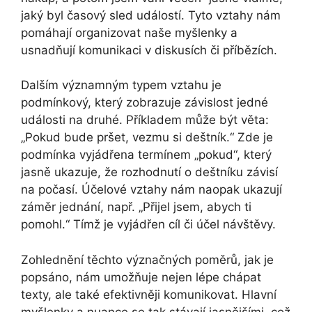
jaký byl časový sled událostí. Tyto vztahy nám
pomáhají organizovat naše myšlenky a
usnadňují komunikaci v diskusích či příbězích.
Dalším významným typem vztahu je
podmínkový, který zobrazuje závislost jedné
události na druhé. Příkladem může být věta:
„Pokud bude pršet, vezmu si deštník.“ Zde je
podmínka vyjádřena termínem „pokud“, který
jasně ukazuje, že rozhodnutí o deštníku závisí
na počasí. Účelové vztahy nám naopak ukazují
záměr jednání, např. „Přijel jsem, abych ti
pomohl.“ Tímž je vyjádřen cíl či účel návštěvy.
Zohlednění těchto význačných poměrů, jak je
popsáno, nám umožňuje nejen lépe chápat
texty, ale také efektivněji komunikovat. Hlavní
myšlenky a nuance se tak stávají jasnějšími, což