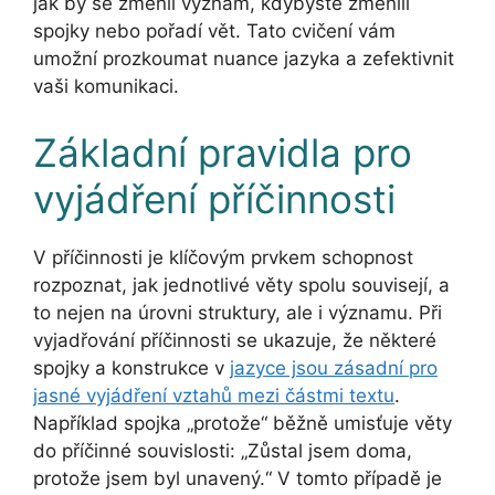
jak by se změnil význam, kdybyste změnili
spojky nebo pořadí vět. Tato cvičení vám
umožní prozkoumat nuance jazyka a zefektivnit
vaši komunikaci.
Základní pravidla pro
vyjádření příčinnosti
V příčinnosti je klíčovým prvkem schopnost
rozpoznat, jak jednotlivé věty spolu souvisejí, a
to nejen na úrovni struktury, ale i významu. Při
vyjadřování příčinnosti se ukazuje, že některé
spojky a konstrukce v
jazyce jsou zásadní pro
jasné vyjádření vztahů mezi částmi textu
.
Například spojka „protože“ běžně umisťuje věty
do příčinné souvislosti: „Zůstal jsem doma,
protože jsem byl unavený.“ V tomto případě je