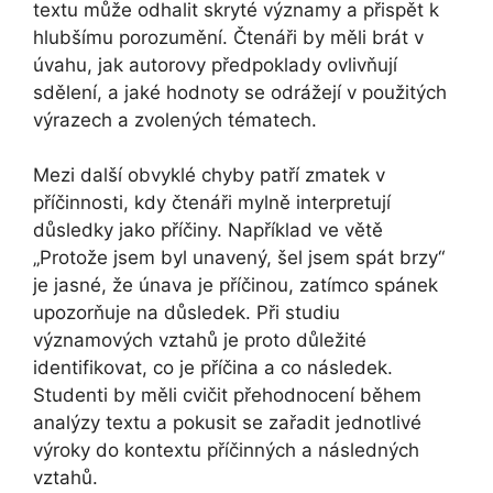
textu může odhalit skryté významy a přispět k
hlubšímu porozumění. Čtenáři by měli brát v
úvahu, jak autorovy předpoklady ovlivňují
sdělení, a jaké hodnoty se odrážejí v použitých
výrazech a zvolených tématech.
Mezi další obvyklé chyby patří zmatek v
příčinnosti, kdy čtenáři mylně interpretují
důsledky jako příčiny. Například ve větě
„Protože jsem byl unavený, šel jsem spát brzy“
je jasné, že únava je příčinou, zatímco spánek
upozorňuje na důsledek. Při studiu
významových vztahů je proto důležité
identifikovat, co je příčina a co následek.
Studenti by měli cvičit přehodnocení během
analýzy textu a pokusit se zařadit jednotlivé
výroky do kontextu příčinných a následných
vztahů.