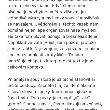
textu a jeho významu. Když čteme nebo
píšeme, je nezbytné umět rozlišovat, jak
jednotlivé výrazy a myšlenky souvisí a ovlivňují
se navzájem. Uvědomění si těchto vazeb nám
pomáhá nejen lépe organizovat naše myšlení,
ale také formulovat jasnější a přesnější sdělení.
Například ve větě „Přijel jsem pozdě, protože
jsem ztratil klíč“ je zřejmé, že zpoždění je přímo
spojeno s udalostí ztráty klíče. To nám
umožňuje chápat a interpretovat text v jeho
celkovém kontextu.
Při analýze souvislostí je užitečné stanovit si
určité postupy. Začněte tím, že identifikujete
klíčová slova a spojky, které propojují různé
části textu. Tyto prvky, jako např. „a“, „ale“,
„protože“ nebo „navíc“, často ukazují na způsob,