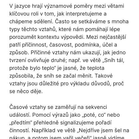
V jazyce hrají významové poměry mezi větami
klíčovou roli v tom, jak interpretujeme a
chápeme sdělení. Často se setkáváme s mnoha
typy těchto vztahů, které nám pomáhají lépe
porozumět kontextu výpovědi. Mezi nejčastější
patří příčinnost, časovost, podmínka, účel a
způsob. Příčinné vztahy nám ukazují, jak jedno
tvrzení ovlivňuje druhé; např. ve větě „Sníh tál,
protože bylo teplo“ je jasné, že teplota
způsobila, že sníh se začal měnit. Takové
vztahy jsou důležité pro výkladu důvodů, proč
se něco děje.
Časové vztahy se zaměřují na sekvenci
událostí. Pomocí výrazů jako „poté, co“ nebo
„předtím“ přehledně signalizujeme pořadí
činností. Například ve větě „Nejdříve jsem šel na
nákup, a potom jsem vařil večeři“ jasně vidíme,