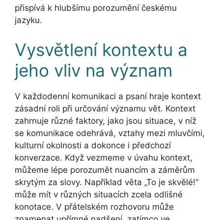
přispívá k hlubšímu porozumění českému
jazyku.
Vysvětlení kontextu a
jeho vliv na význam
V každodenní komunikaci a psaní hraje kontext
zásadní roli při určování významu vět. Kontext
zahrnuje různé faktory, jako jsou situace, v níž
se komunikace odehrává, vztahy mezi mluvčími,
kulturní okolnosti a dokonce i předchozí
konverzace. Když vezmeme v úvahu kontext,
můžeme lépe porozumět nuancím a záměrům
skrytým za slovy. Například věta „To je skvělé!“
může mít v různých situacích zcela odlišné
konotace. V přátelském rozhovoru může
znamenat upřímné nadšení, zatímco ve