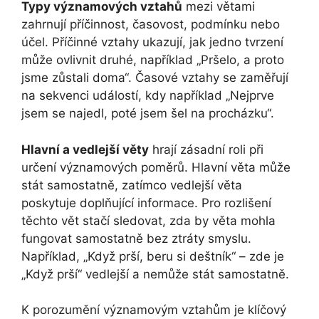
Typy významových vztahů
mezi větami
zahrnují příčinnost, časovost, podmínku nebo
účel. Příčinné vztahy ukazují, jak jedno tvrzení
může ovlivnit druhé, například „Pršelo, a proto
jsme zůstali doma“. Časové vztahy se zaměřují
na sekvenci událostí, kdy například „Nejprve
jsem se najedl, poté jsem šel na procházku“.
Hlavní a vedlejší věty
hrají zásadní roli při
určení významových poměrů. Hlavní věta může
stát samostatně, zatímco vedlejší věta
poskytuje doplňující informace. Pro rozlišení
těchto vět stačí sledovat, zda by věta mohla
fungovat samostatně bez ztráty smyslu.
Například, „Když prší, beru si deštník“ – zde je
„Když prší“ vedlejší a nemůže stát samostatně.
K porozumění významovým vztahům je klíčový