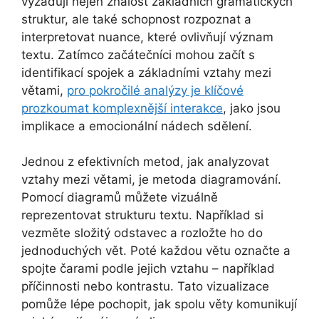
vyžadují nejen znalost základních gramatických
struktur, ale také schopnost rozpoznat a
interpretovat nuance, které ovlivňují význam
textu. Zatímco začátečníci mohou začít s
identifikací spojek a základními vztahy mezi
větami,
pro pokročilé analýzy je klíčové
prozkoumat komplexnější interakce
, jako jsou
implikace a emocionální nádech sdělení.
Jednou z efektivních metod, jak analyzovat
vztahy mezi větami, je metoda diagramování.
Pomocí diagramů můžete vizuálně
reprezentovat strukturu textu. Například si
vezměte složitý odstavec a rozložte ho do
jednoduchých vět. Poté každou větu označte a
spojte čarami podle jejich vztahu – například
příčinnosti nebo kontrastu. Tato vizualizace
pomůže lépe pochopit, jak spolu věty komunikují