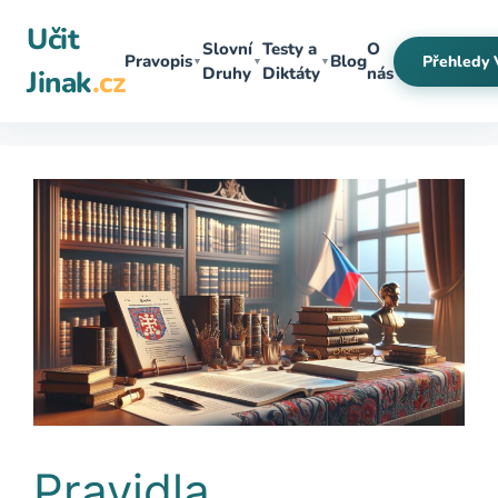
Přeskočit
Učit
na
Slovní
Testy a
O
Pravopis
Blog
Přehledy 
▼
▼
▼
obsah
Druhy
Diktáty
nás
Jinak
.cz
Pravidla