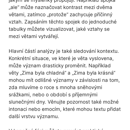
jakým se myšlenky propojují. Například spojka
„ale“ může naznačovat kontrast mezi dvěma
větami, zatímco „protože“ zachycuje příčinný
vztah. Zapsáním těchto spojek do jednoduché
tabulky můžete vizualizovat, jaké vztahy se
mezi větami vytvářejí.
Hlavní částí analýzy je také sledování kontextu.
Konkrétní situace, ve které je věta vyslovena,
může význam drasticky proměnit. Například
věty „Zima byla chladná“ a „Zima byla krásná“
mohou mít odlišné významy v závislosti na tom,
zda mluvíme o roce s mnoha sněhovými
srážkami, nebo o období s příjemnými
slunečnými dny. Věnujte pozornost také možné
intonaci nebo emocím, které mohou textu přidat
další vrstvu významu.