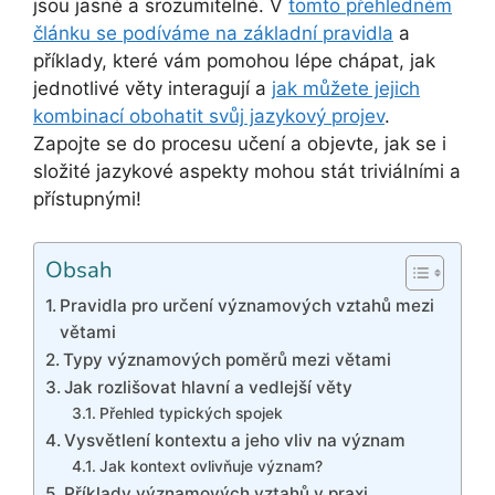
jsou jasné a srozumitelné. V
tomto přehledném
článku se podíváme na základní pravidla
a
příklady, které vám pomohou lépe chápat, jak
jednotlivé věty interagují a
jak můžete jejich
kombinací obohatit svůj jazykový projev
.
Zapojte se do procesu učení a objevte, jak se i
složité jazykové aspekty mohou stát triviálními a
přístupnými!
Obsah
Pravidla pro určení významových vztahů mezi
větami
Typy významových poměrů mezi větami
Jak rozlišovat hlavní a vedlejší věty
Přehled typických spojek
Vysvětlení kontextu a jeho vliv na význam
Jak kontext ovlivňuje význam?
Příklady významových vztahů v praxi