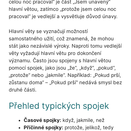
celou noc pracoval“ je část „Jsem unavený“
hlavní větou, zatímco „protože jsem celou noc
pracoval“ je vedlejší a vysvětluje důvod únavy.
Hlavní věty se vyznačují možností
samostatného užití, což znamená, že mohou
stát jako nezávislé výroky. Naproti tomu vedlejší
věty vyžadují hlavní větu pro dokončení
významu. Často jsou spojeny s hlavní větou
pomocí spojek, jako jsou „že“, „když“, „pokud“,
„protože“ nebo „jakmile“. Například: „Pokud prší,
zůstanu doma“ – „Pokud prší“ nedává smysl bez
druhé části.
Přehled typických spojek
Časové spojky:
když, jakmile, než
Příčinné spojky:
protože, jelikož, tedy