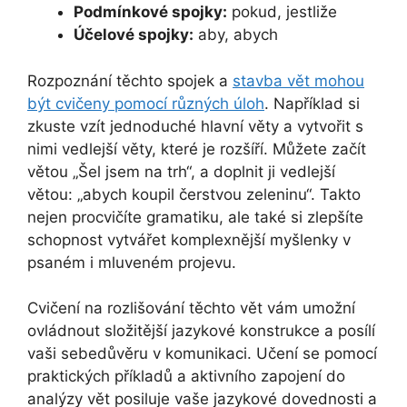
Podmínkové spojky:
pokud, jestliže
Účelové spojky:
aby, abych
Rozpoznání těchto spojek a
stavba vět mohou
být cvičeny pomocí různých úloh
. Například si
zkuste vzít jednoduché hlavní věty a vytvořit s
nimi vedlejší věty, které je rozšíří. Můžete začít
větou „Šel jsem na trh“, a doplnit ji vedlejší
větou: „abych koupil čerstvou zeleninu“. Takto
nejen procvičíte gramatiku, ale také si zlepšíte
schopnost vytvářet komplexnější myšlenky v
psaném i mluveném projevu.
Cvičení na rozlišování těchto vět vám umožní
ovládnout složitější jazykové konstrukce a posílí
vaši sebedůvěru v komunikaci. Učení se pomocí
praktických příkladů a aktivního zapojení do
analýzy vět posiluje vaše jazykové dovednosti a