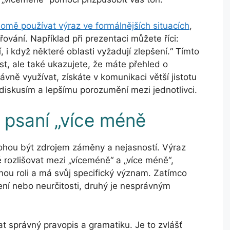
omě používat výraz ve formálnějších situacích
,
řování. Například při prezentaci můžete říci:
, i když některé oblasti vyžadují zlepšení.“ Tímto
, ale také ukazujete, že máte přehled o
ávně využívat, získáte v komunikaci větší jistotu
 diskusím a lepšímu porozumění mezi jednotlivci.
 psaní „více méně
mohou být zdrojem záměny a nejasností. Výraz
é rozlišovat mezi „víceméně“ a „více méně“,
inou roli a má svůj specifický význam. Zatímco
žení nebo neurčitosti, druhý je nesprávným
at správný pravopis a gramatiku. Je to zvlášť