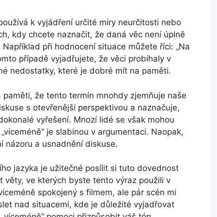
užívá k vyjádření určité míry neurčitosti nebo
lích, kdy chcete naznačit, že daná věc není úplně
. Například při hodnocení situace můžete říci: „Na
mto případě vyjadřujete, že věci probíhaly v
né nedostatky, které je dobré mít na paměti.
na paměti, že tento termín mnohdy zjemňuje naše
skuse s otevřenější perspektivou a naznačuje,
okonalé vyřešení. Mnozí lidé se však mohou
 „víceméně“ je slabinou v argumentaci. Naopak,
ní názoru a usnadnění diskuse.
o jazyka je užitečné posílit si tuto dovednost
t věty, ve kterých byste tento výraz použili v
 víceméně spokojený s filmem, ale pár scén mi
et nad situacemi, kde je důležité vyjadřovat
í „víceméně“ pomoci přizpůsobit váš tón.