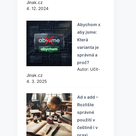
Jinak.cz
4. 12. 2024
Abychom x
aby jsme:
Která
varianta je
správná a
proč?
Autor: Učit-
Jinak.cz
4. 3. 2025
Ad x add –
Rozlište
správné
použití v
češtině i v
praxi