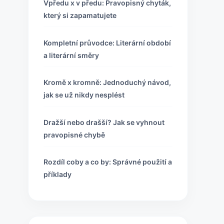
Vpředu x v předu: Pravopisný chyták,
který si zapamatujete
Kompletní průvodce: Literární období
a literární směry
Kromě x kromně: Jednoduchý návod,
jak se už nikdy nesplést
Dražší nebo drašší? Jak se vyhnout
pravopisné chybě
Rozdíl coby a co by: Správné použití a
příklady