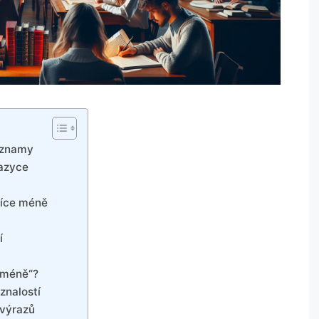
významy
jazyce
více méně
í
eméně“?
znalostí
 výrazů