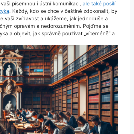
 vaši písemnou i ústní komunikaci,
ale také posílí
zyka
. Každý, kdo se chce v češtině zdokonalit, by
me vaši zvídavost a ukážeme, jak jednoduše a
ročným opravám a nedorozuměním. Pojďme se
yka a objevit, jak správně používat „víceméně“ a