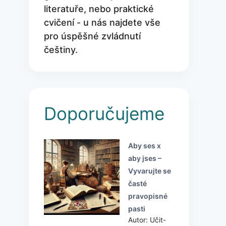
literatuře, nebo praktické
cvičení - u nás najdete vše
pro úspěšné zvládnutí
češtiny.
Doporučujeme
Aby ses x
aby jses –
Vyvarujte se
časté
pravopisné
pasti
Autor: Učit-