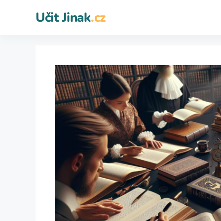
Přeskočit
Učit Jinak
.cz
na
obsah