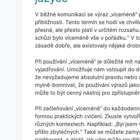
V běžné komunikaci se výraz „víceméně“ po
přibližnosti. Tento termín se hodí ve chví
přesná, ale přesto platí v určitém rozsahu
schůzi bylo víceméně vše v pořádku.“ V to
zásadě dobře, ale existovaly nějaké drob
Při používání „víceméně“ je důležité mít 
vyjadřování. Umožňuje nám vstoupit do di
že nevyžadujeme absolutní pravdu nebo d
mylně domnívat, že používání výrazů jako
může to být cenný nástroj pro zpřístupně
Při začleňování „víceméně“ do každodenníh
formou praktických cvičení. Zkuste vytvoři
různých kontextech. Například: „Byl jsem
přišlo zbytečných.“ Také se můžete zamysl
naléhavost, a zjistit, jak vám může použit