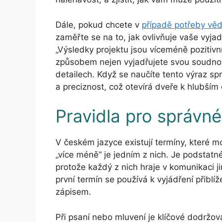
Dále, pokud chcete v
případě potřeby věd
zaměřte se na to, jak ovlivňuje vaše vyjad
„Výsledky projektu jsou víceméně pozitivní
způsobem nejen vyjadřujete svou soudnost
detailech. Když se naučíte tento výraz spr
a preciznost, což otevírá dveře k hlubším
Pravidla pro správné
V českém jazyce existují termíny, které 
„více méně“ je jedním z nich. Je podstatn
protože každý z nich hraje v komunikaci j
první termín se používá k vyjádření přiblí
zápisem.
Při psaní nebo mluvení je klíčové dodržov