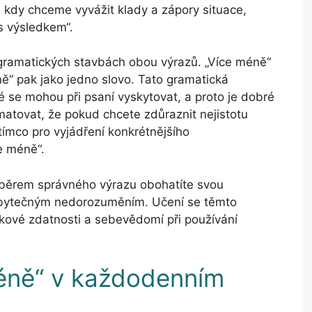
, kdy chceme vyvážit klady a zápory situace,
s výsledkem“.
v gramatických stavbách obou výrazů. „Více méně“
ně“ pak jako jedno slovo. Tato gramatická
ré se mohou při psaní vyskytovat, a proto je dobré
amatovat, že pokud chcete zdůraznit nejistotu
tímco pro vyjádření konkrétnějšího
e méně“.
výběrem správného výrazu obohatíte svou
zbytečným nedorozuměním. Učení se těmto
ykové zdatnosti a sebevědomí při používání
méně“ v každodenním