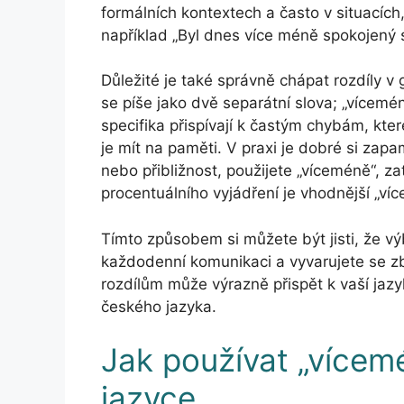
formálních kontextech a často v situacích
například „Byl dnes více méně spokojený 
Důležité je také správně chápat rozdíly 
se píše jako dvě separátní slova; „vícemé
specifika přispívají k častým chybám, kte
je mít na paměti. V praxi je dobré si zap
nebo přibližnost, použijete „víceméně“, za
procentuálního vyjádření je vhodnější „víc
Tímto způsobem si můžete být jisti, že 
každodenní komunikaci a vyvarujete se 
rozdílům může výrazně přispět k vaší jaz
českého jazyka.
Jak používat „více
jazyce