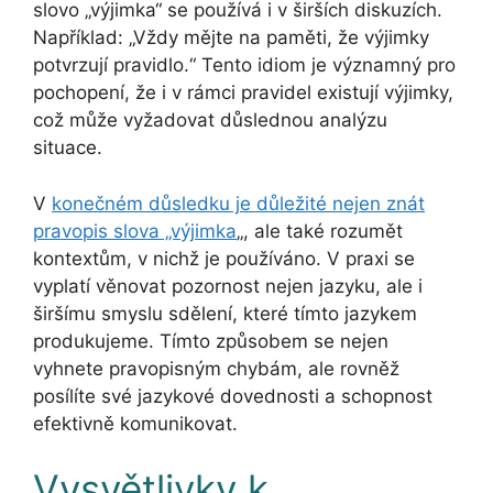
slovo „výjimka“ se používá i v širších diskuzích.
Například: „Vždy mějte na paměti, že výjimky
potvrzují pravidlo.“ Tento idiom je významný pro
pochopení, že i v rámci pravidel existují výjimky,
což může vyžadovat důslednou analýzu
situace.
V
konečném důsledku je důležité nejen znát
pravopis slova „výjimka
„, ale také rozumět
kontextům, v nichž je používáno. V praxi se
vyplatí věnovat pozornost nejen jazyku, ale i
širšímu smyslu sdělení, které tímto jazykem
produkujeme. Tímto způsobem se nejen
vyhnete pravopisným chybám, ale rovněž
posílíte své jazykové dovednosti a schopnost
efektivně komunikovat.
Vysvětlivky k