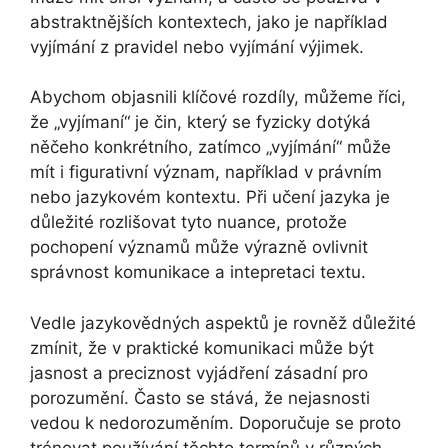
abstraktnějších kontextech, jako je například
vyjímání z pravidel nebo vyjímání výjimek.
Abychom objasnili klíčové rozdíly, můžeme říci,
že „vyjímaní“ je čin, který se fyzicky dotýká
něčeho konkrétního, zatímco „vyjímání“ může
mít i figurativní význam, například v právním
nebo jazykovém kontextu. Při učení jazyka je
důležité rozlišovat tyto nuance, protože
pochopení významů může výrazně ovlivnit
správnost komunikace a intepretaci textu.
Vedle jazykovědných aspektů je rovněž důležité
zmínit, že v praktické komunikaci může být
jasnost a preciznost vyjádření zásadní pro
porozumění. Často se stává, že nejasnosti
vedou k nedorozuměním. Doporučuje se proto
trénovat používání těchto termínů v různých