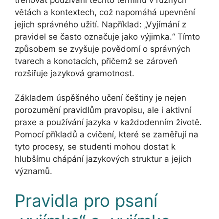
větách a kontextech, což napomáhá upevnění
jejich správného užití. Například: „Vyjímání z
pravidel se často označuje jako výjimka.“ Tímto
způsobem se zvyšuje povědomí o správných
tvarech a konotacích, přičemž se zároveň
rozšiřuje jazyková gramotnost.
Základem úspěšného učení češtiny je nejen
porozumění pravidlům pravopisu, ale i aktivní
praxe a používání jazyka v každodenním životě.
Pomocí příkladů a cvičení, které se zaměřují na
tyto procesy, se studenti mohou dostat k
hlubšímu chápání jazykových struktur a jejich
významů.
Pravidla pro psaní