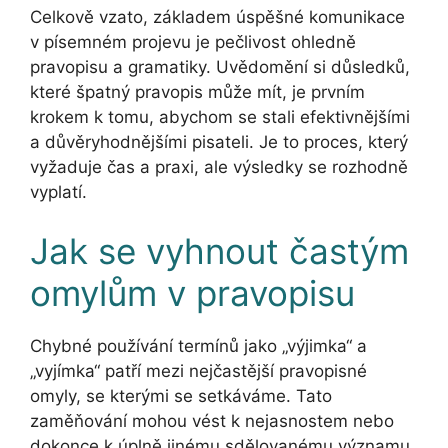
Celkově vzato, základem úspěšné komunikace
v písemném projevu je pečlivost ohledně
pravopisu a gramatiky. Uvědomění si důsledků,
které špatný pravopis může mít, je prvním
krokem k tomu, abychom se stali efektivnějšími
a důvěryhodnějšími pisateli. Je to proces, který
vyžaduje čas a praxi, ale výsledky se rozhodně
vyplatí.
Jak se vyhnout častým
omylům v pravopisu
Chybné používání termínů jako „výjimka“ a
„vyjímka“ patří mezi nejčastější pravopisné
omyly, se kterými se setkáváme. Tato
zaměňování mohou vést k nejasnostem nebo
dokonce k úplně jinému sdělovanému významu.