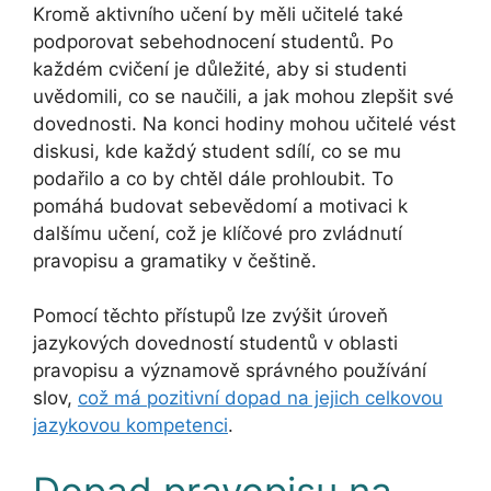
Kromě aktivního učení by měli učitelé také
podporovat sebehodnocení studentů. Po
každém cvičení je důležité, aby si studenti
uvědomili, co se naučili, a jak mohou zlepšit své
dovednosti. Na konci hodiny mohou učitelé vést
diskusi, kde každý student sdílí, co se mu
podařilo a co by chtěl dále prohloubit. To
pomáhá budovat sebevědomí a motivaci k
dalšímu učení, což je klíčové pro zvládnutí
pravopisu a gramatiky v češtině.
Pomocí těchto přístupů lze zvýšit úroveň
jazykových dovedností studentů v oblasti
pravopisu a významově správného používání
slov,
což má pozitivní dopad na jejich celkovou
jazykovou kompetenci
.
Dopad pravopisu na