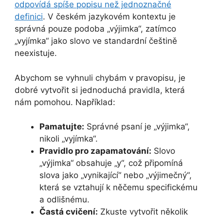
odpovídá spíše popisu než jednoznačné
definici
. V českém jazykovém kontextu je
správná pouze podoba „výjimka“, zatímco
„vyjímka“ jako slovo ve standardní češtině
neexistuje.
Abychom se vyhnuli chybám v pravopisu, je
dobré vytvořit si jednoduchá pravidla, která
nám pomohou. Například:
Pamatujte:
Správné psaní je „výjimka“,
nikoli „vyjímka“.
Pravidlo pro zapamatování:
Slovo
„výjimka“ obsahuje „y“, což připomíná
slova jako „vynikající“ nebo „výjimečný“,
která se vztahují k něčemu specifickému
a odlišnému.
Častá cvičení:
Zkuste vytvořit několik