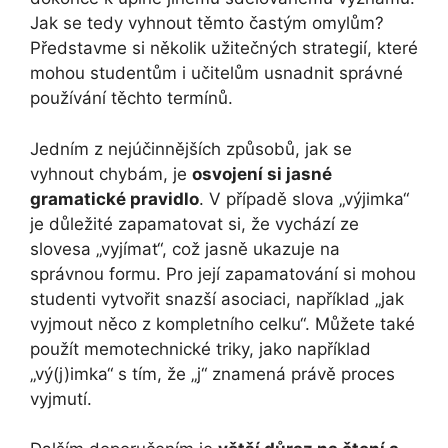
Jak se tedy vyhnout těmto častým omylům?
Představme si několik užitečných strategií, které
mohou studentům i učitelům usnadnit správné
používání těchto termínů.
Jedním z nejúčinnějších způsobů, jak se
vyhnout chybám, je
osvojení si jasné
gramatické pravidlo
. V případě slova „výjimka“
je důležité zapamatovat si, že vychází ze
slovesa „vyjímat“, což jasně ukazuje na
správnou formu. Pro její zapamatování si mohou
studenti vytvořit snazší asociaci, například „jak
vyjmout něco z kompletního celku“. Můžete také
použít memotechnické triky, jako například
„vý(j)imka“ s tím, že „j“ znamená právě proces
vyjmutí.