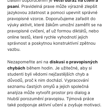
Dalším doporučením je
větší důraz na čtení a
psaní
. Pravidelná praxe může výrazně zlepšit
jazykovou zdatnost a pomoci upevnit správné
pravopisné vzorce. Doporučujeme zařadit do
výuky aktivit, které žákům umožní zaměřit se na
pravopisné cvičení, ať už formou diktátů, nebo
online testů, které rychle vyhodnotí jejich
správnost a poskytnou konstruktivní zpětnou
vazbu.
Nezapomeňte ani na
diskusi o pravopisných
chybách
během hodin. Je užitečné, aby si
studenti byli vědomi nejčastějších chyb a
důvodů, proč k nim dochází. Vypracování
seznamu častých omylů a jejich společná
analýza může vytvořit prostor pro dialog a
hlubší porozumění pravopisu. Týmová práce
také podporuje aktivní učení a zvyšuje motivaci.