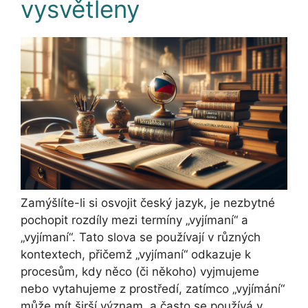
vysvětleny
Zamýšlíte-li si osvojit český jazyk, je nezbytné
pochopit rozdíly mezi termíny „vyjímaní“ a
„vyjímaní“. Tato slova se používají v různých
kontextech, přičemž „vyjímaní“ odkazuje k
procesům, kdy něco (či někoho) vyjmujeme
nebo vytahujeme z prostředí, zatímco „vyjímání“
může mít širší význam, a často se používá v