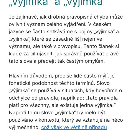
„vyjímka“ a „vyjímka
Je zajímavé, jak drobná pravopisná chyba může
ovlivnit význam celého vyjádření. V českém
jazyce se často setkáváme s pojmy „výjimka“ a
„vyjímka“, které se zásadně liší nejen ve
významu, ale také v pravopisu. Tento článek si
klade za cíl ujasnit, jak správně používat právě
tato slova a předejít tak častým omylům.
Hlavním důvodem, proč se lidé často mýlí, je
fonetická podobnost těchto termínů. Slovo
„výjimka“ se používá v situacích, kdy hovoříme o
odchylce od pravidla, například: „Tato pravidla
platí pro všechny, ale existuje jedna výjimka.“
Naproti tomu slovo „vyjímka“ by mělo být
používáno v kontextu, který se vztahuje na něco
výjimečného,
což však ve většině případů