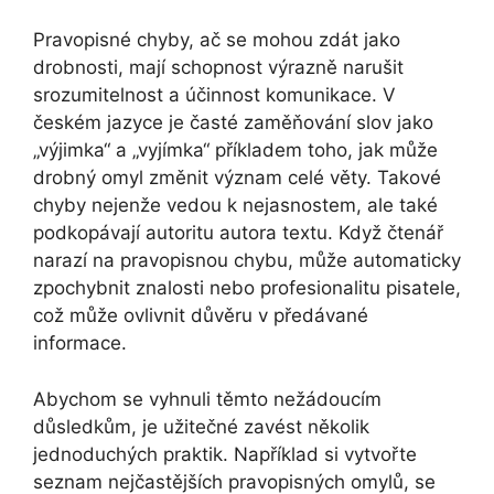
Pravopisné chyby, ač se mohou zdát jako
drobnosti, mají schopnost výrazně narušit
srozumitelnost a účinnost komunikace. V
českém jazyce je časté zaměňování slov jako
„výjimka“ a „vyjímka“ příkladem toho, jak může
drobný omyl změnit význam celé věty. Takové
chyby nejenže vedou k nejasnostem, ale také
podkopávají autoritu autora textu. Když čtenář
narazí na pravopisnou chybu, může automaticky
zpochybnit znalosti nebo profesionalitu pisatele,
což může ovlivnit důvěru v předávané
informace.
Abychom se vyhnuli těmto nežádoucím
důsledkům, je užitečné zavést několik
jednoduchých praktik. Například si vytvořte
seznam nejčastějších pravopisných omylů, se