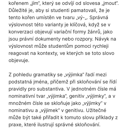
kořenem „jím“, který se odvíjí od slovesa „jmout“.
Důležité je, aby si studenti pamatovali, že je
tento kořen umístěn ve tvaru „vý-„. Správná
výslovnost této varianty je klíčová, když se v
konverzaci objevují variační formy žánrů, jako
jsou právní dokumenty nebo rozpory. Návyk na
výslovnost může studentům pomoci rychleji
reagovat na kontexty, ve kterých se toto slovo
objevuje.
Z pohledu gramatiky se „výjimka“ řadí mezi
podstatná jména, přičemž při skloňování se řídí
pravidly pro substantiva. V jednotném čísle má
nominativní tvar „výjimka“, genitiv „výjimky“, a v
množném čísle se skloňuje jako „výjimky“ v
nominativu a „výjimek“ v genitivu. Užitečné
může být také přiřadit k tomuto slovu příklady z
praxe, které ilustrují správné skloňování.