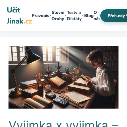
Přeskočit
Učit
na
Slovní
Testy a
O
Pravopis
Blog
Přehledy 
▼
▼
▼
obsah
Druhy
Diktáty
nás
Jinak
.cz
Vyjimka x vyjimka –