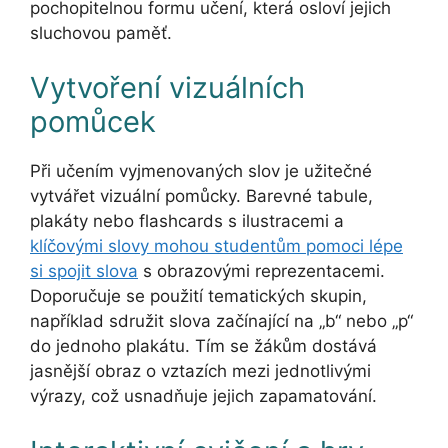
pochopitelnou formu učení, která osloví jejich
sluchovou paměť.
Vytvoření vizuálních
pomůcek
Při učením vyjmenovaných slov je užitečné
vytvářet vizuální pomůcky. Barevné tabule,
plakáty nebo flashcards s ilustracemi a
klíčovými slovy mohou studentům pomoci lépe
si spojit slova
s obrazovými reprezentacemi.
Doporučuje se použití tematických skupin,
například sdružit slova začínající na „b“ nebo „p“
do jednoho plakátu. Tím se žákům dostává
jasnější obraz o vztazích mezi jednotlivými
výrazy, což usnadňuje jejich zapamatování.