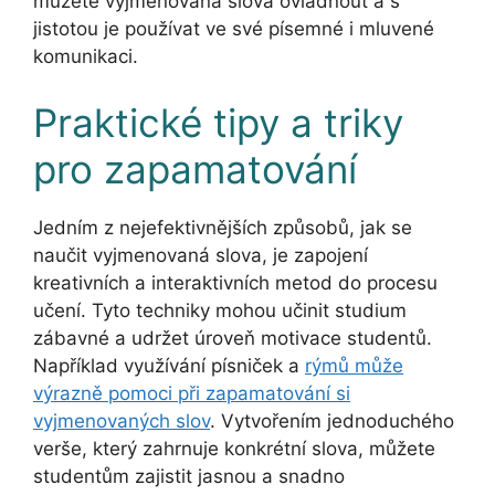
můžete vyjmenovaná slova ovládnout a s
jistotou je používat ve své písemné i mluvené
komunikaci.
Praktické tipy a triky
pro zapamatování
Jedním z nejefektivnějších způsobů, jak se
naučit vyjmenovaná slova, je zapojení
kreativních a interaktivních metod do procesu
učení. Tyto techniky mohou učinit studium
zábavné a udržet úroveň motivace studentů.
Například využívání písniček a
rýmů může
výrazně pomoci při zapamatování si
vyjmenovaných slov
. Vytvořením jednoduchého
verše, který zahrnuje konkrétní slova, můžete
studentům zajistit jasnou a snadno