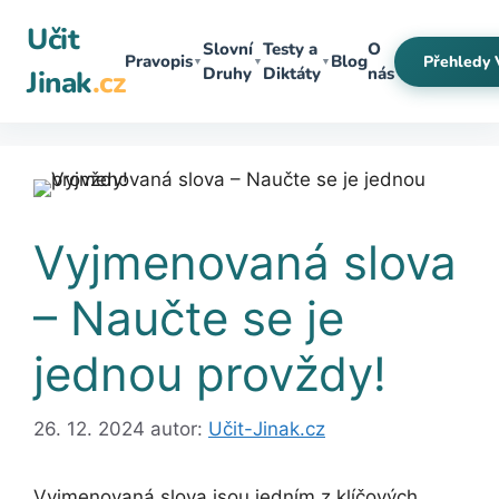
Přeskočit
Učit
na
Slovní
Testy a
O
Pravopis
Blog
Přehledy 
▼
▼
▼
obsah
Druhy
Diktáty
nás
Jinak
.cz
Vyjmenovaná slova
– Naučte se je
jednou provždy!
26. 12. 2024
autor:
Učit-Jinak.cz
Vyjmenovaná slova jsou jedním z klíčových