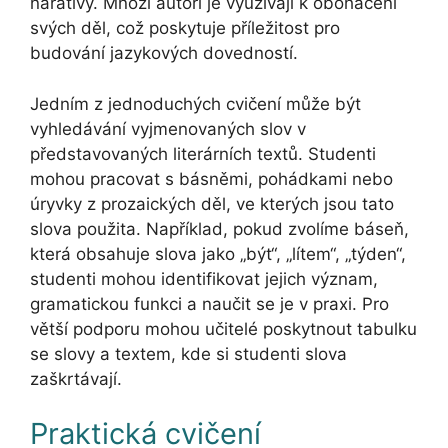
narativy. Mnozí autoři je využívají k obohacení
svých děl, což poskytuje příležitost pro
budování jazykových dovedností.
Jedním z jednoduchých cvičení může být
vyhledávání vyjmenovaných slov v
představovaných literárních textů. Studenti
mohou pracovat s básněmi, pohádkami nebo
úryvky z prozaických děl, ve kterých jsou tato
slova použita. Například, pokud zvolíme báseň,
která obsahuje slova jako „být“, „lítem“, „týden“,
studenti mohou identifikovat jejich význam,
gramatickou funkci a naučit se je v praxi. Pro
větší podporu mohou učitelé poskytnout tabulku
se slovy a textem, kde si studenti slova
zaškrtávají.
Praktická cvičení