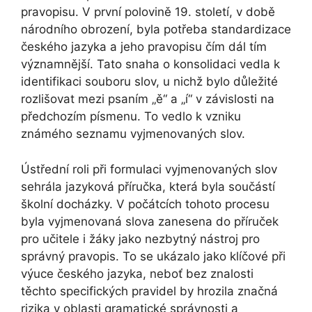
pravopisu. V první polovině 19. století, v době
národního obrození, byla potřeba standardizace
českého jazyka a jeho pravopisu čím dál tím
významnější. Tato snaha o konsolidaci vedla k
identifikaci souboru slov, u nichž bylo důležité
rozlišovat mezi psaním „ě“ a „í“ v závislosti na
předchozím písmenu. To vedlo k vzniku
známého seznamu vyjmenovaných slov.
Ústřední roli při formulaci vyjmenovaných slov
sehrála jazyková příručka, která byla součástí
školní docházky. V počátcích tohoto procesu
byla vyjmenovaná slova zanesena do příruček
pro učitele i žáky jako nezbytný nástroj pro
správný pravopis. To se ukázalo jako klíčové při
výuce českého jazyka, neboť bez znalosti
těchto specifických pravidel by hrozila značná
rizika v oblasti gramatické správnosti a