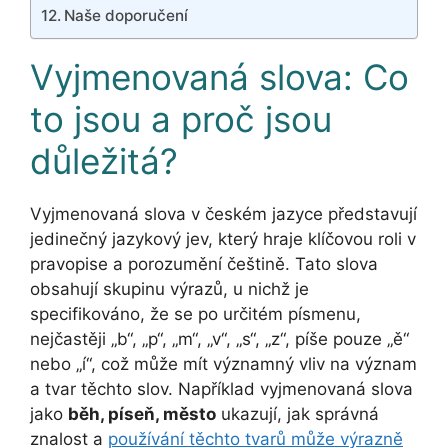
Naše doporučení
Vyjmenovaná slova: Co
to jsou a proč jsou
důležitá?
Vyjmenovaná slova v českém jazyce představují
jedinečný jazykový jev, který hraje klíčovou roli v
pravopise a porozumění češtině. Tato slova
obsahují skupinu výrazů, u nichž je
specifikováno, že se po určitém písmenu,
nejčastěji „b“, „p“, „m“, „v“, „s“, „z“, píše pouze „ě“
nebo „í“, což může mít významný vliv na význam
a tvar těchto slov. Například vyjmenovaná slova
jako
běh, píseň, město
ukazují, jak správná
znalost a
používání těchto tvarů může výrazně