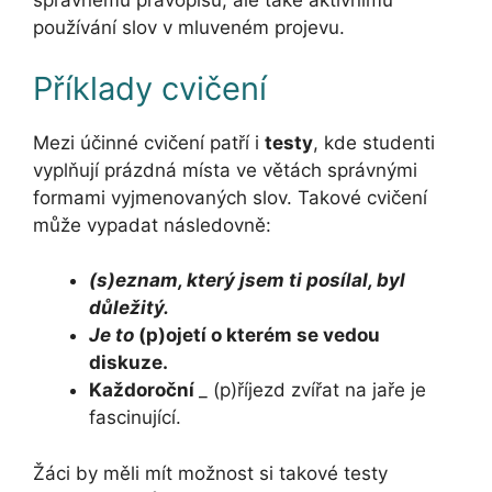
správnému pravopisu, ale také aktivnímu
používání slov v mluveném projevu.
Příklady cvičení
Mezi účinné cvičení patří i
testy
, kde studenti
vyplňují prázdná místa ve větách správnými
formami vyjmenovaných slov. Takové cvičení
může vypadat následovně:
(s)eznam, který jsem ti posílal, byl
důležitý.
Je to
(p)ojetí o kterém se vedou
diskuze.
Každoroční
_ (p)říjezd zvířat na jaře je
fascinující.
Žáci by měli mít možnost si takové testy