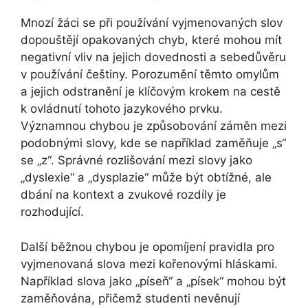
Mnozí žáci se při používání vyjmenovaných slov
dopouštějí opakovaných chyb, které mohou mít
negativní vliv na jejich dovednosti a sebedůvěru
v používání češtiny. Porozumění těmto omylům
a jejich odstranění je klíčovým krokem na cestě
k ovládnutí tohoto jazykového prvku.
Významnou chybou je způsobování záměn mezi
podobnými slovy, kde se například zaměňuje „s“
se „z“. Správné rozlišování mezi slovy jako
„dyslexie“ a „dysplazie“ může být obtížné, ale
dbání na kontext a zvukové rozdíly je
rozhodující.
Další běžnou chybou je opomíjení pravidla pro
vyjmenovaná slova mezi kořenovými hláskami.
Například slova jako „píseň“ a „písek“ mohou být
zaměňována, přičemž studenti nevěnují