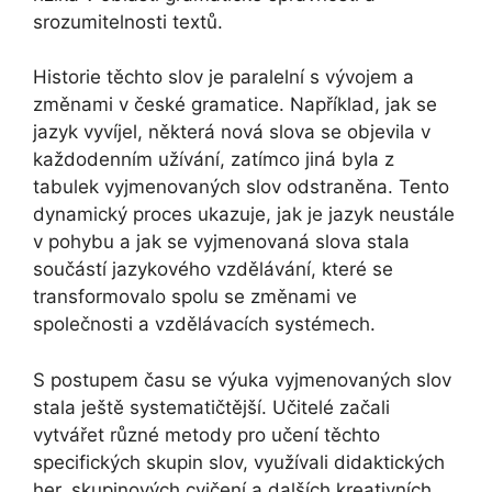
srozumitelnosti textů.
Historie těchto slov je paralelní s vývojem a
změnami v české gramatice. Například, jak se
jazyk vyvíjel, některá nová slova se objevila v
každodenním užívání, zatímco jiná byla z
tabulek vyjmenovaných slov odstraněna. Tento
dynamický proces ukazuje, jak je jazyk neustále
v pohybu a jak se vyjmenovaná slova stala
součástí jazykového vzdělávání, které se
transformovalo spolu se změnami ve
společnosti a vzdělávacích systémech.
S postupem času se výuka vyjmenovaných slov
stala ještě systematičtější. Učitelé začali
vytvářet různé metody pro učení těchto
specifických skupin slov, využívali didaktických
her, skupinových cvičení a dalších kreativních