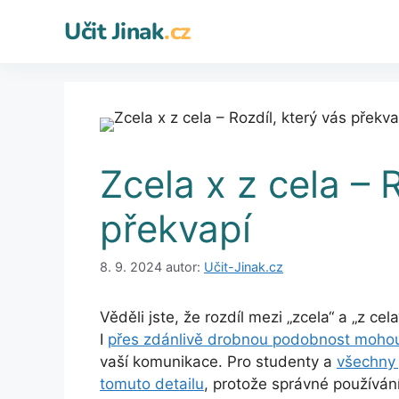
Přeskočit
Učit Jinak
.cz
na
obsah
Zcela x z cela – 
překvapí
8. 9. 2024
autor:
Učit-Jinak.cz
Věděli jste, že rozdíl mezi „zcela“ a „z c
I
přes zdánlivě drobnou podobnost moho
vaší komunikace. Pro studenty a
všechny 
tomuto detailu
, protože správné používání