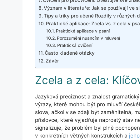
Cvičení pro procvičení: Otestujte své znalo
Význam v literatuře: Jak se používají ve 
Tipy a triky pro učené Rozdíly v různých 
Praktické aplikace: Zcela vs. z cela v ps
Praktické aplikace v psaní
Porozumění nuancím v mluvení
Praktická cvičení
Často kladené otázky
Závěr
Zcela a z cela: Klíčo
Jazyková preciznost a znalost gramatický
výrazy, které mohou být pro mluvčí českého
slova, ačkoliv se zdají být zaměnitelná, ma
příslovce, které vyjadřuje naprostý stav 
signalizuje, že problém byl plně pochopen.
v konkrétních větných konstrukcích a
jeho