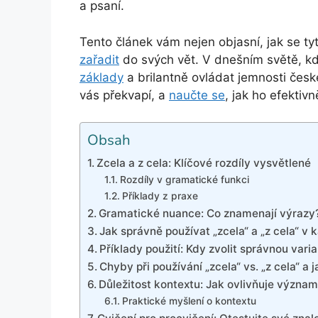
a psaní.
Tento článek vám nejen objasní, jak se tyt
zařadit
do svých vět. V dnešním světě, kde
základy
a brilantně ovládat jemnosti české
vás překvapí, a
naučte se
, jak ho efektiv
Obsah
Zcela a z cela: Klíčové rozdíly vysvětlené
Rozdíly v gramatické funkci
Příklady z praxe
Gramatické nuance: Co znamenají výrazy
Jak správně používat „zcela“ a „z cela“ v
Příklady použití: Kdy zvolit správnou vari
Chyby při používání „zcela“ vs. „z cela“ a 
Důležitost kontextu: Jak ovlivňuje význa
Praktické myšlení o kontextu