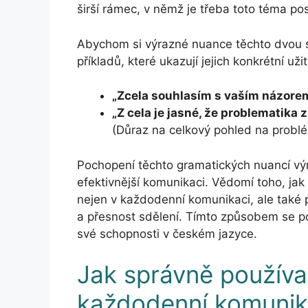
širší rámec, v němž je třeba toto téma po
Abychom si výrazné nuance těchto dvou s
příkladů, které ukazují jejich konkrétní užit
„Zcela souhlasím s vaším názore
„Z cela je jasné, že problematika
(Důraz na celkový pohled na probl
Pochopení těchto gramatických nuancí výr
efektivnější komunikaci. Vědomí toho, jak
nejen v každodenní komunikaci, ale také p
a přesnost sdělení. Tímto způsobem se po
své schopnosti v českém jazyce.
Jak správně používat
každodenní komunik