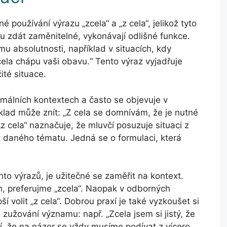
 používání výrazu „zcela“ a „z cela“, jelikož tyto
u zdát zaměnitelné, vykonávají odlišné funkce.
u absolutnosti, například v situacích, kdy
cela chápu vaši obavu.“ Tento výraz vyjadřuje
ité situace.
rmálních kontextech a často se objevuje v
ad může znít: „Z cela se domnívám, že je nutné
z cela“ naznačuje, že mluvčí posuzuje situaci z
 daného tématu. Jedná se o formulaci, která
hto výrazů, je užitečné se zaměřit na kontext.
h, preferujme „zcela“. Naopak v odborných
í volit „z cela“. Dobrou praxí je také vyzkoušet si
 zužování významu: např. „Zcela jsem si jistý, že
tí, že na názor se vždy musíme podívat z vícero