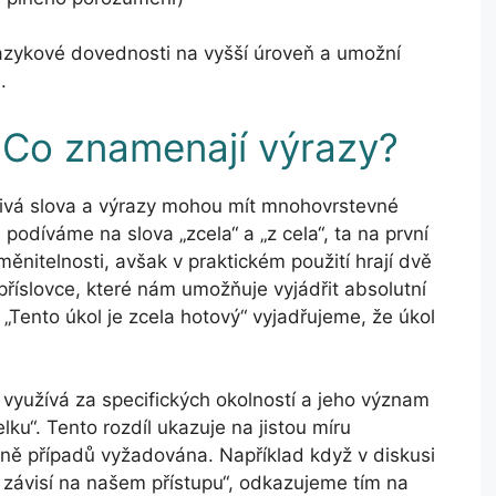
azykové dovednosti na vyšší úroveň a umožní
.
 Co znamenají výrazy?
livá slova a výrazy mohou mít mnohovrstevné
podíváme na slova „zcela“ a „z cela“, ta na první
nitelnosti, avšak v praktickém použití hrají dvě
je příslovce, které nám umožňuje vyjádřit absolutní
„Tento úkol je zcela hotový“ vyjadřujeme, že úkol
 využívá za specifických okolností a jeho význam
lku“. Tento rozdíl ukazuje na jistou míru
šině případů vyžadována. Například když v diskusi
 závisí na našem přístupu“, odkazujeme tím na