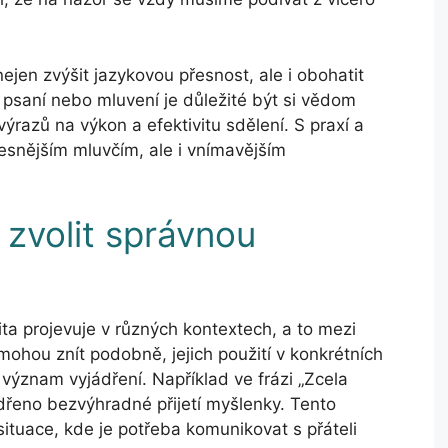
en zvýšit jazykovou přesnost, ale i obohatit
 psaní nebo mluvení je důležité být si vědom
ýrazů na výkon a efektivitu sdělení. S praxí a
esnějším mluvčím, ale i vnímavějším
 zvolit správnou
ita projevuje v různých kontextech, a to mezi
a mohou znít podobně, jejich použití v konkrétních
 význam vyjádření. Například ve frázi „Zcela
dřeno bezvýhradné přijetí myšlenky. Tento
 situace, kde je potřeba komunikovat s přáteli