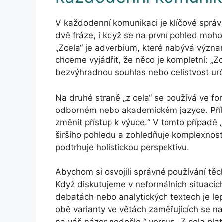
V každodenní komunikaci je klíčové správné
dvě fráze, i když se na první pohled moho
„Zcela“ je adverbium, které nabývá význam
chceme vyjádřit, že něco je kompletní: „Z
bezvýhradnou souhlas nebo celistvost urč
Na druhé straně „z cela“ se používá ve fo
odborném nebo akademickém jazyce. Příkl
změnit přístup k výuce.“ V tomto případě „
širšího pohledu a zohledňuje komplexnost
podtrhuje holistickou perspektivu.
Abychom si osvojili správné používání těc
Když diskutujeme v neformálních situacíc
debatách nebo analytických textech je lepš
obě varianty ve větách zaměřujících se na
na váš názor nedošlo.“ versus „Z cela pla