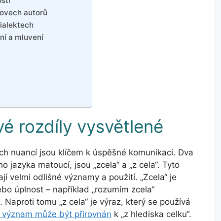
sti
slovech autorů
dialektech
aní a mluvení
vé rozdíly vysvětlené
ch nuancí jsou klíčem k úspěšné komunikaci. Dva
 jazyka matoucí, jsou „zcela“ a „z cela“. Tyto
jí velmi odlišné významy a použití. „Zcela“ je
nebo úplnost – například „rozumím zcela“
 Naproti tomu „z cela“ je výraz, který se používá
 význam může být přirovnán
k „z hlediska celku“.