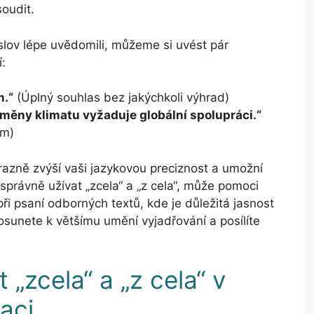
soudit.
lov lépe uvědomili, můžeme si uvést pár
í:
m.“
(Úplný souhlas bez jakýchkoli výhrad)
 změny klimatu vyžaduje globální spolupráci.“
ém)
azně zvýší vaši jazykovou preciznost a umožní
 správně užívat „zcela“ a „z cela“, může pomoci
ři psaní odborných textů, kde je důležitá jasnost
sunete k většímu umění vyjadřování a posílíte
 „zcela“ a „z cela“ v
aci