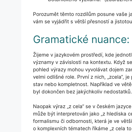
Porozumět těmto rozdílům posune vaše j
vám se vyjádřit s větší přesností a jistotou
Gramatické nuance:
Žijeme v jazykovém prostředí, kde jednot
významy v závislosti na kontextu. Když se 
pohled výrazy mohou vyvolávat dojem zamě
velmi odlišné role. První z nich, „zcela“, 
stav nebo kompletnost. Například ve větě 
byl dokončen bez jakýchkoliv nedostatků.
Naopak výraz „z cela“ se v českém jazyce
může být interpretován jako „z hlediska ce
formalismu či odbornosti, která je ve vět
o komplexních tématech říkáme „z cela to