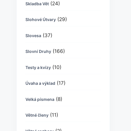
(24)
Skladba Vět
(29)
Slohové Útvary
(37)
Slovesa
(166)
Slovní Druhy
(10)
Testy a kvízy
(17)
Úvaha a výklad
(8)
Velká písmena
(11)
Větné členy
(2)