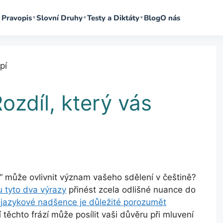
Pravopis
Slovní Druhy
Testy a Diktáty
Blog
O nás
▼
▼
▼
Rozdíl, který vás
ela“ může ovlivnit význam vašeho sdělení v češtině?
u tyto
dva výrazy
přinést zcela odlišné nuance do
jazykové nadšence je důležité porozumět
 těchto frází může posílit vaši důvěru při mluvení