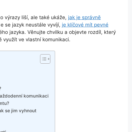
o výrazy liší, ale také ukáže,
jak je správně
 se jazyk neustále vyvíjí,
je klíčové mít pevné
ho jazyka. Věnujte chvilku a objevte rozdíl, který
ně využít ve vlastní komunikaci.
?
 každodenní komunikaci
antu?
jak se jim vyhnout
m