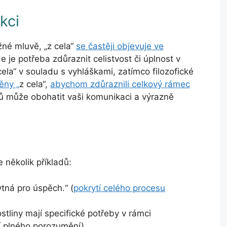
kci
žné mluvě, „z cela“
se častěji objevuje ve
de je potřeba zdůraznit celistvost či úplnost v
ela“ v souladu s vyhláškami, zatímco filozofické
ěny „
z cela“,
abychom zdůraznili celkový rámec
zů může obohatit vaši komunikaci a výrazně
e několik příkladů:
tná pro úspěch.“ (
pokrytí celého procesu
tliny mají specifické potřeby v rámci
í plného porozumění)