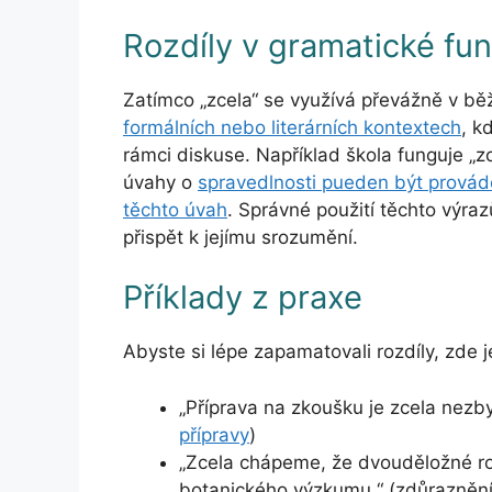
Rozdíly v gramatické fun
Zatímco „zcela“ se využívá převážně v bě
formálních nebo literárních kontextech
, k
rámci diskuse. Například škola funguje „zc
úvahy o
spravedlnosti pueden být provád
těchto úvah
. Správné použití těchto výra
přispět k jejímu srozumění.
Příklady z praxe
Abyste si lépe zapamatovali rozdíly, zde j
„Příprava na zkoušku je zcela nezby
přípravy
)
„Zcela chápeme, že dvouděložné ros
botanického výzkumu.“ (zdůrazněn