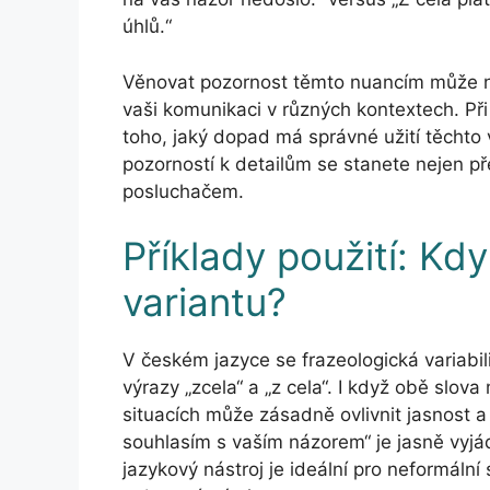
úhlů.“
Věnovat pozornost těmto nuancím může nej
vaši komunikaci v různých kontextech. Při
toho, jaký dopad má správné užití těchto v
pozorností k detailům se stanete nejen př
posluchačem.
Příklady použití: Kdy
variantu?
V českém jazyce se frazeologická variabil
výrazy „zcela“ a „z cela“. I když obě slov
situacích může zásadně ovlivnit jasnost a
souhlasím s vaším názorem“ je jasně vyjá
jazykový nástroj je ideální pro neformální