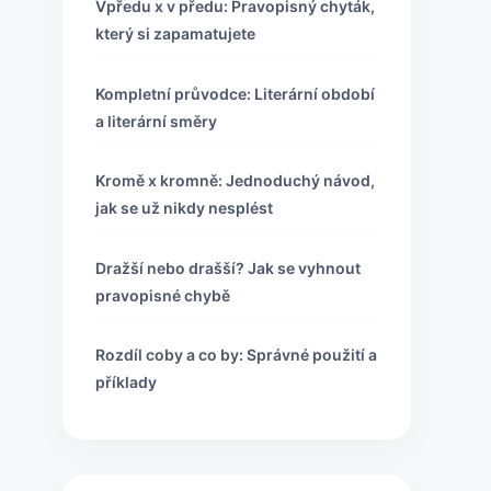
Vpředu x v předu: Pravopisný chyták,
který si zapamatujete
Kompletní průvodce: Literární období
a literární směry
Kromě x kromně: Jednoduchý návod,
jak se už nikdy nesplést
Dražší nebo drašší? Jak se vyhnout
pravopisné chybě
Rozdíl coby a co by: Správné použití a
příklady