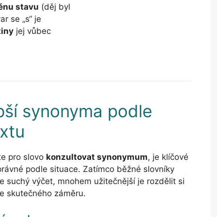
nu stavu
(děj byl
r se „s“ je
tiny
jej vůbec
pší synonyma podle
xtu
te pro slovo
konzultovat synonymum
, je klíčové
právné podle situace. Zatímco běžné slovníky
e suchý výčet, mnohem užitečnější je rozdělit si
le skutečného záměru.