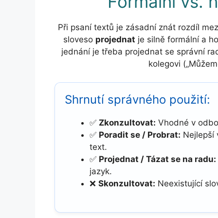
Formální vs. 
Při psaní textů je zásadní znát rozdíl me
sloveso
projednat
je silně formální a 
jednání je třeba projednat se správní r
kolegovi („Můžeme
Shrnutí správného použití:
✅
Zkonzultovat:
Vhodné v odborn
✅
Poradit se / Probrat:
Nejlepší 
text.
✅
Projednat / Tázat se na radu:
jazyk.
❌
Skonzultovat:
Neexistující sl