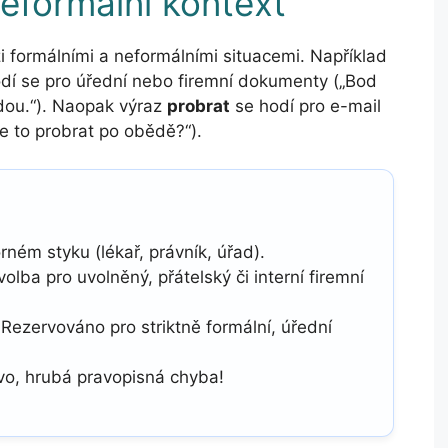
neformální kontext
zi formálními a neformálními situacemi. Například
hodí se pro úřední nebo firemní dokumenty („Bod
adou.“). Naopak výraz
probrat
se hodí pro e-mail
 to probrat po obědě?“).
ém styku (lékař, právník, úřad).
volba pro uvolněný, přátelský či interní firemní
Rezervováno pro striktně formální, úřední
ovo, hrubá pravopisná chyba!