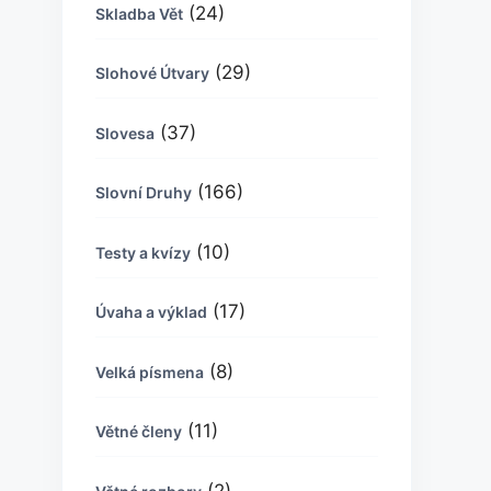
(24)
Skladba Vět
(29)
Slohové Útvary
(37)
Slovesa
(166)
Slovní Druhy
(10)
Testy a kvízy
(17)
Úvaha a výklad
(8)
Velká písmena
(11)
Větné členy
(2)