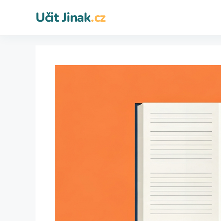
Přeskočit
Učit Jinak
.cz
na
obsah