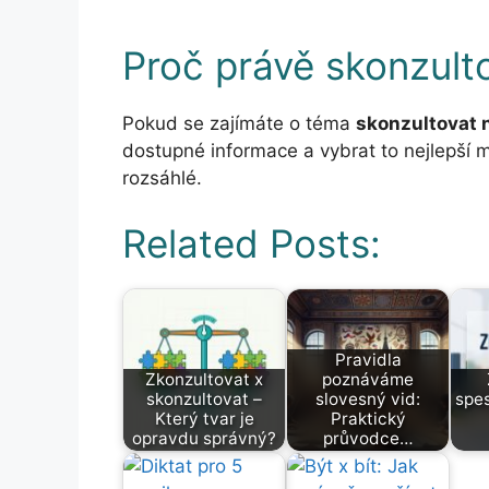
Proč právě skonzult
Pokud se zajímáte o téma
skonzultovat 
dostupné informace a vybrat to nejlepší m
rozsáhlé.
Related Posts:
Pravidla
Zkonzultovat x
poznáváme
skonzultovat –
slovesný vid:
spes
Který tvar je
Praktický
opravdu správný?
průvodce…