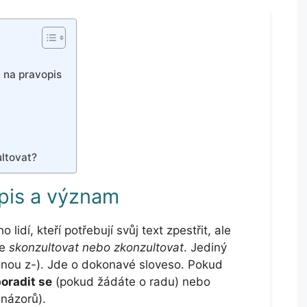
 na pravopis
ltovat?
pis a význam
lidí, kteří potřebují svůj text zpestřit, ale
še
skonzultovat nebo zkonzultovat
. Jediný
nou z-). Jde o dokonavé sloveso. Pokud
oradit se
(pokud žádáte o radu) nebo
názorů).