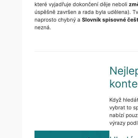
které vyjadřuje dokončení děje neboli
změ
úspěšně završen a rada byla udělena). Tva
naprosto chybný a
Slovník spisovné češ
nezná.
Nejle
konte
Když hledá
vybrat to s
nabízí pouz
výrazy pod