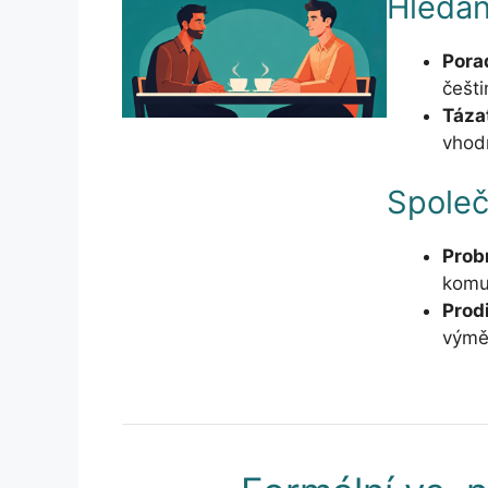
Hledán
Porad
češti
Táza
vhod
Společ
Prob
komu
Prod
výmě