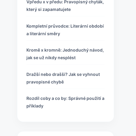
Vpředu x v předu: Pravopisný chyták,
který si zapamatujete
Kompletní průvodce: Literární období
a literární směry
Kromě x kromně: Jednoduchý návod,
jak se už nikdy nesplést
Dražší nebo drašší? Jak se vyhnout
pravopisné chybě
Rozdíl coby a co by: Správné použití a
příklady