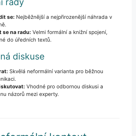
í rady
it se:
Nejběžnější a nejpřirozenější náhrada v
ně.
t se na radu:
Velmi formální a knižní spojení,
né do úředních textů.
ná diskuse
rat:
Skvělá neformální varianta pro běžnou
nikaci.
iskutovat:
Vhodné pro odbornou diskusi a
nu názorů mezi experty.