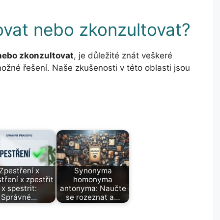
ovat nebo zkonzultovat?
nebo zkonzultovat
, je důležité znát veškeré
ožné řešení. Naše zkušenosti v této oblasti jsou
Zpestření x
Synonyma
tření x zpestřit
homonyma
x spestrit:
antonyma: Naučte
Správné…
se rozeznat a…