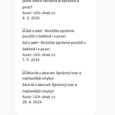
jsme: Která varianta je správná a
proč?
Autor: Učit-Jinak.cz
4. 3. 2025
Ad x add – Rozlište správné použití v
češtině i v praxi
Autor: Učit-Jinak.cz
7. 11. 2024
Akorát x akorad: Správný tvar a
nejčastější chyby!
Autor: Učit-Jinak.cz
28. 8. 2024