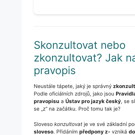
Skonzultovat nebo
zkonzultovat? Jak n
pravopis
Neustále tápete, jaký je správný
zkonzult
Podle oficiálních zdrojů, jako jsou
Pravidl
pravopisu
a
Ústav pro jazyk český
, se 
se „z“ na začátku. Proč tomu tak je?
Sloveso
konzultovat
je ve své základní 
sloveso
. Přidáním
předpony z-
vzniká
do