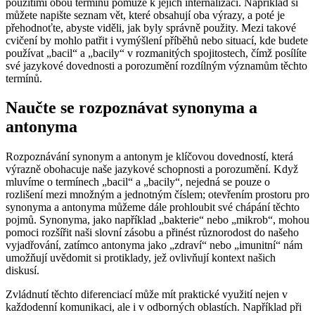
použitími obou termínů pomůže k jejich internalizaci. Například si
můžete napište seznam vět, které obsahují oba výrazy, a poté je
přehodnoťte, abyste viděli, jak byly správně použity. Mezi takové
cvičení by mohlo patřit i vymýšlení příběhů nebo situací, kde budete
používat „bacil“ a „bacily“ v rozmanitých spojitostech, čímž posílíte
své jazykové dovednosti a porozumění rozdílným významům těchto
termínů.
Naučte se rozpoznávat synonyma a
antonyma
Rozpoznávání synonym a antonym je klíčovou dovedností, která
výrazně obohacuje naše jazykové schopnosti a porozumění. Když
mluvíme o termínech „bacil“ a „bacily“, nejedná se pouze o
rozlišení mezi množným a jednotným číslem; otevřením prostoru pro
synonyma a antonyma můžeme dále prohloubit své chápání těchto
pojmů. Synonyma, jako například „bakterie“ nebo „mikrob“, mohou
pomoci rozšířit naši slovní zásobu a přinést různorodost do našeho
vyjadřování, zatímco antonyma jako „zdraví“ nebo „imunitní“ nám
umožňují uvědomit si protiklady, jež ovlivňují kontext našich
diskusí.
Zvládnutí těchto diferenciací může mít praktické využití nejen v
každodenní komunikaci, ale i v odborných oblastích. Například při