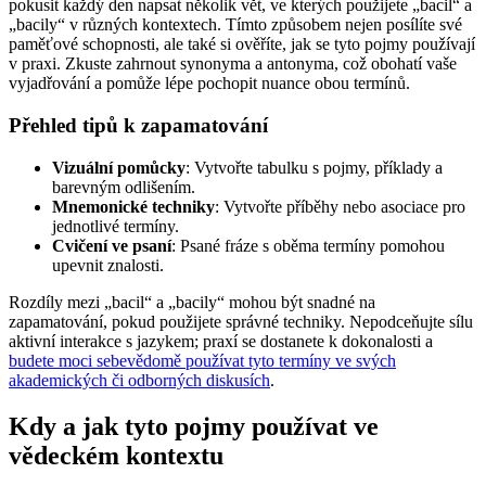
pokusit každý den napsat několik vět, ve kterých použijete „bacil“ a
„bacily“ v různých kontextech. Tímto způsobem nejen posílíte své
paměťové schopnosti, ale také si ověříte, jak se tyto pojmy používají
v praxi. Zkuste zahrnout synonyma a antonyma, což obohatí vaše
vyjadřování a pomůže lépe pochopit nuance obou termínů.
Přehled tipů k zapamatování
Vizuální pomůcky
: Vytvořte tabulku s pojmy, příklady a
barevným odlišením.
Mnemonické techniky
: Vytvořte příběhy nebo asociace pro
jednotlivé termíny.
Cvičení ve psaní
: Psané fráze s oběma termíny pomohou
upevnit znalosti.
Rozdíly mezi „bacil“ a „bacily“ mohou být snadné na
zapamatování, pokud použijete správné techniky. Nepodceňujte sílu
aktivní interakce s jazykem; praxí se dostanete k dokonalosti a
budete moci sebevědomě používat tyto termíny ve svých
akademických či odborných diskusích
.
Kdy a jak tyto pojmy používat ve
vědeckém kontextu