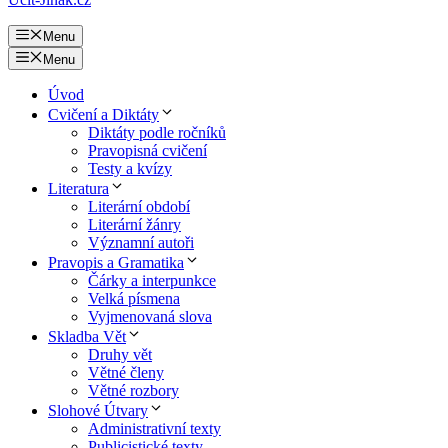
Menu
Menu
Úvod
Cvičení a Diktáty
Diktáty podle ročníků
Pravopisná cvičení
Testy a kvízy
Literatura
Literární období
Literární žánry
Významní autoři
Pravopis a Gramatika
Čárky a interpunkce
Velká písmena
Vyjmenovaná slova
Skladba Vět
Druhy vět
Větné členy
Větné rozbory
Slohové Útvary
Administrativní texty
Publicistické texty