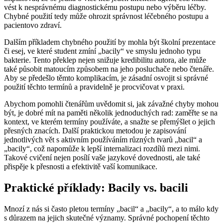
vést k nesprávnému diagnostickému postupu nebo výběru léčby.
Chybné použití tedy může ohrozit správnost léčebného postupu a
pacientovo zdraví.
Dalším příkladem chybného použití by mohla být školní prezentace
či esej, ve které student zmíní „bacily“ ve smyslu jednoho typu
bakterie. Tento překlep nejen snižuje kredibilitu autora, ale může
také působit matoucím způsobem na jeho posluchače nebo čtenáře.
Aby se předešlo těmto komplikacím, je zásadní osvojit si správné
použití těchto termínů a pravidelně je procvičovat v praxi.
Abychom pomohli čtenářům uvědomit si, jak závažné chyby mohou
být, je dobré mít na paměti několik jednoduchých rad: zaměřte se na
kontext, ve kterém termíny používáte, a snažte se přemýšlet o jejich
přesných znacích. Další praktickou metodou je zapisování
jednotlivých vět s aktivním používáním různých tvarů „bacil“ a
„bacily“, což napomůže k lepší internalizaci rozdílů mezi nimi.
Takové cvičení nejen posílí vaše jazykové dovednosti, ale také
přispěje k přesnosti a efektivitě vaší komunikace.
Praktické příklady: Bacily vs. bacili
Mnozí z nás si často pletou termíny „bacil“ a „bacily“, a to málo kdy
s důrazem na jejich skutečné významy. Správné pochopení těchto