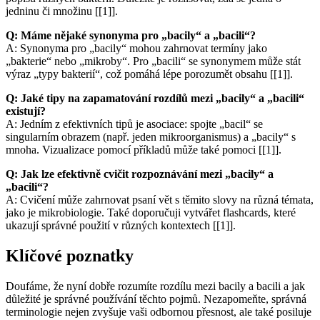
jedninu či množinu [[1]].
Q: Máme nějaké synonyma pro „bacily“ a „bacili“?
A: Synonyma pro „bacily“ mohou zahrnovat termíny jako
„bakterie“ nebo „mikroby“. Pro „bacili“ se synonymem může stát
výraz „typy bakterií“, což pomáhá lépe porozumět obsahu [[1]].
Q: Jaké tipy na zapamatování rozdílů mezi „bacily“ a „bacili“
existují?
A: Jedním z efektivních tipů je asociace: spojte „bacil“ se
singularním obrazem (např. jeden mikroorganismus) a „bacily“ s
mnoha. Vizualizace pomocí příkladů může také pomoci [[1]].
Q: Jak lze efektivně cvičit rozpoznávání mezi „bacily“ a
„bacili“?
A: Cvičení může zahrnovat psaní vět s těmito slovy na různá témata,
jako je mikrobiologie. Také doporučuji vytvářet flashcards, které
ukazují správné použití v různých kontextech [[1]].
Klíčové poznatky
Doufáme, že nyní dobře rozumíte rozdílu mezi bacily a bacili a jak
důležité je správné používání těchto pojmů. Nezapomeňte, správná
terminologie nejen zvyšuje vaši odbornou přesnost, ale také posiluje