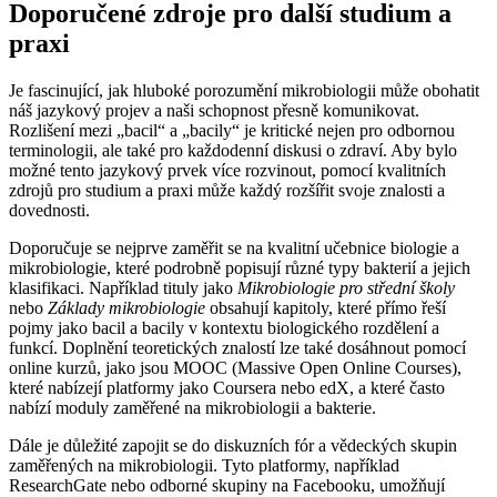
Doporučené zdroje pro další studium a
praxi
Je fascinující, jak hluboké porozumění mikrobiologii může obohatit
náš jazykový projev a naši schopnost přesně komunikovat.
Rozlišení mezi „bacil“ a „bacily“ je kritické nejen pro odbornou
terminologii, ale také pro každodenní diskusi o zdraví. Aby bylo
možné tento jazykový prvek více rozvinout, pomocí kvalitních
zdrojů pro studium a praxi může každý rozšířit svoje znalosti a
dovednosti.
Doporučuje se nejprve zaměřit se na kvalitní učebnice biologie a
mikrobiologie, které podrobně popisují různé typy bakterií a jejich
klasifikaci. Například tituly jako
Mikrobiologie pro střední školy
nebo
Základy mikrobiologie
obsahují kapitoly, které přímo řeší
pojmy jako bacil a bacily v kontextu biologického rozdělení a
funkcí. Doplnění teoretických znalostí lze také dosáhnout pomocí
online kurzů, jako jsou MOOC (Massive Open Online Courses),
které nabízejí platformy jako Coursera nebo edX, a které často
nabízí moduly zaměřené na mikrobiologii a bakterie.
Dále je důležité zapojit se do diskuzních fór a vědeckých skupin
zaměřených na mikrobiologii. Tyto platformy, například
ResearchGate nebo odborné skupiny na Facebooku, umožňují