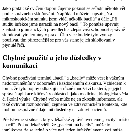
Jako praktické cvičení doporučujeme pokusit se seřadit několik vět
podle správného skloňování. Například můžete napsat: „Na
mikroskopickém snímku jsem viděl několik bacilů“ a dále „Při
studiu infekce jsme narazili na nový bacil.“ To pomůže upevnit
znalosti o gramatických pravidlech a zlepší vaši schopnost správně
skloňovat tyto termíny v praxi. Čím více budete tyto výrazy
používat, tím přirozenější se pro vás stane jejich skloňování v
plynulé řeči.
Chybné použití a jeho důsledky v
komunikaci
Chybné používání termínů „bacil“ a „bacily“ může vést k vážným
nedorozuměním v odborném i každodenním diskurzu. Vzhledem k
tomu, že tyto pojmy odkazují na různé množství bakterií, je jejich
správná aplikace klíčová v oblastech jako medicína, biologická věda
či školní výuka. Chybná volba může nejen zkreslit informace, ale
také ovlivnit rozhodování, zejména ve zdravotnickém kontextu, kde
mohou nesprávné údaje mít důsledky na zdraví pacientů.
Představme si situaci, kdy v lékařské zprávě uvedeme „bacily“ místo
„bacil“. Pokud lékař sdělí, že „pacient má bacily“, může to
implikovat, že se jedná o více než jeden infekční agent, což může