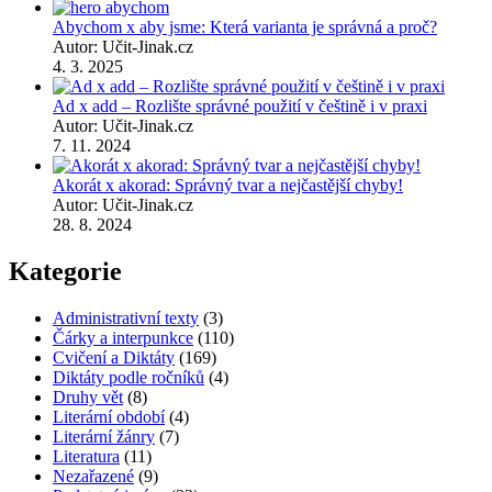
Abychom x aby jsme: Která varianta je správná a proč?
Autor: Učit-Jinak.cz
4. 3. 2025
Ad x add – Rozlište správné použití v češtině i v praxi
Autor: Učit-Jinak.cz
7. 11. 2024
Akorát x akorad: Správný tvar a nejčastější chyby!
Autor: Učit-Jinak.cz
28. 8. 2024
Kategorie
Administrativní texty
(3)
Čárky a interpunkce
(110)
Cvičení a Diktáty
(169)
Diktáty podle ročníků
(4)
Druhy vět
(8)
Literární období
(4)
Literární žánry
(7)
Literatura
(11)
Nezařazené
(9)