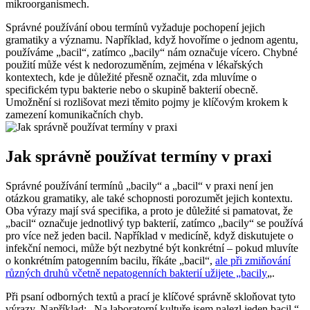
mikroorganismech.
Správné používání obou termínů vyžaduje pochopení jejich
gramatiky a významu. Například, když hovoříme o jednom agentu,
používáme „bacil“, zatímco „bacily“ nám označuje vícero. Chybné
použití může vést k nedorozuměním, zejména v lékařských
kontextech, kde je důležité přesně označit, zda mluvíme o
specifickém typu bakterie nebo o skupině bakterií obecně.
Umožnění si rozlišovat mezi těmito pojmy je klíčovým krokem k
zamezení komunikačních chyb.
Jak správně používat termíny v praxi
Správné používání termínů „bacily“ a „bacil“ v praxi není jen
otázkou gramatiky, ale také schopnosti porozumět jejich kontextu.
Oba výrazy mají svá specifika, a proto je důležité si pamatovat, že
„bacil“ označuje jednotlivý typ bakterií, zatímco „bacily“ se používá
pro více než jeden bacil. Například v medicíně, když diskutujete o
infekční nemoci, může být nezbytné být konkrétní – pokud mluvíte
o konkrétním patogenním bacilu, říkáte „bacil“,
ale při zmiňování
různých druhů včetně nepatogenních bakterií užijete „bacily
„.
Při psaní odborných textů a prací je klíčové správně skloňovat tyto
výrazy. Například: „Na laboratorní kultuře jsem nalezl jeden bacil.“