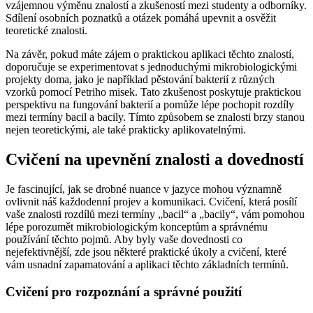
vzájemnou výměnu znalostí a zkušeností mezi studenty a odborníky.
Sdílení osobních poznatků a otázek pomáhá upevnit a osvěžit
teoretické znalosti.
Na závěr, pokud máte zájem o praktickou aplikaci těchto znalostí,
doporučuje se experimentovat s jednoduchými mikrobiologickými
projekty doma, jako je například pěstování bakterií z různých
vzorků pomocí Petriho misek. Tato zkušenost poskytuje praktickou
perspektivu na fungování bakterií a pomůže lépe pochopit rozdíly
mezi termíny bacil a bacily. Tímto způsobem se znalosti brzy stanou
nejen teoretickými, ale také prakticky aplikovatelnými.
Cvičení na upevnění znalosti a dovedností
Je fascinující, jak se drobné nuance v jazyce mohou významně
ovlivnit náš každodenní projev a komunikaci. Cvičení, která posílí
vaše znalosti rozdílů mezi termíny „bacil“ a „bacily“, vám pomohou
lépe porozumět mikrobiologickým konceptům a správnému
používání těchto pojmů. Aby byly vaše dovednosti co
nejefektivnější, zde jsou některé praktické úkoly a cvičení, které
vám usnadní zapamatování a aplikaci těchto základních termínů.
Cvičení pro rozpoznání a správné použití