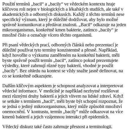
Použití termínů „bacil“ a „bacily“ ve vědeckém kontextu hraje
klíčovou roli nejen v biologických a lékařských studiích, ale také v
akademických a odborných diskusích. Každý z těchto termínů nese
specifický význam, který je důležité dodržovat, aby bylo možné
správně komunikovat a předávat znalosti. „Bacil“ odkazuje na jeden
mikroorganismus, konkrétně kmen bakterie, zatímco „bacily“ je
množné číslo a označuje vícero těchto organismů.
Při psaní vědeckých prací, odborných článků nebo prezentací je
důležité používat tyto termíny konzistentně a přesně. Například,
když hovoříte o výzkumu zaměřeném na konkrétní bakterii, měli
byste správně použít termín „bacil“, zatímco pokud prezentujete
výsledky, které zahrnují různé typy bakterií, vhodné je použít
„bacily“. Bez ohledu na kontext se vždy snažte jasně definovat, na
co se konkrétně odkazujete.
Dalším klíčovým aspektem je schopnost analyzovat a interpretovat
vědecké informace. V medicíně je například nezbytné rozlišovat
mezi různými druhy bakterií a jejich vlivem na lidské zdraví. Když
se setkáte s termínem „bacil“, měli byste být schopní rozpoznat, že
se jedná o jediný mikroorganismus, který může způsobit množství
onemocnění. V kontrastu, termín „bacily“ může odkazovat na více
kmenů bakterií a jejich vzájemnou interakci při epidemiích.
Vědecký diskurz také často zahrnuje přesnost a terminologii.