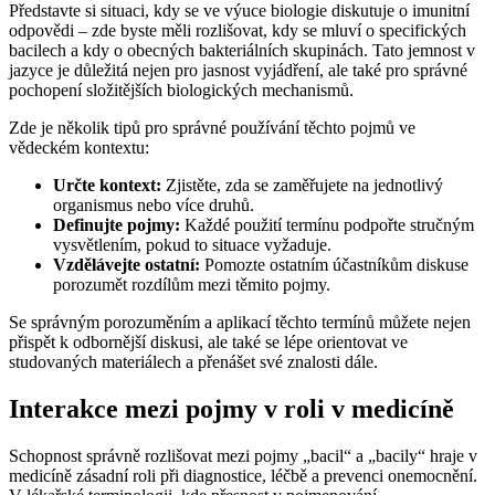
Představte si situaci, kdy se ve výuce biologie diskutuje o imunitní
odpovědi – zde byste měli rozlišovat, kdy se mluví o specifických
bacilech a kdy o obecných bakteriálních skupinách. Tato jemnost v
jazyce je důležitá nejen pro jasnost vyjádření, ale také pro správné
pochopení složitějších biologických mechanismů.
Zde je několik tipů pro správné používání těchto pojmů ve
vědeckém kontextu:
Určte kontext:
Zjistěte, zda se zaměřujete na jednotlivý
organismus nebo více druhů.
Definujte pojmy:
Každé použití termínu podpořte stručným
vysvětlením, pokud to situace vyžaduje.
Vzdělávejte ostatní:
Pomozte ostatním účastníkům diskuse
porozumět rozdílům mezi těmito pojmy.
Se správným porozuměním a aplikací těchto termínů můžete nejen
přispět k odbornější diskusi, ale také se lépe orientovat ve
studovaných materiálech a přenášet své znalosti dále.
Interakce mezi pojmy v roli v medicíně
Schopnost správně rozlišovat mezi pojmy „bacil“ a „bacily“ hraje v
medicíně zásadní roli při diagnostice, léčbě a prevenci onemocnění.