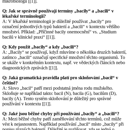
mikrobiologii [[1]].
Q: Jak se správně používají termíny „bacily“ a „bacili“ v
lékařské terminologii?
A: V lékařské terminologii je důležité používat „bacily“ pro
označení jednotlivých typů bakterií a „bacili“ v kontextu většího
množství. Příklad: „Příčinné bacily onemocnění“ vs. „Studium
bacilů v klinické praxi“ [[1]].
Q: Kdy použít „bacily“ a kdy „bacili“?
A: „Bacily“ se používají, když mluvíme o několika druzích bakterií,
zatímco „bacili“ označují specifické množství těchto organismů. To
se ukáže v konkrétním kontextu, např. ve vědeckých článcích nebo
diagnostických zprávách [[1]].
Q: Jaká gramatická pravidla platí pro skloňování „bacil“ v
češtině?
A: Slovo „bacil“ patří mezi podstatná jména rodu mužského.
Skloňuje se například takto: bacil (N), bacila (G), bacilům (D),
bacily (A). Tento systém skloňování je důležitý pro správné
používání v kontextu [[1]].
Q: Jaké jsou běžné chyby při používání „bacily“ a „bacili“?
A: Mezi běžné chyby patří zaměňování těchto termínů, což může
vést k nejasnostem. Například používání „bacil“ místo „bacily“ při
popisu různých bakterií. Důležité je rozlišovat, zda se jedná o