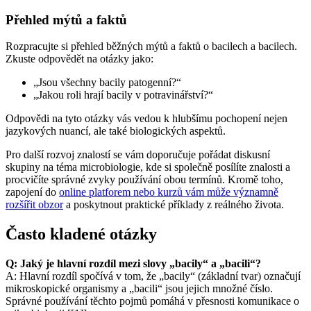
Přehled mýtů a faktů
Rozpracujte si přehled běžných mýtů a faktů o bacilech a bacilech.
Zkuste odpovědět na otázky jako:
„Jsou všechny bacily patogenní?“
„Jakou roli hrají bacily v potravinářství?“
Odpovědi na tyto otázky vás vedou k hlubšímu pochopení nejen
jazykových nuancí, ale také biologických aspektů.
Pro další rozvoj znalostí se vám doporučuje pořádat diskusní
skupiny na téma microbiologie, kde si společně posílíte znalosti a
procvičíte správné zvyky používání obou termínů. Kromě toho,
zapojení do
online platforem nebo kurzů vám může významně
rozšířit obzor
a poskytnout praktické příklady z reálného života.
Často kladené otázky
Q: Jaký je hlavní rozdíl mezi slovy „bacily“ a „bacili“?
A: Hlavní rozdíl spočívá v tom, že „bacily“ (základní tvar) označují
mikroskopické organismy a „bacili“ jsou jejich množné číslo.
Správné používání těchto pojmů pomáhá v přesnosti komunikace o