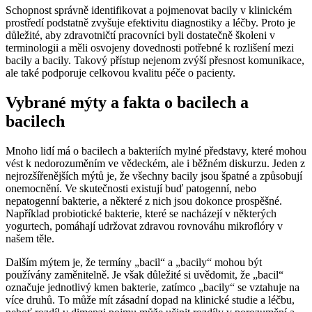
Schopnost správně identifikovat a pojmenovat bacily v klinickém
prostředí podstatně zvyšuje efektivitu diagnostiky a léčby. Proto je
důležité, aby zdravotničtí pracovníci byli dostatečně školeni v
terminologii a měli osvojeny dovednosti potřebné k rozlišení mezi
bacily a bacily. Takový přístup nejenom zvýší přesnost komunikace,
ale také podporuje celkovou kvalitu péče o pacienty.
Vybrané mýty a fakta o bacilech a
bacilech
Mnoho lidí má o bacilech a bakteriích mylné představy, které mohou
vést k nedorozuměním ve vědeckém, ale i běžném diskurzu. Jeden z
nejrozšířenějších mýtů je, že všechny bacily jsou špatné a způsobují
onemocnění. Ve skutečnosti existují buď patogenní, nebo
nepatogenní bakterie, a některé z nich jsou dokonce prospěšné.
Například probiotické bakterie, které se nacházejí v některých
yogurtech, pomáhají udržovat zdravou rovnováhu mikroflóry v
našem těle.
Dalším mýtem je, že termíny „bacil“ a „bacily“ mohou být
používány zaměnitelně. Je však důležité si uvědomit, že „bacil“
označuje jednotlivý kmen bakterie, zatímco „bacily“ se vztahuje na
více druhů. To může mít zásadní dopad na klinické studie a léčbu,