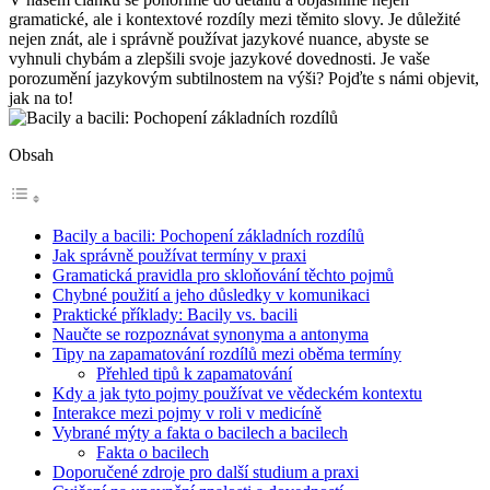
gramatické, ale i kontextové rozdíly mezi těmito slovy. Je důležité
nejen znát, ale i správně používat jazykové nuance, abyste se
vyhnuli chybám a zlepšili svoje jazykové dovednosti. Je vaše
porozumění jazykovým subtilnostem na výši? Pojďte s námi objevit,
jak na to!
Obsah
Bacily a bacili: Pochopení základních rozdílů
Jak správně používat termíny v praxi
Gramatická pravidla pro skloňování těchto pojmů
Chybné použití a jeho důsledky v komunikaci
Praktické příklady: Bacily vs. bacili
Naučte se rozpoznávat synonyma a antonyma
Tipy na zapamatování rozdílů mezi oběma termíny
Přehled tipů k zapamatování
Kdy a jak tyto pojmy používat ve vědeckém kontextu
Interakce mezi pojmy v roli v medicíně
Vybrané mýty a fakta o bacilech a bacilech
Fakta o bacilech
Doporučené zdroje pro další studium a praxi