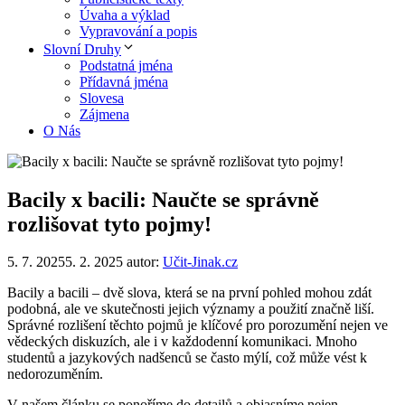
Úvaha a výklad
Vypravování a popis
Slovní Druhy
Podstatná jména
Přídavná jména
Slovesa
Zájmena
O Nás
Bacily x bacili: Naučte se správně
rozlišovat tyto pojmy!
5. 7. 2025
5. 2. 2025
autor:
Učit-Jinak.cz
Bacily a bacili – dvě slova, která se na první pohled mohou zdát
podobná, ale ve skutečnosti jejich významy a použití značně liší.
Správné rozlišení těchto pojmů je klíčové pro porozumění nejen ve
vědeckých diskuzích, ale i v každodenní komunikaci. Mnoho
studentů a jazykových nadšenců se často mýlí, což může vést k
nedorozuměním.
V našem článku se ponoříme do detailů a objasníme nejen