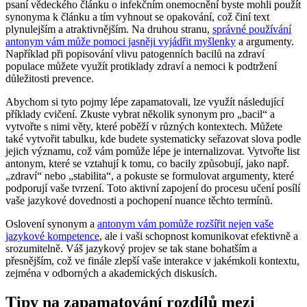
psaní vědeckého článku o infekčním onemocnění byste mohli použít
synonyma k článku a tím vyhnout se opakování, což činí text
plynulejším a atraktivnějším. Na druhou stranu,
správné používání
antonym vám může pomoci jasněji vyjádřit myšlenky
a argumenty.
Například při popisování vlivu patogenních bacilů na zdraví
populace můžete využít protiklady zdraví a nemoci k podtržení
důležitosti prevence.
Abychom si tyto pojmy lépe zapamatovali, lze využít následující
příklady cvičení. Zkuste vybrat několik synonym pro „bacil“ a
vytvořte s nimi věty, které poběží v různých kontextech. Můžete
také vytvořit tabulku, kde budete systematicky seřazovat slova podle
jejich významu, což vám pomůže lépe je internalizovat. Vytvořte list
antonym, které se vztahují k tomu, co bacily způsobují, jako např.
„zdraví“ nebo „stabilita“, a pokuste se formulovat argumenty, které
podporují vaše tvrzení. Toto aktivní zapojení do procesu učení posílí
vaše jazykové dovednosti a pochopení nuance těchto termínů.
Oslovení synonym a
antonym vám pomůže rozšířit nejen vaše
jazykové kompetence
, ale i vaši schopnost komunikovat efektivně a
srozumitelně. Váš jazykový projev se tak stane bohatším a
přesnějším, což ve finále zlepší vaše interakce v jakémkoli kontextu,
zejména v odborných a akademických diskusích.
Tipy na zapamatování rozdílů mezi