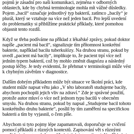
pojmů je zásadní pro naši komunikaci, zejména v odborných
oblastech, kde by chybná terminologie mohla mít vážné důsledky.
Pojem „bacil“ označuje jednotlivý typ bakterií, zatímco „bacily“ je
plurál, který se vztahuje na více než jeden bacil. Pro lepší uvedení
do problematiky si přiblížíme praktické příklady, které pomohou
objasnit tento rozdíl.
Když se třeba podíváme na příklad z lékařské zprávy, pokud doktor
napíše „pacient má bacil“, signalizuje tím přítomnost konkrétní
bakterie, například bacilu tuberkulózy. Na druhou stranu, pokud by
uvedl „pacient má bacily“, implikuje to, že pacient trpí více než
jedním typem bakterií, což by mohlo změnit diagnózu a následný
postup léčby. Je tedy evidentní, že přehmat v terminologii může vést
k chybným závěrům v diagnostice.
Dalším dobrým příkladem může být situace ve školní práci, kde
student může napsat větu jako „V této laboratoři studujeme bacily,
abychom pochopili jejich vliv na zdraví.“ Zde je správné použití,
protože autor mluví o více než jednom typu bacilů v obecném
smyslu. Na druhou stranu, pokud by napsal „Studujeme bacil tohoto
konkrétního druhu bakterie“, posílil by tím zaměření na specifickou
bakterii a tím by vyjasnil, o čem píše.
Abychom si tyto pojmy lépe zapamatovali, doporučuje se cvičení
pomocí příkladů z různých kontextů. Zapisování vět s různými