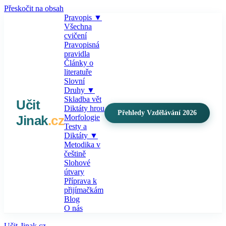
Přeskočit na obsah
Pravopis
▼
Všechna
cvičení
Pravopisná
pravidla
Články o
literatuře
Slovní
Druhy
▼
Skladba vět
Učit
Diktáty hrou
Přehledy Vzdělávání 2026
Jinak
.cz
Morfologie
Testy a
Diktáty
▼
Metodika v
češtině
Slohové
útvary
Příprava k
přijímačkám
Blog
O nás
Učit-Jinak.cz