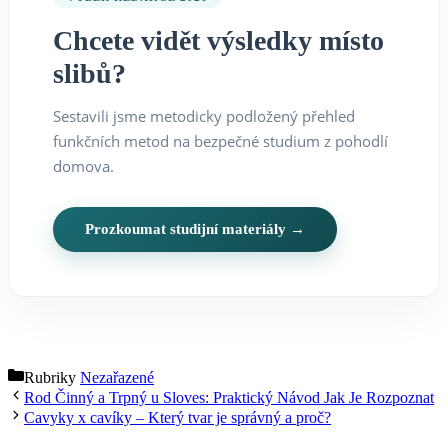
Chcete vidět výsledky místo
slibů?
Sestavili jsme metodicky podložený přehled
funkčních metod na bezpečné studium z pohodlí
domova.
Prozkoumat studijní materiály →
Rubriky
Nezařazené
Rod Činný a Trpný u Sloves: Praktický Návod Jak Je Rozpoznat
Cavyky x cavíky – Který tvar je správný a proč?