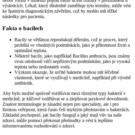
neboť rozdíl v dimenzi pojmu může učinit rozdíly v porozumění a
výsledcích. Lékař, který důsledně zaměňuje tyto termíny, může vést
ke špatným diagnostickým závěrům, což by mohlo mít těžké
následky pro pacienta.
Fakta o bacilech
Bacily se většinou reprodukují dělením, což je proces, který
probíhá ve vhodných podmínkách, jako je přítomnost živin a
optimální teplota.
Některé bacily, jako například Bacillus anthracis, jsou známy
svou odolností vůči nepříznivým podmínkám, jako je vysoká
teplota nebo nedostatek vody.
Výzkum ukazuje, že určité bakterie mohou mít léčebné
vlastnosti, které se využívají v medicíně, například při výrobě
antibiotik.
Aby bylo možné správně rozlišovat mezi různými typy bakterií v
medicíně, je klíčové vzdělávat se a zlepšovat jazykové dovednosti.
Znalost terminologie je zásadní nejen pro specialisty, ale i pro
širokou veřejnost, která často čelí mylným představám o bakteriích.
Základní pochopení, jak bacily fungují a jaký mají vliv na naše
zdraví, může pomoci překonat předsudky a vést k lepšímu
informovanému rozhodování o zdraví.