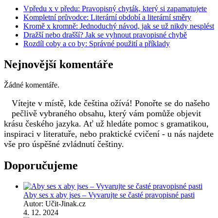
Vpředu x v předu: Pravopisný chyták, který si zapamatujete
Kompletní průvodce: Literární období a literární směry
Kromě x kromně: Jednoduchý návod, jak se už nikdy nesplést
Dražší nebo drašší? Jak se vyhnout pravopisné chybě
Rozdíl coby a co by: Správné použití a příklady
Nejnovější komentáře
Žádné komentáře.
Vítejte v místě, kde čeština ožívá! Ponořte se do našeho
pečlivě vybraného obsahu, který vám pomůže objevit
krásu českého jazyka. Ať už hledáte pomoc s gramatikou,
inspiraci v literatuře, nebo praktické cvičení - u nás najdete
vše pro úspěšné zvládnutí češtiny.
Doporučujeme
Aby ses x aby jses – Vyvarujte se časté pravopisné pasti
Autor: Učit-Jinak.cz
4. 12. 2024