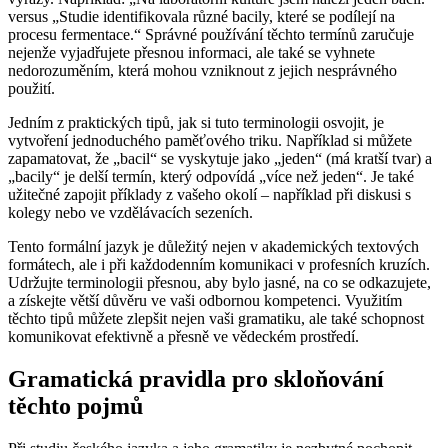
versus „Studie identifikovala různé bacily, které se podílejí na
procesu fermentace.“ Správné používání těchto termínů zaručuje
nejenže vyjadřujete přesnou informaci, ale také se vyhnete
nedorozuměním, která mohou vzniknout z jejich nesprávného
použití.
Jedním z praktických tipů, jak si tuto terminologii osvojit, je
vytvoření jednoduchého paměťového triku. Například si můžete
zapamatovat, že „bacil“ se vyskytuje jako „jeden“ (má kratší tvar) a
„bacily“ je delší termín, který odpovídá „více než jeden“. Je také
užitečné zapojit příklady z vašeho okolí – například při diskusi s
kolegy nebo ve vzdělávacích sezeních.
Tento formální jazyk je důležitý nejen v akademických textových
formátech, ale i při každodenním komunikaci v profesních kruzích.
Udržujte terminologii přesnou, aby bylo jasné, na co se odkazujete,
a získejte větší důvěru ve vaši odbornou kompetenci. Využitím
těchto tipů můžete zlepšit nejen vaši gramatiku, ale také schopnost
komunikovat efektivně a přesně ve vědeckém prostředí.
Gramatická pravidla pro skloňování
těchto pojmů