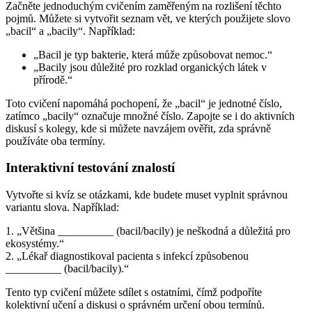
Začněte jednoduchým cvičením zaměřeným na rozlišení těchto
pojmů. Můžete si vytvořit seznam vět, ve kterých použijete slovo
„bacil“ a „bacily“. Například:
„Bacil je typ bakterie, která může způsobovat nemoc.“
„Bacily jsou důležité pro rozklad organických látek v
přírodě.“
Toto cvičení napomáhá pochopení, že „bacil“ je jednotné číslo,
zatímco „bacily“ označuje množné číslo. Zapojte se i do aktivních
diskusí s kolegy, kde si můžete navzájem ověřit, zda správně
používáte oba termíny.
Interaktivní testování znalostí
Vytvořte si kvíz se otázkami, kde budete muset vyplnit správnou
variantu slova. Například:
1. „Většina __________ (bacil/bacily) je neškodná a důležitá pro
ekosystémy.“
2. „Lékař diagnostikoval pacienta s infekcí způsobenou
__________ (bacil/bacily).“
Tento typ cvičení můžete sdílet s ostatními, čímž podpoříte
kolektivní učení a diskusi o správném určení obou termínů.