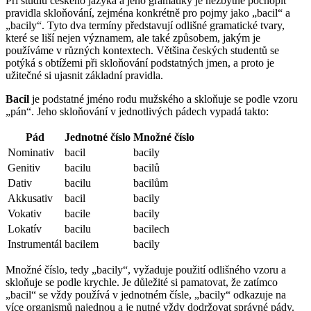
Při studiu českého jazyka a jeho gramatiky je nezbytné pochopit
pravidla skloňování, zejména konkrétně pro pojmy jako „bacil“ a
„bacily“. Tyto dva termíny představují odlišné gramatické tvary,
které se liší nejen významem, ale také způsobem, jakým je
používáme v různých kontextech. Většina českých studentů se
potýká s obtížemi při skloňování podstatných jmen, a proto je
užitečné si ujasnit základní pravidla.
Bacil
je podstatné jméno rodu mužského a skloňuje se podle vzoru
„pán“. Jeho skloňování v jednotlivých pádech vypadá takto:
Pád
Jednotné číslo
Množné číslo
Nominativ
bacil
bacily
Genitiv
bacilu
bacilů
Dativ
bacilu
bacilům
Akkusativ
bacil
bacily
Vokativ
bacile
bacily
Lokatív
bacilu
bacilech
Instrumentál
bacilem
bacily
Množné číslo, tedy „bacily“, vyžaduje použití odlišného vzoru a
skloňuje se podle krychle. Je důležité si pamatovat, že zatímco
„bacil“ se vždy používá v jednotném čísle, „bacily“ odkazuje na
více organismů najednou a je nutné vždy dodržovat správné pády.