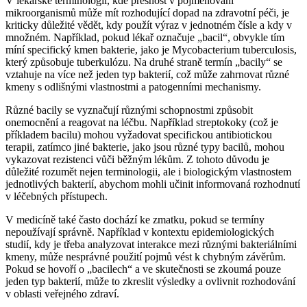
V lékařské terminologii, kde přesnost v pojmenování
mikroorganismů může mít rozhodující dopad na zdravotní péči, je
kriticky důležité vědět, kdy použít výraz v jednotném čísle a kdy v
množném. Například, pokud lékař označuje „bacil“, obvykle tím
míní specifický kmen bakterie, jako je Mycobacterium tuberculosis,
který způsobuje tuberkulózu. Na druhé straně termín „bacily“ se
vztahuje na více než jeden typ bakterií, což může zahrnovat různé
kmeny s odlišnými vlastnostmi a patogenními mechanismy.
Různé bacily se vyznačují různými schopnostmi způsobit
onemocnění a reagovat na léčbu. Například streptokoky (což je
příkladem bacilu) mohou vyžadovat specifickou antibiotickou
terapii, zatímco jiné bakterie, jako jsou různé typy bacilů, mohou
vykazovat rezistenci vůči běžným lékům. Z tohoto důvodu je
důležité rozumět nejen terminologii, ale i biologickým vlastnostem
jednotlivých bakterií, abychom mohli učinit informovaná rozhodnutí
v léčebných přístupech.
V medicíně také často dochází ke zmatku, pokud se termíny
nepoužívají správně. Například v kontextu epidemiologických
studií, kdy je třeba analyzovat interakce mezi různými bakteriálními
kmeny, může nesprávné použití pojmů vést k chybným závěrům.
Pokud se hovoří o „bacilech“ a ve skutečnosti se zkoumá pouze
jeden typ bakterií, může to zkreslit výsledky a ovlivnit rozhodování
v oblasti veřejného zdraví.