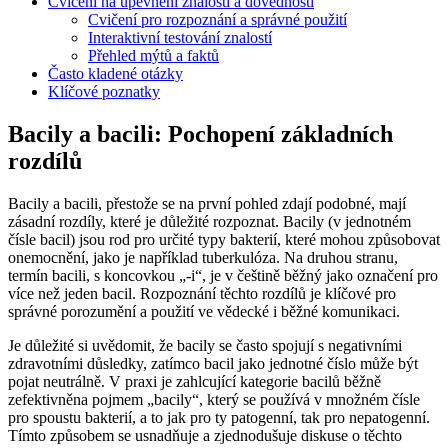
Cvičení na upevnění znalosti a dovedností
Cvičení pro rozpoznání a správné použití
Interaktivní testování znalostí
Přehled mýtů a faktů
Často kladené otázky
Klíčové poznatky
Bacily a bacili: Pochopení základních
rozdílů
Bacily a bacili, přestože se na první pohled zdají podobné, mají
zásadní rozdíly, které je důležité rozpoznat. Bacily (v jednotném
čísle bacil) jsou rod pro určité typy bakterií, které mohou způsobovat
onemocnění, jako je například tuberkulóza. Na druhou stranu,
termín bacili, s koncovkou „-i“, je v češtině běžný jako označení pro
více než jeden bacil. Rozpoznání těchto rozdílů je klíčové pro
správné porozumění a použití ve vědecké i běžné komunikaci.
Je důležité si uvědomit, že bacily se často spojují s negativními
zdravotními důsledky, zatímco bacil jako jednotné číslo může být
pojat neutrálně. V praxi je zahlcující kategorie bacilů běžně
zefektivněna pojmem „bacily“, který se používá v množném čísle
pro spoustu bakterií, a to jak pro ty patogenní, tak pro nepatogenní.
Tímto způsobem se usnadňuje a zjednodušuje diskuse o těchto