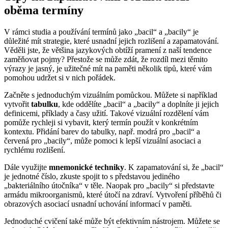
oběma termíny
V rámci studia a používání termínů jako „bacil“ a „bacily“ je
důležité mít strategie, které usnadní jejich rozlišení a zapamatování.
Věděli jste, že většina jazykových obtíží pramení z naší tendence
zaměňovat pojmy? Přestože se může zdát, že rozdíl mezi těmito
výrazy je jasný, je užitečné mít na paměti několik tipů, které vám
pomohou udržet si v nich pořádek.
Začněte s jednoduchým vizuálním pomůckou. Můžete si například
vytvořit
tabulku
, kde oddělíte „bacil“ a „bacily“ a doplníte ji jejich
definicemi, příklady a časy užití. Takové vizuální rozdělení vám
pomůže rychleji si vybavit, který termín použít v konkrétním
kontextu. Přidání barev do tabulky, např. modrá pro „bacil“ a
červená pro „bacily“, může pomoci k lepší vizuální asociaci a
rychlému rozlišení.
Dále využijte
mnemonické techniky
. K zapamatování si, že „bacil“
je jednotné číslo, zkuste spojit to s představou jediného
„bakteriálního útočníka“ v těle. Naopak pro „bacily“ si představte
armádu mikroorganismů, které útočí na zdraví. Vytvoření příběhů či
obrazových asociací usnadní uchování informací v paměti.
Jednoduché cvičení také může být efektivním nástrojem. Můžete se