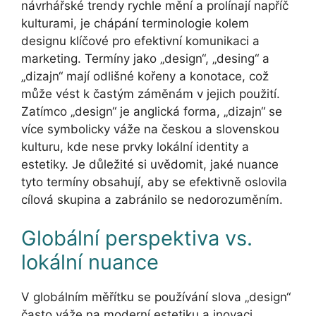
návrhářské trendy rychle mění a prolínají napříč
kulturami, je chápání terminologie kolem
designu klíčové pro efektivní komunikaci a
marketing. Termíny jako „design“, „desing“ a
„dizajn“ mají odlišné kořeny a konotace, což
může vést k častým záměnám v jejich použití.
Zatímco „design“ je anglická forma, „dizajn“ se
více symbolicky váže na českou a slovenskou
kulturu, kde nese prvky lokální identity a
estetiky. Je důležité si uvědomit, jaké nuance
tyto termíny obsahují, aby se efektivně oslovila
cílová skupina a zabránilo se nedorozuměním.
Globální perspektiva vs.
lokální nuance
V globálním měřítku se používání slova „design“
často váže na moderní estetiku a inovaci,