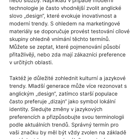
nebo služby. Například v případě moderní
technologie je často vhodnější zvolit anglické
slovo „design“, které evokuje inovativnost a
moderní trendy. S ohledem na marketingové
materiály se doporučuje provést testování cílové
skupiny ohledně vnímání těchto termínů.
Můžete se zeptat, které pojmenování působí
přitažlivěji, nebo zda mají zákazníci preference
v určitých oblasti.
Taktéž je důležité zohlednit kulturní a jazykové
trendy. Mladší generace může více rezonovat s
anglickým „design“, zatímco starší populace
často preferuje „dizajn“ jako symbol lokální
identity. Sledujte změny v jazykových
preferencích a přizpůsobujte svou terminologii
podle aktuálních trendů. Správný termín pro
vaši značku by měl být vždy zvolen na základě