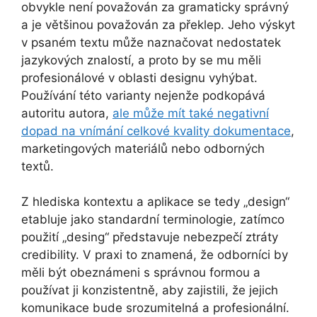
obvykle není považován za gramaticky správný
a je většinou považován za překlep. Jeho výskyt
v psaném textu může naznačovat nedostatek
jazykových znalostí, a proto by se mu měli
profesionálové v oblasti designu vyhýbat.
Používání této varianty nejenže podkopává
autoritu autora,
ale může mít také negativní
dopad na vnímání celkové kvality dokumentace
,
marketingových materiálů nebo odborných
textů.
Z hlediska kontextu a aplikace se tedy „design“
etabluje jako standardní terminologie, zatímco
použití „desing“ představuje nebezpečí ztráty
credibility. V praxi to znamená, že odborníci by
měli být obeznámeni s správnou formou a
používat ji konzistentně, aby zajistili, že jejich
komunikace bude srozumitelná a profesionální.