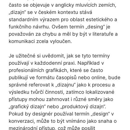
často se objevuje v anglicky mluvících zemích,
„dizajn“ se v českém kontextu stává
standardním výrazem pro oblast estetického a
funkčního návrhu. Ovšem termín „desing“ je
považován za chybu a měl by být v literatuře a
komunikaci zcela vyloučen.
Je užitečné si uvědomit, jak se tyto termíny
používají v každodenní praxi. Například v
profesionálních grafikách, které se často
publikují ve formátu časopisů nebo online, bude
správné referovat k „dizajnu“ jako k procesu a
výsledku tvůrčí činnosti, zatímco lokalizované
přístupy mohou zahrnovat i různé směry jako
„grafický dizajn“ nebo „produktový dizajn“.
Pokud by designér používal termín „design“ v
konverzaci, může to být vnímáno jako snaha o
mezinárodní přístup, což může posílit