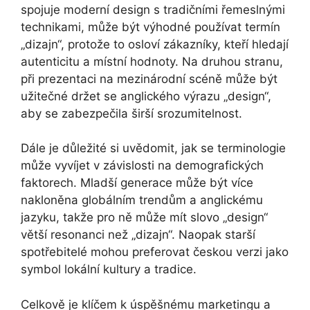
spojuje moderní design s tradičními řemeslnými
technikami, může být výhodné používat termín
„dizajn“, protože to osloví zákazníky, kteří hledají
autenticitu a místní hodnoty. Na druhou stranu,
při prezentaci na mezinárodní scéně může být
užitečné držet se anglického výrazu „design“,
aby se zabezpečila širší srozumitelnost.
Dále je důležité si uvědomit, jak se terminologie
může vyvíjet v závislosti na demografických
faktorech. Mladší generace může být více
nakloněna globálním trendům a anglickému
jazyku, takže pro ně může mít slovo „design“
větší resonanci než „dizajn“. Naopak starší
spotřebitelé mohou preferovat českou verzi jako
symbol lokální kultury a tradice.
Celkově je klíčem k úspěšnému marketingu a