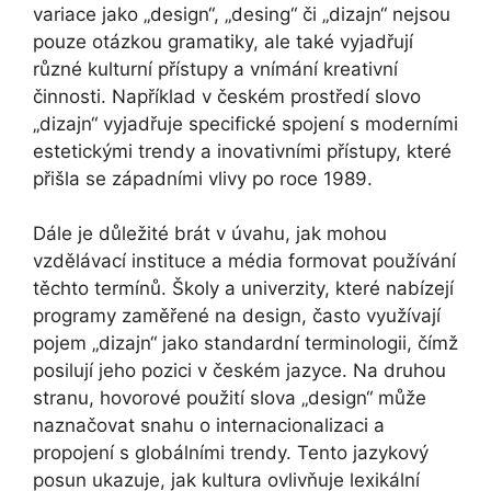
variace jako „design“, „desing“ či „dizajn“ nejsou
pouze otázkou gramatiky, ale také vyjadřují
různé kulturní přístupy a vnímání kreativní
činnosti. Například v českém prostředí slovo
„dizajn“ vyjadřuje specifické spojení s moderními
estetickými trendy a inovativními přístupy, které
přišla se západními vlivy po roce 1989.
Dále je důležité brát v úvahu, jak mohou
vzdělávací instituce a média formovat používání
těchto termínů. Školy a univerzity, které nabízejí
programy zaměřené na design, často využívají
pojem „dizajn“ jako standardní terminologii, čímž
posilují jeho pozici v českém jazyce. Na druhou
stranu, hovorové použití slova „design“ může
naznačovat snahu o internacionalizaci a
propojení s globálními trendy. Tento jazykový
posun ukazuje, jak kultura ovlivňuje lexikální