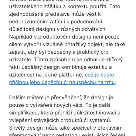
uživatelského zážitku a kontextu použití. Tato
zjednodušená představa může vést k
nedorozuměním a tím i k podceňování
důležitosti designu v různých odvětvích.
Například v produktovém designu není pouze
cílem vytvořit vizuálně přitažlivý objekt, ale také
zajistit, aby byl bezpečný a praktický pro
uživatele. Tímto způsobem se odhaluje klíčový
fakt: úspěšný design kombinuje estetiku a
užitečnost na jedné platformě,
což je často
příčinou jeho úspěchu či neúspěchu na trhu
.
Dalším mýtem je přesvědčení, že design je
pouze o vytváření nových věcí. To je další
simplifikace, která přehlíží důležitost inovací a
vylepšení stávajících produktů či systémů.
Skvělý design může také spočívat v efektivním
přepracování nebo redesignu existujících řešení.