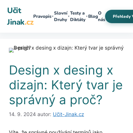
Přeskočit
Učit
na
Slovní
Testy a
O
Pravopis
Blog
Přehledy 
▼
▼
▼
obsah
Druhy
Diktáty
nás
Jinak
.cz
Design x desing x
dizajn: Který tvar je
správný a proč?
14. 9. 2024
autor:
Učit-Jinak.cz
Víte, že správné používání termínů jako