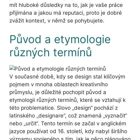
mít hluboké důsledky na to, jak je vaše práce
přijímána a jakou má reputaci, proto je dobré
zvážit kontext, v němž se pohybujete.
Původ a etymologie
různých termínů
V současné době, kdy se design stal klíčovým
pojmem v mnoha oblastech kreativního
průmyslu, je důležité pochopit původ a
etymologii různých termínů, které se vztahují k
této problematice. Slovo „design“ pochází z
latinského „designare“, což znamená „vyznačit“
nebo „určit“. Tento termín se začal v anglickém
jazyce používat od 16. století, kdy nabyl širšího
významu spojeného s tím, jak je něco plánováno