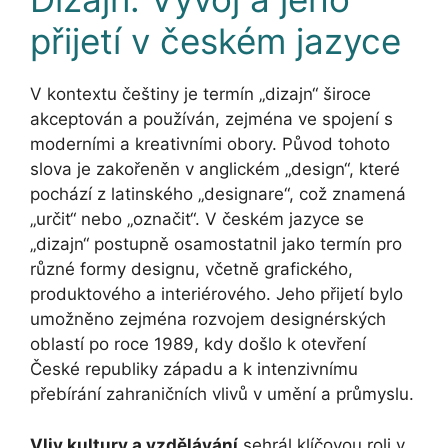
přijetí v českém jazyce
V kontextu češtiny je termín „dizajn“ široce
akceptován a používán, zejména ve spojení s
moderními a kreativními obory. Původ tohoto
slova je zakořeněn v anglickém „design“, které
pochází z latinského „designare“, což znamená
„určit“ nebo „označit“. V českém jazyce se
„dizajn“ postupně osamostatnil jako termín pro
různé formy designu, včetně grafického,
produktového a interiérového. Jeho přijetí bylo
umožněno zejména rozvojem designérských
oblastí po roce 1989, kdy došlo k otevření
České republiky západu a k intenzivnímu
přebírání zahraničních vlivů v umění a průmyslu.
Vliv kultury a vzdělávání
sehrál klíčovou roli v