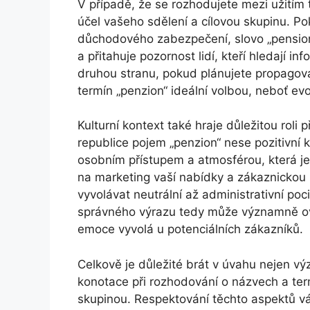
V případě, že se rozhodujete mezi užitím t
účel vašeho sdělení a cílovou skupinu. Po
důchodového zabezpečení, slovo „pension
a přitahuje pozornost lidí, kteří hledají
druhou stranu, pokud plánujete propagovat
termín „penzion“ ideální volbou, neboť evo
Kulturní kontext také hraje důležitou roli
republice pojem „penzion“ nese pozitivní 
osobním přístupem a atmosférou, která je
na marketing vaší nabídky a zákaznickou 
vyvolávat neutrální až administrativní poc
správného výrazu tedy může významně ovl
emoce vyvolá u potenciálních zákazníků.
Celkově je důležité brát v úvahu nejen výz
konotace při rozhodování o názvech a term
skupinou. Respektování těchto aspektů v