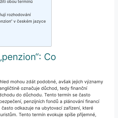
žití obou termínů
ňují rozhodování
penzion“ v českém jazyce
„penzion“: Co
pohled mohou zdát podobné, avšak jejich významy
v angličtině označuje důchod, tedy finanční
dchodu do důchodu. Tento termín se často
bezpečení, penzijních fondů a plánování financí
ě často odkazuje na ubytovací zařízení, které
turistům. Tento termín evokuje spíše příjemné,