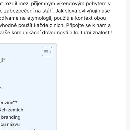
t rozdíl mezi příjemným víkendovým pobytem v
 zabezpečení na stáří. Jak slova ovlivňují naše
odíváme na etymologii, použití a kontext obou
 vhodné použít každé z nich. Připojte se k nám a
vaše komunikační dovednosti a kulturní znalosti!
jí?
:
penzion“?
zných zemích
a branding
lbou názvu