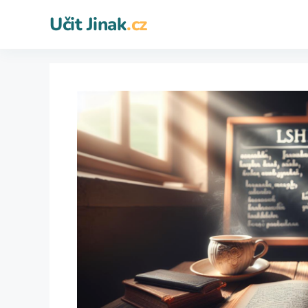
Přeskočit
Učit Jinak
.cz
na
obsah