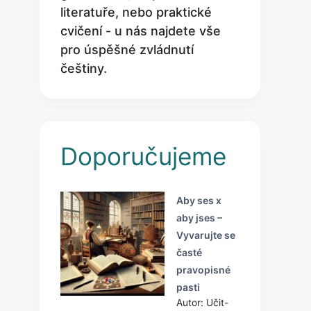
literatuře, nebo praktické
cvičení - u nás najdete vše
pro úspěšné zvládnutí
češtiny.
Doporučujeme
Aby ses x
aby jses –
Vyvarujte se
časté
pravopisné
pasti
Autor: Učit-