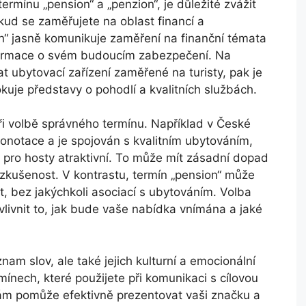
ermínu „pension“ a „penzion“, je důležité zvážit
kud se zaměřujete na oblast financí a
“ jasně komunikuje zaměření na finanční témata
 informace o svém budoucím zabezpečení. Na
 ubytovací zařízení zaměřené na turisty, pak je
kuje představy o pohodlí a kvalitních službách.
 při volbě správného termínu. Například v České
konotace a je spojován s kvalitním ubytováním,
 pro hosty atraktivní. To může mít zásadní dopad
zkušenost. V kontrastu, termín „pension“ může
it, bez jakýchkoli asociací s ubytováním. Volba
ivnit to, jak bude vaše nabídka vnímána a jaké
nam slov, ale také jejich kulturní a emocionální
ínech, které použijete při komunikaci s cílovou
ám pomůže efektivně prezentovat vaši značku a