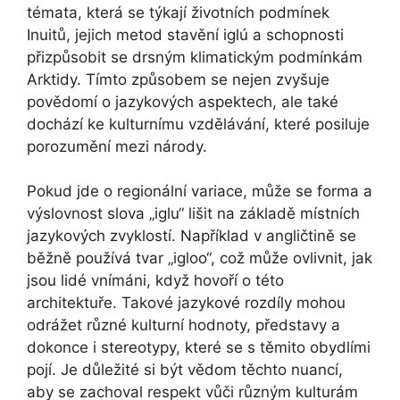
témata, která se týkají životních podmínek
Inuitů, jejich metod stavění iglú a schopnosti
přizpůsobit se drsným klimatickým podmínkám
Arktidy. Tímto způsobem se nejen zvyšuje
povědomí o jazykových aspektech, ale také
dochází ke kulturnímu vzdělávání, které posiluje
porozumění mezi národy.
Pokud jde o regionální variace, může se forma a
výslovnost slova „iglu“ lišit na základě místních
jazykových zvyklostí. Například v angličtině se
běžně používá tvar „igloo“, což může ovlivnit, jak
jsou lidé vnímáni, když hovoří o této
architektuře. Takové jazykové rozdíly mohou
odrážet různé kulturní hodnoty, představy a
dokonce i stereotypy, které se s těmito obydlími
pojí. Je důležité si být vědom těchto nuancí,
aby se zachoval respekt vůči různým kulturám