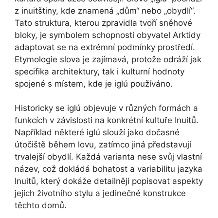
z inuitštiny, kde znamená „dům“ nebo „obydlí“.
Tato struktura, kterou zpravidla tvoří sněhové
bloky, je symbolem schopnosti obyvatel Arktidy
adaptovat se na extrémní podmínky prostředí.
Etymologie slova je zajímavá, protože odráží jak
specifika architektury, tak i kulturní hodnoty
spojené s místem, kde je iglú používáno.
Historicky se iglú objevuje v různých formách a
funkcích v závislosti na konkrétní kultuře Inuitů.
Například některé iglú slouží jako dočasné
útočiště během lovu, zatímco jiná představují
trvalejší obydlí. Každá varianta nese svůj vlastní
název, což dokládá bohatost a variabilitu jazyka
Inuitů, který dokáže detailněji popisovat aspekty
jejich životního stylu a jedinečné konstrukce
těchto domů.