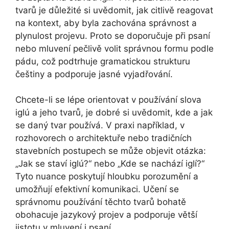
tvarů je důležité si uvědomit, jak citlivě reagovat
na kontext, aby byla zachována správnost a
plynulost projevu. Proto se doporučuje při psaní
nebo mluvení pečlivě volit správnou formu podle
pádu, což podtrhuje gramatickou strukturu
češtiny a podporuje jasné vyjadřování.
Chcete-li se lépe orientovat v používání slova
iglú a jeho tvarů, je dobré si uvědomit, kde a jak
se daný tvar používá. V praxi například, v
rozhovorech o architektuře nebo tradičních
stavebních postupech se může objevit otázka:
„Jak se staví iglú?“ nebo „Kde se nachází iglí?“
Tyto nuance poskytují hloubku porozumění a
umožňují efektivní komunikaci. Učení se
správnomu používání těchto tvarů bohatě
obohacuje jazykový projev a podporuje větší
jistotu v mluvení i psaní.