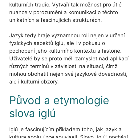
kulturních tradic. Vytváří tak možnost pro útlé
nuance v porozumění a komunikaci o těchto
unikátních a fascinujících strukturách.
Jazyk tedy hraje významnou roli nejen v určení
fyzických aspektů iglú, ale i v pokusu o
pochopení jeho kulturního kontextu a historie.
Uživatelé by se proto měli zamyslet nad aplikací
různých termínů v závislosti na situaci, čímž
mohou obohatit nejen své jazykové dovednosti,
ale i kulturní obzory.
Původ a etymologie
slova iglú
Iglú je fascinujícím příkladem toho, jak jazyk a
kultura spolu úzce souvisejí. Slovo „iglú“ pochází