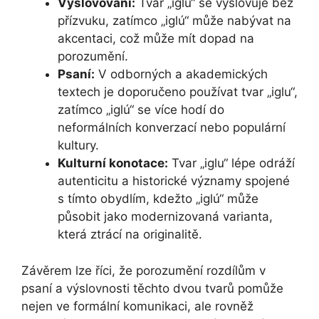
Vyslovování:
Tvar „iglu“ se vyslovuje bez
přízvuku, zatímco „iglú“ může nabývat na
akcentaci, což může mít dopad na
porozumění.
Psaní:
V odborných a akademických
textech je doporučeno používat tvar „iglu“,
zatímco „iglú“ se více hodí do
neformálních konverzací nebo populární
kultury.
Kulturní konotace:
Tvar „iglu“ lépe odráží
autenticitu a historické významy spojené
s tímto obydlím, kdežto „iglú“ může
působit jako modernizovaná varianta,
která ztrácí na originalitě.
Závěrem lze říci, že porozumění rozdílům v
psaní a výslovnosti těchto dvou tvarů pomůže
nejen ve formální komunikaci, ale rovněž