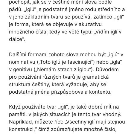
pochopit, jak se v češtině mění slova podle
pádů. „Iglú“ je podstatné jméno rodu středního a
v jeho základním tvaru se používá, zatímco „iglí“
je forma, která se objevuje v akuzativu
množného čísla, tedy ve větě typu: „Vidím iglí v
dálce“.
Dalšími formami tohoto slova mohou být „iglú“ v
nominativu („Toto iglú je fascinující“) nebo „igla“
v genitivu („Nemám strach z iglou“). Důvodem
pro používání různých tvarů je gramatická
struktura češtiny, která vyžaduje, aby se
podstatná jména přizpůsobovala kontextu.
Když používáte tvar „iglí“, je také dobré mít na
paměti, v jakých situacích je tento tvar vhodný.
Například, můžete říct: „Všechny iglí mají stejnou
konstrukci,“ čímž zdůrazňujete množné číslo,