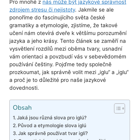
Pro mnohé z
nás může být jazykové správnost
zdrojem stresu či nejistoty
. Jakmile se ale
ponoříme do fascinujícího světa české
gramatiky a etymologie, zjistíme, že takové
učení nám otevírá dveře k většímu porozumění
jazyka a jeho krásy. Tento článek se zaměří na
vysvětlení rozdílů mezi oběma tvary, usnadní
vám orientaci a povzbudí vás v sebevědomém
používání češtiny. Pojďme tedy společně
prozkoumat, jak správně volit mezi „iglu“ a „iglu“
a proč je to důležité pro naše jazykové
dovednosti.
Obsah
Jaká jsou různá slova pro iglú?
Původ a etymologie slova iglú
Jak správně používat tvar iglí?