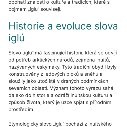
obohatí znalosti o kultuře a tradicích, které s
pojmem „iglu“ souvisejí.
Historie a evoluce slova
iglú
Slovo „iglu“ má fascinující historii, která se odvíjí
od potřeb arktických národů, zejména Inuitů,
nazývaných eskymáky. Tyto tradiční obydlí byly
konstruovány z ledových bloků a sněhu a
sloužily jako útočiště v drsných podmínkách
severních oblastí. Význam tohoto výrazu sahá
daleko do historie a odráží inuitskou kulturu a
způsob života, který je úzce spjat s přírodním
prostředím.
Etymologicky slovo „iglu“ pochází z inuitského