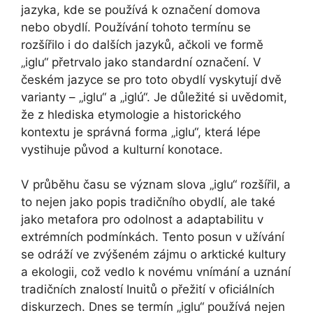
jazyka, kde se používá k označení domova
nebo obydlí. Používání tohoto termínu se
rozšířilo i do dalších jazyků, ačkoli ve formě
„iglu“ přetrvalo jako standardní označení. V
českém jazyce se pro toto obydlí vyskytují dvě
varianty – „iglu“ a „iglú“. Je důležité si uvědomit,
že z hlediska etymologie a historického
kontextu je správná forma „iglu“, která lépe
vystihuje původ a kulturní konotace.
V průběhu času se význam slova „iglu“ rozšířil, a
to nejen jako popis tradičního obydlí, ale také
jako metafora pro odolnost a adaptabilitu v
extrémních podmínkách. Tento posun v užívání
se odráží ve zvýšeném zájmu o arktické kultury
a ekologii, což vedlo k novému vnímání a uznání
tradičních znalostí Inuitů o přežití v oficiálních
diskurzech. Dnes se termín „iglu“ používá nejen