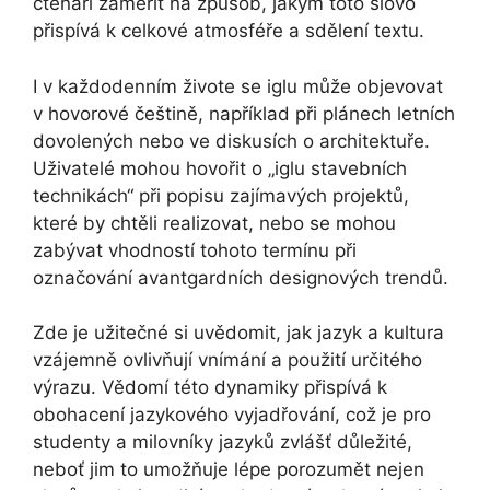
čtenáři zaměřit na způsob, jakým toto slovo
přispívá k celkové atmosféře a sdělení textu.
I v každodenním živote se iglu může objevovat
v hovorové češtině, například při plánech letních
dovolených nebo ve diskusích o architektuře.
Uživatelé mohou hovořit o „iglu stavebních
technikách“ při popisu zajímavých projektů,
které by chtěli realizovat, nebo se mohou
zabývat vhodností tohoto termínu při
označování avantgardních designových trendů.
Zde je užitečné si uvědomit, jak jazyk a kultura
vzájemně ovlivňují vnímání a použití určitého
výrazu. Vědomí této dynamiky přispívá k
obohacení jazykového vyjadřování, což je pro
studenty a milovníky jazyků zvlášť důležité,
neboť jim to umožňuje lépe porozumět nejen