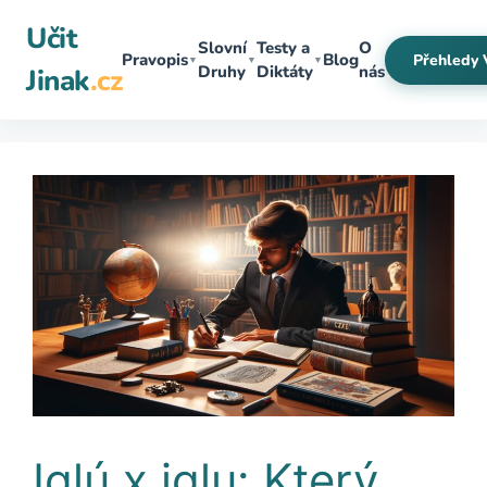
Přeskočit
Učit
na
Slovní
Testy a
O
Pravopis
Blog
Přehledy 
▼
▼
▼
obsah
Druhy
Diktáty
nás
Jinak
.cz
Iglú x iglu: Který