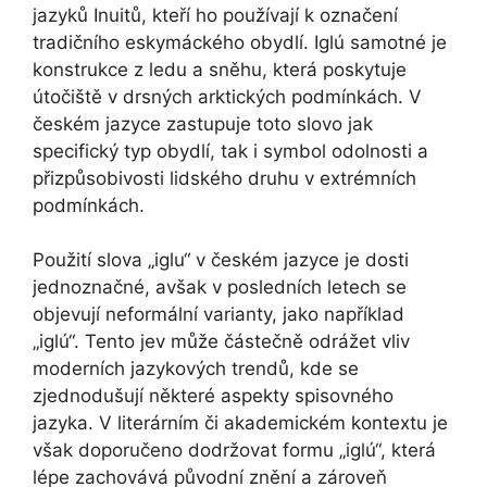
jazyků Inuitů, kteří ho používají k označení
tradičního eskymáckého obydlí. Iglú samotné je
konstrukce z ledu a sněhu, která poskytuje
útočiště v drsných arktických podmínkách. V
českém jazyce zastupuje toto slovo jak
specifický typ obydlí, tak i symbol odolnosti a
přizpůsobivosti lidského druhu v extrémních
podmínkách.
Použití slova „iglu“ v českém jazyce je dosti
jednoznačné, avšak v posledních letech se
objevují neformální varianty, jako například
„iglú“. Tento jev může částečně odrážet vliv
moderních jazykových trendů, kde se
zjednodušují některé aspekty spisovného
jazyka. V literárním či akademickém kontextu je
však doporučeno dodržovat formu „iglú“, která
lépe zachovává původní znění a zároveň