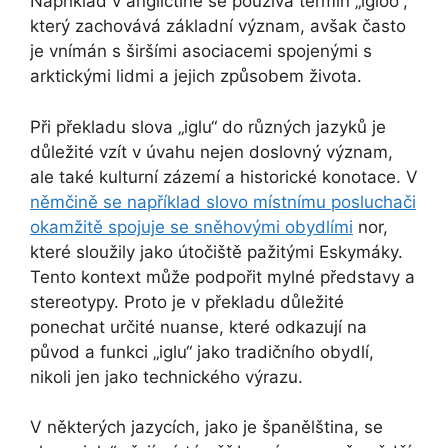
Například v angličtině se používá termín „igloo“,
který zachovává základní význam, avšak často
je vnímán s širšími asociacemi spojenými s
arktickými lidmi a jejich způsobem života.
Při překladu slova „iglu“ do různých jazyků je
důležité vzít v úvahu nejen doslovný význam,
ale také kulturní zázemí a historické konotace. V
němčině se například slovo místnímu posluchači
okamžitě spojuje se sněhovými obydlími
nor,
které sloužily jako útočiště pažitými Eskymáky.
Tento kontext může podpořit mylné představy a
stereotypy. Proto je v překladu důležité
ponechat určité nuanse, které odkazují na
původ a funkci „iglu“ jako tradičního obydlí,
nikoli jen jako technického výrazu.
V některých jazycích, jako je španělština, se