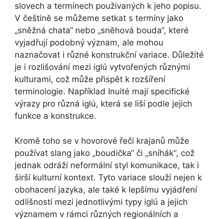
slovech a termínech použivaných k jeho popisu.
V češtině se můžeme setkat s termíny jako
„sněžná chata“ nebo „sněhová bouda“, které
vyjadřují podobný význam, ale mohou
naznačovat i různé konstrukční variace. Důležité
je i rozlišování mezi iglú vytvořených různými
kulturami, což může přispět k rozšíření
terminologie. Například Inuité mají specifické
výrazy pro různá iglú, která se liší podle jejich
funkce a konstrukce.
Kromě toho se v hovorové řeči krajanů může
používat slang jako „boudička“ či „sníhák“, což
jednak odráží neformální styl komunikace, tak i
širší kulturní kontext. Tyto variace slouží nejen k
obohacení jazyka, ale také k lepšímu vyjádření
odlišností mezi jednotlivými typy iglú a jejich
významem v rámci různých regionálních a