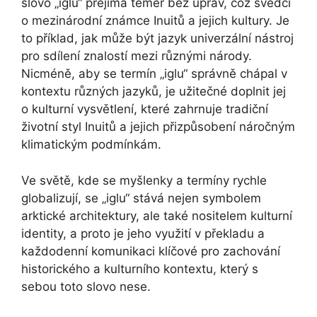
slovo „iglu“ přejímá téměř bez úprav, což svědčí
o mezinárodní známce Inuitů a jejich kultury. Je
to příklad, jak může být jazyk univerzální nástroj
pro sdílení znalostí mezi různými národy.
Nicméně, aby se termín „iglu“ správně chápal v
kontextu různých jazyků, je užitečné doplnit jej
o kulturní vysvětlení, které zahrnuje tradiční
životní styl Inuitů a jejich přizpůsobení náročným
klimatickým podmínkám.
Ve světě, kde se myšlenky a termíny rychle
globalizují, se „iglu“ stává nejen symbolem
arktické architektury, ale také nositelem kulturní
identity, a proto je jeho využití v překladu a
každodenní komunikaci klíčové pro zachování
historického a kulturního kontextu, který s
sebou toto slovo nese.