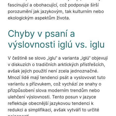
fascinující a obohacující, což podporuje širší
porozumění jak jazykovým, tak kulturním nebo
ekologickým aspektům života.
Chyby v psaní a
výslovnosti iglú vs. iglu
V češtině se slovo „iglu“ a varianta „iglú“ objevují
v diskuzích o tradičních arktických přístřešcích,
avšak jejich použití není zcela jednoznačné.
Mnozí lidé mají tendenci psát a vyslovovat tuto
variantu s přízvukem, což vychází ze snahy o
přizpůsobení slova moderním trendům nebo
ulehčení výslovnosti. Tento posun v jazyce
reflektuje obecnější jazykovou tendenci k
redukci a simplifikaci, avšak vytváří to určité