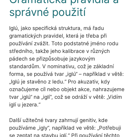
správné použití
Iglú, jako specifická struktura, má řadu
gramatických pravidel, která je třeba při
používání zvážit. Toto podstatné jméno rodu
středního, takže jeho kalibrace v různých
pádech se přizpůsobuje jazykovým
standardům. V nominativu, což je základní
forma, se používá tvar „iglú“ – například v větě:
„Iglú je stavěno z ledu.“ Pro akuzativ, kdy
označujeme cíl nebo objekt akce, nahrazujeme
tvar „iglú“ na „iglí“, což se odráží v větě: „Vidím
iglí u jezera.“
Další užitečné tvary zahrnují genitiv, kde
používáme „igly“, například ve větě: „Potřebuji
se zeptat na stavbu iglí.“ Při používání těchto