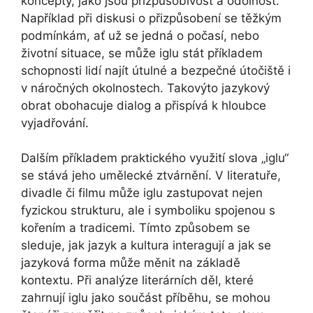
koncepty, jako jsou přizpůsobivost a odolnost.
Například při diskusi o přizpůsobení se těžkým
podmínkám, ať už se jedná o počasí, nebo
životní situace, se může iglu stát příkladem
schopnosti lidí najít útulné a bezpečné útočiště i
v náročných okolnostech. Takovýto jazykový
obrat obohacuje dialog a přispívá k hloubce
vyjadřování.
Dalším příkladem praktického využití slova „iglu“
se stává jeho umělecké ztvárnění. V literatuře,
divadle či filmu může iglu zastupovat nejen
fyzickou strukturu, ale i symboliku spojenou s
kořením a tradicemi. Tímto způsobem se
sleduje, jak jazyk a kultura interagují a jak se
jazyková forma může měnit na základě
kontextu. Při analýze literárních děl, které
zahrnují iglu jako součást příběhu, se mohou