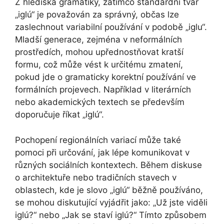
Z hlediska gramatiky, zatímco standardní tvar
„iglú“ je považován za správný, občas lze
zaslechnout variabilní používání v podobě „iglu“.
Mladší generace, zejména v neformálních
prostředích, mohou upřednostňovat kratší
formu, což může vést k určitému zmatení,
pokud jde o gramaticky korektní používání ve
formálních projevech. Například v literárních
nebo akademických textech se především
doporučuje říkat „iglú“.
Pochopení regionálních variací může také
pomoci při určování, jak lépe komunikovat v
různých sociálních kontextech. Během diskuse
o architektuře nebo tradičních stavech v
oblastech, kde je slovo „iglú“ běžně používáno,
se mohou diskutující vyjádřit jako: „Už jste viděli
iglú?“ nebo „Jak se staví iglú?“ Tímto způsobem