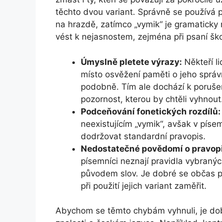
těchto dvou variant. Správně se používá 
na hrazdě, zatímco „vymik“ je gramaticky
vést k nejasnostem, zejména při psaní šk
Úmyslně pletete výrazy:
Někteří li
místo osvěžení paměti o jeho správné
podobně. Tím ale dochází k poruše
pozornost, kterou by chtěli vyhnout
Podceňování fonetických rozdílů:
neexistujícím „vymik“, avšak v pís
dodržovat standardní pravopis.
Nedostatečné povědomí o pravopi
písemníci neznají pravidla vybraný
původem slov. Je dobré se občas po
při použití jejich variant zaměřit.
Abychom se těmto chybám vyhnuli, je dobr