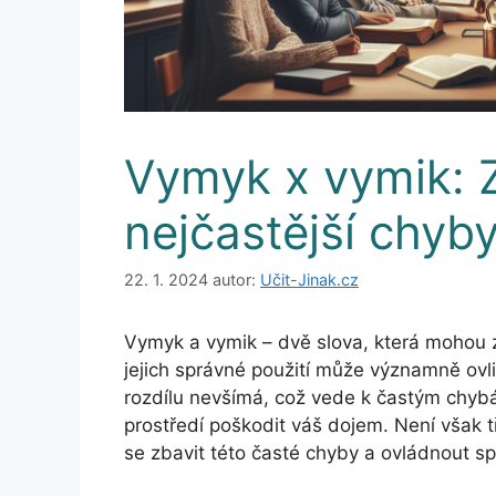
Vymyk x vymik: 
nejčastější chyby
22. 1. 2024
autor:
Učit-Jinak.cz
Vymyk a vymik – dvě slova, která mohou 
jejich správné použití může významně ovliv
rozdílu nevšímá, což vede k častým chyb
prostředí poškodit váš dojem. Není však t
se zbavit této časté chyby a ovládnout s