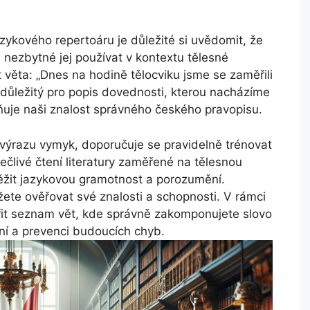
zykového repertoáru je důležité si uvědomit, že
 nezbytné jej používat v kontextu tělesné
věta: „Dnes na hodině tělocviku jsme se zaměřili
 důležitý pro popis dovednosti, kterou nacházíme
ňuje naši znalost správného českého pravopisu.
výrazu vymyk, doporučuje se pravidelně trénovat
ečlivé čtení literatury zaměřené na tělesnou
žit jazykovou gramotnost a porozumění.
žete ověřovat své znalosti a schopnosti. V rámci
řit seznam vět, kde správně zakomponujete slovo
ení a prevenci budoucích chyb.