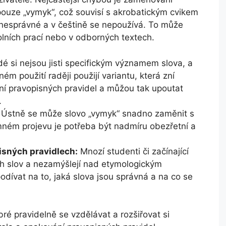
pouze „vymyk“, což souvisí s akrobatickým cvikem
 nesprávné a v češtině se nepoužívá. To může
olních prací nebo v odborných textech.
dé si nejsou jisti specifickým významem slova, a
m použití raději použijí variantu, která zní
ní pravopisných pravidel a můžou tak upoutat
.
Ústně se může slovo „vymyk“ snadno zaměnit s
emném projevu je potřeba být nadmíru obezřetní a
sných pravidlech:
Mnozí studenti či začínající
ch slov a nezamýšlejí nad etymologickým
dívat na to, jaká slova jsou správná a na co se
é pravidelně se vzdělávat a rozšiřovat si