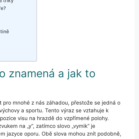
 triky
ře?
tině
o znamená a jak to
t pro mnohé z nás záhadou, přestože se jedná o
výchovy a sportu. Tento výraz se vztahuje k
 pozice visu na hrazdě do vzpřímené polohy.
vukem na „y“, zatímco slovo „vymik“ je
ém jazyce oporu. Obě slova mohou znít podobně,