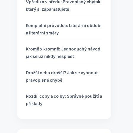
Vpředu x v předu: Pravopisný chyták,
který si zapamatujete
Kompletní průvodce: Literární období
a literární směry
Kromě x kromně: Jednoduchý návod,
jak se už nikdy nesplést
Dražší nebo drašší? Jak se vyhnout
pravopisné chybě
Rozdíl coby a co by: Správné použití a
příklady