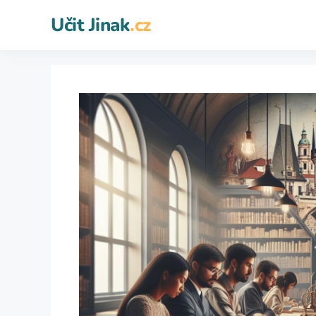
Přeskočit
Učit Jinak
.cz
na
obsah