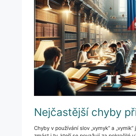
Nejčastější chyby př
Chyby v používání slov „vymyk“ a „vymik
zmást i ty, kteří se považují za pokročilé