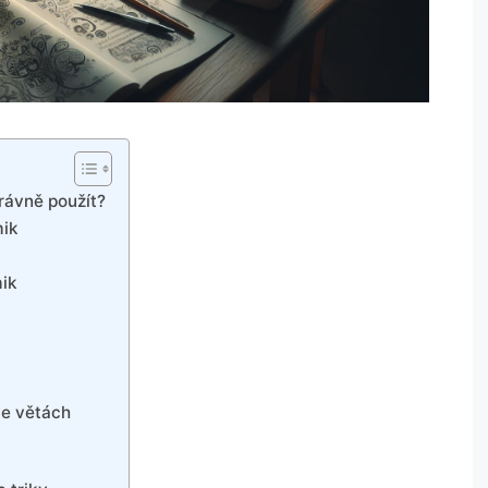
rávně použít?
mik
mik
ve větách