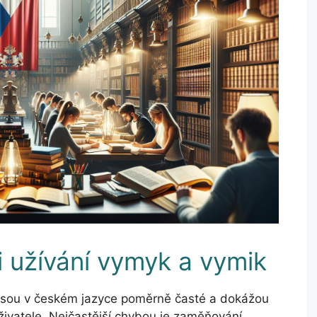
i užívání vymyk a vymik
“ jsou v českém jazyce poměrně časté a dokážou
 uživatele. Nejčastější chybou je zaměňování