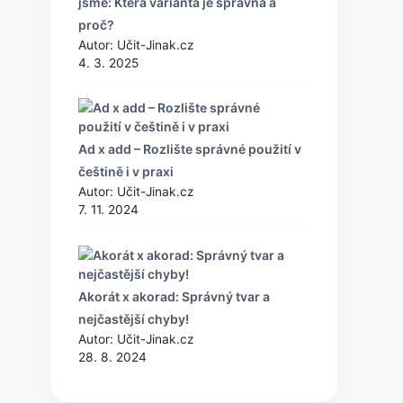
jsme: Která varianta je správná a
proč?
Autor: Učit-Jinak.cz
4. 3. 2025
Ad x add – Rozlište správné použití v
češtině i v praxi
Autor: Učit-Jinak.cz
7. 11. 2024
Akorát x akorad: Správný tvar a
nejčastější chyby!
Autor: Učit-Jinak.cz
28. 8. 2024