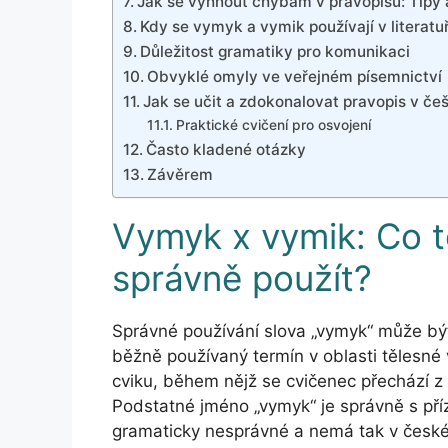
Jak se vyhnout chybám v pravopisu: Tipy a
Kdy se vymyk a vymik používají v literatu
Důležitost gramatiky pro komunikaci
Obvyklé omyly ve veřejném písemnictví
Jak se učit a zdokonalovat pravopis v češ
Praktické cvičení pro osvojení
Často kladené otázky
Závěrem
Vymyk x vymik: Co t
správně použít?
Správné používání slova „vymyk“ může bý
běžně používaný termín v oblasti tělesné 
cviku, během nějž se cvičenec přechází z
Podstatné jméno „vymyk“ je správně s příz
gramaticky nesprávné a nemá tak v česk