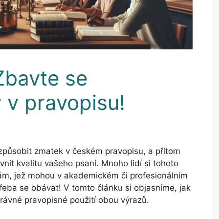
Zbavte se
 v pravopisu!
způsobit zmatek v českém pravopisu, a přitom
nit kvalitu vašeho psaní. Mnoho lidí si tohoto
ám, jež mohou v akademickém či profesionálním
řeba se obávat! V tomto článku si objasníme, jak
právné pravopisné použití obou výrazů.