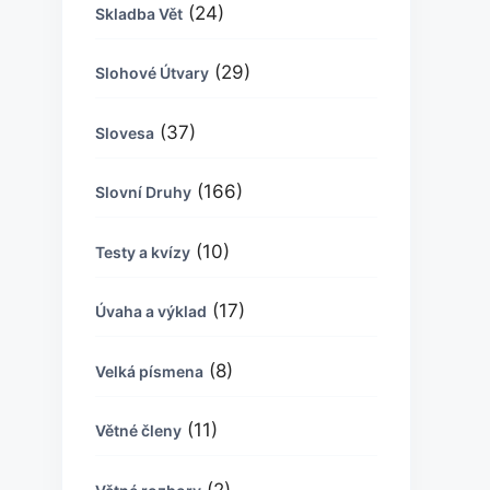
(24)
Skladba Vět
(29)
Slohové Útvary
(37)
Slovesa
(166)
Slovní Druhy
(10)
Testy a kvízy
(17)
Úvaha a výklad
(8)
Velká písmena
(11)
Větné členy
(2)