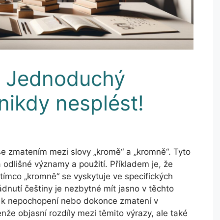
: Jednoduchý
nikdy nesplést!
l se zmatením mezi slovy „kromě“ a „kromně“. Tyto
 odlišné významy a použití. Příkladem je, že
tímco „kromně“ se vyskytuje ve specifických
dnutí češtiny je nezbytné mít jasno v těchto
t k nepochopení nebo dokonce zmatení v
že objasní rozdíly mezi těmito výrazy, ale také