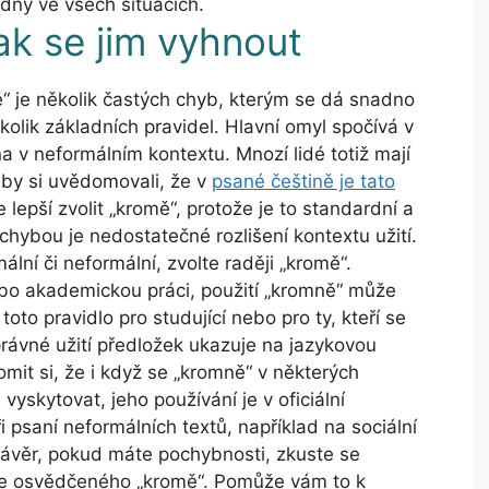
dný ve všech situacích.
ak se jim vyhnout
ě“ je několik častých chyb, kterým se dá snadno
lik základních pravidel. Hlavní omyl spočívá v
 v neformálním kontextu. Mnozí lidé totiž mají
 by si uvědomovali, že v
psané češtině je tato
e lepší zvolit „kromě“, protože je to standardní a
chybou je nedostatečné rozlišení kontextu užití.
mální či neformální, zvolte raději „kromě“.
ebo akademickou práci, použití „kromně“ může
toto pravidlo pro studující nebo pro ty, kteří se
právné užití předložek ukazuje na jazykovou
mit si, že i když se „kromně“ v některých
vyskytovat, jeho používání je v oficiální
 psaní neformálních textů, například na sociální
a závěr, pokud máte pochybnosti, zkuste se
 se osvědčeného „kromě“. Pomůže vám to k