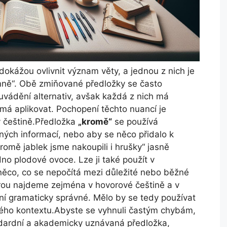
dokážou ovlivnit význam věty, a jednou z nich je
omně“. Obě zmiňované předložky se často
 uvádění alternativ, avšak každá z nich má
 má aplikovat. Pochopení těchto nuancí je
v češtině.Předložka
„kromě“
se používá
ých informací, nebo aby se něco přidalo k
romě jablek jsme nakoupili i hrušky“ jasně
dno plodové ovoce. Lze ji také použít v
ěco, co se nepočítá mezi důležité nebo běžné
erou najdeme zejména v hovorové češtině a v
není gramaticky správné. Mělo by se tedy používat
vého kontextu.Abyste se vyhnuli častým chybám,
ndardní a akademicky uznávaná předložka,