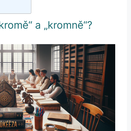
kromě“ a „kromně“?