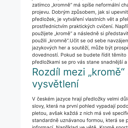
zatímco „kromně“ má spíše neformální ch
projevu. Dobrým způsobem, jak si upevnit
předložek, je vytváření vlastních vět a p
prostřednictvím praktických cvičení. Např
použijete „kromě“ a následně si představit
použili „kromně“.Učit se od sebe navzáje
jazykových her a soutěží, může být prosp
dovedností. Pokud se budete řídit těmito r
předložkami se pro vás stane snadnější a 
Rozdíl mezi „kromě“ 
vysvětlení
V českém jazyce hrají předložky velmi důle
slovy, která na první pohled vypadají po
pletou, avšak každá z nich má své specifi
standardně uznávanou formou, která se p
informací. Například ve větě „Kromě spor