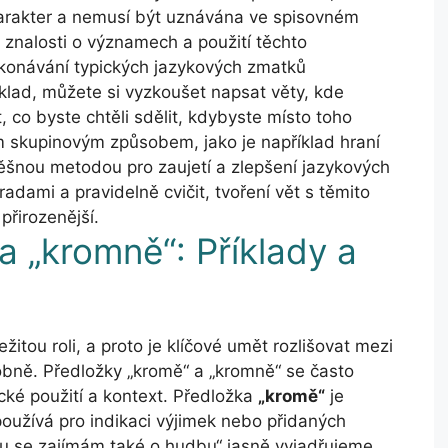
arakter a nemusí být uznávána ve spisovném
 znalosti o významech a použití těchto
řekonávání typických jazykových zmatků
íklad, můžete si vyzkoušet napsat věty, kde
, co byste chtěli sdělit, kdybyste místo toho
m skupinovým způsobem, jako je například hraní
ěšnou metodou pro zaujetí a zlepšení jazykových
adami a pravidelně cvičit, tvoření vět s těmito
přirozenější.
a „kromně“: Příklady a
žitou roli, a proto je klíčové umět rozlišovat mezi
dobně. Předložky „kromě“ a „kromně“ se často
cké použití a kontext. Předložka
„kromě“
je
oužívá pro indikaci výjimek nebo přidaných
tu se zajímám také o hudbu“ jasně vyjadřujeme,