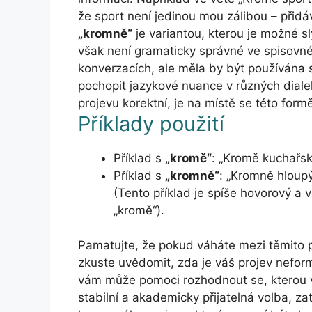
že sport není jedinou mou zálibou – přidá
„kromně“
je variantou, kterou je možné sl
však není gramaticky správné ve spisovné
konverzacích, ale měla by být používána 
pochopit jazykové nuance v různých dia
projevu korektní, je na místě se této form
Příklady použití
Příklad s
„kromě“
: „Kromě kuchařsk
Příklad s
„kromně“
: „Kromně hloupý
(Tento příklad je spíše hovorový a
„kromě“).
Pamatujte, že pokud váháte mezi těmito př
zkuste uvědomit, zda je váš projev neform
vám může pomoci rozhodnout se, kterou va
stabilní a akademicky přijatelná volba, z