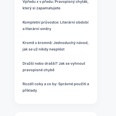
Vpředu x v předu: Pravopisný chyták,
který si zapamatujete
Kompletní průvodce: Literární období
a literární směry
Kromě x kromně: Jednoduchý návod,
jak se už nikdy nesplést
Dražší nebo drašší? Jak se vyhnout
pravopisné chybě
Rozdíl coby a co by: Správné použití a
příklady