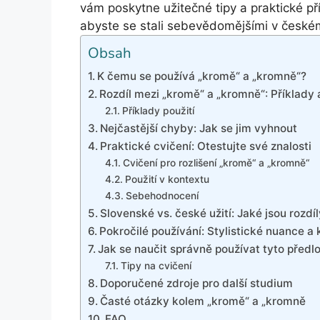
vám poskytne užitečné tipy a praktické pří
abyste se stali sebevědomějšími v české
Obsah
K čemu se používá „kromě“ a „kromně“?
Rozdíl mezi „kromě“ a „kromně“: Příklady 
Příklady použití
Nejčastější chyby: Jak se jim vyhnout
Praktické cvičení: Otestujte své znalosti
Cvičení pro rozlišení „kromě“ a „kromně“
Použití v kontextu
Sebehodnocení
Slovenské vs. české užití: Jaké jsou rozdí
Pokročilé používání: Stylistické nuance a 
Jak se naučit správně používat tyto předl
Tipy na cvičení
Doporučené zdroje pro další studium
Časté otázky kolem „kromě“ a „kromně
FAQ