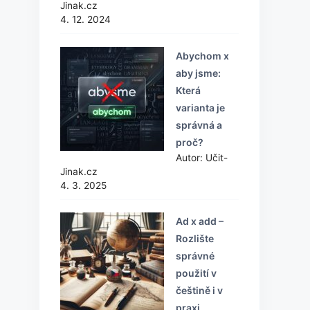
Jinak.cz
4. 12. 2024
Abychom x
aby jsme:
Která
varianta je
správná a
proč?
Autor: Učit-
Jinak.cz
4. 3. 2025
Ad x add –
Rozlište
správné
použití v
češtině i v
praxi