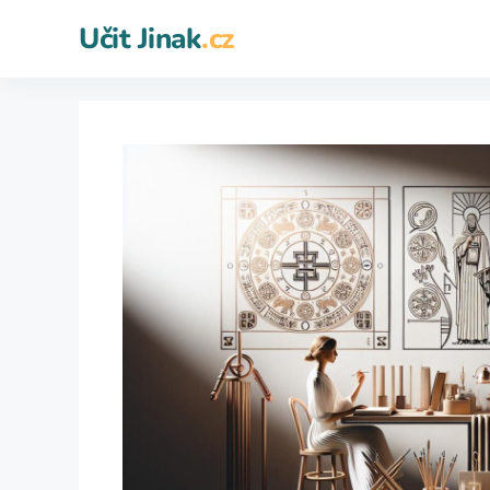
Přeskočit
Učit Jinak
.cz
na
obsah