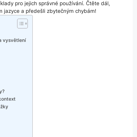
klady pro jejich správné používání. Čtěte dál,
m jazyce a předešli zbytečným chybám!
a vysvětlení
ly?
kontext
ožky