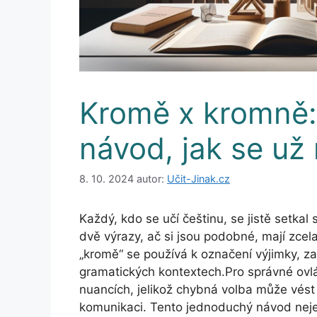
Kromě x kromně
návod, jak se už 
8. 10. 2024
autor:
Učit-Jinak.cz
Každý, kdo se učí češtinu, se jistě setka
dvě výrazy, ač si jsou podobné, mají zcela
„kromě“ se používá k označení výjimky, za
gramatických kontextech.Pro správné ovlá
nuancích, jelikož chybná volba může vés
komunikaci. Tento jednoduchý návod nejen