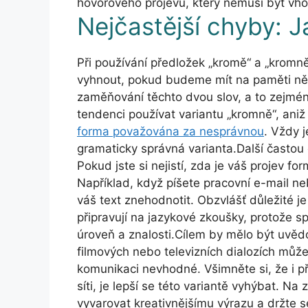
hovorového projevu, který nemusí být vho
Nejčastější chyby: J
Při používání předložek „kromě“ a „kromn
vyhnout, pokud budeme mít na paměti něko
zaměňování těchto dvou slov, a to zejména
tendenci používat variantu „kromně“, aniž
forma považována za nesprávnou
. Vždy j
gramaticky správná varianta.Další častou 
Pokud jste si nejistí, zda je váš projev for
Například, když píšete pracovní e-mail n
váš text znehodnotit. Obzvlášť důležité je 
připravují na jazykové zkoušky, protože s
úroveň a znalosti.Cílem by mělo být uvědo
filmových nebo televizních dialozích může 
komunikaci nevhodné. Všimněte si, že i při
síti, je lepší se této variantě vyhýbat. N
vyvarovat kreativnějšímu výrazu a držte