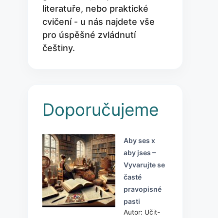
literatuře, nebo praktické
cvičení - u nás najdete vše
pro úspěšné zvládnutí
češtiny.
Doporučujeme
Aby ses x
aby jses –
Vyvarujte se
časté
pravopisné
pasti
Autor: Učit-