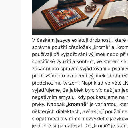
V českém jazyce existují drobnosti, které 
správné použití předložek „kromě“ a „kr
používají při vyjadřování výjimek nebo při
specifické využití a kontext, ve kterém se
zásadní pro správné vyjadřování a psaní 
především pro označení výjimek, dodatečn
předchozímu tvrzení. Například ve větě „K
vyjadřujeme, že jablek bylo víc než jen je
negativním smyslu, kdy poukazujeme na n
prvky. Naopak
„kromně“
je variantou, kt
některých dialektech, avšak její použití 
s opatrností a v rámci nezvyklého jazyko
je dobré si pamatovat, že „kromě“ je sta