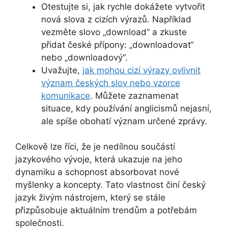
Otestujte si, jak rychle dokážete vytvořit
nová slova z cizích výrazů. Například
vezměte slovo „download“ a zkuste
přidat české přípony: „downloadovat“
nebo „downloadový“.
Uvažujte,
jak mohou cizí výrazy ovlivnit
význam českých slov nebo vzorce
komunikace
. Můžete zaznamenat
situace, kdy používání anglicismů nejasní,
ale spíše obohatí význam určené zprávy.
Celkově lze říci, že je nedílnou součástí
jazykového vývoje, která ukazuje na jeho
dynamiku a schopnost absorbovat nové
myšlenky a koncepty. Tato vlastnost činí český
jazyk živým nástrojem, který se stále
přizpůsobuje aktuálním trendům a potřebám
společnosti.