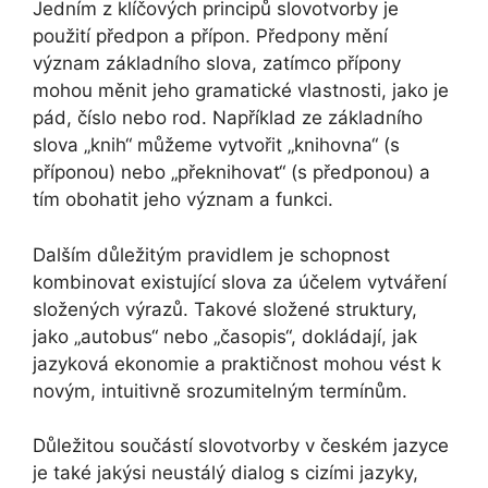
Jedním z klíčových principů slovotvorby je
použití předpon a přípon. Předpony mění
význam základního slova, zatímco přípony
mohou měnit jeho gramatické vlastnosti, jako je
pád, číslo nebo rod. Například ze základního
slova „knih“ můžeme vytvořit „knihovna“ (s
příponou) nebo „překnihovat“ (s předponou) a
tím obohatit jeho význam a funkci.
Dalším důležitým pravidlem je schopnost
kombinovat existující slova za účelem vytváření
složených výrazů. Takové složené struktury,
jako „autobus“ nebo „časopis“, dokládají, jak
jazyková ekonomie a praktičnost mohou vést k
novým, intuitivně srozumitelným termínům.
Důležitou součástí slovotvorby v českém jazyce
je také jakýsi neustálý dialog s cizími jazyky,