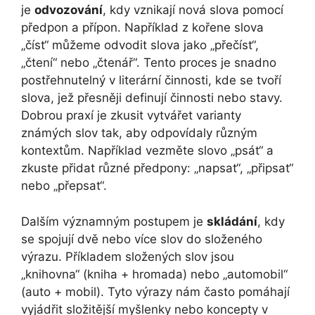
je
odvozování
, kdy vznikají nová slova pomocí
předpon a přípon. Například z kořene slova
„číst“ můžeme odvodit slova jako „přečíst“,
„čtení“ nebo „čtenář“. Tento proces je snadno
postřehnutelný v literární činnosti, kde se tvoří
slova, jež přesněji definují činnosti nebo stavy.
Dobrou praxí je zkusit vytvářet varianty
známých slov tak, aby odpovídaly různým
kontextům. Například vezměte slovo „psát“ a
zkuste přidat různé předpony: „napsat“, „připsat“
nebo „přepsat“.
Dalším významným postupem je
skládání
, kdy
se spojují dvě nebo více slov do složeného
výrazu. Příkladem složených slov jsou
„knihovna“ (kniha + hromada) nebo „automobil“
(auto + mobil). Tyto výrazy nám často pomáhají
vyjádřit složitější myšlenky nebo koncepty v