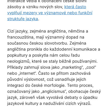
interakce vedla k obohacení české slovní
zásoby a vzniku nových slov,
která často
vyplňují mezery ve významové nebo funkční
struktuře jazyka
.
Cizí jazyky, zejména angličtina, němčina a
francouzština, mají významný dopad na
současnou českou slovotvorbu. Zejména
angličtina pronikla do každodenní komunikace a
popkultury a poskytla nám celou řadu
neologizmů, které se staly běžně používanými.
Příklady zahrnují slova jako „marketing“, „cool“
nebo „internet“. Často se přitom zachovává
původní výslovnost, což usnadňuje jejich
integraci do české morfologie. Tento proces,
označovaný jako „anglicismus“, obohacuje český
jazyk, zároveň však vyvolává debaty o úpadku
jazykové kultury a nadužívání cizích výrazů.