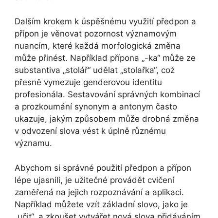
Dalším krokem k úspěšnému využití předpon a
přípon je věnovat pozornost významovým
nuancím, které každá morfologická změna
může přinést. Například přípona „-ka“ může ze
substantiva „stolář“ udělat „stolařka“, což
přesně vymezuje genderovou identitu
profesionála. Sestavování správných kombinací
a prozkoumání synonym a antonym často
ukazuje, jakým způsobem může drobná změna
v odvození slova vést k úplně různému
významu.
Abychom si správné použití předpon a přípon
lépe ujasnili, je užitečné provádět cvičení
zaměřená na jejich rozpoznávání a aplikaci.
Například můžete vzít základní slovo, jako je
„učit“, a zkoušet vytvářet nová slova přidáváním