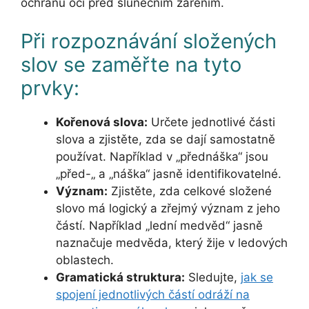
ochranu očí před slunečním zářením.
Při rozpoznávání složených
slov se zaměřte na tyto
prvky:
Kořenová slova:
Určete jednotlivé části
slova a zjistěte, zda se dají samostatně
používat. Například v „přednáška“ jsou
„před-„ a „náška“ jasně identifikovatelné.
Význam:
Zjistěte, zda celkové složené
slovo má logický a zřejmý význam z jeho
částí. Například „lední medvěd“ jasně
naznačuje medvěda, který žije v ledových
oblastech.
Gramatická struktura:
Sledujte,
jak se
spojení jednotlivých částí odráží na