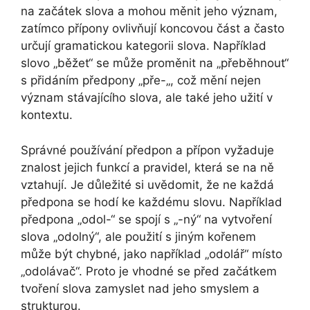
na začátek slova a mohou měnit jeho význam,
zatímco přípony ovlivňují koncovou část a často
určují gramatickou kategorii slova. Například
slovo „běžet“ se může proměnit na „přeběhnout“
s přidáním předpony „pře-„, což mění nejen
význam stávajícího slova, ale také jeho užití v
kontextu.
Správné používání předpon a přípon vyžaduje
znalost jejich funkcí a pravidel, která se na ně
vztahují. Je důležité si uvědomit, že ne každá
předpona se hodí ke každému slovu. Například
předpona „odol-“ se spojí s „-ný“ na vytvoření
slova „odolný“, ale použití s jiným kořenem
může být chybné, jako například „odolář“ místo
„odolávač“. Proto je vhodné se před začátkem
tvoření slova zamyslet nad jeho smyslem a
strukturou.