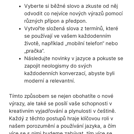
Vyberte si běžné slovo a zkuste od něj
odvodit co nejvíce nových výrazů pomocí
různých přípon a předpon.
Vytvořte složená slova z termínů, které
se používají ve vašem každodenním
životě, například „mobilní telefon“ nebo
„pračka“.
Následujte novinky v jazyce a pokuste se
zapojit neologismy do svých
každodenních konverzací, abyste byli
moderní a relevantní.
Tímto způsobem se nejen obohatíte o nové
výrazy, ale také se posílí vaše schopnosti v
kreativním vyjadřování a plynulosti v češtině.
Každý z těchto postupů hraje klíčovou roli v
našem porozumění a používání jazyka, a čím
více se s nimi budeme zabývat, tím více se