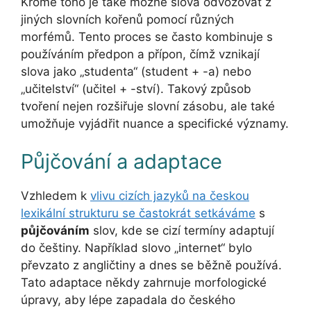
Kromě toho je také možné slova odvozovat z
jiných slovních kořenů pomocí různých
morfémů. Tento proces se často kombinuje s
používáním předpon a přípon, čímž vznikají
slova jako „studenta“ (student + -a) nebo
„učitelství“ (učitel + -ství). Takový způsob
tvoření nejen rozšiřuje slovní zásobu, ale také
umožňuje vyjádřit nuance a specifické významy.
Půjčování a adaptace
Vzhledem k
vlivu cizích jazyků na českou
lexikální strukturu se častokrát setkáváme
s
půjčováním
slov, kde se cizí termíny adaptují
do češtiny. Například slovo „internet“ bylo
převzato z angličtiny a dnes se běžně používá.
Tato adaptace někdy zahrnuje morfologické
úpravy, aby lépe zapadala do českého