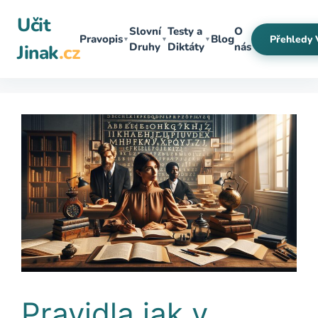
Přeskočit
Učit
na
Slovní
Testy a
O
Pravopis
Blog
Přehledy 
▼
▼
▼
obsah
Druhy
Diktáty
nás
Jinak
.cz
Pravidla jak v