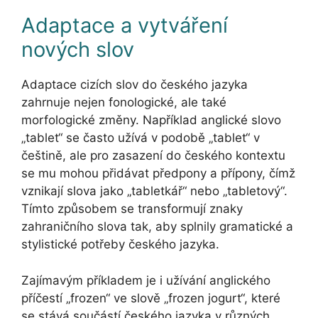
Adaptace a vytváření
nových slov
Adaptace cizích slov do českého jazyka
zahrnuje nejen fonologické, ale také
morfologické změny. Například anglické slovo
„tablet“ se často užívá v podobě „tablet“ v
češtině, ale pro zasazení do českého kontextu
se mu mohou přidávat předpony a přípony, čímž
vznikají slova jako „tabletkář“ nebo „tabletový“.
Tímto způsobem se transformují znaky
zahraničního slova tak, aby splnily gramatické a
stylistické potřeby českého jazyka.
Zajímavým příkladem je i užívání anglického
příčestí „frozen“ ve slově „frozen jogurt“, které
se stává součástí českého jazyka v různých