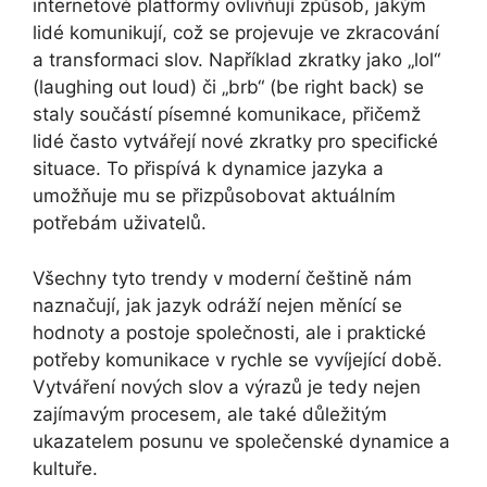
internetové platformy ovlivňují způsob, jakým
lidé komunikují, což se projevuje ve zkracování
a transformaci slov. Například zkratky jako „lol“
(laughing out loud) či „brb“ (be right back) se
staly součástí písemné komunikace, přičemž
lidé často vytvářejí nové zkratky pro specifické
situace. To přispívá k dynamice jazyka a
umožňuje mu se přizpůsobovat aktuálním
potřebám uživatelů.
Všechny tyto trendy v moderní češtině nám
naznačují, jak jazyk odráží nejen měnící se
hodnoty a postoje společnosti, ale i praktické
potřeby komunikace v rychle se vyvíjející době.
Vytváření nových slov a výrazů je tedy nejen
zajímavým procesem, ale také důležitým
ukazatelem posunu ve společenské dynamice a
kultuře.