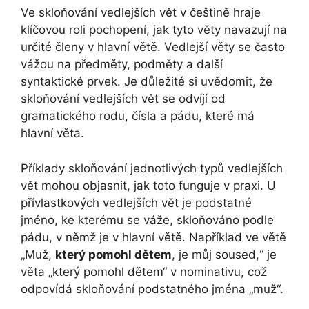
Ve skloňování vedlejších vět v češtině hraje
klíčovou roli pochopení, jak tyto věty navazují na
určité členy v hlavní větě. Vedlejší věty se často
vážou na předměty, podměty a další
syntaktické prvek. Je důležité si uvědomit, že
skloňování vedlejších vět se odvíjí od
gramatického rodu, čísla a pádu, které má
hlavní věta.
Příklady skloňování jednotlivých typů vedlejších
vět mohou objasnit, jak toto funguje v praxi. U
přívlastkových vedlejších vět je podstatné
jméno, ke kterému se váže, skloňováno podle
pádu, v němž je v hlavní větě. Například ve větě
„Muž,
který pomohl dětem
, je můj soused,“ je
věta „který pomohl dětem“ v nominativu, což
odpovídá skloňování podstatného jména „muž“.