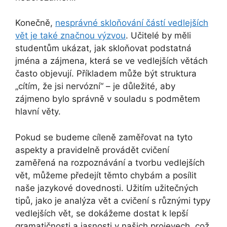
Konečně,
nesprávné skloňování částí vedlejších
vět je také značnou výzvou
. Učitelé by měli
studentům ukázat, jak skloňovat podstatná
jména a zájmena, která se ve vedlejších větách
často objevují. Příkladem může být struktura
„cítím, že jsi nervózní“ – je důležité, aby
zájmeno bylo správně v souladu s podmětem
hlavní věty.
Pokud se budeme cíleně zaměřovat na tyto
aspekty a pravidelně provádět cvičení
zaměřená na rozpoznávání a tvorbu vedlejších
vět, můžeme předejít těmto chybám a posílit
naše jazykové dovednosti. Užitím užitečných
tipů, jako je analýza vět a cvičení s různými typy
vedlejších vět, se dokážeme dostat k lepší
gramatičnosti a jasnosti v našich projevech, což