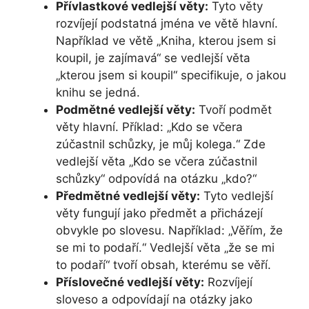
Přívlastkové vedlejší věty:
Tyto věty
rozvíjejí podstatná jména ve větě hlavní.
Například ve větě „Kniha, kterou jsem si
koupil, je zajímavá“ se vedlejší věta
„kterou jsem si koupil“ specifikuje, o jakou
knihu se jedná.
Podmětné vedlejší věty:
Tvoří podmět
věty hlavní. Příklad: „Kdo se včera
zúčastnil schůzky, je můj kolega.“ Zde
vedlejší věta „Kdo se včera zúčastnil
schůzky“ odpovídá na otázku „kdo?“
Předmětné vedlejší věty:
Tyto vedlejší
věty fungují jako předmět a přicházejí
obvykle po slovesu. Například: „Věřím, že
se mi to podaří.“ Vedlejší věta „že se mi
to podaří“ tvoří obsah, kterému se věří.
Příslovečné vedlejší věty:
Rozvíjejí
sloveso a odpovídají na otázky jako