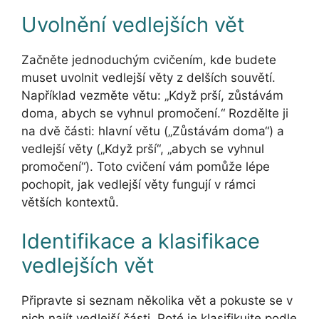
Uvolnění vedlejších vět
Začněte jednoduchým cvičením, kde budete
muset uvolnit vedlejší věty z delších souvětí.
Například vezměte větu: „Když prší, zůstávám
doma, abych se vyhnul promočení.“ Rozdělte ji
na dvě části: hlavní větu („Zůstávám doma“) a
vedlejší věty („Když prší“, „abych se vyhnul
promočení“). Toto cvičení vám pomůže lépe
pochopit, jak vedlejší věty fungují v rámci
větších kontextů.
Identifikace a klasifikace
vedlejších vět
Připravte si seznam několika vět a pokuste se v
nich najít vedlejší části. Poté je klasifikujte podle