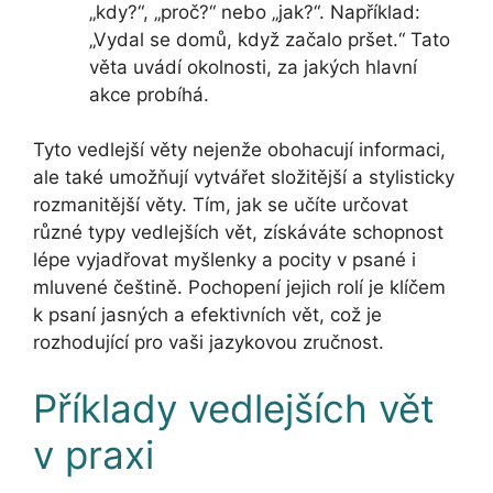
„kdy?“, „proč?“ nebo „jak?“. Například:
„Vydal se domů, když začalo pršet.“ Tato
věta uvádí okolnosti, za jakých hlavní
akce probíhá.
Tyto vedlejší věty nejenže obohacují informaci,
ale také umožňují vytvářet složitější a stylisticky
rozmanitější věty. Tím, jak se učíte určovat
různé typy vedlejších vět, získáváte schopnost
lépe vyjadřovat myšlenky a pocity v psané i
mluvené češtině. Pochopení jejich rolí je klíčem
k psaní jasných a efektivních vět, což je
rozhodující pro vaši jazykovou zručnost.
Příklady vedlejších vět
v praxi