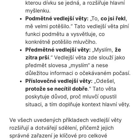
kterou dívku se jedná, a rozšiřuje hlavní
myšlenku.
Podmětné vedlejší věty:
„To,
co jsi řekl
,
mě velmi potěšilo.“ Tato vedlejší věta plní
funkci podmětu a vysvětluje, co
konkrétně potěšilo mluvčího.
Předmětné vedlejší věty:
„Myslím,
že
zítra prší
.“ Vedlejší věta zde slouží jako
předmět slovesa „myslím“ a nese
důležitou informaci o očekávaném počasí.
Příslovečné vedlejší věty:
„Odešel,
protože se necítil dobře
.“ Tato věta
poskytuje důvod, proč mluvčí opustil
situaci, a tím doplňuje kontext hlavní věty.
Ve všech uvedených příkladech vedlejší věty
rozšiřují a dotvářejí sdělení, přičemž jejich
správné zařazení je klíčové pro celkové