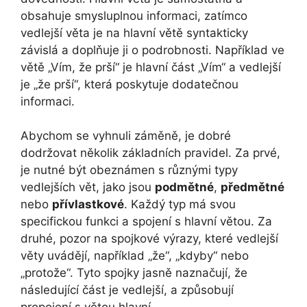
obsahuje smysluplnou informaci, zatímco
vedlejší věta je na hlavní větě syntakticky
závislá a doplňuje ji o podrobnosti. Například ve
větě „Vím, že prší“ je hlavní část „Vím“ a vedlejší
je „že prší“, která poskytuje dodatečnou
informaci.
Abychom se vyhnuli záměně, je dobré
dodržovat několik základních pravidel. Za prvé,
je nutné být obeznámen s různými typy
vedlejších vět, jako jsou
podmětné
,
předmětné
nebo
přívlastkové
. Každý typ má svou
specifickou funkci a spojení s hlavní větou. Za
druhé, pozor na spojkové výrazy, které vedlejší
věty uvádějí, například „že“, „kdyby“ nebo
„protože“. Tyto spojky jasně naznačují, že
následující část je vedlejší, a způsobují