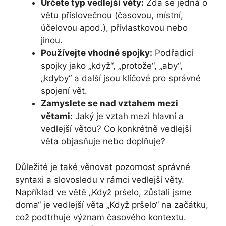
Určete typ vedlejší věty:
Zda se jedná o
větu příslovečnou (časovou, místní,
účelovou apod.), přívlastkovou nebo
jinou.
Používejte vhodné spojky:
Podřadicí
spojky jako „když“, „protože“, „aby“,
„kdyby“ a další jsou klíčové pro správné
spojení vět.
Zamyslete se nad vztahem mezi
větami:
Jaký je vztah mezi hlavní a
vedlejší větou? Co konkrétně vedlejší
věta objasňuje nebo doplňuje?
Důležité je také věnovat pozornost správné
syntaxi a slovosledu v rámci vedlejší věty.
Například ve větě „Když pršelo, zůstali jsme
doma“ je vedlejší věta „Když pršelo“ na začátku,
což podtrhuje význam časového kontextu.