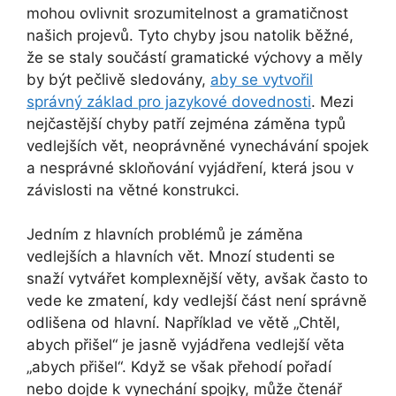
mohou ovlivnit srozumitelnost a gramatičnost
našich projevů. Tyto chyby jsou natolik běžné,
že se staly součástí gramatické výchovy a měly
by být pečlivě sledovány,
aby se vytvořil
správný základ pro jazykové dovednosti
. Mezi
nejčastější chyby patří zejména záměna typů
vedlejších vět, neoprávněné vynechávání spojek
a nesprávné skloňování vyjádření, která jsou v
závislosti na větné konstrukci.
Jedním z hlavních problémů je záměna
vedlejších a hlavních vět. Mnozí studenti se
snaží vytvářet komplexnější věty, avšak často to
vede ke zmatení, kdy vedlejší část není správně
odlišena od hlavní. Například ve větě „Chtěl,
abych přišel“ je jasně vyjádřena vedlejší věta
„abych přišel“. Když se však přehodí pořadí
nebo dojde k vynechání spojky, může čtenář