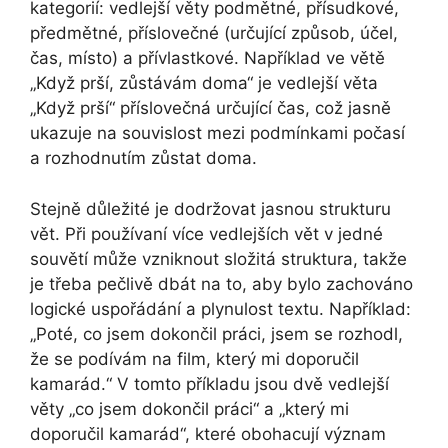
kategorií: vedlejší věty podmětné, přísudkové,
předmětné, příslovečné (určující způsob, účel,
čas, místo) a přívlastkové. Například ve větě
„Když prší, zůstávám doma“ je vedlejší věta
„Když prší“ příslovečná určující čas, což jasně
ukazuje na souvislost mezi podmínkami počasí
a rozhodnutím zůstat doma.
Stejně důležité je dodržovat jasnou strukturu
vět. Při používaní více vedlejších vět v jedné
souvětí může vzniknout složitá struktura, takže
je třeba pečlivě dbát na to, aby bylo zachováno
logické uspořádání a plynulost textu. Například:
„Poté, co jsem dokončil práci, jsem se rozhodl,
že se podívám na film, který mi doporučil
kamarád.“ V tomto příkladu jsou dvě vedlejší
věty „co jsem dokončil práci“ a „který mi
doporučil kamarád“, které obohacují význam