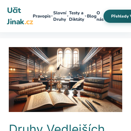
Přeskočit
Učit
na
Slovní
Testy a
O
Pravopis
Blog
Přehledy 
▼
▼
▼
obsah
Druhy
Diktáty
nás
Jinak
.cz
Druhy Vedlejších