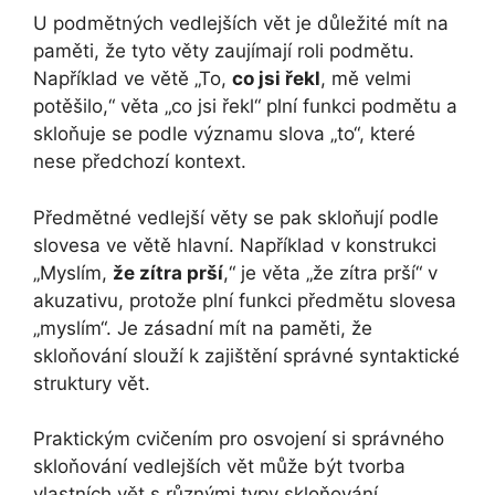
U podmětných vedlejších vět je důležité mít na
paměti, že tyto věty zaujímají roli podmětu.
Například ve větě „To,
co jsi řekl
, mě velmi
potěšilo,“ věta „co jsi řekl“ plní funkci podmětu a
skloňuje se podle významu slova „to“, které
nese předchozí kontext.
Předmětné vedlejší věty se pak skloňují podle
slovesa ve větě hlavní. Například v konstrukci
„Myslím,
že zítra prší
,“ je věta „že zítra prší“ v
akuzativu, protože plní funkci předmětu slovesa
„myslím“. Je zásadní mít na paměti, že
skloňování slouží k zajištění správné syntaktické
struktury vět.
Praktickým cvičením pro osvojení si správného
skloňování vedlejších vět může být tvorba
vlastních vět s různými typy skloňování.