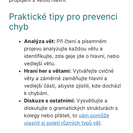
propojení s větou hlavní.
Praktické tipy pro prevenci
chyb
Analýza vět:
Při čtení a písemném
projevu analyzujte každou větu a
identifikujte, zda geje jde o hlavní, nebo
vedlejší větu.
Hraní her s větami:
Vytvářejte cvičné
věty a záměrně zaměňujte hlavní a
vedlejší části, abyste zjistili, kde dochází
k chybám.
Diskuze s ostatními:
Vysvětlujte a
diskutujte o gramatických strukturách s
kolegy nebo přáteli, to
vám pomůže
ujasnit si pojetí různých typů vět
.