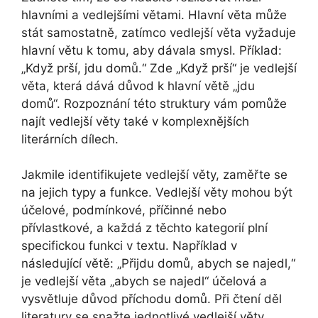
hlavními a vedlejšími větami. Hlavní věta může
stát samostatně, zatímco vedlejší věta vyžaduje
hlavní větu k tomu, aby dávala smysl. Příklad:
„Když prší, jdu domů.“ Zde „Když prší“ je vedlejší
věta, která dává důvod k hlavní větě „jdu
domů“. Rozpoznání této struktury vám pomůže
najít vedlejší věty také v komplexnějších
literárních dílech.
Jakmile identifikujete vedlejší věty, zaměřte se
na jejich typy a funkce. Vedlejší věty mohou být
účelové, podmínkové, příčinné nebo
přívlastkové, a každá z těchto kategorií plní
specifickou funkci v textu. Například v
následující větě: „Přijdu domů, abych se najedl,“
je vedlejší věta „abych se najedl“ účelová a
vysvětluje důvod příchodu domů. Při čtení děl
literatury se snažte jednotlivé vedlejší věty